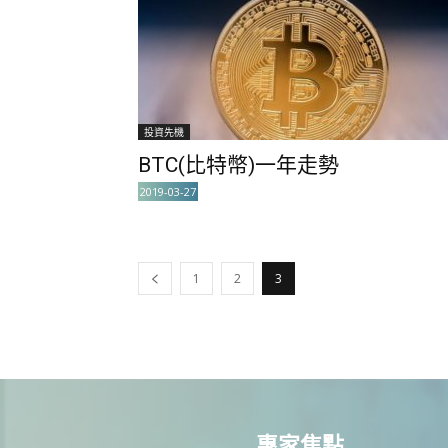
投資先機
BTC(比特幣)一年走勢
2019-03-27
1
2
3
專家焦點