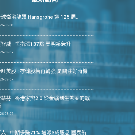
球衛浴龍頭 Hansgrohe 迎 125 周...
26-08-08
智威 : 恒指漲137點 藥明系急升
26-08-07
炒旺美股 : 存儲股若再轉強 是關注好時機
26-08-07
慧芬 : 香港家辦2.0 從金礦到生態圈的戰
...
26-08-07
人 : 中期多賺71% 增派3成股息 國泰航