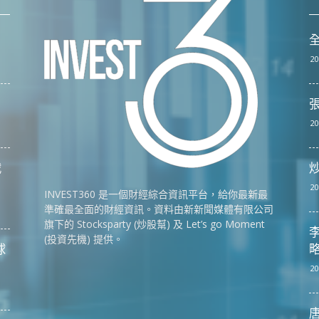
全
20
張
20
戰
20
INVEST360 是一個財經綜合資訊平台，給你最新最
準確最全面的財經資訊。資料由新新聞媒體有限公司
旗下的 Stocksparty (炒股幫) 及 Let’s go Moment
李
(投資先機) 提供。
球
略
20
唐