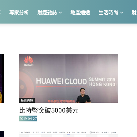
事
專家分析
財經雜誌
地產速遞
生活時尚
財
投資先機
比特幣突破5000美元
2019-04-27