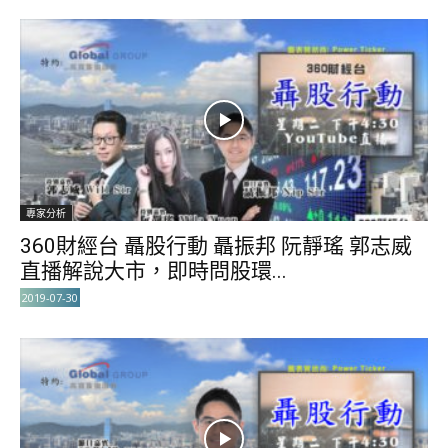
專家分析
360財經台 聶股行動 聶振邦 阮靜瑤 郭志威
直播解說大市，即時問股環...
2019-07-30