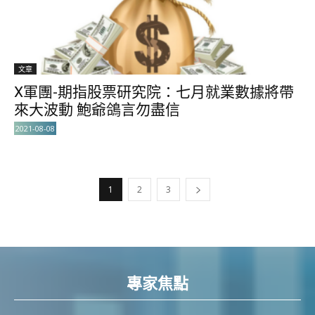
文章
X軍團-期指股票研究院：七月就業數據將帶
來大波動 鮑爺鴿言勿盡信
2021-08-08
1
2
3
專家焦點