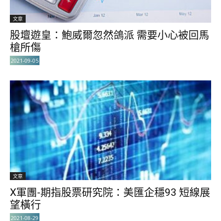
文章
股壇遊皇：鮑威爾忽然鴿派 需要小心被回馬
槍所傷
2021-09-05
文章
X軍團-期指股票研究院：美匯企穩93 短線展
望橫行
2021-08-29