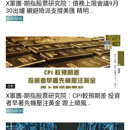
X軍團-期指股票研究院：債務上限會議9月
30出爐 襯避險派支撐美匯 精明...
2021-10-03
文章
X軍團-期指股票研究院：CPI較預期差 投資
者早著先機壓注黃金 跟上順風...
2021-09-20