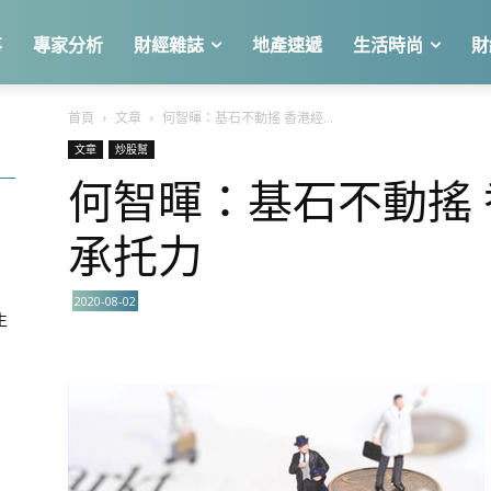
事
專家分析
財經雜誌
地產速遞
生活時尚
財
首頁
文章
何智暉：基石不動搖 香港經...
文章
炒股幫
何智暉：基石不動搖
關
承托力
2020-08-02
生