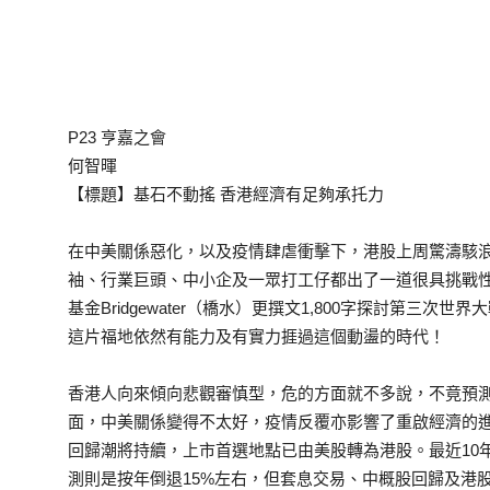
P23 亨嘉之會
何智暉
【標題】基石不動搖 香港經濟有足夠承托力
在中美關係惡化，以及疫情肆虐衝擊下，港股上周驚濤駭浪
袖、行業巨頭、中小企及一眾打工仔都出了一道很具挑戰
基金Bridgewater（橋水）更撰文1,800字探討第三
這片福地依然有能力及有實力捱過這個動盪的時代！
香港人向來傾向悲觀審慎型，危的方面就不多說，不竟預
面，中美關係變得不太好，疫情反覆亦影響了重啟經濟的
回歸潮將持續，上市首選地點已由美股轉為港股。最近10年
測則是按年倒退15%左右，但套息交易、中概股回歸及港