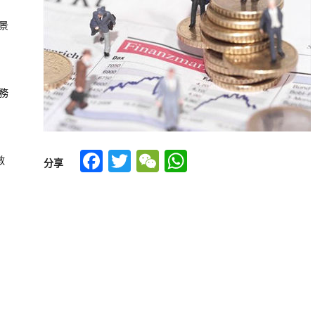
景
務
Facebook
Twitter
WeChat
WhatsApp
數
分享