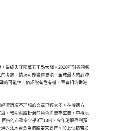
，最終失守兩萬五千點大關。2020年對各國領
性的考題。情況可能變得更壞，全球最大的對沖
次世界大戰的可能性。俗語說有危有機，筆者相信香港
測經濟環境不理想的文章已經太多。在機遇方
進度，預期港股扮演的角色將更為重要，中概股
恒指的市盈率介乎9至13倍，今年港股盈利預
股通的北水資金為港股帶來支持。加上恒指若如