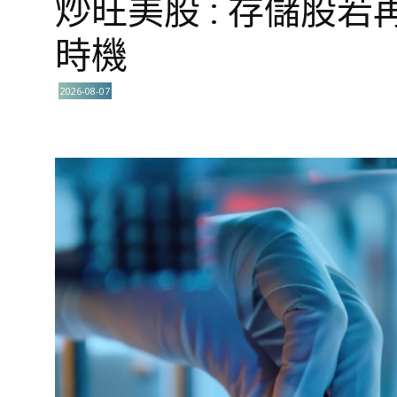
炒旺美股 : 存儲股若
時機
2026-08-07