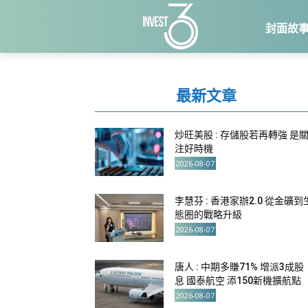
封面故
最新文章
炒旺美股 : 存儲股若再轉強 是
注好時機
2026-08-07
李慧芬 : 香港家辦2.0 從金礦到
態圈的戰略升級
2026-08-07
唐人 : 中期多賺71% 增派3成股
息 國泰航空 添150新機擴航點
2026-08-07