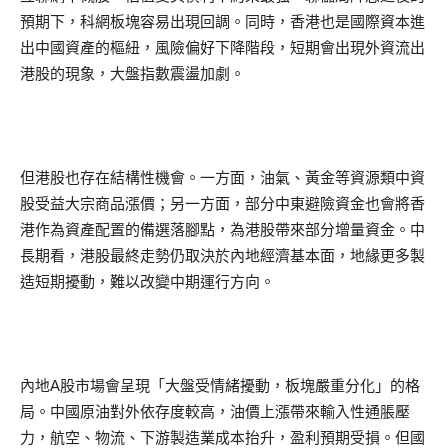
預期下，科網板塊容易出現回調。同時，香港也是國際資本進
出中國資產的樞紐，風險偏好下降階段，短期會出現外資流出
港股的現象，大盤指數震盪加劇。
但港股也存在結構性機會。一方面，油氣、黃金等資源類中資
股受益大宗商品漲價；另一方面，部分中東避險資金也會將香
港作為資產配置的備選落腳點，為港股帶來部分增量資金。中
長期看，港股最終走勢仍取決於內地經濟基本面，地緣更多製
造短期擾動，難以改變中期運行方向。
內地A股市場會呈現「大盤受情緒擾動，板塊嚴重分化」的格
局。中國原油對外依存度較高，油價上漲帶來輸入性通脹壓
力，航空、物流、下游製造業成本抬升，盈利預期受損。但國