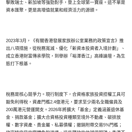
擊敗瑞士、新加坡等強勁對手，登上全球第一寶座。這不單是
資本匯聚，更是高增值就業和經濟活力的源頭。
2023年3月，《有關香港發展家族辦公室業務的政策宣言》推
出八項措施，從稅務寬減、優化「新資本投資者入境計劃」、
成立香港財富傳承學院，到舉辦「裕澤香江」高峰論壇，為生
態打下根基。
稅務是核心競爭力。現行制度下，合資格家族投資控權工具可
豁免利得稅，資產門檻2.4億港元，要求至少兩名全職僱員及
200萬港元營運開支。2026年將擴大「基金」定義涵蓋退休基
金、捐款基金；擴大合資格投資種類至境外不動產、碳排放
權、數字資產、貴金屬、私募債權；撤銷附帶交易5%門檻；