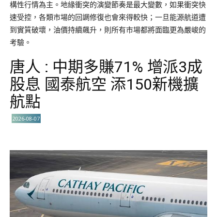
構性行情為主。地緣衝突的演變節奏是最大變數，如果衝突快
速受控，各類市場的回調修復也會來得較快；一旦能源航道遭
到實質破壞，油價持續飆升，則所有市場都將面臨更為嚴峻的
考驗。
唐人 : 中期多賺71% 增派3成
股息 國泰航空 添150新機擴
航點
2026-08-07