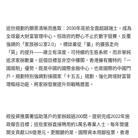
這份規劃的願景清晰而進取：2030年底前全面超越瑞士，成為
全球最大財富管理中心。但政府的野心不止於數字競賽，反覆
強調的「家族辦公室2.0」，標誌着從「量」的擴張走向
「質」的提升——建立有深度、可持續的生態系統，而非單純
追求家辦數量。這個目標並非空中樓閣，香港擁有獨特的「一
國兩制」優勢，既是中國的國際金融中心，也是國際的中國門
戶。規劃特別強調對接國家「十五五」規劃，強化跨境財富管
理樞紐功能，將家辦發展提升到戰略層面。
經投資推廣署協助落戶的家辦超過200間，提前完成2022年施
政報告目標；這些家辦直接聘用約1萬名專業人士，每年營運
開支貢獻126億港元。更關鍵的是，國際資本用腳投票，香港