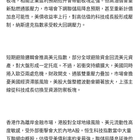
板塊，相關企業盈利預期抬升會帶動板塊走強。但高油價會重
新點燃通脹壓力，市場會下調聯儲局降息預期，甚至重新計價
加息可能性，美債收益率上行，對高估值的科技成長股形成壓
制，納斯達克指數承受較大回調壓力。
短期避險邏輯會推高美元指數，部分全球避險資金回流美元資
產，對大盤形成一定托底。不過，若衝突持續擴大，美國同時
捲入歐亞兩處危機，財政開支、通脹雙重壓力疊加，市場會擔
憂美國經濟滯脹風險，美股大盤整體波動會顯著放大，上漲主
線從科技成長切換至資源防禦板塊。
香港作為離岸金融市場，港股對全球地緣風險、美元流動性高
度敏感，受外部衝擊會大於內地A股。恒生科技指數當中大量
互聯網中概股，估值受美債利率約束最強，聯儲局降息延後的