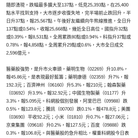
隨即湧現，跌幅最多擴大至137點，低見25,393點，在25,400
點水平找到支持，大市逐步收復失地，完半場前止跌回升，半
日升37點，報25,567點。午後好友繼續向牛熊線推進，全日升
137點或0.54%，收報25,668點，幾近全日高位。國指升32點
或0.39%，報8,531點。全周累跌80點或0.94%。科指升37點或
0.78%，報4,858點。全周累升29點或0.6%，大市全日成交
2,596億元。
醫藥股強勢，是升市火車頭，藥明生物（02269）升10.8%，
報45.86元，是表現最好藍籌；藥明康德（02359）升7%，報
192.3元；百濟神州（06160）升5.3%，報210元；翰森製藥
（03692）升3.9%，報32.92元；中國生物製藥（01177）升
3.3%，報5.095元。科網股個別發展，阿里巴巴（09988）跌
0.5%，報123.8元；騰訊（00700）跌0.1%，報478.8元；美團
（03690）平收92.2元；小米（01810）升0.7%，報27.06元；
京東集團（09618）升0.2%，報127.5元；百度（09888）跌
0.3%，報106.8元。與醫藥股的急升相比，權重科網股今日表