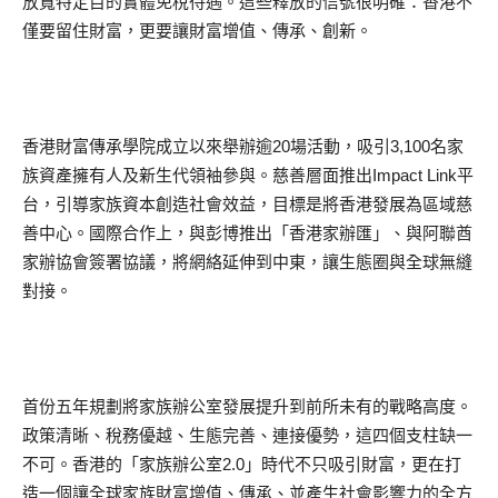
放寬特定目的實體免稅待遇。這些釋放的信號很明確：香港不
僅要留住財富，更要讓財富增值、傳承、創新。
香港財富傳承學院成立以來舉辦逾20場活動，吸引3,100名家
族資產擁有人及新生代領袖參與。慈善層面推出Impact Link平
台，引導家族資本創造社會效益，目標是將香港發展為區域慈
善中心。國際合作上，與彭博推出「香港家辦匯」、與阿聯酋
家辦協會簽署協議，將網絡延伸到中東，讓生態圈與全球無縫
對接。
首份五年規劃將家族辦公室發展提升到前所未有的戰略高度。
政策清晰、稅務優越、生態完善、連接優勢，這四個支柱缺一
不可。香港的「家族辦公室2.0」時代不只吸引財富，更在打
造一個讓全球家族財富增值、傳承、並產生社會影響力的全方