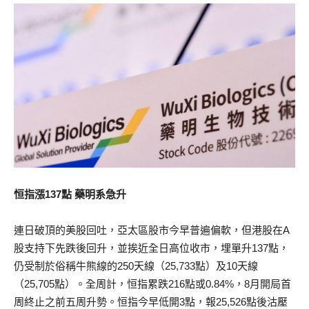
恒指漲137點 藥明系急升
連日破頂的美股回吐，亞太區股市今早普遍偏軟，但港股在A
股支持下先跌後回升，並挨近全日高位收市，埋單升137點，
仍受制於俗稱牛熊線的250天線（25,733點）及10天線
（25,705點）。全周計，恒指累跌216點或0.84%，8月開局首
周終止之前五周升勢。恒指今早低開3點，報25,526點後沽壓