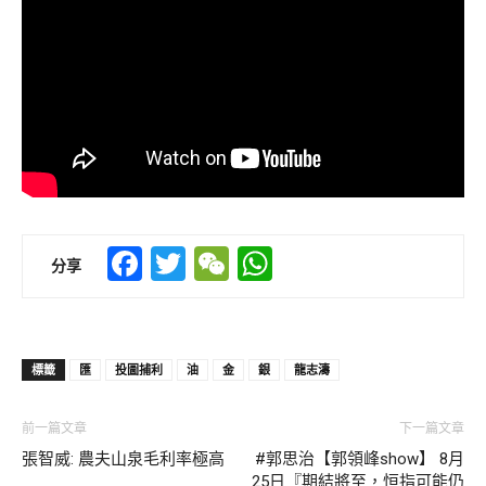
Facebook
Twitter
WeChat
WhatsApp
分享
標籤
匯
投圖捕利
油
金
銀
龍志濤
前一篇文章
下一篇文章
張智威: 農夫山泉毛利率極高
#郭思治【郭領峰show】 8月
25日『期結將至，恒指可能仍