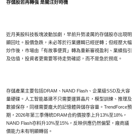
存儲股若再轉強 是關注好時機
近月美股科技板塊波動加劇，早前升勢凌厲的存儲股亦出現明
顯回吐。股價急跌，未必等於行業邏輯已經逆轉；但經歷大幅
炒作後，市場由「有故事便買」轉為重新審視盈利、業績指引
及估值，投資者更需要等待走勢確認，而不是急於撈底。
存儲產業主要包括DRAM、NAND Flash、企業級SSD及大容
量硬碟。人工智能基建不只需要運算晶片，模型訓練、推理及
數據保存，同樣需要龐大的記憶體與儲存容量。TrendForce預
期，2026年第三季傳統DRAM合約價按季上升13%至18%，
NAND Flash亦料升10%至15%，反映供應仍然偏緊，廠商議
價能力未有明顯轉弱。