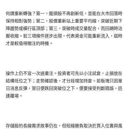
何謂重新轉強？第一，龍頭股不再創新低，並能在大市回落時
保持相對強勢；第二，股價重新站上重要平均線，突破近期下
降趨勢或橫行區頂部；第三，突破時成交量配合，而回調時沽
壓收縮。若三項條件逐步出現，代表資金可能重新流入，屆時
才是較值得關注的時機。
操作上仍不宜一次過重注。投資者可先以小注試倉，止損放在
結構低位之下；走勢確認後，才分段增加持倉。若板塊只因單
日消息反彈，翌日便跌回突破位之下，便要接受判斷錯誤，迅
速離場。
存儲股的長線需求故事仍在，但短線勝負取決於買入位置與風