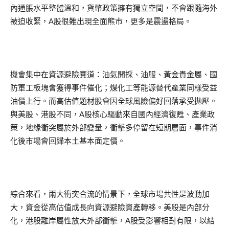
內通脹水平整體溫和，貨幣政策擁有獨立空間，不會跟隨海外
被迫收緊，A股很難出現全面熊市，更多是震盪格局。
機會集中在資源避險賽道：油氣開採、油服、黃金貴金屬、國
防軍工板塊會獲得事件催化；煤化工等能源替代產業同樣受益
油價上行。而高估值題材股會因全球風險偏好回落承受拋壓。
與美股、港股不同，A股核心驅動來自國內經濟復甦、產業政
策，地緣衝突屬於外部變量，衝擊多停留在短期層面，事件消
化後市場會回歸本土基本面定價。
綜合來看，兩大衝突合流的情景下，全球市場共性是波動加
大，資金從高估值成長向資源避險資產轉移。美股是內部分
化，港股離岸屬性放大外部衝擊，A股受影響相對有限，以結