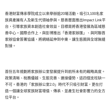
香港財富傳承學院成立以來舉辦逾20場活動，吸引3,100名家
族資產擁有人及新生代領袖參與。慈善層面推出Impact Link平
台，引導家族資本創造社會效益，目標是將香港發展為區域慈
善中心。國際合作上，與彭博推出「香港家辦匯」、與阿聯酋
家辦協會簽署協議，將網絡延伸到中東，讓生態圈與全球無縫
對接。
首份五年規劃將家族辦公室發展提升到前所未有的戰略高度。
政策清晰、稅務優越、生態完善、連接優勢，這四個支柱缺一
不可。香港的「家族辦公室2.0」時代不只吸引財富，更在打
造一個讓全球家族財富增值、傳承、並產生社會影響力的全方
位平台。