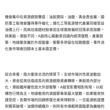
機會集中在資源避險賽道：油氣開採、油服、黃金貴金屬、國
防軍工板塊會獲得事件催化；煤化工等能源替代產業同樣受益
油價上行。而高估值題材股會因全球風險偏好回落承受拋壓。
與美股、港股不同，A股核心驅動來自國內經濟復甦、產業政
策，地緣衝突屬於外部變量，衝擊多停留在短期層面，事件消
化後市場會回歸本土基本面定價。
綜合來看，兩大衝突合流的情景下，全球市場共性是波動加
大，資金從高估值成長向資源避險資產轉移。美股是內部分
化，港股離岸屬性放大外部衝擊，A股受影響相對有限，以結
構性行情為主。地緣衝突的演變節奏是最大變數，如果衝突快
速受控，各類市場的回調修復也會來得較快；一旦能源航道遭
到實質破壞，油價持續飆升，則所有市場都將面臨更為嚴峻的