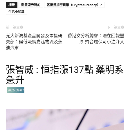
標籤
勤豐證券特約
甚麼是加密貨幣（Cryptocurrency）?
生活小知識
前一篇文章
下一篇文章
光大新鴻基產品開發及零售研
香港女分析總會：潛在回報豐
究部：候低吸納嘉泓物流及永
厚 齊合環保可小注介入
達汽車
張智威 : 恒指漲137點 藥明系
急升
2026-08-07