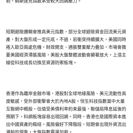
制，納斯達克指數承受較大回調壓力。
短期避險邏輯會推高美元指數，部分全球避險資金回流美元資
產，對大盤形成一定托底。不過，若衝突持續擴大，美國同時
捲入歐亞兩處危機，財政開支、通脹雙重壓力疊加，市場會擔
憂美國經濟滯脹風險，美股大盤整體波動會顯著放大，上漲主
線從科技成長切換至資源防禦板塊。
香港作為離岸金融市場，港股對全球地緣風險、美元流動性高
度敏感，受外部衝擊會大於內地A股。恒生科技指數當中大量
互聯網中概股，估值受美債利率約束最強，聯儲局降息延後的
預期下，科網板塊容易出現回調。同時，香港也是國際資本進
出中國資產的樞紐，風險偏好下降階段，短期會出現外資流出
港股的現象，大盤指數震盪加劇。