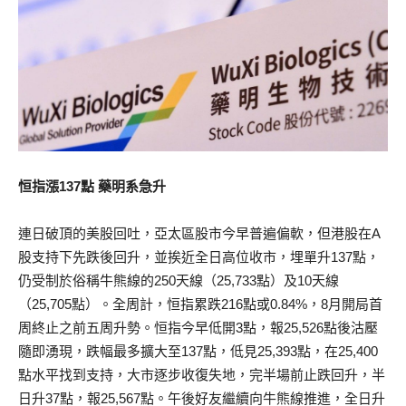
恒指漲137點 藥明系急升
連日破頂的美股回吐，亞太區股市今早普遍偏軟，但港股在A
股支持下先跌後回升，並挨近全日高位收市，埋單升137點，
仍受制於俗稱牛熊線的250天線（25,733點）及10天線
（25,705點）。全周計，恒指累跌216點或0.84%，8月開局首
周終止之前五周升勢。恒指今早低開3點，報25,526點後沽壓
隨即湧現，跌幅最多擴大至137點，低見25,393點，在25,400
點水平找到支持，大市逐步收復失地，完半場前止跌回升，半
日升37點，報25,567點。午後好友繼續向牛熊線推進，全日升