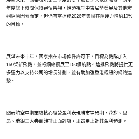
年度餘下時間保持審慎樂觀，惟須視乎中東局勢發展及其他宏
觀經濟因素而定，但仍有望達成2026年集團客運運力增約10%
的目標。
展望未來十年，國泰指在市場條件許可下，目標為機隊加入
150架新飛機，並將網絡擴展至150個航點。這批飛機將提供更
多運力以支持公司的增長計劃，並有助加強香港樞紐的網絡連
繫。
國泰航空中期業績核心經營盈利表現勝市場預期，花旗、里
昂、瑞銀三大券商維持正面評級，里昂更上調其盈利預測。