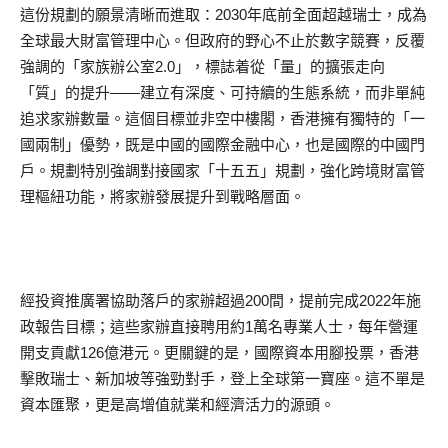
這份規劃的願景清晰而進取：2030年底前全面超越瑞士，成為
全球最大財富管理中心。但政府的野心不止於數字競賽，反覆
強調的「家族辦公室2.0」，標誌着從「量」的擴張走向
「質」的提升——建立有深度、可持續的生態系統，而非單純
追求家辦數量。這個目標並非空中樓閣，香港擁有獨特的「一
國兩制」優勢，既是中國的國際金融中心，也是國際的中國門
戶。規劃特別強調對接國家「十五五」規劃，強化跨境財富管
理樞紐功能，將家辦發展提升到戰略層面。
經投資推廣署協助落戶的家辦超過200間，提前完成2022年施
政報告目標；這些家辦直接聘用約1萬名專業人士，每年營運
開支貢獻126億港元。更關鍵的是，國際資本用腳投票，香港
擊敗瑞士、新加坡等強勁對手，登上全球第一寶座。這不單是
資本匯聚，更是高增值就業和經濟活力的源頭。