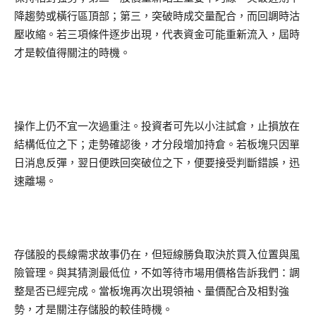
降趨勢或橫行區頂部；第三，突破時成交量配合，而回調時沽
壓收縮。若三項條件逐步出現，代表資金可能重新流入，屆時
才是較值得關注的時機。
操作上仍不宜一次過重注。投資者可先以小注試倉，止損放在
結構低位之下；走勢確認後，才分段增加持倉。若板塊只因單
日消息反彈，翌日便跌回突破位之下，便要接受判斷錯誤，迅
速離場。
存儲股的長線需求故事仍在，但短線勝負取決於買入位置與風
險管理。與其猜測最低位，不如等待市場用價格告訴我們：調
整是否已經完成。當板塊再次出現領袖、量價配合及相對強
勢，才是關注存儲股的較佳時機。