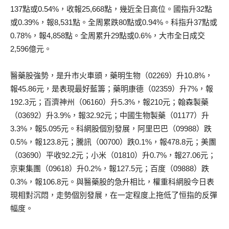
137點或0.54%，收報25,668點，幾近全日高位。國指升32點
或0.39%，報8,531點。全周累跌80點或0.94%。科指升37點或
0.78%，報4,858點。全周累升29點或0.6%，大市全日成交
2,596億元。
醫藥股強勢，是升市火車頭，藥明生物（02269）升10.8%，
報45.86元，是表現最好藍籌；藥明康德（02359）升7%，報
192.3元；百濟神州（06160）升5.3%，報210元；翰森製藥
（03692）升3.9%，報32.92元；中國生物製藥（01177）升
3.3%，報5.095元。科網股個別發展，阿里巴巴（09988）跌
0.5%，報123.8元；騰訊（00700）跌0.1%，報478.8元；美團
（03690）平收92.2元；小米（01810）升0.7%，報27.06元；
京東集團（09618）升0.2%，報127.5元；百度（09888）跌
0.3%，報106.8元。與醫藥股的急升相比，權重科網股今日表
現相對沉悶，走勢個別發展，在一定程度上拖低了恒指的反彈
幅度。