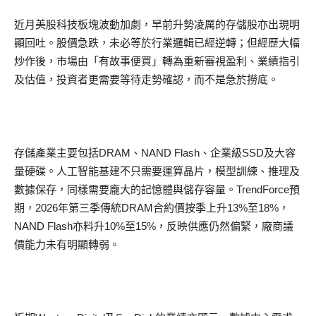
近月美股科技板塊波動加劇，早前升勢凌厲的存儲股亦出現明
顯回吐。股價急跌，未必等於行業邏輯已經逆轉；但經歷大幅
炒作後，市場由「有故事便買」轉為重新審視盈利、業績指引
及估值，投資者更需要等待走勢確認，而不是急於撈底。
存儲產業主要包括DRAM、NAND Flash、企業級SSD及大容
量硬碟。人工智能基建不只需要運算晶片，模型訓練、推理及
數據保存，同樣需要龐大的記憶體與儲存容量。TrendForce預
期，2026年第三季傳統DRAM合約價按季上升13%至18%，
NAND Flash亦料升10%至15%，反映供應仍然偏緊，廠商議
價能力未有明顯轉弱。