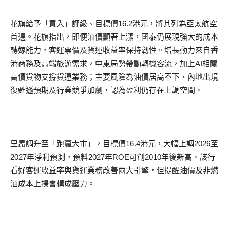
花旗給予「買入」評級、目標價16.2港元，將其列為亞太航空
首選。花旗指出，即便油價顯著上漲，國泰仍展現強大的成本
轉嫁能力，客運票價及貨運收益率保持韌性。增長動力來自香
港商務及高端旅遊需求，中東局勢帶動轉機客流，加上AI相關
高價貨物支撐貨運業務；主要風險為油價居高不下、內地出境
復甦遜預期及行業競爭加劇，認為盈利仍存在上調空間。
里昂調升至「跑贏大市」，目標價16.4港元，大幅上調2026至
2027年淨利預測，預料2027年ROE可創2010年後新高。該行
看好客運收益率與貨運業務改善兩大引擎，但提醒油價及非燃
油成本上揚會構成壓力。