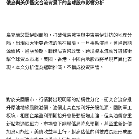
俄烏與美伊衝突合流背景下的全球股市影響分析
烏克蘭襲擊伊朗商船，打破俄烏戰場與中東美伊對抗的地理分
隔，出現兩大衝突合流的潛在風險。一旦事態演進，會通過能
源價格、通脹預期、聯儲局貨幣政策、跨境資本流動等鏈條衝
擊全球資本市場，美國、香港、中國內地股市將呈現差異化表
現。本文分析僅為邏輯推演，不構成投資建議。
對於美國股市，行情將出現明顯的結構性分化。衝突合流會推
升原油地緣風險溢價，油價走高直接利好美股能源、國防軍工
板塊，相關企業盈利預期抬升會帶動板塊走強。但高油價會重
新點燃通脹壓力，市場會下調聯儲局降息預期，甚至重新計價
加息可能性，美債收益率上行，對高估值的科技成長股形成壓