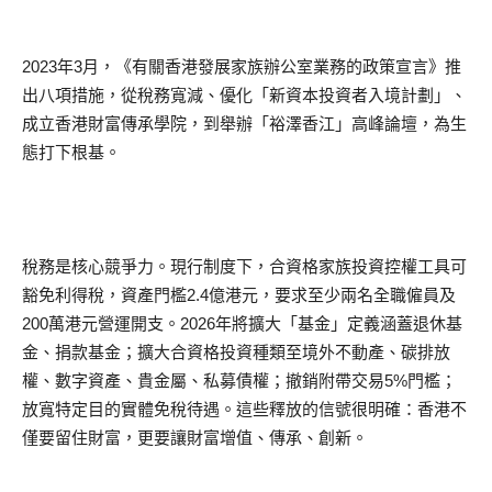
2023年3月，《有關香港發展家族辦公室業務的政策宣言》推
出八項措施，從稅務寬減、優化「新資本投資者入境計劃」、
成立香港財富傳承學院，到舉辦「裕澤香江」高峰論壇，為生
態打下根基。
稅務是核心競爭力。現行制度下，合資格家族投資控權工具可
豁免利得稅，資產門檻2.4億港元，要求至少兩名全職僱員及
200萬港元營運開支。2026年將擴大「基金」定義涵蓋退休基
金、捐款基金；擴大合資格投資種類至境外不動產、碳排放
權、數字資產、貴金屬、私募債權；撤銷附帶交易5%門檻；
放寬特定目的實體免稅待遇。這些釋放的信號很明確：香港不
僅要留住財富，更要讓財富增值、傳承、創新。