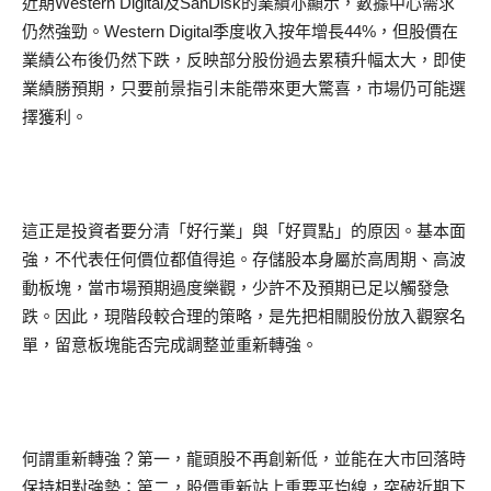
近期Western Digital及SanDisk的業績亦顯示，數據中心需求
仍然強勁。Western Digital季度收入按年增長44%，但股價在
業績公布後仍然下跌，反映部分股份過去累積升幅太大，即使
業績勝預期，只要前景指引未能帶來更大驚喜，市場仍可能選
擇獲利。
這正是投資者要分清「好行業」與「好買點」的原因。基本面
強，不代表任何價位都值得追。存儲股本身屬於高周期、高波
動板塊，當市場預期過度樂觀，少許不及預期已足以觸發急
跌。因此，現階段較合理的策略，是先把相關股份放入觀察名
單，留意板塊能否完成調整並重新轉強。
何謂重新轉強？第一，龍頭股不再創新低，並能在大市回落時
保持相對強勢；第二，股價重新站上重要平均線，突破近期下