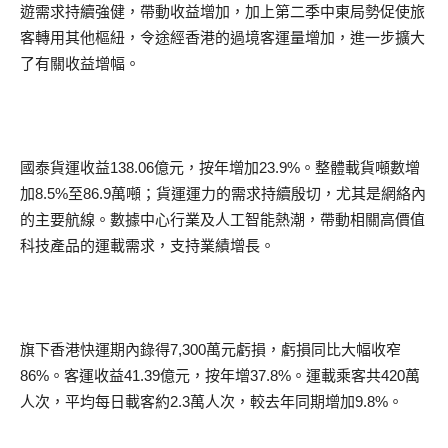
遊需求持續強健，帶動收益增加，加上第二季中東局勢促使旅
客轉用其他樞紐，令途經香港的過境客運量增加，進一步擴大
了有關收益增幅。
國泰貨運收益138.06億元，按年增加23.9%。整體載貨噸數增
加8.5%至86.9萬噸；貨運運力的需求持續殷切，尤其是網絡內
的主要航線。數據中心行業及人工智能熱潮，帶動相關高價值
科技產品的運載需求，支持業績增長。
旗下香港快運期內錄得7,300萬元虧損，虧損同比大幅收窄
86%。客運收益41.39億元，按年增37.8%。運載乘客共420萬
人次，平均每日載客約2.3萬人次，較去年同期增加9.8%。