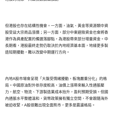
但港股也存在結構性機會。一方面，油氣、黃金等資源類中資
股受益大宗商品漲價；另一方面，部分中東避險資金也會將香
港作為資產配置的備選落腳點，為港股帶來部分增量資金。中
長期看，港股最終走勢仍取決於內地經濟基本面，地緣更多製
造短期擾動，難以改變中期運行方向。
內地A股市場會呈現「大盤受情緒擾動，板塊嚴重分化」的格
局。中國原油對外依存度較高，油價上漲帶來輸入性通脹壓
力，航空、物流、下游製造業成本抬升，盈利預期受損。但國
內通脹水平整體溫和，貨幣政策擁有獨立空間，不會跟隨海外
被迫收緊，A股很難出現全面熊市，更多是震盪格局。