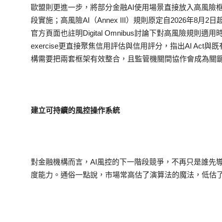
歐盟則更進一步，將部分金融AI使用場景直接放入高風險框架。AI 
段實施；高風險AI（Annex III）規則原定自2026年8
官方頁面也註明Digital Omnibus討論下對高風險規則適用
exercise更直接聚焦信用評估與信用評分，指出AI A
構需要把兩套框架有效整合，且監管機關間協作會成為關
建立可持續的風控操作系統
對金融機構而言，AI風控的下一階段競爭，不再只是誰先
度能力。通俗一點說，市場常高估了演算法的魔法，低估