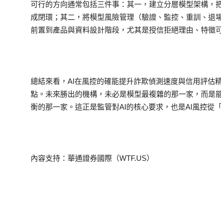
可行的方向通常包括三件事：其一，建立分層模型架構，
成閉環；其二，將模型風險管理（驗證、監控、重訓、退
前置到產品與資料設計階段，尤其是授信拒絕理由、特徵
總結來看，AI在風控的確能提升詐欺偵測速度與信用評估
點。未來勝出的機構，未必是模型最複雜的那一家，而是
衡的那一家。這正是監管對AI的核心要求，也是AI風控
內容支持：華通證券國際（WTF.US）