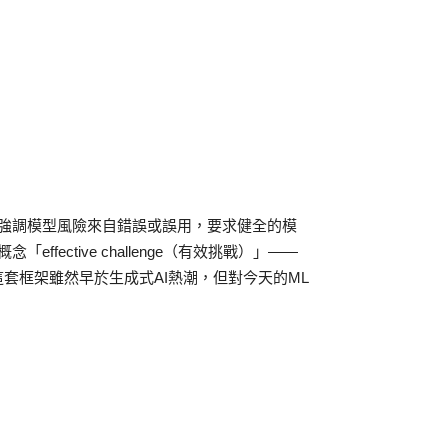
礎：強調模型風險來自錯誤或誤用，要求健全的模
ffective challenge（有效挑戰）」——
套框架雖然早於生成式AI熱潮，但對今天的ML