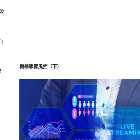
風波
何
機器學習風控（下）
滙