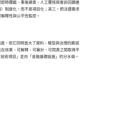
把即時攔截、事後調查、人工覆核與客訴回饋連
場）制度化，而不是項目化；其三，把法遵需求
可解釋性與公平性監控。
精度，但它同時放大了資料、模型與治理的脆弱
能在效果、可解釋、可審計、可問責之間取得平
從「技術項目」走向「金融基礎設施」的分水嶺。