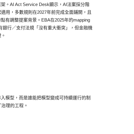
Act Service Desk顯示，AI法案採分階
月2日起適用，多數規則在2027年前完成全面鋪開，且
時點有調整提案背景。EBA在2025年的mapping
ct與既有銀行／支付法規「沒有重大衝突」，但金融機
鍵。
導入模型，而是誰能把模型變成可持續運行的制
了治理的工程。