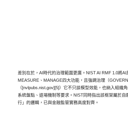
差別在於，AI時代的治理範圍更廣。NIST AI RMF 1.0將
MEASURE、MANAGE四大功能，且強調治理（GOVE
（[nvlpubs.nist.gov][5]）它不只談模型效能，
系統盤點、退場機制等要求。NIST同時指出該框架屬於
行」的邏輯，已與金融監管實務高度對齊。