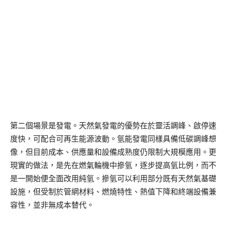
第二個場景是發電。天然氣發電的優勢在於靈活調峰、啟停速
度快，可配合可再生能源波動。氫能發電同樣具備低碳調峰想
像，但目前成本、供應量和設備成熟度仍限制大規模應用。更
現實的做法，是先在燃氣輪機中摻氫，逐步提高氫比例，而不
是一開始便全面改用純氫。摻氫可以利用部分既有天然氣基礎
設施，但受制於管網材料、燃燒特性、熱值下降和終端設備兼
容性，並非無成本替代。