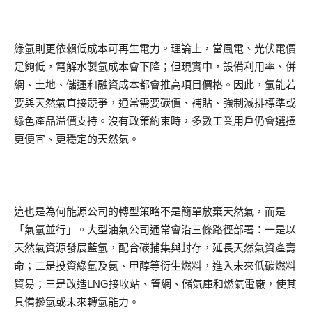
綠氫則更依賴低成本可再生電力。理論上，當風電、光伏電價
足夠低，電解水製氫成本會下降；但現實中，設備利用率、併
網、土地、儲運和融資成本都會推高項目價格。因此，氫能若
要與天然氣直接競爭，通常需要碳價、補貼、強制減排標準或
綠色產品溢價支持。沒有政策約束時，多數工業用戶仍會選擇
更便宜、更穩定的天然氣。
這也是為何能源公司的轉型策略不是簡單放棄天然氣，而是
「氣氫並行」。大型油氣公司通常會沿三條路徑部署：一是以
天然氣資源發展藍氫，配合碳捕集與封存，延長天然氣資產壽
命；二是投資綠氫及氨、甲醇等衍生燃料，進入未來低碳燃料
貿易；三是改造LNG接收站、管網、儲氣庫和燃氣電廠，使其
具備摻氫或未來轉氫能力。