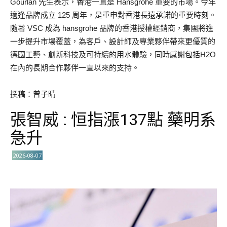
Gourlan 先生表示，香港一直是 Hansgrohe 重要的市場。今年
適逢品牌成立 125 周年，是重申對香港長遠承諾的重要時刻。
隨著 VSC 成為 hansgrohe 品牌的香港授權經銷商，集團將進
一步提升市場覆蓋，為客戶、設計師及專業夥伴帶來更優質的
德國工藝、創新科技及可持續的用水體驗，同時感謝包括H2O
在內的長期合作夥伴一直以來的支持。
撰稿：曾子晴
張智威 : 恒指漲137點 藥明系
急升
2026-08-07