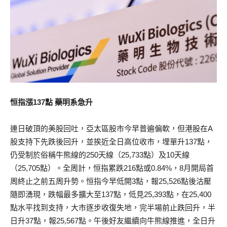
恒指漲137點 藥明系急升
連日破頂的美股回吐，亞太區股市今早普遍偏軟，但港股在A
股支持下先跌後回升，並挨近全日高位收市，埋單升137點，
仍受制於俗稱牛熊線的250天線（25,733點）及10天線
（25,705點）。全周計，恒指累跌216點或0.84%，8月開局首
周終止之前五周升勢。恒指今早低開3點，報25,526點後沽壓
隨即湧現，跌幅最多擴大至137點，低見25,393點，在25,400
點水平找到支持，大市逐步收復失地，完半場前止跌回升，半
日升37點，報25,567點。午後好友繼續向牛熊線推進，全日升