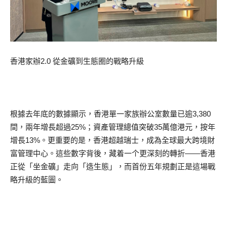
香港家辦2.0 從金礦到生態圈的戰略升級
根據去年底的數據顯示，香港單一家族辦公室數量已逾3,380
間，兩年增長超過25%；資產管理總值突破35萬億港元，按年
增長13%。更重要的是，香港超越瑞士，成為全球最大跨境財
富管理中心。這些數字背後，藏着一个更深刻的轉折——香港
正從「坐金礦」走向「造生態」，而首份五年規劃正是這場戰
略升級的藍圖。