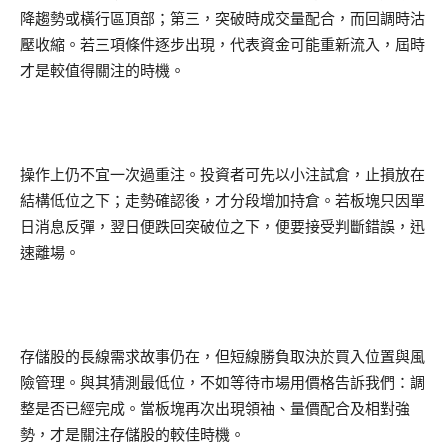
降趨勢或橫行區頂部；第三，突破時成交量配合，而回調時沽
壓收縮。若三項條件逐步出現，代表資金可能重新流入，屆時
才是較值得關注的時機。
操作上仍不宜一次過重注。投資者可先以小注試倉，止損放在
結構低位之下；走勢確認後，才分段增加持倉。若板塊只因單
日消息反彈，翌日便跌回突破位之下，便要接受判斷錯誤，迅
速離場。
存儲股的長線需求故事仍在，但短線勝負取決於買入位置與風
險管理。與其猜測最低位，不如等待市場用價格告訴我們：調
整是否已經完成。當板塊再次出現領袖、量價配合及相對強
勢，才是關注存儲股的較佳時機。