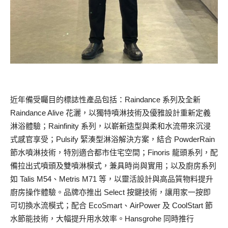
近年備受矚目的標誌性產品包括：Raindance 系列及全新
Raindance Alive 花灑，以獨特噴淋技術及優雅設計重新定義
淋浴體驗；Rainfinity 系列，以嶄新造型與柔和水流帶來沉浸
式感官享受；Pulsify 緊湊型淋浴解決方案，結合 PowderRain
節水噴淋技術，特別適合都市住宅空間；Finoris 龍頭系列，配
備拉出式噴頭及雙噴淋模式，兼具時尚與實用；以及廚房系列
如 Talis M54、Metris M71 等，以靈活設計與高品質物料提升
廚房操作體驗。品牌亦推出 Select 按鍵技術，讓用家一按即
可切換水流模式；配合 EcoSmart、AirPower 及 CoolStart 節
水節能技術，大幅提升用水效率。Hansgrohe 同時推行