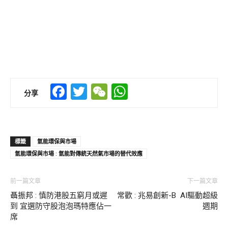
Facebook
Twitter
WeChat
WhatsApp
分享
標籤
氫能環保與市場
氫能環保與市場 : 氫能對傳統天然氣市場的替代效應
前一篇文章
下一篇文章
聶振邦 : 慎防港股五窮月或遲
常歡 : 兆易創新-B AI驅動超級
到 宜選防守股泡泡瑪特應佔一
週期
席