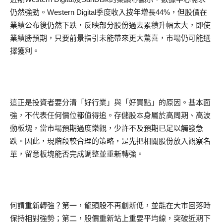
仍然強勁。Western Digital季度收入按年增長44%，但股價在
業績公布後仍然下跌，反映部分股份過去累積升幅太大，即使
業績勝預期，只要前景指引未能帶來更大驚喜，市場仍可能選
擇獲利。
這正是投資者要分清「好行業」與「好買點」的原因。基本面
強，不代表任何價位都值得追。存儲股本身屬於高周期、高波
動板塊，當市場預期過度樂觀，少許不及預期已足以觸發急
跌。因此，現階段較合理的策略，是先把相關股份放入觀察名
單，留意板塊能否完成調整並重新轉強。
何謂重新轉強？第一，龍頭股不再創新低，並能在大市回落時
保持相對強勢；第二，股價重新站上重要平均線，突破近期下