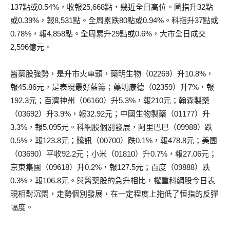
137點或0.54%，收報25,668點，幾近全日高位。國指升32點
或0.39%，報8,531點。全周累跌80點或0.94%。科指升37點或
0.78%，報4,858點。全周累升29點或0.6%，大市全日成交
2,596億元。
醫藥股強勢，是升市火車頭，藥明生物（02269）升10.8%，
報45.86元，是表現最好藍籌；藥明康德（02359）升7%，報
192.3元；百濟神州（06160）升5.3%，報210元；翰森製藥
（03692）升3.9%，報32.92元；中國生物製藥（01177）升
3.3%，報5.095元。科網股個別發展，阿里巴巴（09988）跌
0.5%，報123.8元；騰訊（00700）跌0.1%，報478.8元；美團
（03690）平收92.2元；小米（01810）升0.7%，報27.06元；
京東集團（09618）升0.2%，報127.5元；百度（09888）跌
0.3%，報106.8元。與醫藥股的急升相比，權重科網股今日表
現相對沉悶，走勢個別發展，在一定程度上拖低了恒指的反彈
幅度。