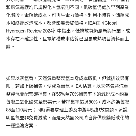
和燃氣電廠均已規模化。氫氣則不同，低碳氫仍處於早期產業
化階段，電解槽成本、可再生電力價格、利用小時數、儲運成
本和終端改造成本，都會影響最終價格。IEA在《Global
Hydrogen Review 2024》中指出，低排放氫仍屬新興行業，成
本存在不確定性，且電解槽成本估算已因更成熟項目資料而上
調。
如果以灰氫看，天然氣重整製氫本身成本較低，但減排效果有
限；若加上碳捕集，便成為藍氫。IEA 估算，以天然氣蒸汽重
整製氫並配套碳捕集，在55%至70%捕集率下的減排成本約為
每噸二氧化碳60至85美元，若捕集率超過90%，成本約為每噸
85至110美元；同時還要處理上游及中游甲烷排放問題。這說
明藍氫並非免費減碳，而是天然氣公司將自身供應鏈低碳化的
一種過渡方案。