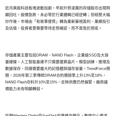
近月美股科技板塊波動加劇，早前升勢凌厲的存儲股亦出現明
顯回吐。股價急跌，未必等於行業邏輯已經逆轉；但經歷大幅
炒作後，市場由「有故事便買」轉為重新審視盈利、業績指引
及估值，投資者更需要等待走勢確認，而不是急於撈底。
存儲產業主要包括DRAM、NAND Flash、企業級SSD及大容
量硬碟。人工智能基建不只需要運算晶片，模型訓練、推理及
數據保存，同樣需要龐大的記憶體與儲存容量。TrendForce預
期，2026年第三季傳統DRAM合約價按季上升13%至18%，
NAND Flash亦料升10%至15%，反映供應仍然偏緊，廠商議
價能力未有明顯轉弱。
近期Western Digital及SanDisk的業績亦顯示，數據中心需求