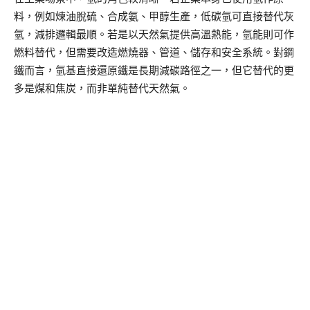
料，例如煉油脫硫、合成氨、甲醇生產，低碳氫可直接替代灰
氫，減排邏輯最順。若是以天然氣提供高溫熱能，氫能則可作
燃料替代，但需要改造燃燒器、管道、儲存和安全系統。對鋼
鐵而言，氫基直接還原鐵是長期減碳路徑之一，但它替代的更
多是煤和焦炭，而非單純替代天然氣。