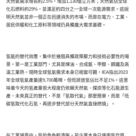
天然氣需求增長約2.5%，增加1,130億立方米；天然氣佔全球
化石燃料約29%，並滿足約四分之一全球一次能源需求。這說
明天然氣並非一個正在迅速消失的市場，而是在電力、工業、
居民供暖和化工原料等領域仍具備龐大需求基礎。
氫能的替代效應，集中於幾個具備政策壓力和技術必要性的場
景。第一是工業部門，尤其是煉油、合成氨、甲醇、鋼鐵及高
溫工業熱。現時全球氫氣需求本身已相當可觀，IEA指出2023
年全球氫氣產量達9,700萬噸，但低排放氫佔比不足1%。這意
味着今天的氫產業很大程度仍依賴天然氣、煤炭等化石能源生
產，未來真正的替代，不是「氫取代氣」那麼簡單，而是「低
碳氫取代化石氫，再逐步替代部分天然氣直接燃燒」。
在工業場景中，氫的角色較清晰。若企業本身已使用氫作原