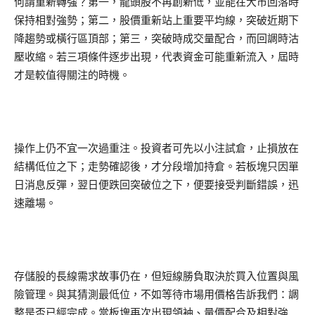
何謂重新轉強？第一，龍頭股不再創新低，並能在大市回落時
保持相對強勢；第二，股價重新站上重要平均線，突破近期下
降趨勢或橫行區頂部；第三，突破時成交量配合，而回調時沽
壓收縮。若三項條件逐步出現，代表資金可能重新流入，屆時
才是較值得關注的時機。
操作上仍不宜一次過重注。投資者可先以小注試倉，止損放在
結構低位之下；走勢確認後，才分段增加持倉。若板塊只因單
日消息反彈，翌日便跌回突破位之下，便要接受判斷錯誤，迅
速離場。
存儲股的長線需求故事仍在，但短線勝負取決於買入位置與風
險管理。與其猜測最低位，不如等待市場用價格告訴我們：調
整是否已經完成。當板塊再次出現領袖、量價配合及相對強