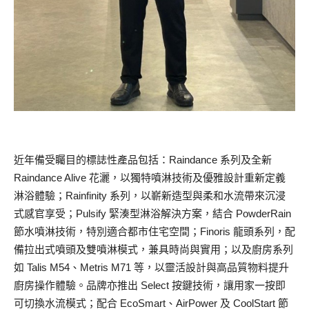
近年備受矚目的標誌性產品包括：Raindance 系列及全新
Raindance Alive 花灑，以獨特噴淋技術及優雅設計重新定義
淋浴體驗；Rainfinity 系列，以嶄新造型與柔和水流帶來沉浸
式感官享受；Pulsify 緊湊型淋浴解決方案，結合 PowderRain
節水噴淋技術，特別適合都市住宅空間；Finoris 龍頭系列，配
備拉出式噴頭及雙噴淋模式，兼具時尚與實用；以及廚房系列
如 Talis M54、Metris M71 等，以靈活設計與高品質物料提升
廚房操作體驗。品牌亦推出 Select 按鍵技術，讓用家一按即
可切換水流模式；配合 EcoSmart、AirPower 及 CoolStart 節