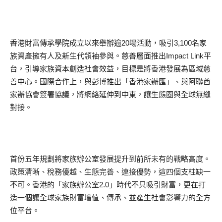
香港財富傳承學院成立以來舉辦逾20場活動，吸引3,100名家
族資產擁有人及新生代領袖參與。慈善層面推出Impact Link平
台，引導家族資本創造社會效益，目標是將香港發展為區域慈
善中心。國際合作上，與彭博推出「香港家辦匯」、與阿聯酋
家辦協會簽署協議，將網絡延伸到中東，讓生態圈與全球無縫
對接。
首份五年規劃將家族辦公室發展提升到前所未有的戰略高度。
政策清晰、稅務優越、生態完善、連接優勢，這四個支柱缺一
不可。香港的「家族辦公室2.0」時代不只吸引財富，更在打
造一個讓全球家族財富增值、傳承、並產生社會影響力的全方
位平台。