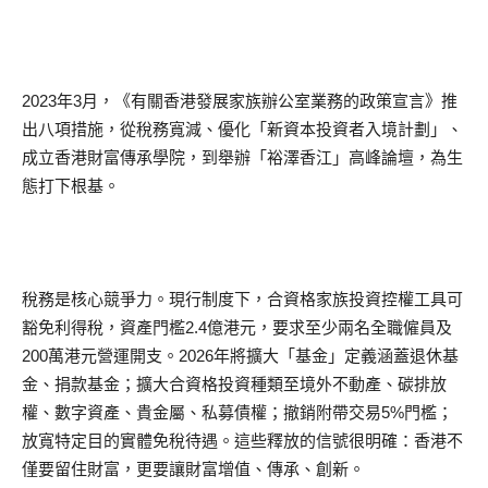
2023年3月，《有關香港發展家族辦公室業務的政策宣言》推
出八項措施，從稅務寬減、優化「新資本投資者入境計劃」、
成立香港財富傳承學院，到舉辦「裕澤香江」高峰論壇，為生
態打下根基。
稅務是核心競爭力。現行制度下，合資格家族投資控權工具可
豁免利得稅，資產門檻2.4億港元，要求至少兩名全職僱員及
200萬港元營運開支。2026年將擴大「基金」定義涵蓋退休基
金、捐款基金；擴大合資格投資種類至境外不動產、碳排放
權、數字資產、貴金屬、私募債權；撤銷附帶交易5%門檻；
放寬特定目的實體免稅待遇。這些釋放的信號很明確：香港不
僅要留住財富，更要讓財富增值、傳承、創新。