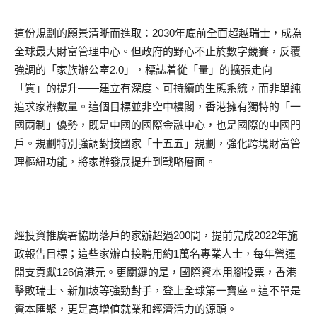
這份規劃的願景清晰而進取：2030年底前全面超越瑞士，成為
全球最大財富管理中心。但政府的野心不止於數字競賽，反覆
強調的「家族辦公室2.0」，標誌着從「量」的擴張走向
「質」的提升——建立有深度、可持續的生態系統，而非單純
追求家辦數量。這個目標並非空中樓閣，香港擁有獨特的「一
國兩制」優勢，既是中國的國際金融中心，也是國際的中國門
戶。規劃特別強調對接國家「十五五」規劃，強化跨境財富管
理樞紐功能，將家辦發展提升到戰略層面。
經投資推廣署協助落戶的家辦超過200間，提前完成2022年施
政報告目標；這些家辦直接聘用約1萬名專業人士，每年營運
開支貢獻126億港元。更關鍵的是，國際資本用腳投票，香港
擊敗瑞士、新加坡等強勁對手，登上全球第一寶座。這不單是
資本匯聚，更是高增值就業和經濟活力的源頭。