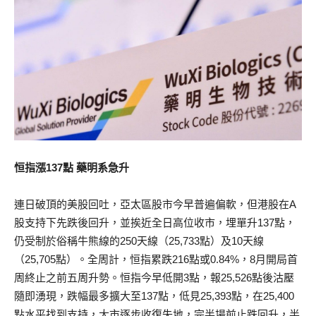
恒指漲137點 藥明系急升
連日破頂的美股回吐，亞太區股市今早普遍偏軟，但港股在A
股支持下先跌後回升，並挨近全日高位收市，埋單升137點，
仍受制於俗稱牛熊線的250天線（25,733點）及10天線
（25,705點）。全周計，恒指累跌216點或0.84%，8月開局首
周終止之前五周升勢。恒指今早低開3點，報25,526點後沽壓
隨即湧現，跌幅最多擴大至137點，低見25,393點，在25,400
點水平找到支持，大市逐步收復失地，完半場前止跌回升，半