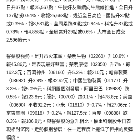
日升37點，報25,567點。午後好友繼續向牛熊線推進，全日升
137點或0.54%，收報25,668點，幾近全日高位。國指升32點
或0.39%，報8,531點。全周累跌80點或0.94%。科指升37點或
0.78%，報4,858點。全周累升29點或0.6%，大市全日成交
2,596億元。
醫藥股強勢，是升市火車頭，藥明生物（02269）升10.8%，
報45.86元，是表現最好藍籌；藥明康德（02359）升7%，報
192.3元；百濟神州（06160）升5.3%，報210元；翰森製藥
（03692）升3.9%，報32.92元；中國生物製藥（01177）升
3.3%，報5.095元。科網股個別發展，阿里巴巴（09988）跌
0.5%，報123.8元；騰訊（00700）跌0.1%，報478.8元；美團
（03690）平收92.2元；小米（01810）升0.7%，報27.06元；
京東集團（09618）升0.2%，報127.5元；百度（09888）跌
0.3%，報106.8元。與醫藥股的急升相比，權重科網股今日表
現相對沉悶，走勢個別發展，在一定程度上拖低了恒指的反彈
幅度。