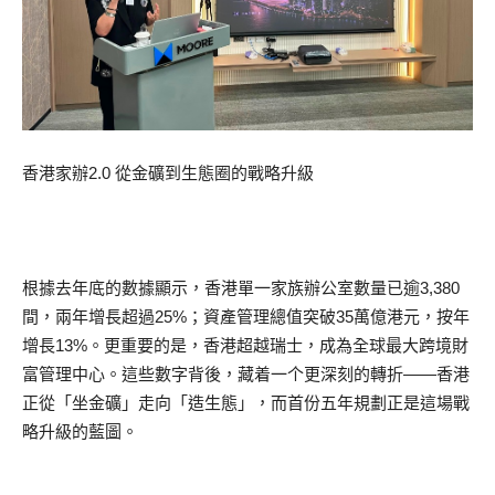
香港家辦2.0 從金礦到生態圈的戰略升級
根據去年底的數據顯示，香港單一家族辦公室數量已逾3,380
間，兩年增長超過25%；資產管理總值突破35萬億港元，按年
增長13%。更重要的是，香港超越瑞士，成為全球最大跨境財
富管理中心。這些數字背後，藏着一个更深刻的轉折——香港
正從「坐金礦」走向「造生態」，而首份五年規劃正是這場戰
略升級的藍圖。