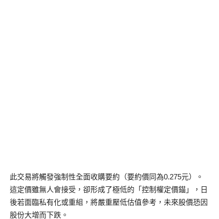
此交易將觸發強制性全面收購要約（要約價同為0.275元）。
這定價雖無人會接受，卻形成了極低的「控制權定價錨」，日
後若面臨私有化或重組，將嚴重壓低估值參考，未來股價恐因
股份大增而下跌。