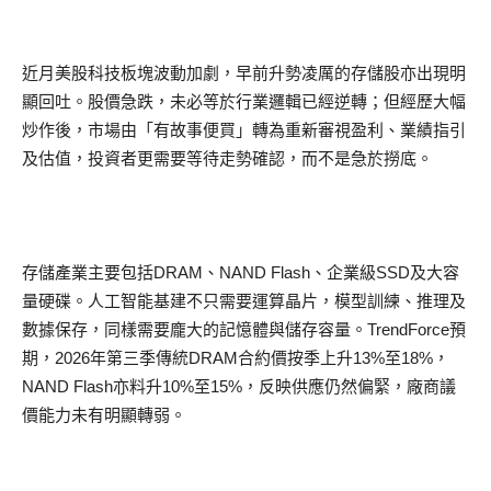
近月美股科技板塊波動加劇，早前升勢凌厲的存儲股亦出現明
顯回吐。股價急跌，未必等於行業邏輯已經逆轉；但經歷大幅
炒作後，市場由「有故事便買」轉為重新審視盈利、業績指引
及估值，投資者更需要等待走勢確認，而不是急於撈底。
存儲產業主要包括DRAM、NAND Flash、企業級SSD及大容
量硬碟。人工智能基建不只需要運算晶片，模型訓練、推理及
數據保存，同樣需要龐大的記憶體與儲存容量。TrendForce預
期，2026年第三季傳統DRAM合約價按季上升13%至18%，
NAND Flash亦料升10%至15%，反映供應仍然偏緊，廠商議
價能力未有明顯轉弱。