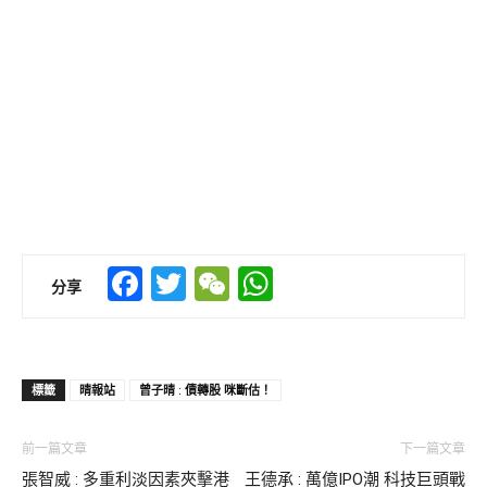
Facebook
Twitter
WeChat
WhatsApp
分享
標籤
晴報站
曾子晴 : 債轉股 咪斷估！
前一篇文章
下一篇文章
張智威 : 多重利淡因素夾擊港
王德承 : 萬億IPO潮 科技巨頭戰