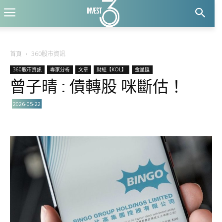
首頁
360股市資訊
360股市資訊
專家分析
文章
財經【KOL】
金星匯
曾子晴 : 債轉股 咪斷估！
2026-05-22