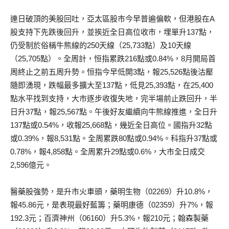
連日破頂的美股回吐，亞太區股市今早普遍偏軟，但港股在A
股支持下先跌後回升，並挨近全日高位收市，埋單升137點，
仍受制於俗稱牛熊線的250天線（25,733點）及10天線
（25,705點）。全周計，恒指累跌216點或0.84%，8月開局首
周終止之前五周升勢。恒指今早低開3點，報25,526點後沽壓
隨即湧現，跌幅最多擴大至137點，低見25,393點，在25,400
點水平找到支持，大市逐步收復失地，完半場前止跌回升，半
日升37點，報25,567點。午後好友繼續向牛熊線推進，全日升
137點或0.54%，收報25,668點，幾近全日高位。國指升32點
或0.39%，報8,531點。全周累跌80點或0.94%。科指升37點或
0.78%，報4,858點。全周累升29點或0.6%，大市全日成交
2,596億元。
醫藥股強勢，是升市火車頭，藥明生物（02269）升10.8%，
報45.86元，是表現最好藍籌；藥明康德（02359）升7%，報
192.3元；百濟神州（06160）升5.3%，報210元；翰森製藥