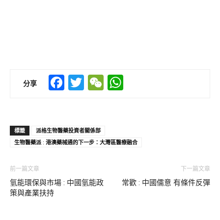
Facebook
Twitter
WeChat
WhatsApp
分享
標籤
派格生物醫藥投資者關係部
生物醫藥派 : 港澳藥械通的下一步：大灣區醫療融合
前一篇文章
下一篇文章
氫能環保與市場 : 中國氫能政
常歡 : 中國儒意 有條件反彈
策與產業扶持