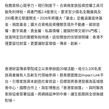
稅務是核心競爭力。現行制度下，合資格家族投資控權工具可
豁免利得稅，資產門檻2.4億港元，要求至少兩名全職僱員及
200萬港元營運開支。2026年將擴大「基金」定義涵蓋退休基
金、捐款基金；擴大合資格投資種類至境外不動產、碳排放
權、數字資產、貴金屬、私募債權；撤銷附帶交易5%門檻；
放寬特定目的實體免稅待遇。這些釋放的信號很明確：香港不
僅要留住財富，更要讓財富增值、傳承、創新。
香港財富傳承學院成立以來舉辦逾20場活動，吸引3,100名家
族資產擁有人及新生代領袖參與。慈善層面推出Impact Link平
台，引導家族資本創造社會效益，目標是將香港發展為區域慈
善中心。國際合作上，與彭博推出「香港家辦匯」、與阿聯酋
家辦協會簽署協議，將網絡延伸到中東，讓生態圈與全球無縫
對接。