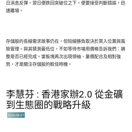
日消息反彈，翌日便跌回突破位之下，便要接受判斷錯誤，迅
速離場。
存儲股的長線需求故事仍在，但短線勝負取決於買入位置與風
險管理。與其猜測最低位，不如等待市場用價格告訴我們：調
整是否已經完成。當板塊再次出現領袖、量價配合及相對強
勢，才是關注存儲股的較佳時機。
李慧芬 : 香港家辦2.0 從金礦
到生態圈的戰略升級
2026-08-07