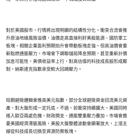
對於美國股市，行情將出現明顯的結構性分化。衝突合流會推
升原油地緣風險溢價，油價走高直接利好美股能源、國防軍工
板塊，相關企業盈利預期抬升會帶動板塊走強。但高油價會重
新點燃通脹壓力，市場會下調聯儲局降息預期，甚至重新計價
加息可能性，美債收益率上行，對高估值的科技成長股形成壓
制，納斯達克指數承受較大回調壓力。
短期避險邏輯會推高美元指數，部分全球避險資金回流美元資
產，對大盤形成一定托底。不過，若衝突持續擴大，美國同時
捲入歐亞兩處危機，財政開支、通脹雙重壓力疊加，市場會擔
憂美國經濟滯脹風險，美股大盤整體波動會顯著放大，上漲主
線從科技成長切換至資源防禦板塊。