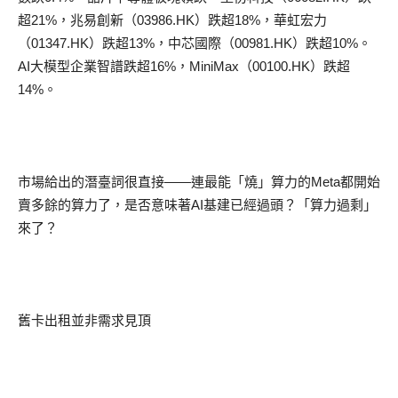
超
21%
，
兆易創新（
03986.HK
）跌超
18%
，
華虹宏力
（
01347.HK
）跌超
13%
，
中芯國際（
00981.HK
）跌超
10%
。
AI
大模型企業
智譜跌超
16%
，
MiniMax
（
00100.HK
）跌超
14%
。
市場給出的潛臺詞很直接
——
連最能
「
燒
」
算力的
Meta
都開始
賣多餘
的算力了
，是否意味著
AI
基建已經過頭？
「
算力過剩
」
來了？
舊卡出租並非需求見頂