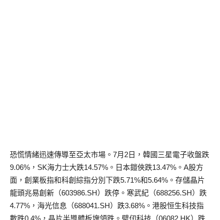
恐慌情緒迅速傳導至亞太市場。
7
月
2
日，韓國三星電子收盤跌
9.06%
，
SK
海力士大跌
14.57%
。日本
鎧俠跌
13.47%
。
A
股方
面，創業
板指和科創綜指
分別下跌
5.71%
和
5.64%
。存儲晶片
龍頭兆易創新（
603986.SH
）
跌停。寒武紀
（
688256.SH
）
跌
4.77%
，海光信息
（
688041.SH
）
跌
3.68%
。港股
恒
生科技指
數跌
0.4%
，晶片半導體
板塊領跌
。壁
仞
科技
（
06082.HK
）跌