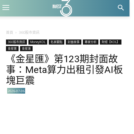
首頁
360股市資訊
360股市資訊
MoneyKOL
名家觀點
封面故事
專家分析
財經【KOL】
金星匯
金星滙
《金星匯》第123期封面故
事：Meta算力出租引發AI板
塊巨震
2026-07-06