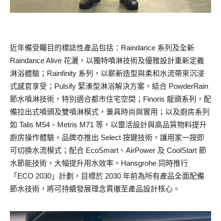
近年備受矚目的標誌性產品包括：Raindance 系列及全新
Raindance Alive 花灑，以獨特噴淋技術及優雅設計重新定義
淋浴體驗；Rainfinity 系列，以嶄新造型與柔和水流帶來沉浸
式感官享受；Pulsify 緊湊型淋浴解決方案，結合 PowderRain
節水噴淋技術，特別適合都市住宅空間；Finoris 龍頭系列，配
備拉出式噴頭及雙噴淋模式，兼具時尚與實用；以及廚房系列
如 Talis M54、Metris M71 等，以靈活設計與高品質物料提升
廚房操作體驗。品牌亦推出 Select 按鍵技術，讓用家一按即
可切換水流模式；配合 EcoSmart、AirPower 及 CoolStart 節
水節能技術，大幅提升用水效率。Hansgrohe 同時推行
「ECO 2030」計劃，目標於 2030 年前為所有產品全面配備
節水技術，將可持續發展理念貫徹至產品設計核心。