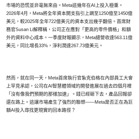
市場的恐慌並非毫無來由。
Meta
這幾年在
AI
上投入極重。
2026
年
4
月，
Meta
將全年資本開支指引上調至
1250
億至
1450
億
美元，較
2025
年全年
722
億美元的資本支出幾乎翻
倍
。首席財
務官
Susan Li
解釋稱，公司正在應對
「
更高的零件價格
」
和額
外的資料中心成本。一季度財報顯示，
Meta
總營收達
563.11
億
美元，同比增長
33%
，淨利潤達
267.73
億美元。
然而，就在同一天，
Meta
首席執行官
紮
克伯格在內部員工大會
上罕見承認，公司在
AI
智慧體領域的開發進展在過去四個月裡
「
沒有像我們預期的那樣加速
」
。錢已經砸下去，產品回報卻
還在路上。這讓市場產生了強烈的聯想
——
Meta
是否正在為巨
額
AI
投入尋找更現實的回本路徑？