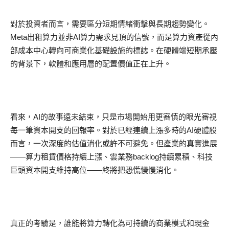
對於投資者而言，需要區分短期情緒衝擊與長期趨勢變化。
Meta
出租算力並非
AI
算力需求
見頂的信號，
而是算力資產
從內
部成本中心轉向可商業化基礎設施的標誌。在硬體端
短期承壓
的
背景下，軟體和應用層的配置價值正在上升。
看來，
AI
的
故事遠未結束
，只是市場開始用更審慎的眼光審視
每一筆資本開支的回報率。對於已經連續上漲多時的
AI
硬體股
而言，一次深度的估值消化或許不可避免。但產業的真實進展
——算力
租賃價格持續上漲、雲業務
backlog
持續累積、科技
巨頭資本開支維持高位
——
終將把恐慌慢慢消化。
真正的考驗是，誰能
將算力轉化
為可持續的商業模式和現金