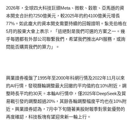
2026
年，全球四大科技巨頭
Meta
、微軟、
穀
歌、亞馬遜的資
本開支合計約
7250
億美元，較
2025
年的約
4100
億美元增長
77%
。如此龐大的資本開支需要持續的回報證明。
紮
克伯格在
5
月的股東大會上表示，
「
這絕對是我們可選的方案之
一
。幾
乎每週都有外部公司聯繫我們，希望我們推出
API
服務，或詢
問能否購買我們
的算力
」
。
興業證券
複
盤了
1995
年至
2000
年科網行情及
2022
年
11
月以來
的
AI
行情，發現
曆
輪調整最大
回撤的
平均值約在
10%
附近，調
整時長平均約
30
天。本輪
AI
行情中，僅
2025
年
DeepSeek
及貿
易戰引發的調整超過
20%
，其餘各輪調整幅度平均也在
10%
附
近。興業證券認為，
7
月中下旬隨著美股
財報季對
景氣優勢的
再度確認，科技板塊有望迎來新一輪上行。