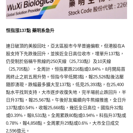
恒指漲137點 藥明系急升
連日破頂的美股回吐，亞太區股市今早普遍偏軟，但港股在A
股支持下先跌後回升，並挨近全日高位收市，埋單升137點，
仍受制於俗稱牛熊線的250天線（25,733點）及10天線
（25,705點）。全周計，恒指累跌216點或0.84%，8月開局首
周終止之前五周升勢。恒指今早低開3點，報25,526點後沽壓
隨即湧現，跌幅最多擴大至137點，低見25,393點，在25,400
點水平找到支持，大市逐步收復失地，完半場前止跌回升，半
日升37點，報25,567點。午後好友繼續向牛熊線推進，全日升
137點或0.54%，收報25,668點，幾近全日高位。國指升32點
或0.39%，報8,531點。全周累跌80點或0.94%。科指升37點或
0.78%，報4,858點。全周累升29點或0.6%，大市全日成交
2,596億元。