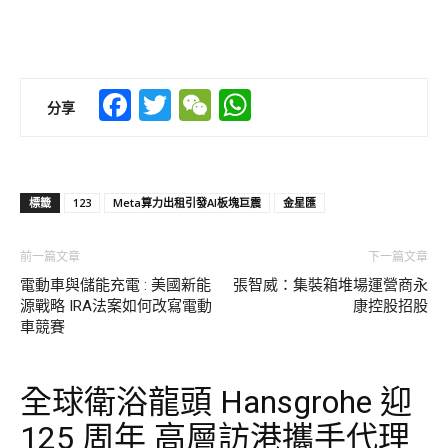
Facebook
Twitter
WeChat
WhatsApp
分享
標籤
123
Meta算力出租引發AI板塊巨震
金星匯
前一篇文章
下一篇文章
電動車與儲能充電 : 美國新能
張智威：集裝箱堆場運營商永
源戰略 IRA法案如何改寫電動
康控股招股
車競賽
全球衛浴龍頭 Hansgrohe 迎
125 周年 高層訪港攜手代理