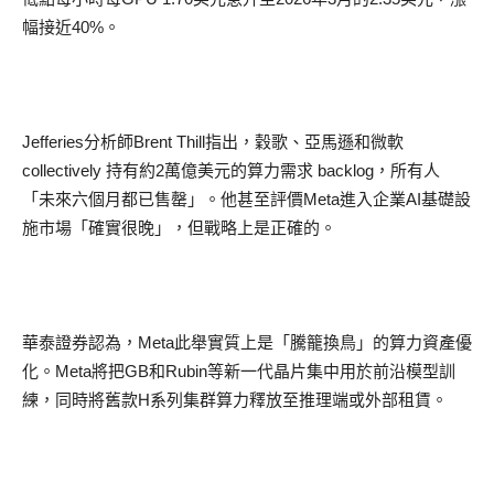
幅接近
40%
。
Jefferies
分析師
Brent Thill
指出，
穀
歌、亞馬遜和微軟
collectively
持有約
2
萬億美元
的算力需求
backlog
，所有人
「
未來六個月都已售罄
」
。他甚至評價
Meta
進入企業
AI
基礎設
施市場
「
確實很晚
」
，但戰略上是正確的。
華泰證券認為，
Meta
此舉實質上是
「
騰籠換鳥
」
的算力資產
優
化。
Meta
將把
GB
和
Rubin
等新一代晶片集中用於前沿模型訓
練，同時將舊款
H
系列集
群算力
釋放至推理端或外部租賃。