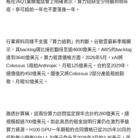
格在
26Q1
業績電話會上明確表示，
算力短缺
至少持續到明年
底，寧可超前一年也不要落後一年。
行業資料同樣不支援
「
算力過剩
」
的判斷。
谷歌雲
最新季報顯
示，其
backlog
環比接近翻
倍
至逾
4600
億美元，
AWS
的
backlog
達到
3640
億美元。
算力租賃
價格方面，
2026
年
5
月，
xAI
將
Colossus 1
租給
Anthropic
，月租
125
億美元，合約至
2029
年，
總價值約
450
億美元。隨後又將
Colossus 2
部分產能租給
穀
歌，月租
92
億美元。
路透計算稱，這兩
份算力訪問
協定按年合計約
260
億美元，總
規模超過
700
億美元。如此高昂的租金說明行業仍在激烈爭
搶
算力
資源。
H100 GPU
一年期租約合同價格已從
2025
年
10
月的
低點每小時每
GPU 1.70
美元急升至
2026
年
3
月的
2.35
美元，漲