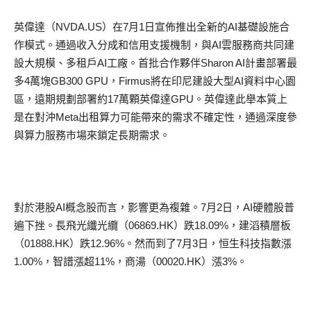
英偉達
（
NVDA.US
）
在
7
月
1
日宣佈推出全新的
AI
基礎設施合
作模式。通過收入分成和信用支援機制，與
AI
雲服務商共同建
設大規模、多租戶
AI
工廠。首批合作夥伴
Sharon AI
計畫部署最
多
4
萬塊
GB300 GPU
，
Firmus
將在印尼建設大型
AI
資料中心園
區，遠期規劃部署約
17
萬顆英偉達
GPU
。英偉達此舉本質上
是在對沖
Meta
出租算力可能
帶來的需求不確定性，通過深度
參
與算力服務
市場來鎖定長期需求。
對於港股
AI
概念股而言，影響更為複雜。
7
月
2
日，
AI
硬體股普
遍下挫。
長飛光纖
光纜
（
06869.HK
）
跌
18.09%
，建
滔
積層板
（
01888.HK
）
跌
12.96%
。然而到了
7
月
3
日，
恒
生科技指數漲
1.00%
，
智譜漲
超
11%
，商湯
（
00020.HK
）
漲
3%
。