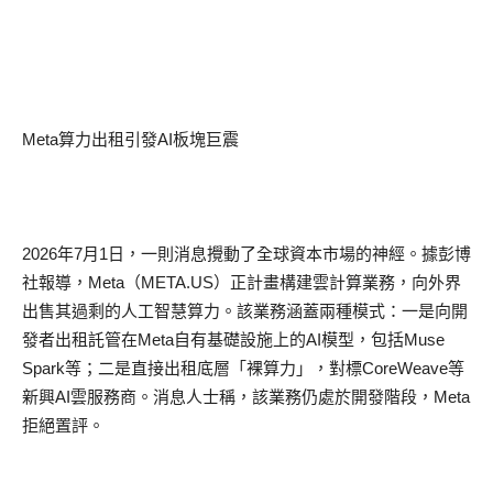
Meta算力出租引發AI板塊巨震
2026
年
7
月
1
日，一則消息攪動了全球資本市場的神經。據彭博
社報導，
Meta
（
META.US
）
正計畫
構建雲計算
業務，向外界
出售其過剩的
人工智慧算力
。該業務涵蓋兩種模式：一是向開
發者出租託管在
Meta
自有基礎設施上的
AI
模型，包括
Muse
Spark
等；二是直接出租底層
「
裸算力
」
，對標
CoreWeave
等
新興
AI
雲服務商。消息人士稱，該業務仍處於開發階段，
Meta
拒絕置評。