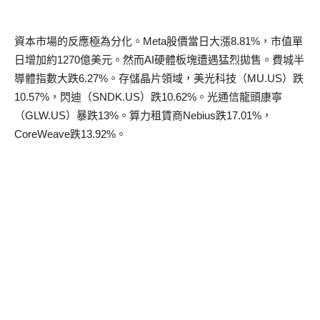
資本市場的反應極為分化。
Meta
股價當日大漲
8.81%
，市值單
日增加約
1270
億美元。然而
AI
硬體板塊遭遇猛烈拋售。費城半
導體指數大跌
6.27%
。存儲晶片領域，美光科技
（
MU.US
）
跌
10.57%
，閃
迪（
SNDK.US
）
跌
10.62%
。光通信龍頭康寧
（
GLW.US
）
暴跌
13%
。
算力租賃
商
Nebius
跌
17.01%
，
CoreWeave
跌
13.92%
。