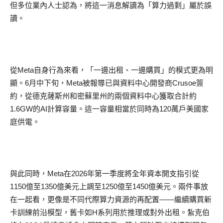
但多位業內人士認為，將這一消息解讀為
「
算力過剩
」
屬於誤
讀。
從
Meta
自身行為來看，
「
一邊出租、一邊購買
」
的模式更為明
顯。
6
月中下旬，
Meta
被報導已與資料中心開發商
Crusoe
簽
約，從德克薩斯州和密蘇里州的兩個資料中心獲取合計約
1.6GW
的
AI
計算容量。這一容量相當於同時為
120
萬戶美國家
庭供電。
與此同時，
Meta
在
2026
年第一季度將全年資本開支指引從
1150
億至
1350
億美元上調至
1250
億至
1450
億美元。兩件事放
在一起看，更像是不同
代際算力
資源的再配置
——
繼續購買新
卡訓練前沿模型，
舊卡如
H
系列用於推理或對外出租。
紮
克伯