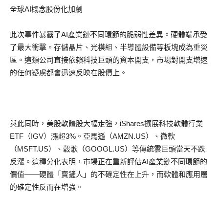
全球
AI
概念股份化加劇
此次事件暴露了
AI
產業鏈不同環節的脆弱性差異。硬體端承受
了最大衝擊。存儲晶片、光模組、半導體設備等板塊成為重災
區。這類公司直接依賴科技巨頭的資本開支，市場對開支增速
的任何疑慮都會迅速反映在股價上。
與此同時，美股軟體股大幅走強，
iShares
擴展科技軟體行業
ETF
（
IGV
）漲超
3%
。亞馬遜
（
AMZN.US
）
、微軟
（
MSFT.US
）
、
穀
歌
（
GOOGL.US
）
等傳統雲巨頭當天不跌
反漲。這種分化表明，市場正在重新評估
AI
產業鏈不同環節的
價值
——
硬體
「
賣鏟人
」
的不確定性在上升，而軟體和應用層
的確定性反而在增強。