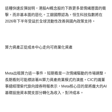
這種快速反彈說明，港股
AI
概念股的下跌更多是情緒層面的衝
擊，而非基本面的惡化。工銀國際認為，
恒
生科技指數將在
2026
年下半年受益於全球流動性改善與國內政策支持。
算力資產
正從成本中心走向可商業化資產
Meta
出租算力這一
事件，短期看是一次情緒驅動的市場調整，
長期看則可能標誌著
AI
算力資產
商業模式的演進。
CIC
灼識董
事
總經理柴代旋向證券時報表示，
Meta
核心目的是將龐大的
AI
基礎設施資本開支部分轉化為收入，對沖成本。