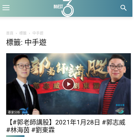
首頁
標籤
中手遊
標籤: 中手遊
專家分析
【#郭老師講股】2021年1月28日 #郭志威
#林海茵 #劉東霖