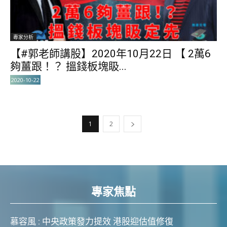
專家分析
【#郭老師講股】2020年10月22日 【 2萬6
夠薑跟！？ 搵錢板塊𥄫...
2020-10-22
1
2
專家焦點
慕容風 : 中央政策發力提效 港股迎估值修復