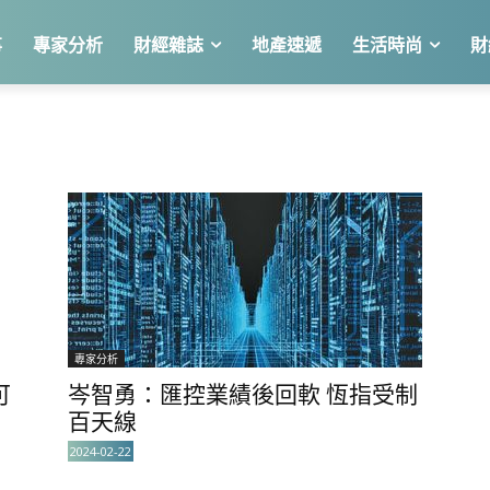
事
專家分析
財經雜誌
地產速遞
生活時尚
財
專家分析
可
岑智勇：匯控業績後回軟 恆指受制
百天線
2024-02-22