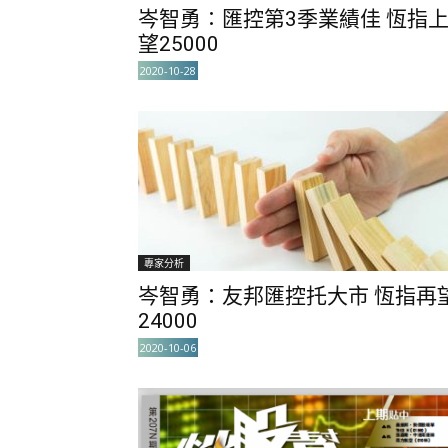
岑智勇∶匯控第3季業績佳 恆指
望25000
2020-10-28
專家分析
岑智勇：友邦匯控托大市 恆指再
24000
2020-10-06