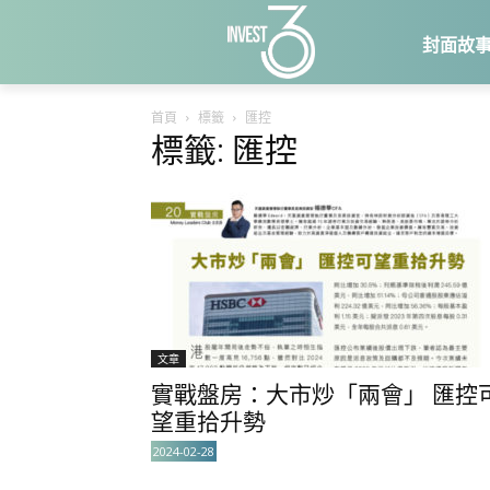
封面故
首頁
標籤
匯控
標籤: 匯控
文章
實戰盤房：大市炒「兩會」 匯控
望重拾升勢
2024-02-28