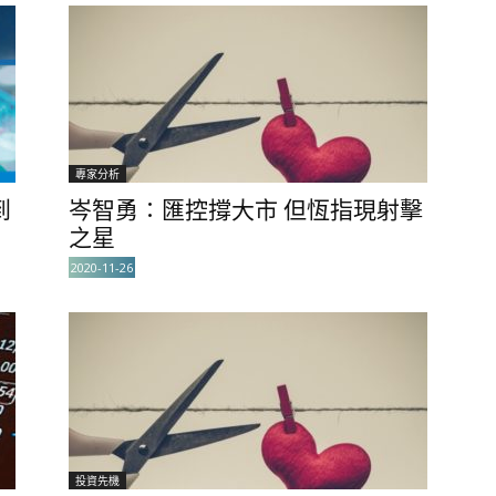
專家分析
到
岑智勇∶匯控撐大市 但恆指現射擊
之星
2020-11-26
投資先機