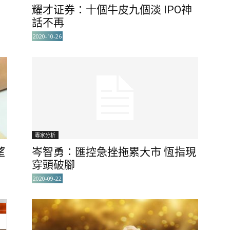
上
耀才证券：十個牛皮九個淡 IPO神
話不再
2020-10-26
專家分析
望
岑智勇∶匯控急挫拖累大市 恆指現
穿頭破腳
2020-09-22