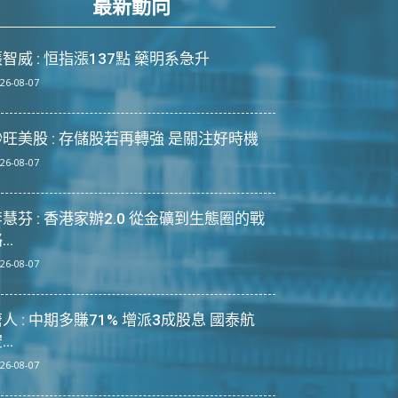
最新動向
智威 : 恒指漲137點 藥明系急升
26-08-07
炒旺美股 : 存儲股若再轉強 是關注好時機
26-08-07
慧芬 : 香港家辦2.0 從金礦到生態圈的戰
...
26-08-07
人 : 中期多賺71% 增派3成股息 國泰航
...
26-08-07