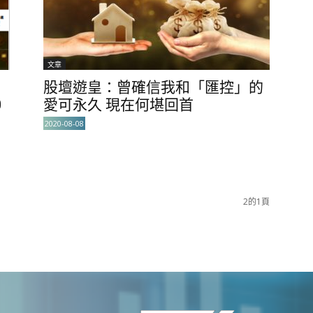
文章
股壇遊皇：曾確信我和「匯控」的
0
愛可永久 現在何堪回首
2020-08-08
2的1頁