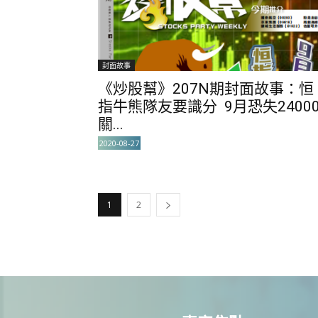
封面故事
《炒股幫》207N期封面故事：恒
指牛熊隊友要識分 9月恐失2400
關...
2020-08-27
1
2