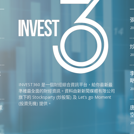
張
20
20
戰
李
略
INVEST360 是一個財經綜合資訊平台，給你最新最
20
準確最全面的財經資訊。資料由新新聞媒體有限公司
旗下的 Stocksparty (炒股幫) 及 Let’s go Moment
(投資先機) 提供。
球
唐
空
20