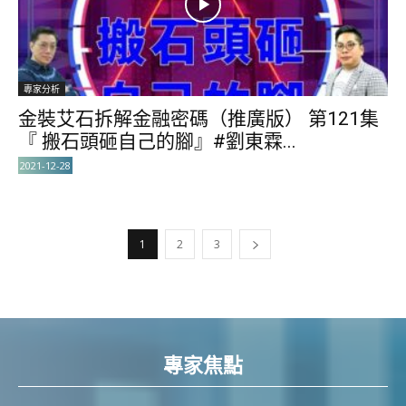
專家分析
金裝艾石拆解金融密碼（推廣版） 第121集
『 搬石頭砸自己的腳』#劉東霖...
2021-12-28
1
2
3
專家焦點