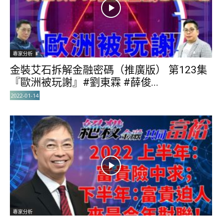
專家分析
金裝艾石拆解金融密碼（推廣版） 第123集
『歐洲被玩謝』#劉東霖 #薛俊...
2022-01-14
專家分析