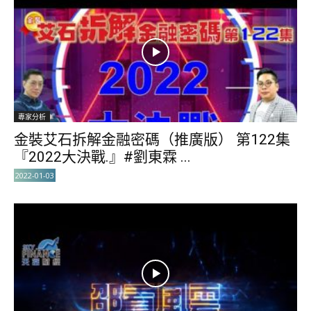
專家分析
金裝艾石拆解金融密碼（推廣版） 第122集
『2022大決戰.』#劉東霖 ...
2022-01-03