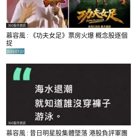
360股市資訊
慕容風 : 《功夫女足》票房火爆 概念股逐個
捉
2026-07-23
360股市資訊
慕容風 : 昔日明星股集體墜落 港股負評軍團