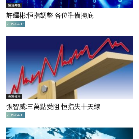
投資先機
許繹彬:恒指調整 各位準備撈底
2019-04-16
專家分析
張智威:三萬點受阻 恒指失十天線
2019-04-15