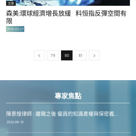
文章
森美:環球經濟增長放緩 料恒指反彈空間有
限
2019-03-27
79
80
81
專家焦點
陳景煌律師 : 離職之後 僱員的知識產權與保密義...
2026-08-10