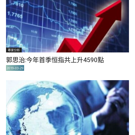
專家分析
郭思治:今年首季恒指共上升4590點
2019-03-29