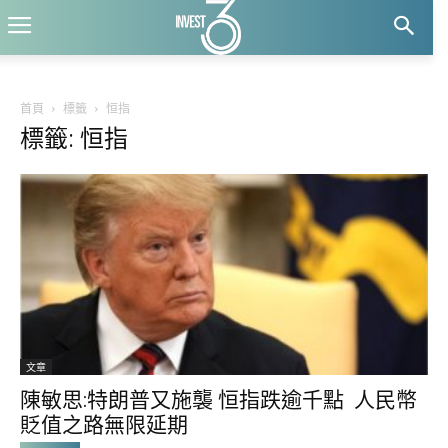
首頁
標籤
恒指
標籤: 恒指
文章
陳敏思:特朗普又施襲 恒指跌逾千點 人民幣
貶值之路無限延期