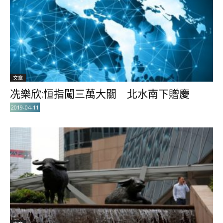
文章
冼樂欣:恒指闖三萬大關 北水南下贈慶
2019-04-11