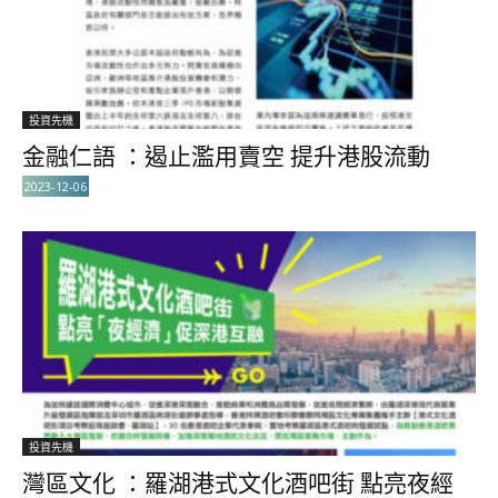
投資先機
金融仁語 ：遏止濫用賣空 提升港股流動
2023-12-06
投資先機
灣區文化 ：羅湖港式文化酒吧街 點亮夜經