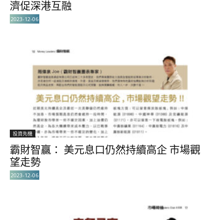
濟促深港互融
2023-12-06
投資先機
霸財智贏： 美元息口仍然持續高企 市場觀
望走勢
2023-12-06