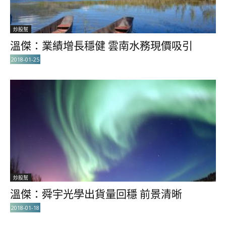
炒股幫
溫傑：業績增長穩健 雲南水務現價吸引
2018-01-25
炒股幫
溫傑：舜宇光學出貨量回穩 前景清晰
2018-01-18