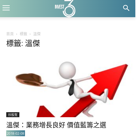
首頁
標籤
溫傑
標籤: 溫傑
炒股幫
溫傑：業務增長良好 價值藍籌之選
2018-02-08