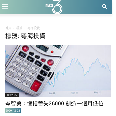
首頁
標籤
粵海投資
標籤: 粵海投資
專家分析
岑智勇∶恆指曾失26000 創逾一個月低位
2020-12-23