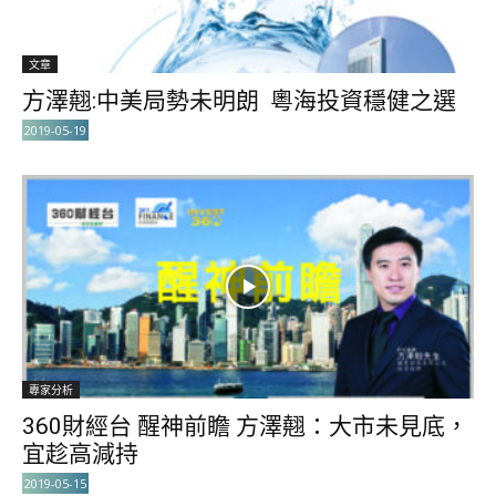
文章
方澤翹:中美局勢未明朗 粵海投資穩健之選
2019-05-19
專家分析
360財經台 醒神前瞻 方澤翹：大市未見底，
宜趁高減持
2019-05-15