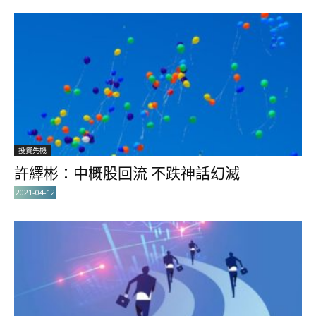
投資先機
許繹彬：中概股回流 不跌神話幻滅
2021-04-12