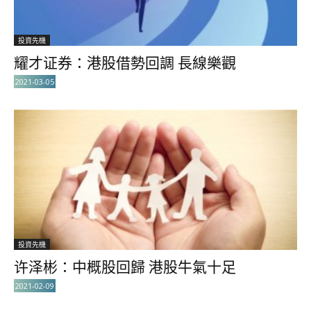
投資先機
耀才证券：港股借勢回調 長線樂觀
2021-03-05
投資先機
许泽彬：中概股回歸 港股牛氣十足
2021-02-09