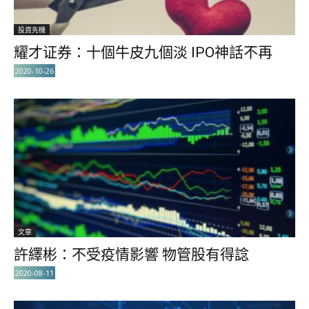
投資先機
耀才证券：十個牛皮九個淡 IPO神話不再
2020-10-26
文章
許繹彬：不受疫情影響 物管股有得諗
2020-08-11