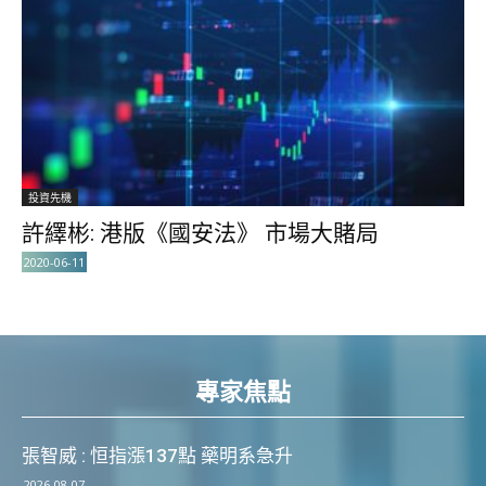
投資先機
許繹彬: 港版《國安法》 市場大賭局
2020-06-11
專家焦點
張智威 : 恒指漲137點 藥明系急升
2026-08-07