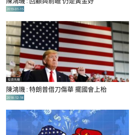
陳鴻璣 : 回顧與前瞻 仍是黃金好
2019-01-15
投資先機
陳鴻璣 : 特朗普借刀傷華 擺國會上枱
2018-12-18