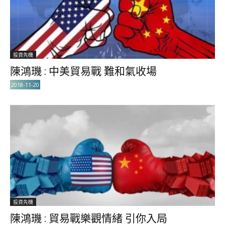
投資先機
陳鴻璣 : 中美貿易戰 難和氣收場
2018-11-20
投資先機
陳鴻璣 : 貿易戰樂觀情緒 引你入局