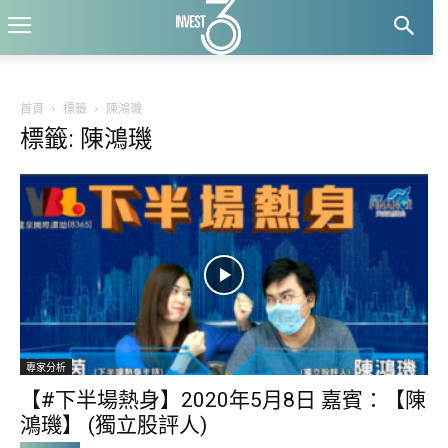
首頁
標籤
陳鴻璣
標籤: 陳鴻璣
專家分析
【#下半場熱身】2020年5月8日 嘉賓：【陳
鴻璣】 (獨立股評人)