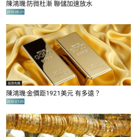
陳鴻璣:防微杜漸 聯儲加速放水
2019-08-21
投資先機
陳鴻璣:金價距1921美元 有多遠？
2019-07-09