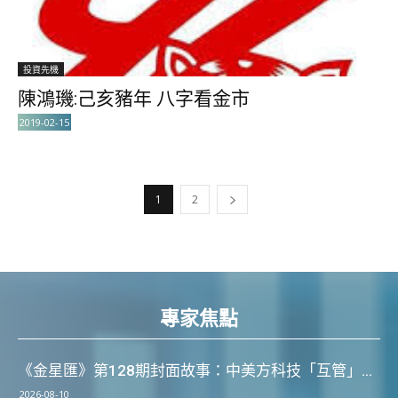
投資先機
陳鴻璣:己亥豬年 八字看金市
2019-02-15
1
2
專家焦點
《金星匯》第128期封面故事：中美方科技「互管」...
2026-08-10