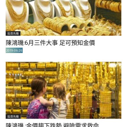
投資先機
陳鴻璣:6月三件大事 足可預知金價
2019-06-26
投資先機
陳鴻璣 :金價趨下跌勢 避險需求救命