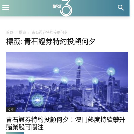
首頁
標籤
青石證券特約投顧何夕
標籤: 青石證券特約投顧何夕
文章
青石證券特約投顧何夕：澳門熱度持續攀升
賭業股可關注