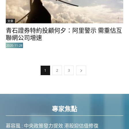
文章
青石證券特約投顧何夕：阿里警示 需重估互
聯網公司增速
2020-11-28
1
2
3
專家焦點
慕容風 : 中央政策發力提效 港股迎估值修復