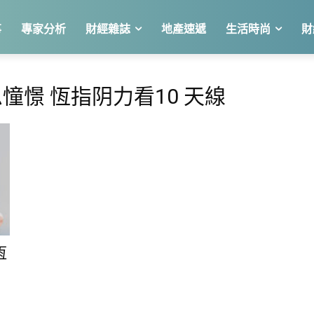
事
專家分析
財經雜誌
地產速遞
生活時尚
財
憧憬 恆指阴力看10 天線
恆