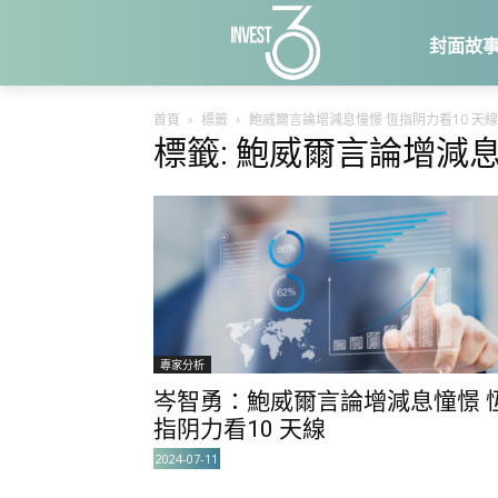
封面故
首頁
標籤
鮑威爾言論增減息憧憬 恆指阴力看10 天線
標籤: 鮑威爾言論增減息
專家分析
岑智勇：鮑威爾言論增減息憧憬 
指阴力看10 天線
2024-07-11