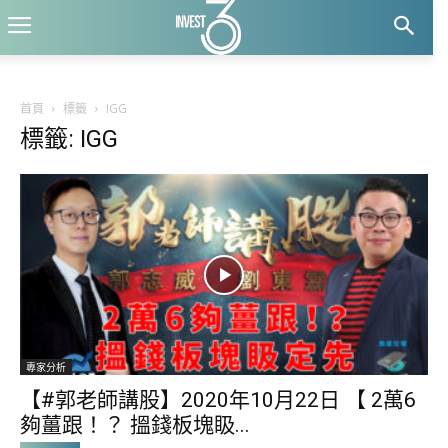
首頁
標籤
IGG
標籤: IGG
專家分析
【#郭老師講股】2020年10月22日 【 2萬6
夠薑跟！？ 搵錢板塊𥄫...