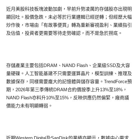
近月美股科技板塊波動加劇，早前升勢凌厲的存儲股亦出現明
顯回吐。股價急跌，未必等於行業邏輯已經逆轉；但經歷大幅
炒作後，市場由「有故事便買」轉為重新審視盈利、業績指引
及估值，投資者更需要等待走勢確認，而不是急於撈底。
存儲產業主要包括DRAM、NAND Flash、企業級SSD及大容
量硬碟。人工智能基建不只需要運算晶片，模型訓練、推理及
數據保存，同樣需要龐大的記憶體與儲存容量。TrendForce預
期，2026年第三季傳統DRAM合約價按季上升13%至18%，
NAND Flash亦料升10%至15%，反映供應仍然偏緊，廠商議
價能力未有明顯轉弱。
近期Western Digital及SanDisk的業績亦顯示，數據中心需求