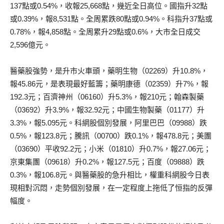
137點或0.54%，收報25,668點，幾近全日高位。國指升32點
或0.39%，報8,531點。全周累跌80點或0.94%。科指升37點或
0.78%，報4,858點。全周累升29點或0.6%，大市全日成交
2,596億元。
醫藥股強勢，是升市火車頭，藥明生物（02269）升10.8%，
報45.86元，是表現最好藍籌；藥明康德（02359）升7%，報
192.3元；百濟神州（06160）升5.3%，報210元；翰森製藥
（03692）升3.9%，報32.92元；中國生物製藥（01177）升
3.3%，報5.095元。科網股個別發展，阿里巴巴（09988）跌
0.5%，報123.8元；騰訊（00700）跌0.1%，報478.8元；美團
（03690）平收92.2元；小米（01810）升0.7%，報27.06元；
京東集團（09618）升0.2%，報127.5元；百度（09888）跌
0.3%，報106.8元。與醫藥股的急升相比，權重科網股今日表
現相對沉悶，走勢個別發展，在一定程度上拖低了恒指的反彈
幅度。