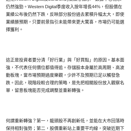
仍然強勁。Western Digital季度收入按年增長44%，但股價在
業績公布後仍然下跌，反映部分股份過去累積升幅太大，即使
業績勝預期，只要前景指引未能帶來更大驚喜，市場仍可能選
擇獲利。
這正是投資者要分清「好行業」與「好買點」的原因。基本面
強，不代表任何價位都值得追。存儲股本身屬於高周期、高波
動板塊，當市場預期過度樂觀，少許不及預期已足以觸發急
跌。因此，現階段較合理的策略，是先把相關股份放入觀察名
單，留意板塊能否完成調整並重新轉強。
何謂重新轉強？第一，龍頭股不再創新低，並能在大市回落時
保持相對強勢；第二，股價重新站上重要平均線，突破近期下