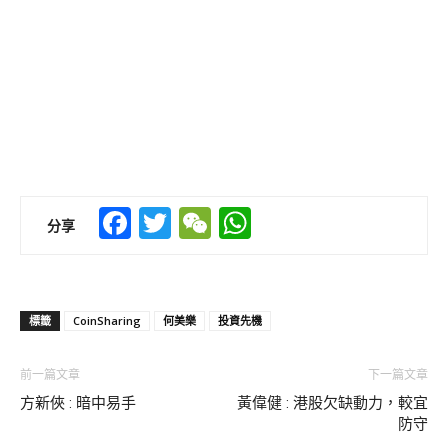
Facebook
Twitter
WeChat
WhatsApp
分享
標籤
CoinSharing
何美樂
投資先機
前一篇文章
下一篇文章
方新俠 : 暗中易手
黃偉健 : 港股欠缺動力，較宜
防守