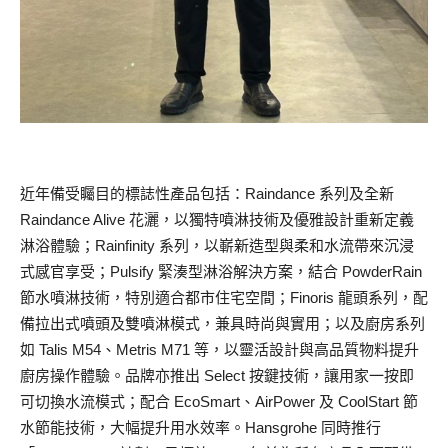
近年備受矚目的標誌性產品包括：Raindance 系列及全新
Raindance Alive 花灑，以獨特噴淋技術及優雅設計重新定義
淋浴體驗；Rainfinity 系列，以嶄新造型與柔和水流帶來沉浸
式感官享受；Pulsify 緊湊型淋浴解決方案，結合 PowderRain
節水噴淋技術，特別適合都市住宅空間；Finoris 龍頭系列，配
備拉出式噴頭及雙噴淋模式，兼具時尚與實用；以及廚房系列
如 Talis M54、Metris M71 等，以靈活設計與高品質物料提升
廚房操作體驗。品牌亦推出 Select 按鍵技術，讓用家一按即
可切換水流模式；配合 EcoSmart、AirPower 及 CoolStart 節
水節能技術，大幅提升用水效率。Hansgrohe 同時推行