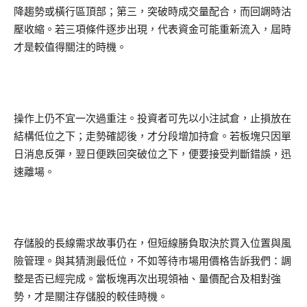
降趨勢或橫行區頂部；第三，突破時成交量配合，而回調時沽
壓收縮。若三項條件逐步出現，代表資金可能重新流入，屆時
才是較值得關注的時機。
操作上仍不宜一次過重注。投資者可先以小注試倉，止損放在
結構低位之下；走勢確認後，才分段增加持倉。若板塊只因單
日消息反彈，翌日便跌回突破位之下，便要接受判斷錯誤，迅
速離場。
存儲股的長線需求故事仍在，但短線勝負取決於買入位置與風
險管理。與其猜測最低位，不如等待市場用價格告訴我們：調
整是否已經完成。當板塊再次出現領袖、量價配合及相對強
勢，才是關注存儲股的較佳時機。