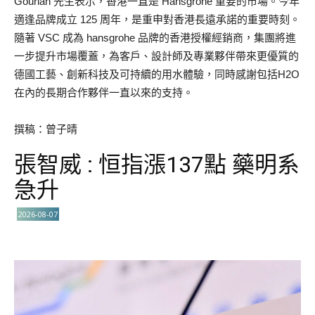
Gourlan 先生表示，香港一直是 Hansgrohe 重要的市場。今年
適逢品牌成立 125 周年，是重申對香港長遠承諾的重要時刻。
隨著 VSC 成為 hansgrohe 品牌的香港授權經銷商，集團將進
一步提升市場覆蓋，為客戶、設計師及專業夥伴帶來更優質的
德國工藝、創新科技及可持續的用水體驗，同時感謝包括H2O
在內的長期合作夥伴一直以來的支持。
撰稿：曾子晴
張智威 : 恒指漲137點 藥明系
急升
2026-08-07