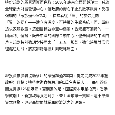
這份規劃的願景清晰而進取：2030年底前全面超越瑞士，成為
全球最大財富管理中心。但政府的野心不止於數字競賽，反覆
強調的「家族辦公室2.0」，標誌着從「量」的擴張走向
「質」的提升——建立有深度、可持續的生態系統，而非單純
追求家辦數量。這個目標並非空中樓閣，香港擁有獨特的「一
國兩制」優勢，既是中國的國際金融中心，也是國際的中國門
戶。規劃特別強調對接國家「十五五」規劃，強化跨境財富管
理樞紐功能，將家辦發展提升到戰略層面。
經投資推廣署協助落戶的家辦超過200間，提前完成2022年施
政報告目標；這些家辦直接聘用約1萬名專業人士，每年營運
開支貢獻126億港元。更關鍵的是，國際資本用腳投票，香港
擊敗瑞士、新加坡等強勁對手，登上全球第一寶座。這不單是
資本匯聚，更是高增值就業和經濟活力的源頭。