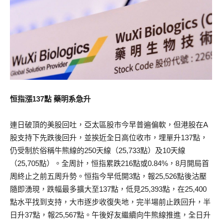
恒指漲137點 藥明系急升
連日破頂的美股回吐，亞太區股市今早普遍偏軟，但港股在A
股支持下先跌後回升，並挨近全日高位收市，埋單升137點，
仍受制於俗稱牛熊線的250天線（25,733點）及10天線
（25,705點）。全周計，恒指累跌216點或0.84%，8月開局首
周終止之前五周升勢。恒指今早低開3點，報25,526點後沽壓
隨即湧現，跌幅最多擴大至137點，低見25,393點，在25,400
點水平找到支持，大市逐步收復失地，完半場前止跌回升，半
日升37點，報25,567點。午後好友繼續向牛熊線推進，全日升