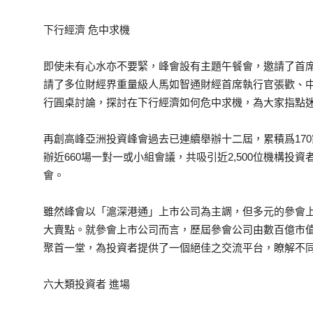
下行經濟 危中求機
即使未有心水亦不要緊，峰會設有主題午餐會，邀請了首
請了多位財經界重量級人馬如智通財經首席執行官張歡、
行圓桌討論，探討在下行經濟如何危中求機，為大家指點
再創高峰亞洲投資峰會過去已連續舉辦十二屆，累積爲17
辦近660場一對一或小組會議，共吸引近2,500位機構
會。
雖然峰會以「滬深港通」上市公司為主調，但多元的參會
大賣點。就參會上市公司而言，歷屆參會公司由數百億市
聚首一堂，為投資者提供了一個絕佳之交流平台，瞭解不
六大類投資者 進場