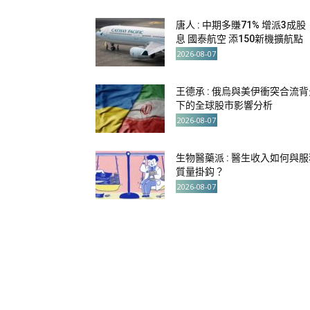
唐人 : 中期多賺71% 增派3成股
息 國泰航空 添150新機擴航點
2026-08-07
王德承 : 俄烏與美伊衝突合流背
下的全球股市影響分析
2026-08-07
生物醫藥派 : 醫生收入如何與服
質量掛鈎？
2026-08-07