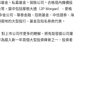
募基金丶私募基金丶保險公司丶合格境內機構投
等，當中包括摩根大通（JP Morgan）、麥格
UBS）、中金公司、華泰金融、招商基金、中信證券、海
港兩地的大型投行、基金及知名券商代表。
壞，對上市公司作更多的瞭解，將有助發掘公司業
作為踏入新一年首個大型投資峰會之一，投資者