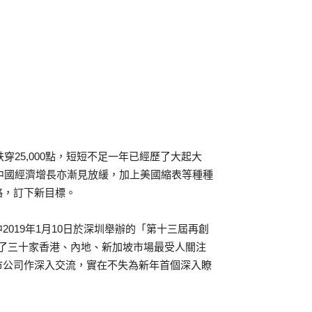
月跌穿25,000點，短短不足一年已經歷了大起大
，中國經濟增長亦漸見放緩，加上美國縮表等種種
略，訂下新目標。
019年1月10日於深圳舉辦的「第十三屆再創
請了三十家香港、內地、新加坡市場最受人關注
市公司作深入交流，實在不失為新年首個深入瞭