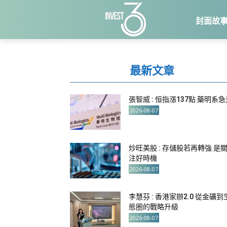
封面故
最新文章
張智威 : 恒指漲137點 藥明系
2026-08-07
炒旺美股 : 存儲股若再轉強 是
注好時機
2026-08-07
李慧芬 : 香港家辦2.0 從金礦到
態圈的戰略升級
2026-08-07