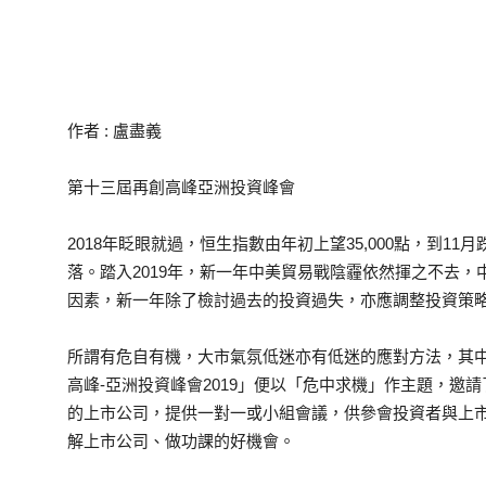
作者 : 盧盡義
第十三屆再創高峰亞洲投資峰會
2018年眨眼就過，恒生指數由年初上望35,000點，到11
落。踏入2019年，新一年中美貿易戰陰霾依然揮之不去
因素，新一年除了檢討過去的投資過失，亦應調整投資策
所謂有危自有機，大市氣氛低迷亦有低迷的應對方法，其中2
高峰-亞洲投資峰會2019」便以「危中求機」作主題，邀
的上市公司，提供一對一或小組會議，供參會投資者與上
解上市公司、做功課的好機會。