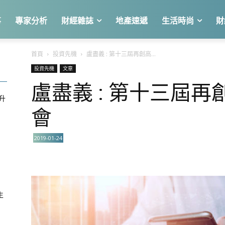
事
專家分析
財經雜誌
地產速遞
生活時尚
財
首頁
投資先機
盧盡義 : 第十三屆再創高...
投資先機
文章
盧盡義 : 第十三屆
急升
會
2019-01-24
關
生