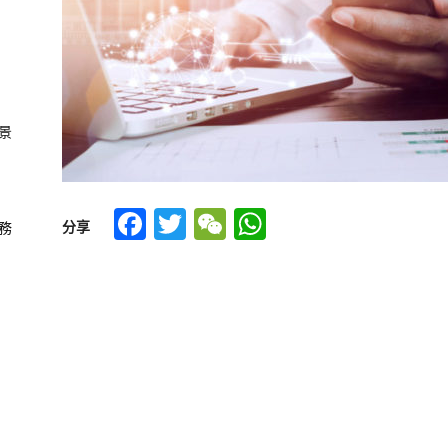
景
Facebook
Twitter
WeChat
WhatsApp
分享
務