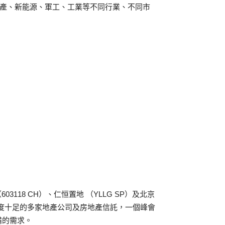
、地產、新能源、軍工、工業等不同行業、不同市
118 CH）、仁恒置地 （YLLG SP）及北京
關注度十足的多家地產公司及房地產信託，一個峰會
備的需求。