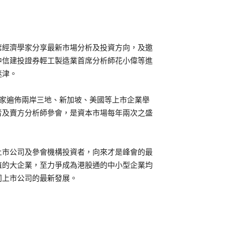
席經濟學家分享最新市場分析及投資方向，及邀
中信建投證券輕工製造業首席分析師花小偉等進
迷津。
0家遍佈兩岸三地、新加坡、美國等上市企業舉
投資者及賣方分析師參會，是資本市場每年兩次之盛
上市公司及參會機構投資者，向來才是峰會的最
值的大企業，至力爭成為港股通的中小型企業均
同上市公司的最新發展。