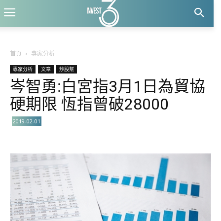
首頁
專家分析
專家分析
文章
炒股幫
岑智勇:白宮指3月1日為貿協
硬期限 恆指曾破28000
2019-02-01