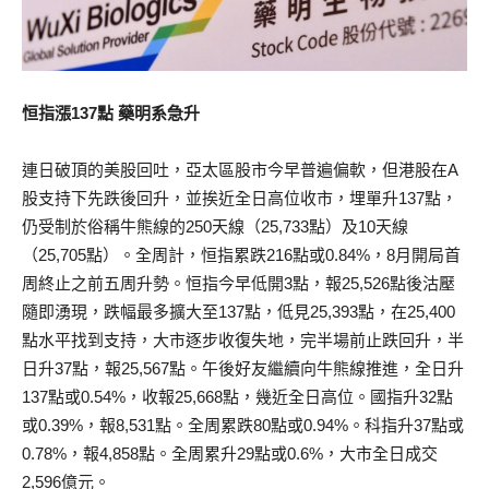
恒指漲137點 藥明系急升
連日破頂的美股回吐，亞太區股市今早普遍偏軟，但港股在A
股支持下先跌後回升，並挨近全日高位收市，埋單升137點，
仍受制於俗稱牛熊線的250天線（25,733點）及10天線
（25,705點）。全周計，恒指累跌216點或0.84%，8月開局首
周終止之前五周升勢。恒指今早低開3點，報25,526點後沽壓
隨即湧現，跌幅最多擴大至137點，低見25,393點，在25,400
點水平找到支持，大市逐步收復失地，完半場前止跌回升，半
日升37點，報25,567點。午後好友繼續向牛熊線推進，全日升
137點或0.54%，收報25,668點，幾近全日高位。國指升32點
或0.39%，報8,531點。全周累跌80點或0.94%。科指升37點或
0.78%，報4,858點。全周累升29點或0.6%，大市全日成交
2,596億元。