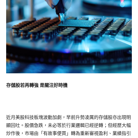
存儲股若再轉強 是關注好時機
近月美股科技板塊波動加劇，早前升勢凌厲的存儲股亦出現明
顯回吐。股價急跌，未必等於行業邏輯已經逆轉；但經歷大幅
炒作後，市場由「有故事便買」轉為重新審視盈利、業績指引