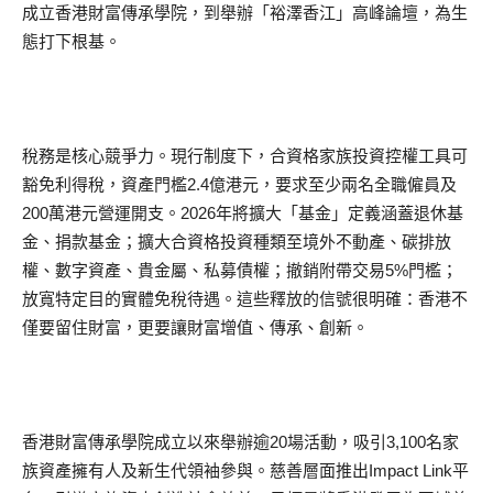
成立香港財富傳承學院，到舉辦「裕澤香江」高峰論壇，為生
態打下根基。
稅務是核心競爭力。現行制度下，合資格家族投資控權工具可
豁免利得稅，資產門檻2.4億港元，要求至少兩名全職僱員及
200萬港元營運開支。2026年將擴大「基金」定義涵蓋退休基
金、捐款基金；擴大合資格投資種類至境外不動產、碳排放
權、數字資產、貴金屬、私募債權；撤銷附帶交易5%門檻；
放寬特定目的實體免稅待遇。這些釋放的信號很明確：香港不
僅要留住財富，更要讓財富增值、傳承、創新。
香港財富傳承學院成立以來舉辦逾20場活動，吸引3,100名家
族資產擁有人及新生代領袖參與。慈善層面推出Impact Link平