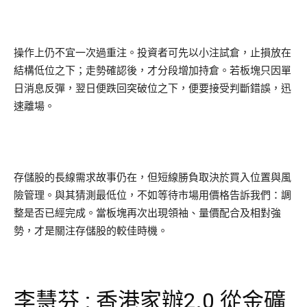
操作上仍不宜一次過重注。投資者可先以小注試倉，止損放在
結構低位之下；走勢確認後，才分段增加持倉。若板塊只因單
日消息反彈，翌日便跌回突破位之下，便要接受判斷錯誤，迅
速離場。
存儲股的長線需求故事仍在，但短線勝負取決於買入位置與風
險管理。與其猜測最低位，不如等待市場用價格告訴我們：調
整是否已經完成。當板塊再次出現領袖、量價配合及相對強
勢，才是關注存儲股的較佳時機。
李慧芬 : 香港家辦2.0 從金礦