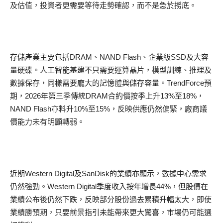
及估值，投資者更需要等待走勢確認，而不是急於撈底。
存儲產業主要包括DRAM、NAND Flash、企業級SSD及大容
量硬碟。人工智能基建不只需要運算晶片，模型訓練、推理及
數據保存，同樣需要龐大的記憶體與儲存容量。TrendForce預
期，2026年第三季傳統DRAM合約價按季上升13%至18%，
NAND Flash亦料升10%至15%，反映供應仍然偏緊，廠商議
價能力未有明顯轉弱。
近期Western Digital及SanDisk的業績亦顯示，數據中心需求
仍然強勁。Western Digital季度收入按年增長44%，但股價在
業績公布後仍然下跌，反映部分股份過去累積升幅太大，即使
業績勝預期，只要前景指引未能帶來更大驚喜，市場仍可能選