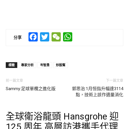
Facebook
Twitter
WeChat
WhatsApp
分享
標籤
專家分析
岑智勇
炒股幫
前一篇文章
下一篇文章
Sammy:足球單欖之進化版
郭思治:1月恒指升幅達3114
點，技術上該作適量消化
全球衛浴龍頭 Hansgrohe 迎
125 周年 高層訪港攜手代理