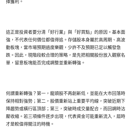
擇獲利。
這正是投資者要分清「好行業」與「好買點」的原因。基本面
強，不代表任何價位都值得追。存儲股本身屬於高周期、高波
動板塊，當市場預期過度樂觀，少許不及預期已足以觸發急
跌。因此，現階段較合理的策略，是先把相關股份放入觀察名
單，留意板塊能否完成調整並重新轉強。
何謂重新轉強？第一，龍頭股不再創新低，並能在大市回落時
保持相對強勢；第二，股價重新站上重要平均線，突破近期下
降趨勢或橫行區頂部；第三，突破時成交量配合，而回調時沽
壓收縮。若三項條件逐步出現，代表資金可能重新流入，屆時
才是較值得關注的時機。