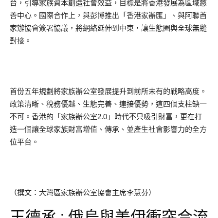
台，引導家族資本創造社會效益，目標是將香港發展為區域慈
善中心。國際合作上，與彭博推出「香港家辦匯」、與阿聯酋
家辦協會簽署協議，將網絡延伸到中東，讓生態圈與全球無縫
對接。
首份五年規劃將家族辦公室發展提升到前所未有的戰略高度。
政策清晰、稅務優越、生態完善、連接優勢，這四個支柱缺一
不可。香港的「家族辦公室2.0」時代不只吸引財富，更在打
造一個讓全球家族財富增值、傳承、並產生社會影響力的全方
位平台。
（撰文：大灣區家族辦公室協會主席李慧芬）
王德承 : 俄烏與美伊衝突合流