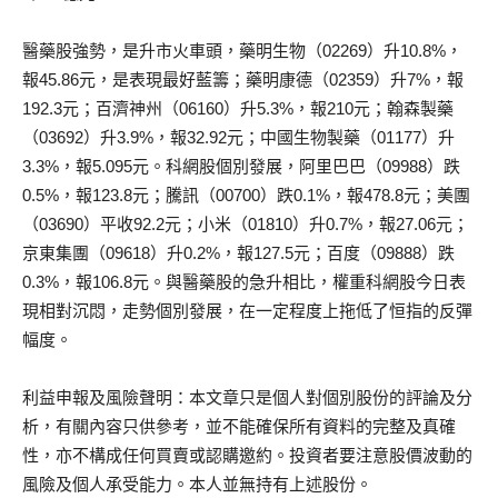
醫藥股強勢，是升市火車頭，藥明生物（02269）升10.8%，
報45.86元，是表現最好藍籌；藥明康德（02359）升7%，報
192.3元；百濟神州（06160）升5.3%，報210元；翰森製藥
（03692）升3.9%，報32.92元；中國生物製藥（01177）升
3.3%，報5.095元。科網股個別發展，阿里巴巴（09988）跌
0.5%，報123.8元；騰訊（00700）跌0.1%，報478.8元；美團
（03690）平收92.2元；小米（01810）升0.7%，報27.06元；
京東集團（09618）升0.2%，報127.5元；百度（09888）跌
0.3%，報106.8元。與醫藥股的急升相比，權重科網股今日表
現相對沉悶，走勢個別發展，在一定程度上拖低了恒指的反彈
幅度。
利益申報及風險聲明：本文章只是個人對個別股份的評論及分
析，有關內容只供參考，並不能確保所有資料的完整及真確
性，亦不構成任何買賣或認購邀約。投資者要注意股價波動的
風險及個人承受能力。本人並無持有上述股份。