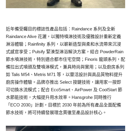
近年備受矚目的標誌性產品包括：Raindance 系列及全新
Raindance Alive 花灑，以獨特噴淋技術及優雅設計重新定義
淋浴體驗；Rainfinity 系列，以嶄新造型與柔和水流帶來沉浸
式感官享受；Pulsify 緊湊型淋浴解決方案，結合 PowderRain
節水噴淋技術，特別適合都市住宅空間；Finoris 龍頭系列，配
備拉出式噴頭及雙噴淋模式，兼具時尚與實用；以及廚房系列
如 Talis M54、Metris M71 等，以靈活設計與高品質物料提升
廚房操作體驗。品牌亦推出 Select 按鍵技術，讓用家一按即
可切換水流模式；配合 EcoSmart、AirPower 及 CoolStart 節
水節能技術，大幅提升用水效率。Hansgrohe 同時推行
「ECO 2030」計劃，目標於 2030 年前為所有產品全面配備
節水技術，將可持續發展理念貫徹至產品設計核心。