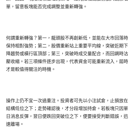
單，留意板塊能否完成調整並重新轉強。
何謂重新轉強？第一，龍頭股不再創新低，並能在大市回落時
保持相對強勢；第二，股價重新站上重要平均線，突破近期下
降趨勢或橫行區頂部；第三，突破時成交量配合，而回調時沽
壓收縮。若三項條件逐步出現，代表資金可能重新流入，屆時
才是較值得關注的時機。
操作上仍不宜一次過重注。投資者可先以小注試倉，止損放在
結構低位之下；走勢確認後，才分段增加持倉。若板塊只因單
日消息反彈，翌日便跌回突破位之下，便要接受判斷錯誤，迅
速離場。