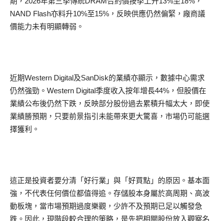
期，2026年第三季傳統DRAM合約價按季上升13%至18%，
NAND Flash亦料升10%至15%，反映供應仍然偏緊，廠商議
價能力未有明顯轉弱。
近期Western Digital及SanDisk的業績亦顯示，數據中心需求
仍然強勁。Western Digital季度收入按年增長44%，但股價在
業績公布後仍然下跌，反映部分股份過去累積升幅太大，即使
業績勝預期，只要前景指引未能帶來更大驚喜，市場仍可能選
擇獲利。
這正是投資者要分清「好行業」與「好買點」的原因。基本面
強，不代表任何價位都值得追。存儲股本身屬於高周期、高波
動板塊，當市場預期過度樂觀，少許不及預期已足以觸發急
跌。因此，現階段較合理的策略，是先把相關股份放入觀察名