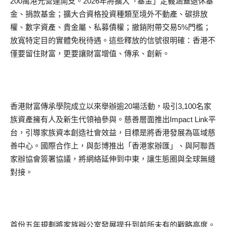
200萬港元營運開支。2026年將擴大「基金」定義涵蓋退休基
金、捐款基金；擴大合資格投資種類至境外不動產、碳排放
權、數字資產、貴金屬、私募債權；撤銷附帶交易5%門檻；
放寬特定目的實體免稅待遇。這些釋放的信號很明確：香港不
僅要留住財富，更要讓財富增值、傳承、創新。
香港財富傳承學院成立以來舉辦逾20場活動，吸引3,100名家
族資產擁有人及新生代領袖參與。慈善層面推出Impact Link平
台，引導家族資本創造社會效益，目標是將香港發展為區域慈
善中心。國際合作上，與彭博推出「香港家辦匯」、與阿聯酋
家辦協會簽署協議，將網絡延伸到中東，讓生態圈與全球無縫
對接。
首份五年規劃將家族辦公室發展提升到前所未有的戰略高度。