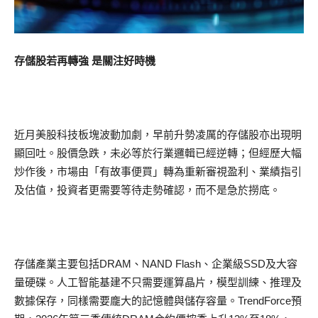
存儲股若再轉強 是關注好時機
近月美股科技板塊波動加劇，早前升勢凌厲的存儲股亦出現明
顯回吐。股價急跌，未必等於行業邏輯已經逆轉；但經歷大幅
炒作後，市場由「有故事便買」轉為重新審視盈利、業績指引
及估值，投資者更需要等待走勢確認，而不是急於撈底。
存儲產業主要包括DRAM、NAND Flash、企業級SSD及大容
量硬碟。人工智能基建不只需要運算晶片，模型訓練、推理及
數據保存，同樣需要龐大的記憶體與儲存容量。TrendForce預