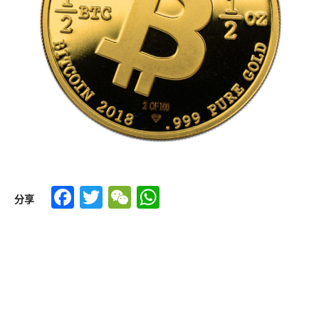
Facebook
Twitter
WeChat
WhatsApp
分享