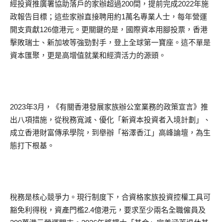
經投資推廣署協助落戶的家辦超過200間，提前完成2022年施
政報告目標；這些家辦直接聘用約1萬名專業人士，每年營運
開支貢獻126億港元。更關鍵的是，國際資本用腳投票，香港
擊敗瑞士、新加坡等強勁對手，登上全球第一寶座。這不單是
資本匯聚，更是高增值就業和經濟活力的源頭。
2023年3月，《有關香港發展家族辦公室業務的政策宣言》推
出八項措施，從稅務寬減、優化「新資本投資者入境計劃」、
成立香港財富傳承學院，到舉辦「裕澤香江」高峰論壇，為生
態打下根基。
稅務是核心競爭力。現行制度下，合資格家族投資控權工具可
豁免利得稅，資產門檻2.4億港元，要求至少兩名全職僱員及