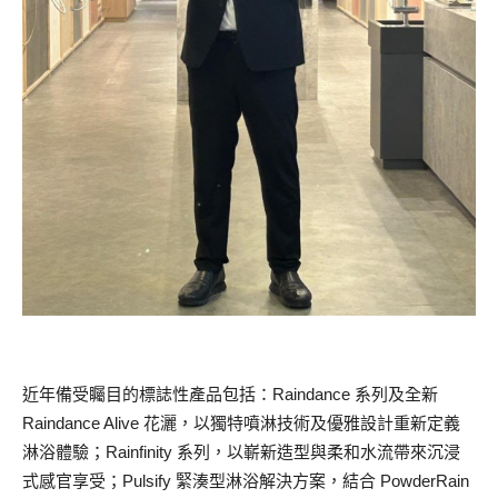
近年備受矚目的標誌性產品包括：Raindance 系列及全新
Raindance Alive 花灑，以獨特噴淋技術及優雅設計重新定義
淋浴體驗；Rainfinity 系列，以嶄新造型與柔和水流帶來沉浸
式感官享受；Pulsify 緊湊型淋浴解決方案，結合 PowderRain