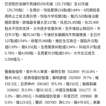
仍受制於俗稱牛熊線的250天線（25,733點）及10天線
（25,705點）。全周計，恒指累跌216點或0.84%，8月開局首
周終止之前五周升勢。恒指今早低開3點，報25,526點後沽壓
隨即湧現，跌幅最多擴大至137點，低見25,393點，在25,400
點水平找到支持，大市逐步收復失地，完半場前止跌回升，半
日升37點，報25,567點。午後好友繼續向牛熊線推進，全日升
137點或0.54%，收報25,668點，幾近全日高位。國指升32點
或0.39%，報8,531點。全周累跌80點或0.94%。科指升37點或
0.78%，報4,858點。全周累升29點或0.6%，大市全日成交
2,596億元。
醫藥股強勢，是升市火車頭，藥明生物（02269）升10.8%，
報45.86元，是表現最好藍籌；藥明康德（02359）升7%，報
192.3元；百濟神州（06160）升5.3%，報210元；翰森製藥
（03692）升3.9%，報32.92元；中國生物製藥（01177）升
3.3%，報5.095元。科網股個別發展，阿里巴巴（09988）跌
0.5%，報123.8元；騰訊（00700）跌0.1%，報478.8元；美團