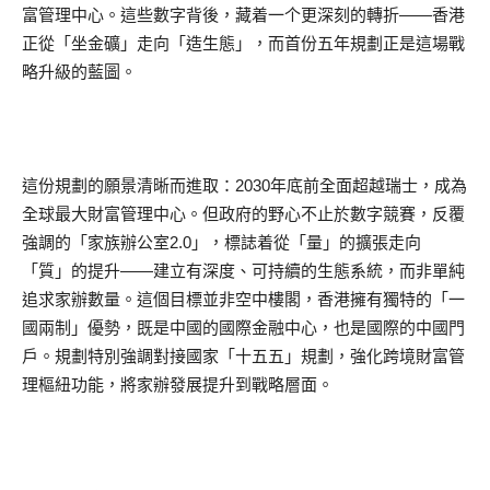
富管理中心。這些數字背後，藏着一个更深刻的轉折——香港
正從「坐金礦」走向「造生態」，而首份五年規劃正是這場戰
略升級的藍圖。
這份規劃的願景清晰而進取：2030年底前全面超越瑞士，成為
全球最大財富管理中心。但政府的野心不止於數字競賽，反覆
強調的「家族辦公室2.0」，標誌着從「量」的擴張走向
「質」的提升——建立有深度、可持續的生態系統，而非單純
追求家辦數量。這個目標並非空中樓閣，香港擁有獨特的「一
國兩制」優勢，既是中國的國際金融中心，也是國際的中國門
戶。規劃特別強調對接國家「十五五」規劃，強化跨境財富管
理樞紐功能，將家辦發展提升到戰略層面。