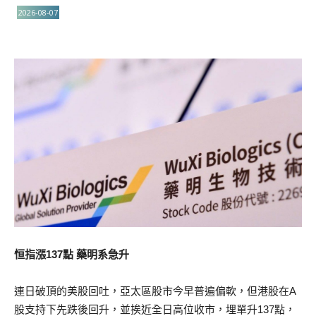
2026-08-07
恒指漲137點 藥明系急升
連日破頂的美股回吐，亞太區股市今早普遍偏軟，但港股在A
股支持下先跌後回升，並挨近全日高位收市，埋單升137點，