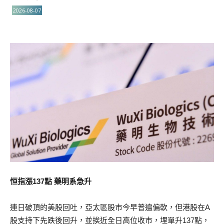
2026-08-07
恒指漲137點 藥明系急升
連日破頂的美股回吐，亞太區股市今早普遍偏軟，但港股在A
股支持下先跌後回升，並挨近全日高位收市，埋單升137點，