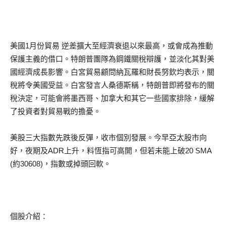
美國1月份貿易 逆差擴大至經濟衰退以來最高，或會成為推動
保護主義的借口。特朗普團隊為鋼鐵關稅辯護，並淡化其對美
國經濟成長影響。白宮貿易顧問納瓦羅和財長努欽均表示，關
稅將令美國受益。白宮發言人桑德斯稱，特朗普即將發布的關
稅決定，可能會將墨西哥、加拿大和其它一些國家排除，緩解
了投資者對貿易戰的擔憂。
美股三大指數先跌後反彈，收市個別發展。今早亞太股市向
好，夜期及ADR上升，料恆指可高開，但若未能上破20 SMA
(約30608)，指數或掉頭回軟。
個股介紹：