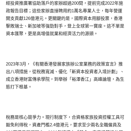
經投資推廣署協助落戶的家辦超過200間，提前完成2022年施
政報告目標；這些家辦直接聘用約1萬名專業人士，每年營運
開支貢獻126億港元。更關鍵的是，國際資本用腳投票，香港
擊敗瑞士、新加坡等強勁對手，登上全球第一寶座。這不單是
資本匯聚，更是高增值就業和經濟活力的源頭。
2023年3月，《有關香港發展家族辦公室業務的政策宣言》推
出八項措施，從稅務寬減、優化「新資本投資者入境計劃」、
成立香港財富傳承學院，到舉辦「裕澤香江」高峰論壇，為生
態打下根基。
稅務是核心競爭力。現行制度下，合資格家族投資控權工具可
豁免利得稅，資產門檻2.4億港元，要求至少兩名全職僱員及