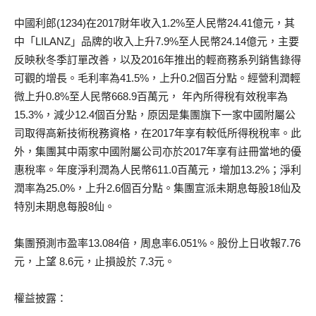
中國利郎(1234)在2017財年收入1.2%至人民幣24.41億元，其
中「LILANZ」品牌的收入上升7.9%至人民幣24.14億元，主要
反映秋冬季訂單改善，以及2016年推出的輕商務系列銷售錄得
可觀的增長。毛利率為41.5%，上升0.2個百分點。經營利潤輕
微上升0.8%至人民幣668.9百萬元， 年內所得稅有效稅率為
15.3%，減少12.4個百分點，原因是集團旗下一家中國附屬公
司取得高新技術稅務資格，在2017年享有較低所得稅稅率。此
外，集團其中兩家中國附屬公司亦於2017年享有註冊當地的優
惠稅率。年度淨利潤為人民幣611.0百萬元，增加13.2%；淨利
潤率為25.0%，上升2.6個百分點。集團宣派未期息每股18仙及
特別未期息每股8仙。
集團預測市盈率13.084倍，周息率6.051%。股份上日收報7.76
元，上望 8.6元，止損設於 7.3元。
權益披露：