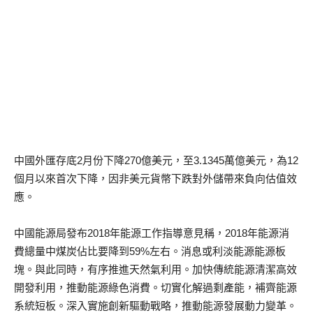
中國外匯存底2月份下降270億美元，至3.1345萬億美元，為12
個月以來首次下降，因非美元貨幣下跌對外儲帶來負向估值效
應。
中國能源局發布2018年能源工作指導意見稱，2018年能源消
費總量中煤炭佔比要降到59%左右。消息或利淡能源能源板
塊。與此同時，有序推進天然氣利用。加快傳統能源清潔高效
開發利用，推動能源綠色消費。切實化解過剩產能，補齊能源
系統短板。深入實施創新驅動戰略，推動能源發展動力變革。