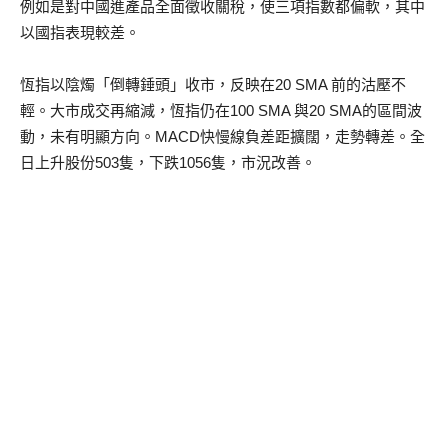
例如是對中國進產品全面徵收關稅，使三項指數都偏軟，其中
以國指表現較差。
恆指以陰燭「倒轉錘頭」收市，反映在20 SMA 前的沽壓不
輕。大市成交再縮減，恆指仍在100 SMA 與20 SMA的區間波
動，未有明顯方向。MACD快慢線負差距擴闊，走勢轉差。全
日上升股份503隻，下跌1056隻，市況改善。