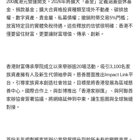
200萬港元營運開支。2026年將擴大「基金」定義涵蓋退休基
金、捐款基金；擴大合資格投資種類至境外不動產、碳排放
權、數字資產、貴金屬、私募債權；撤銷附帶交易5%門檻；
放寬特定目的實體免稅待遇。這些釋放的信號很明確：香港不
僅要留住財富，更要讓財富增值、傳承、創新。
香港財富傳承學院成立以來舉辦逾20場活動，吸引3,100名家
族資產擁有人及新生代領袖參與。慈善層面推出Impact Link平
台，引導家族資本創造社會效益，目標是將香港發展為區域慈
善中心。國際合作上，與彭博推出「香港家辦匯」、與阿聯酋
家辦協會簽署協議，將網絡延伸到中東，讓生態圈與全球無縫
對接。
首份五年規劃將家族辦公室發展提升到前所未有的戰略高度。