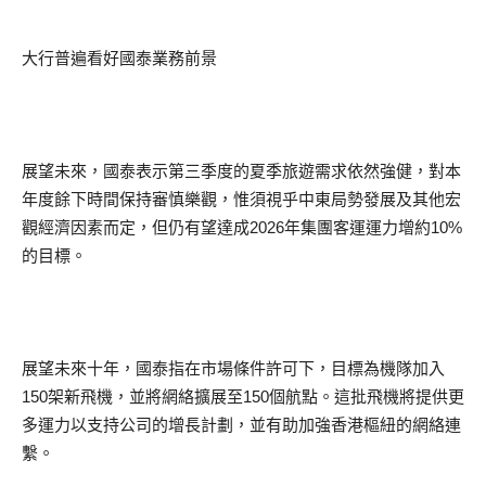
大行普遍看好國泰業務前景
展望未來，國泰表示第三季度的夏季旅遊需求依然強健，對本
年度餘下時間保持審慎樂觀，惟須視乎中東局勢發展及其他宏
觀經濟因素而定，但仍有望達成2026年集團客運運力增約10%
的目標。
展望未來十年，國泰指在市場條件許可下，目標為機隊加入
150架新飛機，並將網絡擴展至150個航點。這批飛機將提供更
多運力以支持公司的增長計劃，並有助加強香港樞紐的網絡連
繫。