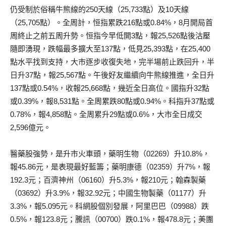
仍受制於俗稱牛熊線的250天線（25,733點）及10天線
（25,705點）。全周計，恒指累跌216點或0.84%，8月開局首
周終止之前五周升勢。恒指今早低開3點，報25,526點後沽壓
隨即湧現，跌幅最多擴大至137點，低見25,393點，在25,400
點水平找到支持，大市逐步收復失地，完半場前止跌回升，半
日升37點，報25,567點。午後好友繼續向牛熊線推進，全日升
137點或0.54%，收報25,668點，幾近全日高位。國指升32點
或0.39%，報8,531點。全周累跌80點或0.94%。科指升37點或
0.78%，報4,858點。全周累升29點或0.6%，大市全日成交
2,596億元。
醫藥股強勢，是升市火車頭，藥明生物（02269）升10.8%，
報45.86元，是表現最好藍籌；藥明康德（02359）升7%，報
192.3元；百濟神州（06160）升5.3%，報210元；翰森製藥
（03692）升3.9%，報32.92元；中國生物製藥（01177）升
3.3%，報5.095元。科網股個別發展，阿里巴巴（09988）跌
0.5%，報123.8元；騰訊（00700）跌0.1%，報478.8元；美團