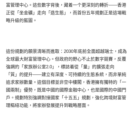
富管理中心。這些數字背後，藏着一个更深刻的轉折——香港
正從「坐金礦」走向「造生態」，而首份五年規劃正是這場戰
略升級的藍圖。
這份規劃的願景清晰而進取：2030年底前全面超越瑞士，成為
全球最大財富管理中心。但政府的野心不止於數字競賽，反覆
強調的「家族辦公室2.0」，標誌着從「量」的擴張走向
「質」的提升——建立有深度、可持續的生態系統，而非單純
追求家辦數量。這個目標並非空中樓閣，香港擁有獨特的「一
國兩制」優勢，既是中國的國際金融中心，也是國際的中國門
戶。規劃特別強調對接國家「十五五」規劃，強化跨境財富管
理樞紐功能，將家辦發展提升到戰略層面。