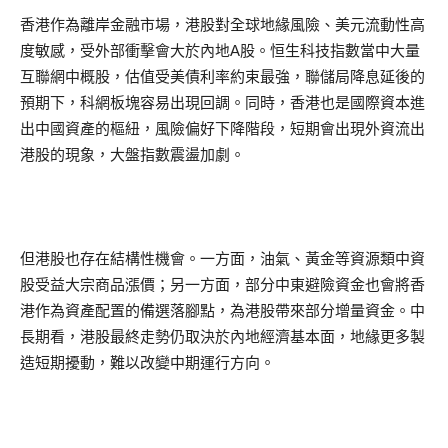
香港作為離岸金融市場，港股對全球地緣風險、美元流動性高
度敏感，受外部衝擊會大於內地A股。恒生科技指數當中大量
互聯網中概股，估值受美債利率約束最強，聯儲局降息延後的
預期下，科網板塊容易出現回調。同時，香港也是國際資本進
出中國資產的樞紐，風險偏好下降階段，短期會出現外資流出
港股的現象，大盤指數震盪加劇。
但港股也存在結構性機會。一方面，油氣、黃金等資源類中資
股受益大宗商品漲價；另一方面，部分中東避險資金也會將香
港作為資產配置的備選落腳點，為港股帶來部分增量資金。中
長期看，港股最終走勢仍取決於內地經濟基本面，地緣更多製
造短期擾動，難以改變中期運行方向。