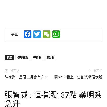
Facebook
Twitter
WeChat
WhatsApp
分享
標籤
倒轉錘頭
岑智勇
貿易戰
前一篇文章
下一篇文章
陳定幫：農曆二月會有升市
聶Sir： 看上一隻創業板潛伏股
張智威 : 恒指漲137點 藥明系
急升