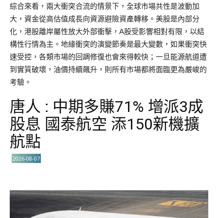
綜合來看，兩大衝突合流的情景下，全球市場共性是波動加
大，資金從高估值成長向資源避險資產轉移。美股是內部分
化，港股離岸屬性放大外部衝擊，A股受影響相對有限，以結
構性行情為主。地緣衝突的演變節奏是最大變數，如果衝突快
速受控，各類市場的回調修復也會來得較快；一旦能源航道遭
到實質破壞，油價持續飆升，則所有市場都將面臨更為嚴峻的
考驗。
唐人 : 中期多賺71% 增派3成
股息 國泰航空 添150新機擴
航點
2026-08-07