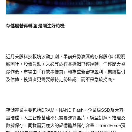
存儲股若再轉強 是關注好時機
近月美股科技板塊波動加劇，早前升勢凌厲的存儲股亦出現明
顯回吐。股價急跌，未必等於行業邏輯已經逆轉；但經歷大幅
炒作後，市場由「有故事便買」轉為重新審視盈利、業績指引
及估值，投資者更需要等待走勢確認，而不是急於撈底。
存儲產業主要包括DRAM、NAND Flash、企業級SSD及大容
量硬碟。人工智能基建不只需要運算晶片，模型訓練、推理及
數據保存，同樣需要龐大的記憶體與儲存容量。TrendForce預