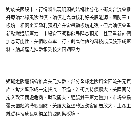
對於美國股市，行情將出現明顯的結構性分化。衝突合流會推
升原油地緣風險溢價，油價走高直接利好美股能源、國防軍工
板塊，相關企業盈利預期抬升會帶動板塊走強。但高油價會重
新點燃通脹壓力，市場會下調聯儲局降息預期，甚至重新計價
加息可能性，美債收益率上行，對高估值的科技成長股形成壓
制，納斯達克指數承受較大回調壓力。
短期避險邏輯會推高美元指數，部分全球避險資金回流美元資
產，對大盤形成一定托底。不過，若衝突持續擴大，美國同時
捲入歐亞兩處危機，財政開支、通脹雙重壓力疊加，市場會擔
憂美國經濟滯脹風險，美股大盤整體波動會顯著放大，上漲主
線從科技成長切換至資源防禦板塊。