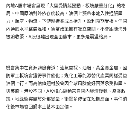
內地A股市場會呈現「大盤受情緒擾動，板塊嚴重分化」的格
局。中國原油對外依存度較高，油價上漲帶來輸入性通脹壓
力，航空、物流、下游製造業成本抬升，盈利預期受損。但國
內通脹水平整體溫和，貨幣政策擁有獨立空間，不會跟隨海外
被迫收緊，A股很難出現全面熊市，更多是震盪格局。
機會集中在資源避險賽道：油氣開採、油服、黃金貴金屬、國
防軍工板塊會獲得事件催化；煤化工等能源替代產業同樣受益
油價上行。而高估值題材股會因全球風險偏好回落承受拋壓。
與美股、港股不同，A股核心驅動來自國內經濟復甦、產業政
策，地緣衝突屬於外部變量，衝擊多停留在短期層面，事件消
化後市場會回歸本土基本面定價。