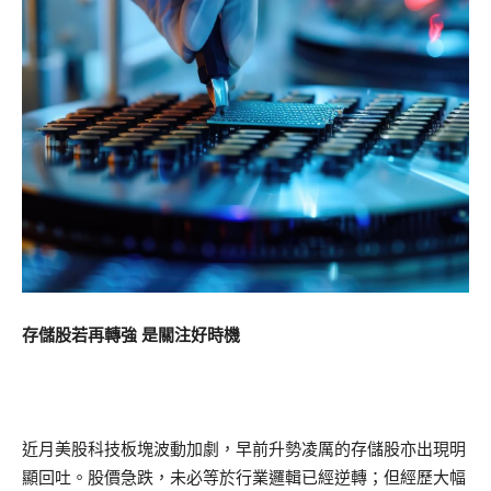
存儲股若再轉強 是關注好時機
近月美股科技板塊波動加劇，早前升勢凌厲的存儲股亦出現明
顯回吐。股價急跌，未必等於行業邏輯已經逆轉；但經歷大幅