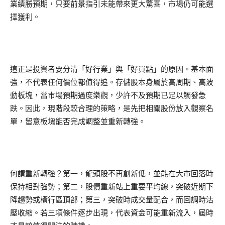
業績勝預期，只要前景指引未能帶來更大驚喜，市場仍可能選
擇獲利。
這正是投資者要分清「好行業」與「好買點」的原因。基本面
強，不代表任何價位都值得追。存儲股本身屬於高周期、高波
動板塊，當市場預期過度樂觀，少許不及預期已足以觸發急
跌。因此，現階段較合理的策略，是先把相關股份放入觀察名
單，留意板塊能否完成調整並重新轉強。
何謂重新轉強？第一，龍頭股不再創新低，並能在大市回落時
保持相對強勢；第二，股價重新站上重要平均線，突破近期下
降趨勢或橫行區頂部；第三，突破時成交量配合，而回調時沽
壓收縮。若三項條件逐步出現，代表資金可能重新流入，屆時