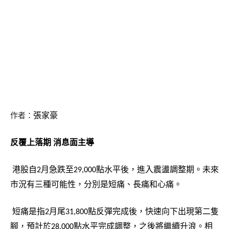
作者：
張家豪
反覆上落期
消息面主導
港股自
月急跌至
點水平後，進入震盪調整期。未來
2
29,000
市況有三種可能性，分別是短痛、長痛和心痛。
短痛是指
月尾
點反彈完成後，快速向下出現第二隻
2
31,800
腳，預計於
點水平完成調整，之後將繼續升浪。相
28,000