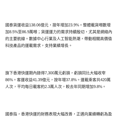
國泰貨運收益138.06億元，按年增加23.9%。整體載貨噸數增
加8.5%至86.9萬噸；貨運運力的需求持續殷切，尤其是網絡內
的主要航線。數據中心行業及人工智能熱潮，帶動相關高價值
科技產品的運載需求，支持業績增長。
旗下香港快運期內錄得7,300萬元虧損，虧損同比大幅收窄
86%。客運收益41.39億元，按年增37.8%。運載乘客共420萬
人次，平均每日載客約2.3萬人次，較去年同期增加9.8%。
國泰指，香港快運的財務表現大幅改善，正邁向業績轉虧為盈