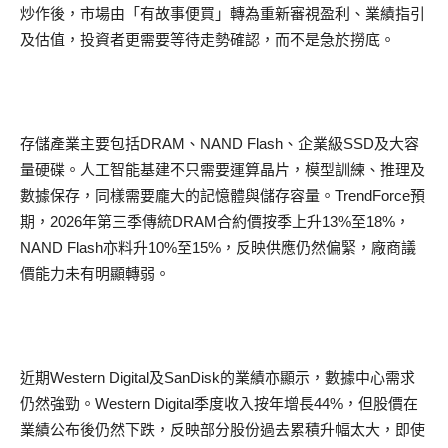
炒作後，市場由「有故事便買」轉為重新審視盈利、業績指引
及估值，投資者更需要等待走勢確認，而不是急於撈底。
存儲產業主要包括DRAM、NAND Flash、企業級SSD及大容
量硬碟。人工智能基建不只需要運算晶片，模型訓練、推理及
數據保存，同樣需要龐大的記憶體與儲存容量。TrendForce預
期，2026年第三季傳統DRAM合約價按季上升13%至18%，
NAND Flash亦料升10%至15%，反映供應仍然偏緊，廠商議
價能力未有明顯轉弱。
近期Western Digital及SanDisk的業績亦顯示，數據中心需求
仍然強勁。Western Digital季度收入按年增長44%，但股價在
業績公布後仍然下跌，反映部分股份過去累積升幅太大，即使