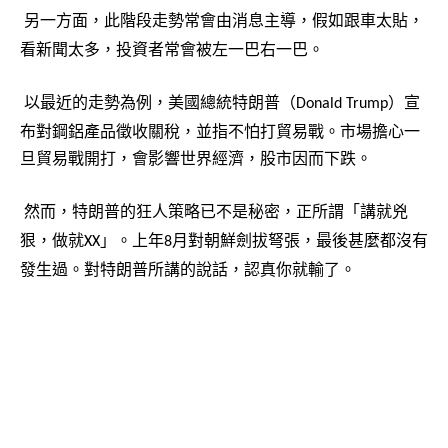
另一方面，此階段走勢常會由消息主導，假如跟車太貼，
看新聞太多，投資者常會被左一巴右一巴。
以最近的走勢為例，美國總統特朗普（
）宣
Donald Trump
布對鋼鋁產品徵收關稅，並指不怕打貿易戰。市場擔心一
旦貿易戰開打，會影響世界經濟，股市因而下跌。
然而，特朗普的狂人策略已不是秘密，正所謂「講就兇
狠，做就
」。上年
月對朝鮮劍拔弩張，最後甚麼都沒有
XX
8
發生過。對特朗普所講的說話，認真你就輸了。