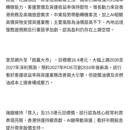
轉嫁能力，客運票價及貨運收益率保持韌性。增長動力來自香
港商務及高端旅遊需求，中東局勢帶動轉機客流，加上AI相關
高價貨物支撐貨運業務；主要風險為油價居高不下、內地出境
復甦遜預期及行業競爭加劇，認為盈利仍存在上調空間。
里昂調升至「跑贏大市」，目標價16.4港元，大幅上調2026至
2027年淨利預測，預料2027年ROE可創2010年後新高。該行
看好客運收益率與貨運業務改善兩大引擎，但提醒油價及非燃
油成本上揚會構成壓力。
瑞銀維持「買入」及15.5港元目標價，該行認為核心經常利潤
表現亮眼，香港快運持續貢獻、AI鏈帶動貨運；看好中期股息
提升帶來股價支持。