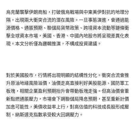
烏克蘭襲擊伊朗商船，打破俄烏戰場與中東美伊對抗的地理分
隔，出現兩大衝突合流的潛在風險。一旦事態演進，會通過能
源價格、通脹預期、聯儲局貨幣政策、跨境資本流動等鏈條衝
擊全球資本市場，美國、香港、中國內地股市將呈現差異化表
現。本文分析僅為邏輯推演，不構成投資建議。
對於美國股市，行情將出現明顯的結構性分化。衝突合流會推
升原油地緣風險溢價，油價走高直接利好美股能源、國防軍工
板塊，相關企業盈利預期抬升會帶動板塊走強。但高油價會重
新點燃通脹壓力，市場會下調聯儲局降息預期，甚至重新計價
加息可能性，美債收益率上行，對高估值的科技成長股形成壓
制，納斯達克指數承受較大回調壓力。