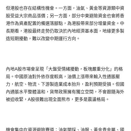
但港股也存在結構性機會。一方面，油氣、黃金等資源類中資
股受益大宗商品漲價；另一方面，部分中東避險資金也會將香
港作為資產配置的備選落腳點，為港股帶來部分增量資金。中
長期看，港股最終走勢仍取決於內地經濟基本面，地緣更多製
造短期擾動，難以改變中期運行方向。
內地A股市場會呈現「大盤受情緒擾動，板塊嚴重分化」的格
局。中國原油對外依存度較高，油價上漲帶來輸入性通脹壓
力，航空、物流、下游製造業成本抬升，盈利預期受損。但國
內通脹水平整體溫和，貨幣政策擁有獨立空間，不會跟隨海外
被迫收緊，A股很難出現全面熊市，更多是震盪格局。
機會集中在資源避險賽道：油氣開採、油服、黃金貴金屬、國