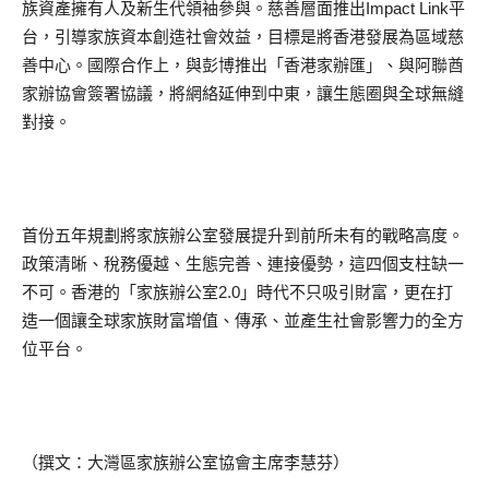
族資產擁有人及新生代領袖參與。慈善層面推出Impact Link平
台，引導家族資本創造社會效益，目標是將香港發展為區域慈
善中心。國際合作上，與彭博推出「香港家辦匯」、與阿聯酋
家辦協會簽署協議，將網絡延伸到中東，讓生態圈與全球無縫
對接。
首份五年規劃將家族辦公室發展提升到前所未有的戰略高度。
政策清晰、稅務優越、生態完善、連接優勢，這四個支柱缺一
不可。香港的「家族辦公室2.0」時代不只吸引財富，更在打
造一個讓全球家族財富增值、傳承、並產生社會影響力的全方
位平台。
（撰文：大灣區家族辦公室協會主席李慧芬）