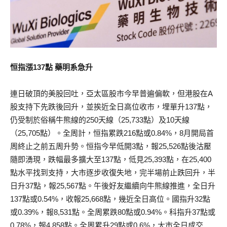
恒指漲137點 藥明系急升
連日破頂的美股回吐，亞太區股市今早普遍偏軟，但港股在A
股支持下先跌後回升，並挨近全日高位收市，埋單升137點，
仍受制於俗稱牛熊線的250天線（25,733點）及10天線
（25,705點）。全周計，恒指累跌216點或0.84%，8月開局首
周終止之前五周升勢。恒指今早低開3點，報25,526點後沽壓
隨即湧現，跌幅最多擴大至137點，低見25,393點，在25,400
點水平找到支持，大市逐步收復失地，完半場前止跌回升，半
日升37點，報25,567點。午後好友繼續向牛熊線推進，全日升
137點或0.54%，收報25,668點，幾近全日高位。國指升32點
或0.39%，報8,531點。全周累跌80點或0.94%。科指升37點或
0.78%，報4,858點。全周累升29點或0.6%，大市全日成交