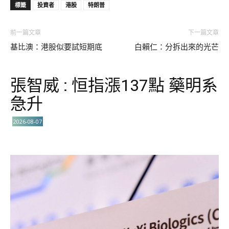
標籤
投資者
港股
特朗普
前一篇文章
下一篇文章
基比澳：港股似要試短期底
白賴仁：分拆出來的光芒
張智威 : 恒指漲137點 藥明系
急升
2026-08-07