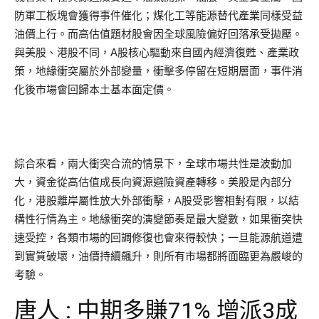
防軍工板塊會獲得事件催化；煤化工等能源替代產業同樣受益
油價上行。而高估值題材股會因全球風險偏好回落承受拋壓。
與美股、港股不同，A股核心驅動來自國內經濟復甦、產業政
策，地緣衝突屬於外部變量，衝擊多停留在短期層面，事件消
化後市場會回歸本土基本面定價。
綜合來看，兩大衝突合流的情景下，全球市場共性是波動加
大，資金從高估值成長向資源避險資產轉移。美股是內部分
化，港股離岸屬性放大外部衝擊，A股受影響相對有限，以結
構性行情為主。地緣衝突的演變節奏是最大變數，如果衝突快
速受控，各類市場的回調修復也會來得較快；一旦能源航道遭
到實質破壞，油價持續飆升，則所有市場都將面臨更為嚴峻的
考驗。
唐人 : 中期多賺71% 增派3成