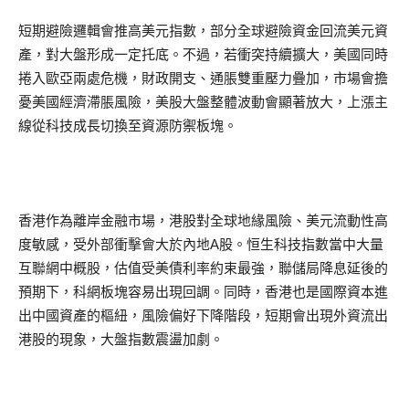
短期避險邏輯會推高美元指數，部分全球避險資金回流美元資
產，對大盤形成一定托底。不過，若衝突持續擴大，美國同時
捲入歐亞兩處危機，財政開支、通脹雙重壓力疊加，市場會擔
憂美國經濟滯脹風險，美股大盤整體波動會顯著放大，上漲主
線從科技成長切換至資源防禦板塊。
香港作為離岸金融市場，港股對全球地緣風險、美元流動性高
度敏感，受外部衝擊會大於內地A股。恒生科技指數當中大量
互聯網中概股，估值受美債利率約束最強，聯儲局降息延後的
預期下，科網板塊容易出現回調。同時，香港也是國際資本進
出中國資產的樞紐，風險偏好下降階段，短期會出現外資流出
港股的現象，大盤指數震盪加劇。