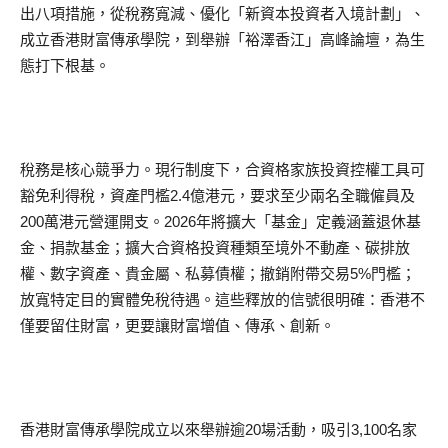
出八項措施，從稅務寬減、優化「新資本投資者入境計劃」、
成立香港財富傳承學院，到舉辦「裕澤香江」高峰論壇，為生
態打下根基。
稅務是核心競爭力。現行制度下，合資格家族投資控權工具可
豁免利得稅，資產門檻2.4億港元，要求至少兩名全職僱員及
200萬港元營運開支。2026年將擴大「基金」定義涵蓋退休基
金、捐款基金；擴大合資格投資種類至境外不動產、碳排放
權、數字資產、貴金屬、私募債權；撤銷附帶交易5%門檻；
放寬特定目的實體免稅待遇。這些釋放的信號很明確：香港不
僅要留住財富，更要讓財富增值、傳承、創新。
香港財富傳承學院成立以來舉辦逾20場活動，吸引3,100名家