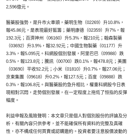
2,596億元。
醫藥股強勢，是升市火車頭，藥明生物（02269）升10.8%，
報45.86元，是表現最好藍籌；藥明康德（02359）升7%，報
192.3元；百濟神州（06160）升5.3%，報210元；翰森製藥
（03692）升3.9%，報32.92元；中國生物製藥（01177）升
3.3%，報5.095元。科網股個別發展，阿里巴巴（09988）跌
0.5%，報123.8元；騰訊（00700）跌0.1%，報478.8元；美團
（03690）平收92.2元；小米（01810）升0.7%，報27.06元；
京東集團（09618）升0.2%，報127.5元；百度（09888）跌
0.3%，報106.8元。與醫藥股的急升相比，權重科網股今日表
現相對沉悶，走勢個別發展，在一定程度上拖低了恒指的反彈
幅度。
利益申報及風險聲明：本文章只是個人對個別股份的評論及分
析，有關內容只供參考，並不能確保所有資料的完整及真確
性，亦不構成任何買賣或認購邀約。投資者要注意股價波動的