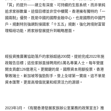
「質」的提升——建立有深度、可持續的生態系統，而非單純
追求家辦數量。這個目標並非空中樓閣，香港擁有獨特的「一
國兩制」優勢，既是中國的國際金融中心，也是國際的中國門
戶。規劃特別強調對接國家「十五五」規劃，強化跨境財富管
理樞紐功能，將家辦發展提升到戰略層面。
經投資推廣署協助落戶的家辦超過200間，提前完成2022年施
政報告目標；這些家辦直接聘用約1萬名專業人士，每年營運
開支貢獻126億港元。更關鍵的是，國際資本用腳投票，香港
擊敗瑞士、新加坡等強勁對手，登上全球第一寶座。這不單是
資本匯聚，更是高增值就業和經濟活力的源頭。
2023年3月，《有關香港發展家族辦公室業務的政策宣言》推