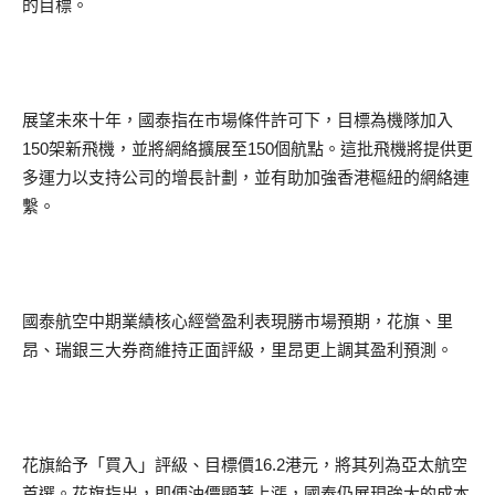
的目標。
展望未來十年，國泰指在市場條件許可下，目標為機隊加入
150架新飛機，並將網絡擴展至150個航點。這批飛機將提供更
多運力以支持公司的增長計劃，並有助加強香港樞紐的網絡連
繫。
國泰航空中期業績核心經營盈利表現勝市場預期，花旗、里
昂、瑞銀三大券商維持正面評級，里昂更上調其盈利預測。
花旗給予「買入」評級、目標價16.2港元，將其列為亞太航空
首選。花旗指出，即便油價顯著上漲，國泰仍展現強大的成本