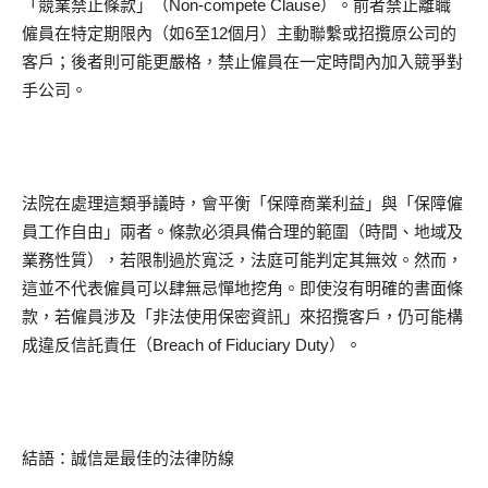
「競業禁止條款」（Non-compete Clause）。前者禁止離職
僱員在特定期限內（如6至12個月）主動聯繫或招攬原公司的
客戶；後者則可能更嚴格，禁止僱員在一定時間內加入競爭對
手公司。
法院在處理這類爭議時，會平衡「保障商業利益」與「保障僱
員工作自由」兩者。條款必須具備合理的範圍（時間、地域及
業務性質），若限制過於寬泛，法庭可能判定其無效。然而，
這並不代表僱員可以肆無忌憚地挖角。即使沒有明確的書面條
款，若僱員涉及「非法使用保密資訊」來招攬客戶，仍可能構
成違反信託責任（Breach of Fiduciary Duty）。
結語：誠信是最佳的法律防線