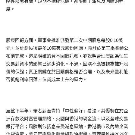
略性部署有關，短期不構成危機，卻限制了派息及回購的程
度。
股東回報方面，董事會批准派發第二次中期股息每股0.10美
元，並計劃恢復最多10億美元股份回購，預計於第三季業績公
布前完成。這是明確的資本回饋訊號，亦說明管理層認為恒生
交易對資本的影響已逐步消化。不過，回購不應被視為推升股
價的保證；真正關鍵在於回購價格是否合理，以及未來盈利能
否抵銷利率回落、信貸成本上升的壓力。
展望下半年，筆者對滙豐持「中性偏好」看法。其優勢在於亞
洲存款及財富管理網絡、英國與香港的現金流，以及全球交易
銀行平台；風險則包括息差受減息壓縮、香港樓市及內地企業
信貸質素、美元匯率變化和地緣政治衝擊。管理層維持2026年