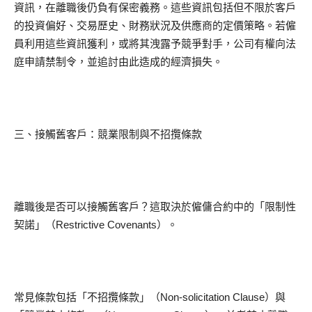
資訊，在離職後仍負有保密義務。這些資訊包括但不限於客戶
的投資偏好、交易歷史、財務狀況及供應商的定價策略。若僱
員利用這些資訊獲利，或將其洩露予競爭對手，公司有權向法
庭申請禁制令，並追討由此造成的經濟損失。
三、接觸舊客戶：競業限制與不招攬條款
離職後是否可以接觸舊客戶？這取決於僱傭合約中的「限制性
契諾」（Restrictive Covenants）。
常見條款包括「不招攬條款」（Non-solicitation Clause）與