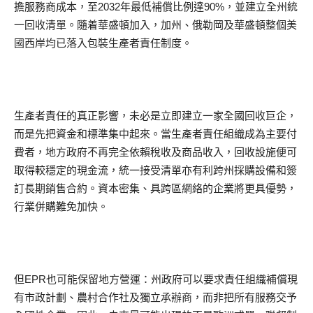
擔服務商成本，至2032年最低補償比例達90%，並建立全州統
一回收清單。隨着華盛頓加入，加州、俄勒岡及華盛頓整個美
國西岸均已落入包裝生產者責任制度。
生產者責任的真正影響，未必是立即建立一家全國回收巨企，
而是先把資金和標準集中起來。當生產者責任組織成為主要付
費者，地方政府不再完全依賴稅收及商品收入，回收設施便可
取得較穩定的現金流，統一接受清單亦有利跨州採購設備和簽
訂長期銷售合約。資本密集、具跨區網絡的企業將更具優勢，
行業併購難免加快。
但EPR也可能保留地方營運：州政府可以要求責任組織補償現
有市政計劃、農村合作社及獨立承辦商，而非把所有服務交予