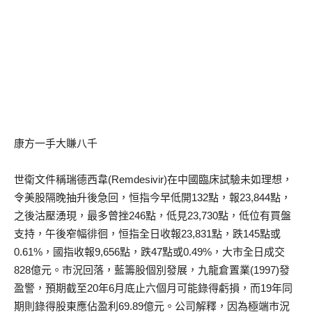
康方一手大賺八千
世衛文件稱瑞德西韋(Remdesivir)在中國臨床試驗未如理想，
令美股隔晚抽升後急回，恒指今早低開132點，報23,844點，
之後沽壓湧現，最多曾挫246點，低見23,730點，低位有買盤
支持，午後窄幅徘徊，恒指全日收報23,831點，跌145點或
0.61%，國指收報9,656點，跌47點或0.49%，大市全日成交
828億元。市況回落，藍籌股個別發展，九龍倉置業(1997)發
盈警，預期截至20年6月底止六個月可能錄得虧損，而19年同
期則錄得股東應佔盈利69.89億元。公司解釋，因為極端市況