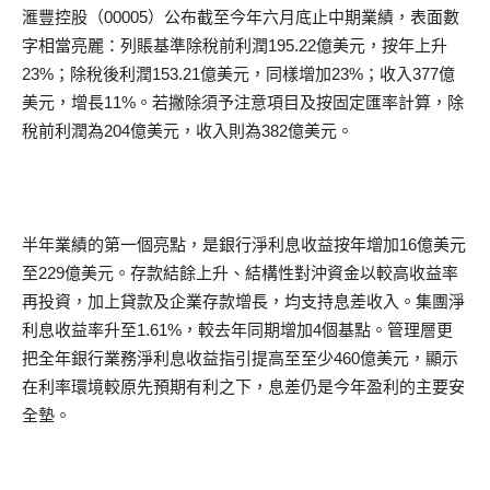
滙豐控股（00005）公布截至今年六月底止中期業績，表面數
字相當亮麗：列賬基準除稅前利潤195.22億美元，按年上升
23%；除稅後利潤153.21億美元，同樣增加23%；收入377億
美元，增長11%。若撇除須予注意項目及按固定匯率計算，除
稅前利潤為204億美元，收入則為382億美元。
半年業績的第一個亮點，是銀行淨利息收益按年增加16億美元
至229億美元。存款結餘上升、結構性對沖資金以較高收益率
再投資，加上貸款及企業存款增長，均支持息差收入。集團淨
利息收益率升至1.61%，較去年同期增加4個基點。管理層更
把全年銀行業務淨利息收益指引提高至至少460億美元，顯示
在利率環境較原先預期有利之下，息差仍是今年盈利的主要安
全墊。