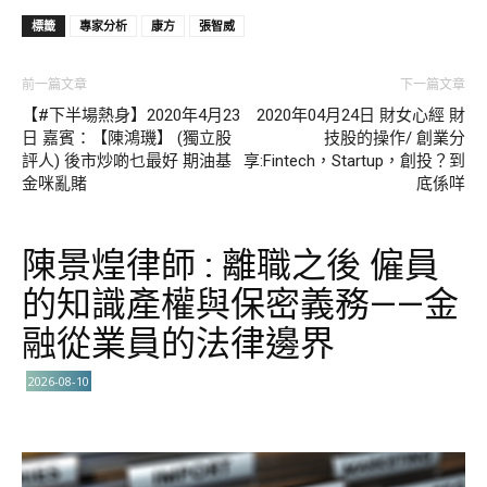
標籤
專家分析
康方
張智威
前一篇文章
下一篇文章
【#下半場熱身】2020年4月23
2020年04月24日 財女心經 財
日 嘉賓：【陳鴻璣】 (獨立股
技股的操作/ 創業分
評人) 後市炒啲乜最好 期油基
享:Fintech，Startup，創投？到
金咪亂賭
底係咩
陳景煌律師 : 離職之後 僱員
的知識產權與保密義務——金
融從業員的法律邊界
2026-08-10