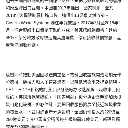
過去美國回收制度的一個隱性支柱，是把污染程度較高的廢紙
和廢塑膠出口亞洲。中國自2017年推出「國家利劍」並於
2018年大幅限制廢料進口後，這個出口渠道突然收窄。
Casella Waste Systems過往年報披露，2017年7月至2018年2
月，混合廢紙出口價格下跌約八成，舊瓦楞紙箱價格亦跌約
45%。部分地方政府被迫提高處理費、停止接收低價塑膠，甚
至暫停回收計劃。
危機同時推動美國回收產業重整。物料回收設施開始增加光學
分選機、機械人和人工智能設備，以降低污染率及提高紙張、
PET、HDPE和鋁的純度；部分紙廠亦改造產線，吸收本土回
收紙。美國環保署確認，「國家利劍」後分選企業明顯加快投
資自動化設備，但亦估計，要把回收服務擴展至接近垃圾收集
的覆蓋水平，並同步更新分選設施，全國仍需投入約220億至
280億美元；其中現有分選設施升級約需31億美元，新建及擴
充產能約需54億美元。