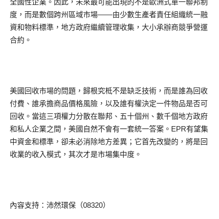
全國性企業。因此，未來最可能出現的不是歐洲式單一聯邦制
度，而是數個跨州區域市場——由少數生產者責任組織統一融
資和物料標準，地方政府繼續管理收集，大小承辦商競爭營運
合約。
美國回收市場的問題，歸根究柢不是缺乏技術，而是誰為回收
付費、誰承擔商品價格風險，以及誰有權決定一件物品是否可
回收。當這三項權力分散在聯邦、五十個州、數千個地方政府
和私人企業之間，美國自然不會有一套統一答案。EPR有望集
中資金和標準，卻未必消除地方差異；它首先改變的，將是回
收業的收入模式，其次才是市場集中度。
內容支持：沛然環保（08320）