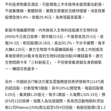
不利投資物業及酒店，可能導致上半年錄得未變現重估虧損。
不過集團稱，整體財政、業務及營運狀況維持穩健。消息拖累
股價急挫3.4%，收報29.45元，為表現最差藍籌。
新股市場繼續熱閙，內地無收入生物科技股康方生物科技
(9926)今日首日掛牌，開市報23.5元，午後曾高見25.5元，收
報24.3元，較招股價16.18元，高出50.2%，不計手續費，每手
大賺8,120元，康方生物是今年最賺錢新股，亦是上市制度改
革後掛牌的16隻未有盈利生物科技股(B股)中賺錢最多。康方
生物問鼎今年「三料新股王」，不但榮登集資額及凍資額第
一，賺錢亦是最多。
另外，中國綜合IT解決方案及雲服務提供商伊登軟件(1147)周
四起招股，計劃發售5億股，其中10%公開發售，每股招股價
0.25元，集資額1.25億元，每手1萬股，入場費2,525.19元，預
計5月13日掛牌，保薦人為信達國際。馬來西亞動物飼料添加
劑公司Ritamix(1936)周五起至5月4日招股，每股招股價1至1.2