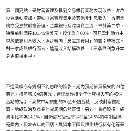
第二個亮點，是財富管理及批發交易銀行業務表現改善。客戶
投資活動增加，帶動財富管理費用及其他非利息收入；香港業
務亦受惠於財富管理、企業銀行及跨境資金流。單計第二季，
除稅前利潤達101.46億美元，按年急升60%，可見盈利動力由
單純依靠利息收入，逐步轉向「息差加費用」的雙引擎模式。
對一家成熟銀行而言，這種收入結構改善，比單季盈利急升本
身更值得重視。
不過業績亦有幾項不能忽略的陰影。期內預期信貸損失約24億
美元，按年增加4億美元；管理層維持全年信貸損失率約45個
基點的指引，高於中期規劃的30至40個基點，反映對宏觀經
濟、地緣政治及商業信貸周期仍然審慎。另外，普通股權一級
資本比率為14.1%，雖仍處於管理層14%至14.5%的中期目標
範圍內，但較去年底回落，與資本下降及恒生銀行私有化等策