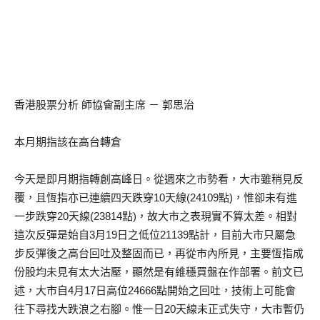
香港股票分析 師協會副主席 － 郭思治
本月期指該在高台轉倉
今天是即月期指轉創高峰日。從週來之市勢看，大市雖稍見反
覆，且恆指亦已連續四天跌穿10天線(24109點)，惟卻未有進
一步跌穿20天線(23814點)，故大市之表現實不算太差。相對
這次反彈是始自3月19日之低位21139點計，目前大市只屬急
步反彈後之高台回吐及整固而已，再從市內所見，主要恆指成
份股均未見有太大沽壓，顯然是有維穩買盤在作部署。前文已
述，大市自4月17日高位24666點開始之回吐，技術上可能會
往下尋找大跌浪之右腳。惟一日20天線未正式失守，大市暫仍