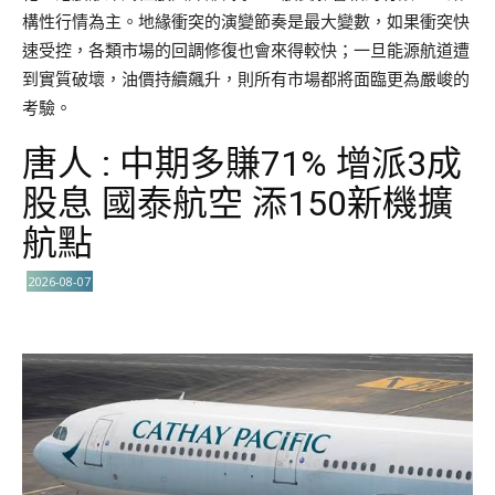
構性行情為主。地緣衝突的演變節奏是最大變數，如果衝突快
速受控，各類市場的回調修復也會來得較快；一旦能源航道遭
到實質破壞，油價持續飆升，則所有市場都將面臨更為嚴峻的
考驗。
唐人 : 中期多賺71% 增派3成
股息 國泰航空 添150新機擴
航點
2026-08-07