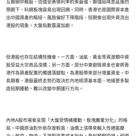
互聯網中概股，估值受美債利率約束最強，聯儲局降息延後的
預期下，科網板塊容易出現回調。同時，香港也是國際資本進
出中國資產的樞紐，風險偏好下降階段，短期會出現外資流出
港股的現象，大盤指數震盪加劇。
但港股也存在結構性機會。一方面，油氣、黃金等資源類中資
股受益大宗商品漲價；另一方面，部分中東避險資金也會將香
港作為資產配置的備選落腳點，為港股帶來部分增量資金。中
長期看，港股最終走勢仍取決於內地經濟基本面，地緣更多製
造短期擾動，難以改變中期運行方向。
內地A股市場會呈現「大盤受情緒擾動，板塊嚴重分化」的格
局。中國原油對外依存度較高，油價上漲帶來輸入性通脹壓
力，航空、物流、下游製造業成本抬升，盈利預期受損。但國