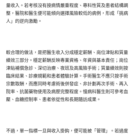
量收入。若考核沒有按病情嚴重程度、專科性質及患者結構調
整，醫院和醫生便可能傾向選擇風險較低的病例，形成「挑病
人」的逆向激勵。
較合理的做法，是把醫生收入分成穩定薪酬、崗位津貼和質量
績效三部分。穩定薪酬反映專業資格、年資與基本責任；崗位
津貼補償急診、深切治療、夜班及高風險手術；質量績效則按
臨床結果、診療規範和患者體驗計算。手術醫生不應只按手術
宗數取酬，而應同時考慮術後併發症、非計劃再次手術、再入
院率、抗菌藥物使用及病歷完整程度。慢病科醫生則可參考血
壓、血糖控制率、患者依從性和長期隨訪成果。
不過，單一指標一旦與收入掛鈎，便可能被「管理」。若過度