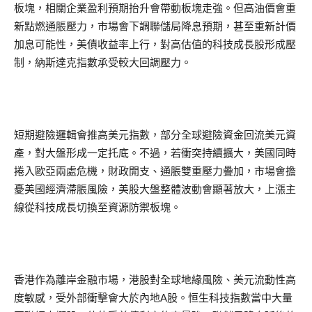
板塊，相關企業盈利預期抬升會帶動板塊走強。但高油價會重
新點燃通脹壓力，市場會下調聯儲局降息預期，甚至重新計價
加息可能性，美債收益率上行，對高估值的科技成長股形成壓
制，納斯達克指數承受較大回調壓力。
短期避險邏輯會推高美元指數，部分全球避險資金回流美元資
產，對大盤形成一定托底。不過，若衝突持續擴大，美國同時
捲入歐亞兩處危機，財政開支、通脹雙重壓力疊加，市場會擔
憂美國經濟滯脹風險，美股大盤整體波動會顯著放大，上漲主
線從科技成長切換至資源防禦板塊。
香港作為離岸金融市場，港股對全球地緣風險、美元流動性高
度敏感，受外部衝擊會大於內地A股。恒生科技指數當中大量