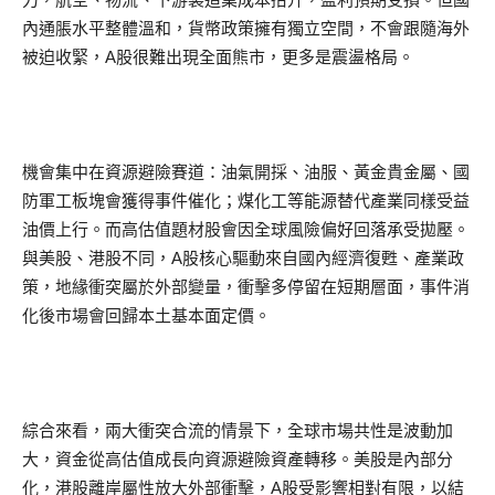
內通脹水平整體溫和，貨幣政策擁有獨立空間，不會跟隨海外
被迫收緊，A股很難出現全面熊市，更多是震盪格局。
機會集中在資源避險賽道：油氣開採、油服、黃金貴金屬、國
防軍工板塊會獲得事件催化；煤化工等能源替代產業同樣受益
油價上行。而高估值題材股會因全球風險偏好回落承受拋壓。
與美股、港股不同，A股核心驅動來自國內經濟復甦、產業政
策，地緣衝突屬於外部變量，衝擊多停留在短期層面，事件消
化後市場會回歸本土基本面定價。
綜合來看，兩大衝突合流的情景下，全球市場共性是波動加
大，資金從高估值成長向資源避險資產轉移。美股是內部分
化，港股離岸屬性放大外部衝擊，A股受影響相對有限，以結