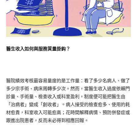
醫生收入如何與服務質量掛鈎？
醫院績效考核最容易量度的是工作量：看了多少名病人、做了
多少宗手術、病床周轉多少次。然而，當醫生收入過度依賴門
診量、手術量、檢查收入或科室盈利，制度便可能把醫生由
「治病者」變成「創收者」。病人接受的檢查愈多、使用的耗
材愈貴，科室收入可能愈高；花時間解釋病情、預防併發症或
跟進出院患者，反而未必得到相應回報。