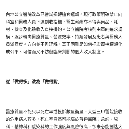
內地公立醫院改革已嘗試扭轉這套邏輯。現行政策明確禁止向
科室和醫務人員下達創收指標，醫生薪酬亦不得與藥品、耗
材、檢查及化驗收入直接掛鈎。公立醫院考核則由單純追求規
模，逐步轉向醫療質量、營運效率、持續發展及患者與醫務人
員滿意度。方向並不難理解，真正困難是如何把宏觀指標轉化
成公平、可信而又不妨礙臨床判斷的個人收入制度。
從「做得多」改為「做得對」
醫療質量不能只以死亡率或投訴數量衡量。大型三甲醫院接收
的危重病人較多，死亡率自然可能高於普通醫院；急診、兒
科、精神科和感染科的工作強度與風險很高，卻未必能創造大