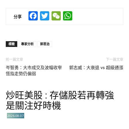
Facebook
Twitter
WeChat
WhatsApp
分享
標籤
專家分析
郭思治
前一篇文章
下一篇文章
岑智勇：大市成交及波幅收窄
郭志威：大衰退 vs 超級通漲
恆指走勢仍偏弱
炒旺美股 : 存儲股若再轉強
是關注好時機
2026-08-07