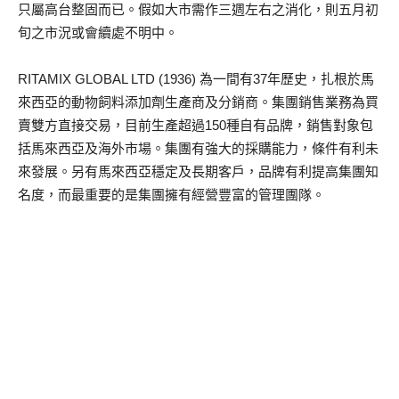
只屬高台整固而已。假如大市需作三週左右之消化，則五月初
旬之市況或會續處不明中。
RITAMIX GLOBAL LTD (1936) 為一間有37年歷史，扎根於馬
來西亞的動物飼料添加劑生產商及分銷商。集團銷售業務為買
賣雙方直接交易，目前生產超過150種自有品牌，銷售對象包
括馬來西亞及海外市場。集團有強大的採購能力，條件有利未
來發展。另有馬來西亞穩定及長期客戶，品牌有利提高集團知
名度，而最重要的是集團擁有經營豐富的管理團隊。