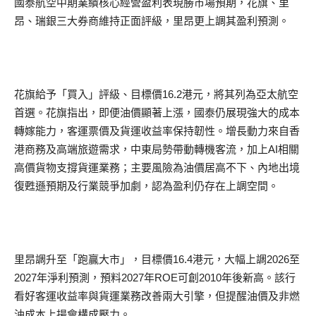
國泰航空中期業績核心經營盈利表現勝市場預期，花旗、里
昂、瑞銀三大券商維持正面評級，里昂更上調其盈利預測。
花旗給予「買入」評級、目標價16.2港元，將其列為亞太航空
首選。花旗指出，即便油價顯著上漲，國泰仍展現強大的成本
轉嫁能力，客運票價及貨運收益率保持韌性。增長動力來自香
港商務及高端旅遊需求，中東局勢帶動轉機客流，加上AI相關
高價貨物支撐貨運業務；主要風險為油價居高不下、內地出境
復甦遜預期及行業競爭加劇，認為盈利仍存在上調空間。
里昂調升至「跑贏大市」，目標價16.4港元，大幅上調2026至
2027年淨利預測，預料2027年ROE可創2010年後新高。該行
看好客運收益率與貨運業務改善兩大引擎，但提醒油價及非燃
油成本上揚會構成壓力。