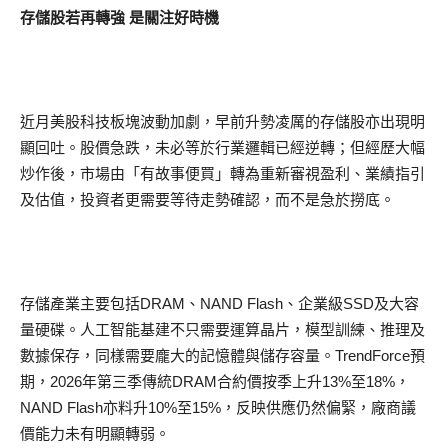
存儲股若再轉強 是關注好時機
近月美股科技板塊波動加劇，早前升勢凌厲的存儲股亦出現明
顯回吐。股價急跌，未必等於行業邏輯已經逆轉；但經歷大幅
炒作後，市場由「有故事便買」轉為重新審視盈利、業績指引
及估值，投資者更需要等待走勢確認，而不是急於撈底。
存儲產業主要包括DRAM、NAND Flash、企業級SSD及大容
量硬碟。人工智能基建不只需要運算晶片，模型訓練、推理及
數據保存，同樣需要龐大的記憶體與儲存容量。TrendForce預
期，2026年第三季傳統DRAM合約價按季上升13%至18%，
NAND Flash亦料升10%至15%，反映供應仍然偏緊，廠商議
價能力未有明顯轉弱。