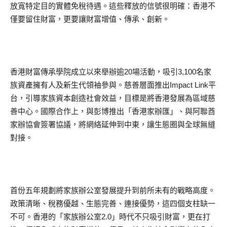
放寬特定目的實體免稅待遇。這些釋放的信號很明確：香港不
僅要留住財富，更要讓財富增值、傳承、創新。
香港財富傳承學院成立以來舉辦逾20場活動，吸引3,100名家
族資產擁有人及新生代領袖參與。慈善層面推出Impact Link平
台，引導家族資本創造社會效益，目標是將香港發展為區域慈
善中心。國際合作上，與彭博推出「香港家辦匯」、與阿聯酋
家辦協會簽署協議，將網絡延伸到中東，讓生態圈與全球無縫
對接。
首份五年規劃將家族辦公室發展提升到前所未有的戰略高度。
政策清晰、稅務優越、生態完善、連接優勢，這四個支柱缺一
不可。香港的「家族辦公室2.0」時代不只吸引財富，更在打