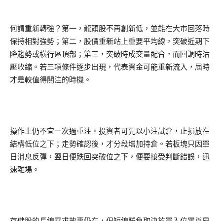
何謂重新轉強？第一，龍頭股不再創新低，並能在大市回落時
保持相對強勢；第二，股價重新站上重要平均線，突破近期下
降趨勢或橫行區頂部；第三，突破時成交量配合，而回調時沽
壓收縮。若三項條件逐步出現，代表資金可能重新流入，屆時
才是較值得關注的時機。
操作上仍不宜一次過重注。投資者可先以小注試倉，止損放在
結構低位之下；走勢確認後，才分段增加持倉。若板塊只因單
日消息反彈，翌日便跌回突破位之下，便要接受判斷錯誤，迅
速離場。
存儲股的長線需求故事仍在，但短線勝負取決於買入位置與風