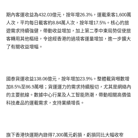
期內客運收益為432.03億元，按年增26.3%，運載乘客1,600萬
人次，平均每日載客約8.84萬人次，按年增17.5%。核心的旅
遊需求持續強健，帶動收益增加，加上第二季中東局勢促使旅
客轉用其他樞紐，令途經香港的過境客運量增加，進一步擴大
了有關收益增幅。
國泰貨運收益138.06億元，按年增加23.9%。整體載貨噸數增
加8.5%至86.9萬噸；貨運運力的需求持續殷切，尤其是網絡內
的主要航線。數據中心行業及人工智能熱潮，帶動相關高價值
科技產品的運載需求，支持業績增長。
旗下香港快運期內錄得7,300萬元虧損，虧損同比大幅收窄