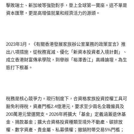
擊敗瑞士、新加坡等強勁對手，登上全球第一寶座。這不單是
資本匯聚，更是高增值就業和經濟活力的源頭。
2023年3月，《有關香港發展家族辦公室業務的政策宣言》推
出八項措施，從稅務寬減、優化「新資本投資者入境計劃」、
成立香港財富傳承學院，到舉辦「裕澤香江」高峰論壇，為生
態打下根基。
稅務是核心競爭力。現行制度下，合資格家族投資控權工具可
豁免利得稅，資產門檻2.4億港元，要求至少兩名全職僱員及
200萬港元營運開支。2026年將擴大「基金」定義涵蓋退休基
金、捐款基金；擴大合資格投資種類至境外不動產、碳排放
權、數字資產、貴金屬、私募債權；撤銷附帶交易5%門檻；