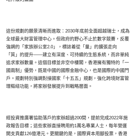
這份規劃的願景清晰而進取：2030年底前全面超越瑞士，成為
全球最大財富管理中心。但政府的野心不止於數字競賽，反覆
強調的「家族辦公室2.0」，標誌着從「量」的擴張走向
「質」的提升——建立有深度、可持續的生態系統，而非單純
追求家辦數量。這個目標並非空中樓閣，香港擁有獨特的「一
國兩制」優勢，既是中國的國際金融中心，也是國際的中國門
戶。規劃特別強調對接國家「十五五」規劃，強化跨境財富管
理樞紐功能，將家辦發展提升到戰略層面。
經投資推廣署協助落戶的家辦超過200間，提前完成2022年施
政報告目標；這些家辦直接聘用約1萬名專業人士，每年營運
開支貢獻126億港元。更關鍵的是，國際資本用腳投票，香港