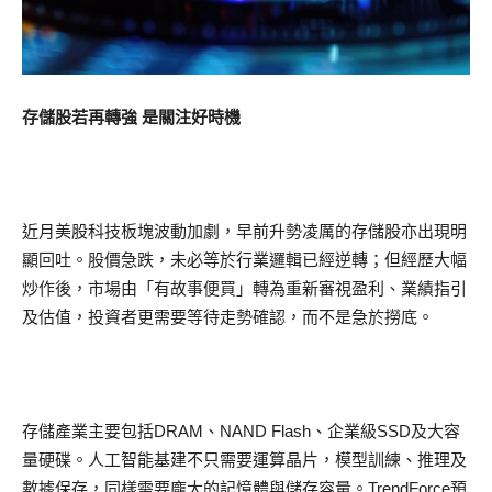
存儲股若再轉強 是關注好時機
近月美股科技板塊波動加劇，早前升勢凌厲的存儲股亦出現明
顯回吐。股價急跌，未必等於行業邏輯已經逆轉；但經歷大幅
炒作後，市場由「有故事便買」轉為重新審視盈利、業績指引
及估值，投資者更需要等待走勢確認，而不是急於撈底。
存儲產業主要包括DRAM、NAND Flash、企業級SSD及大容
量硬碟。人工智能基建不只需要運算晶片，模型訓練、推理及
數據保存，同樣需要龐大的記憶體與儲存容量。TrendForce預