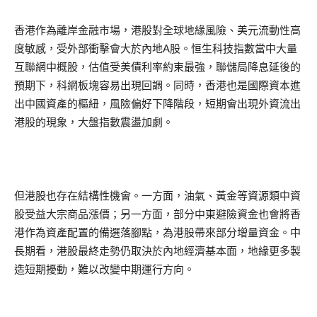
香港作為離岸金融市場，港股對全球地緣風險、美元流動性高
度敏感，受外部衝擊會大於內地A股。恒生科技指數當中大量
互聯網中概股，估值受美債利率約束最強，聯儲局降息延後的
預期下，科網板塊容易出現回調。同時，香港也是國際資本進
出中國資產的樞紐，風險偏好下降階段，短期會出現外資流出
港股的現象，大盤指數震盪加劇。
但港股也存在結構性機會。一方面，油氣、黃金等資源類中資
股受益大宗商品漲價；另一方面，部分中東避險資金也會將香
港作為資產配置的備選落腳點，為港股帶來部分增量資金。中
長期看，港股最終走勢仍取決於內地經濟基本面，地緣更多製
造短期擾動，難以改變中期運行方向。