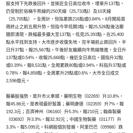
股支持下先跌後回升，並挨近全日高位收市，埋單升137點，
仍受制於俗稱牛熊線的250天線（25,733點）及10天線
（25,705點）。全周計，恒指累跌216點或0.84%，8月開局首
周終止之前五周升勢。恒指今早低開3點，報25,526點後沽壓
隨即湧現，跌幅最多擴大至137點，低見25,393點，在25,400
點水平找到支持，大市逐步收復失地，完半場前止跌回升，半
日升37點，報25,567點。午後好友繼續向牛熊線推進，全日升
137點或0.54%，收報25,668點，幾近全日高位。國指升32點
或0.39%，報8,531點。全周累跌80點或0.94%。科指升37點或
0.78%，報4,858點。全周累升29點或0.6%，大市全日成交
2,596億元。
醫藥股強勢，是升市火車頭，藥明生物（02269）升10.8%，
報45.86元，是表現最好藍籌；藥明康德（02359）升7%，報
192.3元；百濟神州（06160）升5.3%，報210元；翰森製藥
（03692）升3.9%，報32.92元；中國生物製藥（01177）升
3.3%，報5.095元。科網股個別發展，阿里巴巴（09988）跌