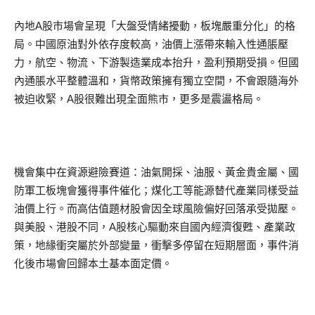
內地A股市場會呈現「大盤受情緒擾動，板塊嚴重分化」的格
局。中國原油對外依存度較高，油價上漲帶來輸入性通脹壓
力，航空、物流、下游製造業成本抬升，盈利預期受損。但國
內通脹水平整體溫和，貨幣政策擁有獨立空間，不會跟隨海外
被迫收緊，A股很難出現全面熊市，更多是震盪格局。
機會集中在資源避險賽道：油氣開採、油服、黃金貴金屬、國
防軍工板塊會獲得事件催化；煤化工等能源替代產業同樣受益
油價上行。而高估值題材股會因全球風險偏好回落承受拋壓。
與美股、港股不同，A股核心驅動來自國內經濟復甦、產業政
策，地緣衝突屬於外部變量，衝擊多停留在短期層面，事件消
化後市場會回歸本土基本面定價。