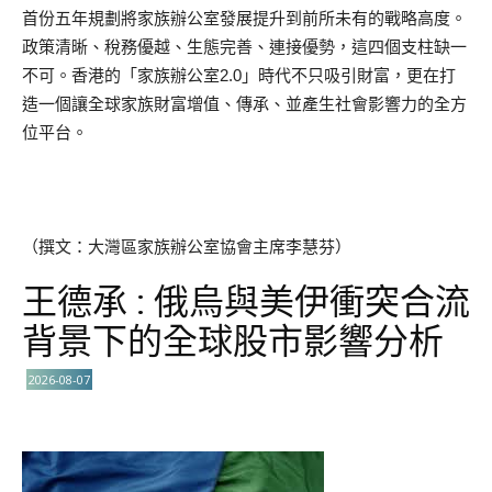
首份五年規劃將家族辦公室發展提升到前所未有的戰略高度。
政策清晰、稅務優越、生態完善、連接優勢，這四個支柱缺一
不可。香港的「家族辦公室2.0」時代不只吸引財富，更在打
造一個讓全球家族財富增值、傳承、並產生社會影響力的全方
位平台。
（撰文：大灣區家族辦公室協會主席李慧芬）
王德承 : 俄烏與美伊衝突合流
背景下的全球股市影響分析
2026-08-07