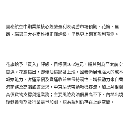
國泰航空中期業績核心經營盈利表現勝市場預期，花旗、里
昂、瑞銀三大券商維持正面評級，里昂更上調其盈利預測。
花旗給予「買入」評級、目標價16.2港元，將其列為亞太航空
首選。花旗指出，即便油價顯著上漲，國泰仍展現強大的成本
轉嫁能力，客運票價及貨運收益率保持韌性。增長動力來自香
港商務及高端旅遊需求，中東局勢帶動轉機客流，加上AI相關
高價貨物支撐貨運業務；主要風險為油價居高不下、內地出境
復甦遜預期及行業競爭加劇，認為盈利仍存在上調空間。