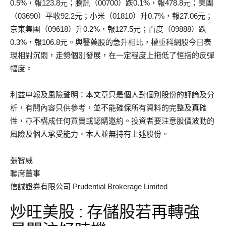
0.5%，報123.8元；騰訊（00700）跌0.1%，報478.8元；美團
（03690）平收92.2元；小米（01810）升0.7%，報27.06元；
京東集團（09618）升0.2%，報127.5元；百度（09888）跌
0.3%，報106.8元。與醫藥股的急升相比，權重科網股今日表
現相對沉悶，走勢個別發展，在一定程度上拖低了恒指的反彈
幅度。
利益申報及風險聲明：本文章只是個人對個別股份的評論及分
析，有關內容只供參考，並不能確保所有資料的完整及真確
性，亦不構成任何買賣或認購邀約。投資者要注意股價波動的
風險及個人承受能力。本人並無持有上述股份。
張智威
聯席董事
信誠證券有限公司 Prudential Brokerage Limited
炒旺美股 : 存儲股若再轉強