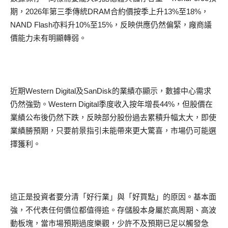
期，2026年第三季傳統DRAM合約價按季上升13%至18%，
NAND Flash亦料升10%至15%，反映供應仍然偏緊，廠商議
價能力未有明顯轉弱。
近期Western Digital及SanDisk的業績亦顯示，數據中心需求
仍然強勁。Western Digital季度收入按年增長44%，但股價在
業績公布後仍然下跌，反映部分股份過去累積升幅太大，即使
業績勝預期，只要前景指引未能帶來更大驚喜，市場仍可能選
擇獲利。
這正是投資者要分清「好行業」與「好買點」的原因。基本面
強，不代表任何價位都值得追。存儲股本身屬於高周期、高波
動板塊，當市場預期過度樂觀，少許不及預期已足以觸發急