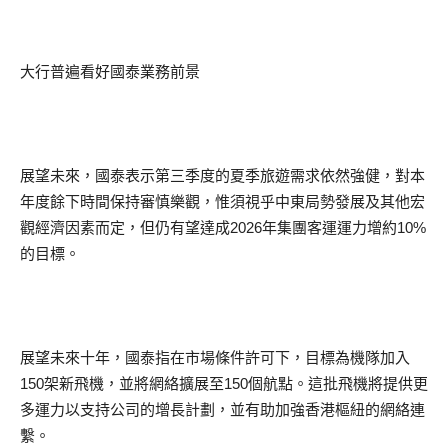
大行普遍看好國泰業務前景
展望未來，國泰表示第三季度的夏季旅遊需求依然強健，對本
年度餘下時間保持審慎樂觀，惟須視乎中東局勢發展及其他宏
觀經濟因素而定，但仍有望達成2026年集團客運運力增約10%
的目標。
展望未來十年，國泰指在市場條件許可下，目標為機隊加入
150架新飛機，並將網絡擴展至150個航點。這批飛機將提供更
多運力以支持公司的增長計劃，並有助加強香港樞紐的網絡連
繫。