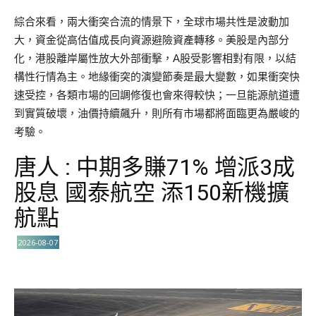
綜合來看，兩大衝突合流的情景下，全球市場共性是波動加
大，資金從高估值成長向資源避險資產轉移。美股是內部分
化，港股離岸屬性放大外部衝擊，A股受影響相對有限，以結
構性行情為主。地緣衝突的演變節奏是最大變數，如果衝突快
速受控，各類市場的回調修復也會來得較快；一旦能源航道遭
到實質破壞，油價持續飆升，則所有市場都將面臨更為嚴峻的
考驗。
唐人 : 中期多賺71% 增派3成
股息 國泰航空 添150新機擴
航點
2026-08-07