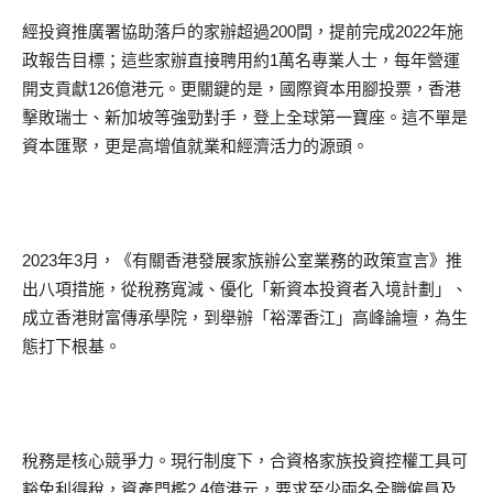
經投資推廣署協助落戶的家辦超過200間，提前完成2022年施
政報告目標；這些家辦直接聘用約1萬名專業人士，每年營運
開支貢獻126億港元。更關鍵的是，國際資本用腳投票，香港
擊敗瑞士、新加坡等強勁對手，登上全球第一寶座。這不單是
資本匯聚，更是高增值就業和經濟活力的源頭。
2023年3月，《有關香港發展家族辦公室業務的政策宣言》推
出八項措施，從稅務寬減、優化「新資本投資者入境計劃」、
成立香港財富傳承學院，到舉辦「裕澤香江」高峰論壇，為生
態打下根基。
稅務是核心競爭力。現行制度下，合資格家族投資控權工具可
豁免利得稅，資產門檻2.4億港元，要求至少兩名全職僱員及