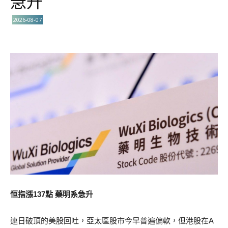
急升
2026-08-07
恒指漲137點 藥明系急升
連日破頂的美股回吐，亞太區股市今早普遍偏軟，但港股在A