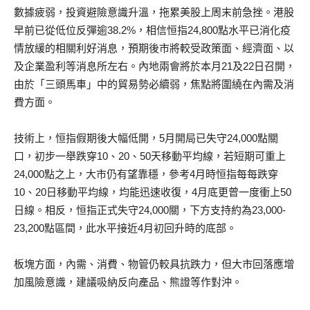
數據疲弱，投資避險意識升溫，拖累美股上周末前急挫。港股
早前已從低位反彈逾38.2%，相信恒指24,800點水平已消化疫
情放緩的相關利好消息，預期後市將較受政策面、經濟面、以
及企業盈利等消息所左右。內地兩會將於本月21及22日召開，
由於「三頭馬車」中的貿易勢必續弱，焦點將圍繞在內需及消
費方面。
技術上，恒指假期後大幅低開，5月開局已失守24,000點關
口，初步一舉跌穿10、20、50天移動平均線，若短期可重上
24,000點之上，大市仍有望靠穩，參考4月時恒指每每跌穿
10、20日移動平均線，均能迅速收復，4月底更曾一度衝上50
日線。相反，恒指正式失守24,000關，下方支持約為23,000-
23,200點區間，此水平接近4月初回升時的底部。
板塊方面，內需、消費、物管仍較具抗跌力，但大市回落應增
加風險意識，建議吸納反向產品、熊證等作對沖。