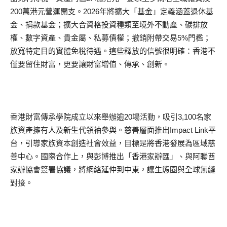
200萬港元營運開支。2026年將擴大「基金」定義涵蓋退休基
金、捐款基金；擴大合資格投資種類至境外不動產、碳排放
權、數字資產、貴金屬、私募債權；撤銷附帶交易5%門檻；
放寬特定目的實體免稅待遇。這些釋放的信號很明確：香港不
僅要留住財富，更要讓財富增值、傳承、創新。
香港財富傳承學院成立以來舉辦逾20場活動，吸引3,100名家
族資產擁有人及新生代領袖參與。慈善層面推出Impact Link平
台，引導家族資本創造社會效益，目標是將香港發展為區域慈
善中心。國際合作上，與彭博推出「香港家辦匯」、與阿聯酋
家辦協會簽署協議，將網絡延伸到中東，讓生態圈與全球無縫
對接。