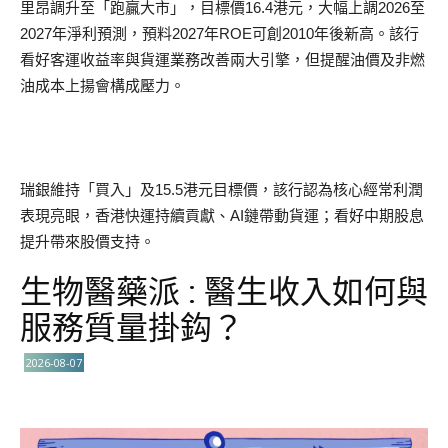
里昂調升至「跑贏大市」，目標價16.4港元，大幅上調2026至
2027年淨利預測，預料2027年ROE可創2010年後新高。該行
看好客運收益率與貨運業務改善兩大引擎，但提醒油價及非燃
油成本上揚會構成壓力。
瑞銀維持「買入」及15.5港元目標價，該行認為核心經常利潤
表現亮眼，香港快運持續貢獻、AI鏈帶動貨運；看好中期股息
提升帶來股價支持。
生物醫藥派 : 醫生收入如何與
服務質量掛鈎？
2026-08-07