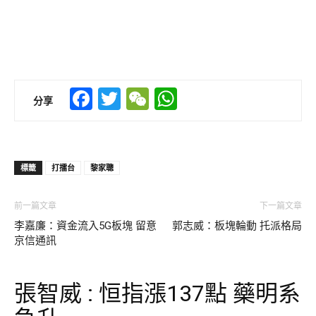
Facebook
Twitter
WeChat
WhatsApp
分享
標籤
打擂台
黎家聰
前一篇文章
下一篇文章
李嘉廉：資金流入5G板塊 留意
郭志威：板塊輪動 托派格局
京信通訊
張智威 : 恒指漲137點 藥明系