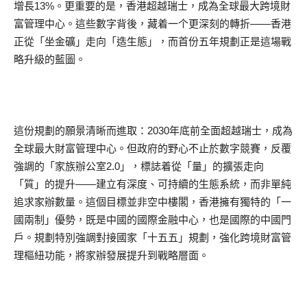
增長13%。更重要的是，香港超越瑞士，成為全球最大跨境財
富管理中心。這些數字背後，藏着一个更深刻的轉折——香港
正從「坐金礦」走向「造生態」，而首份五年規劃正是這場戰
略升級的藍圖。
這份規劃的願景清晰而進取：2030年底前全面超越瑞士，成為
全球最大財富管理中心。但政府的野心不止於數字競賽，反覆
強調的「家族辦公室2.0」，標誌着從「量」的擴張走向
「質」的提升——建立有深度、可持續的生態系統，而非單純
追求家辦數量。這個目標並非空中樓閣，香港擁有獨特的「一
國兩制」優勢，既是中國的國際金融中心，也是國際的中國門
戶。規劃特別強調對接國家「十五五」規劃，強化跨境財富管
理樞紐功能，將家辦發展提升到戰略層面。