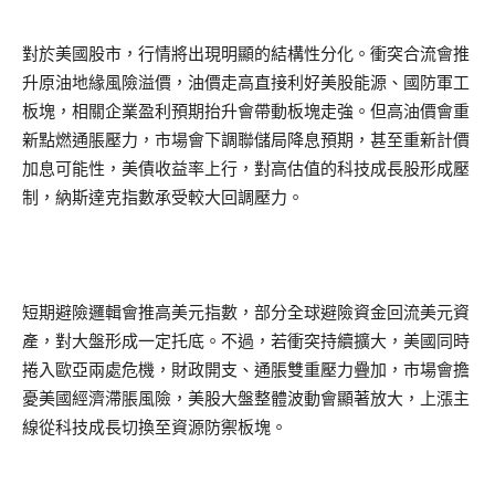
對於美國股市，行情將出現明顯的結構性分化。衝突合流會推
升原油地緣風險溢價，油價走高直接利好美股能源、國防軍工
板塊，相關企業盈利預期抬升會帶動板塊走強。但高油價會重
新點燃通脹壓力，市場會下調聯儲局降息預期，甚至重新計價
加息可能性，美債收益率上行，對高估值的科技成長股形成壓
制，納斯達克指數承受較大回調壓力。
短期避險邏輯會推高美元指數，部分全球避險資金回流美元資
產，對大盤形成一定托底。不過，若衝突持續擴大，美國同時
捲入歐亞兩處危機，財政開支、通脹雙重壓力疊加，市場會擔
憂美國經濟滯脹風險，美股大盤整體波動會顯著放大，上漲主
線從科技成長切換至資源防禦板塊。