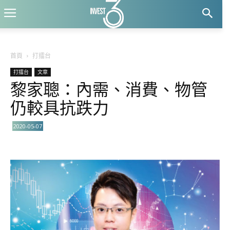
首頁
打擂台
打擂台
文章
黎家聰：內需、消費、物管
仍較具抗跌力
2020-05-07