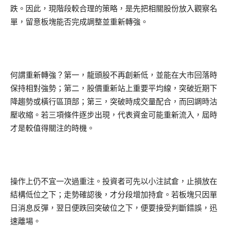
跌。因此，現階段較合理的策略，是先把相關股份放入觀察名
單，留意板塊能否完成調整並重新轉強。
何謂重新轉強？第一，龍頭股不再創新低，並能在大市回落時
保持相對強勢；第二，股價重新站上重要平均線，突破近期下
降趨勢或橫行區頂部；第三，突破時成交量配合，而回調時沽
壓收縮。若三項條件逐步出現，代表資金可能重新流入，屆時
才是較值得關注的時機。
操作上仍不宜一次過重注。投資者可先以小注試倉，止損放在
結構低位之下；走勢確認後，才分段增加持倉。若板塊只因單
日消息反彈，翌日便跌回突破位之下，便要接受判斷錯誤，迅
速離場。