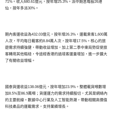
71%。收入680.61億元，按年增25.3%。派中期息每股26港
仙，按年多派30%。
期內客運收益為432.03億元，按年增26.3%，運載乘客1,600萬
人次，平均每日載客約8.84萬人次，按年增17.5%。核心的旅
遊需求持續強健，帶動收益增加，加上第二季中東局勢促使旅
客轉用其他樞紐，令途經香港的過境客運量增加，進一步擴大
了有關收益增幅。
國泰貨運收益138.06億元，按年增加23.9%。整體載貨噸數增
加8.5%至86.9萬噸；貨運運力的需求持續殷切，尤其是網絡內
的主要航線。數據中心行業及人工智能熱潮，帶動相關高價值
科技產品的運載需求，支持業績增長。