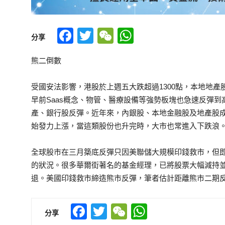
Facebook
Twitter
WeChat
WhatsApp
分享
熊二倒數
受國安法影響，港股於上週五大跌超過1300點，本地地
早前Saas概念、物管、醫療設備等強勢板塊也急速反彈
產、銀行股反彈。近年來，內銀股、本地金融股及地產股
始發力上漲，當這類股份也升完時，大市也常進入下跌浪
全球股市在三月築底反彈只因美聯儲大規模印錢救市，但
的狀況。很多華爾街著名的基金經理，已將股票大幅減持並
退。美國印錢救市締造熊市反彈，筆者估計距離熊市二期
Facebook
Twitter
WeChat
WhatsApp
分享