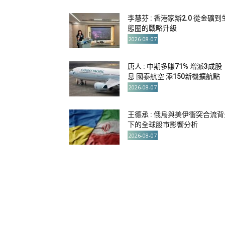
李慧芬 : 香港家辦2.0 從金礦到
態圈的戰略升級
2026-08-07
唐人 : 中期多賺71% 增派3成股
息 國泰航空 添150新機擴航點
2026-08-07
王德承 : 俄烏與美伊衝突合流背
下的全球股市影響分析
2026-08-07