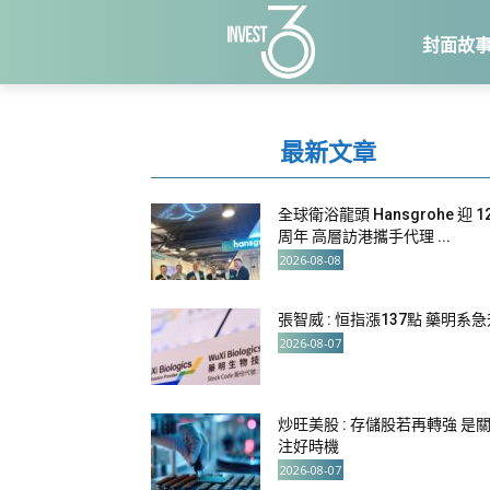
封面故
最新文章
全球衛浴龍頭 Hansgrohe 迎 1
周年 高層訪港攜手代理 ...
2026-08-08
張智威 : 恒指漲137點 藥明系
2026-08-07
炒旺美股 : 存儲股若再轉強 是
注好時機
2026-08-07