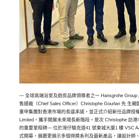
— 全球高端浴室及廚房品牌領導者之一 Hansgrohe Gro
售總裁（Chief Sales Officer）Christophe Go
重申集團對香港市場的長遠承諾，並正式介紹新任品牌授權代理商— VSC
Limited，攜手開展未來增長新階段。是次 Christophe 訪
的重要里程碑— 位於灣仔駱克道41 號東城大廈1 樓 VSC A&D 
式開幕，展廳更展示多個得獎系列及最新產品，讓設計師、發展商及消