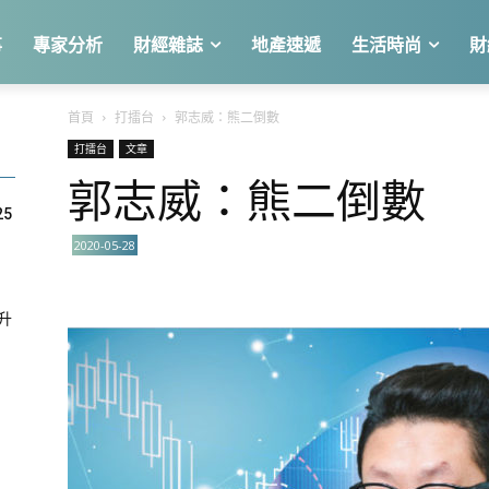
事
專家分析
財經雜誌
地產速遞
生活時尚
財
首頁
打擂台
郭志威：熊二倒數
打擂台
文章
郭志威：熊二倒數
25
2020-05-28
急升
關