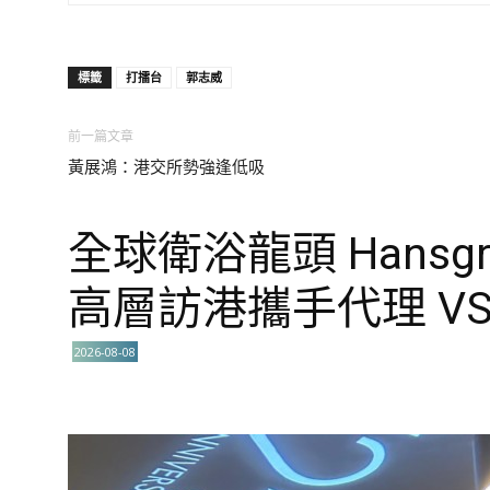
標籤
打擂台
郭志威
前一篇文章
黃展鴻：港交所勢強逢低吸
全球衛浴龍頭 Hansgro
高層訪港攜手代理 VS
2026-08-08