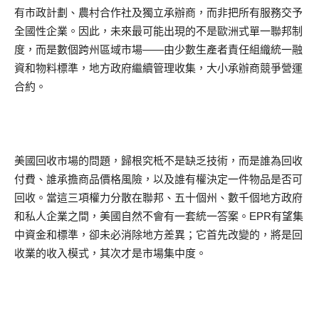
有市政計劃、農村合作社及獨立承辦商，而非把所有服務交予
全國性企業。因此，未來最可能出現的不是歐洲式單一聯邦制
度，而是數個跨州區域市場——由少數生產者責任組織統一融
資和物料標準，地方政府繼續管理收集，大小承辦商競爭營運
合約。
美國回收市場的問題，歸根究柢不是缺乏技術，而是誰為回收
付費、誰承擔商品價格風險，以及誰有權決定一件物品是否可
回收。當這三項權力分散在聯邦、五十個州、數千個地方政府
和私人企業之間，美國自然不會有一套統一答案。EPR有望集
中資金和標準，卻未必消除地方差異；它首先改變的，將是回
收業的收入模式，其次才是市場集中度。