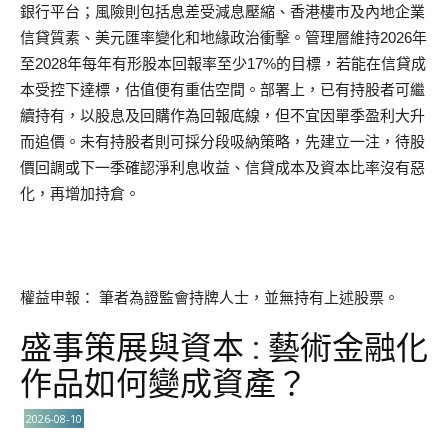
銀行平台；風險則包括息差受減息壓縮、香港樓市及內地企業
信貸質素、美元匯率變化和地緣政治衝擊。管理層維持2026年
至2028年每年有形股本回報率至少17%的目標，若能在信貸成
本受控下達標，估值便有重估空間。部署上，已有持股者可繼
續持有，以股息及回購作為回報底線，但不宜因單季盈利大升
而追價。未有持股者則可採分段吸納策略，先建立一注，待股
價回調或下一季確認淨利息收益、信貸成本及資本比率沒有惡
化，再增加持倉。
權益申報： 筆者為證監會持牌人士，並無持有上述股票。
盛事策展與資本 : 藝術金融化
作品如何變成資產？
2026-08-10