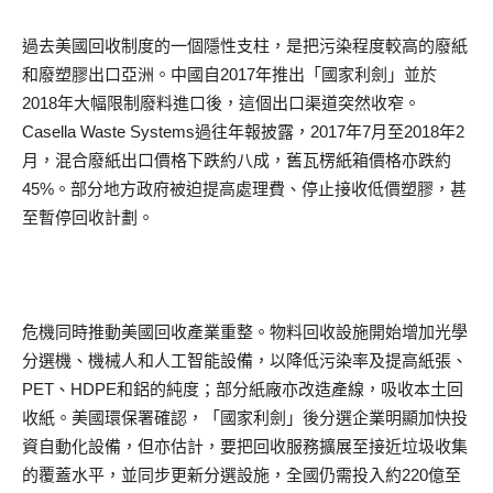
過去美國回收制度的一個隱性支柱，是把污染程度較高的廢紙
和廢塑膠出口亞洲。中國自2017年推出「國家利劍」並於
2018年大幅限制廢料進口後，這個出口渠道突然收窄。
Casella Waste Systems過往年報披露，2017年7月至2018年2
月，混合廢紙出口價格下跌約八成，舊瓦楞紙箱價格亦跌約
45%。部分地方政府被迫提高處理費、停止接收低價塑膠，甚
至暫停回收計劃。
危機同時推動美國回收產業重整。物料回收設施開始增加光學
分選機、機械人和人工智能設備，以降低污染率及提高紙張、
PET、HDPE和鋁的純度；部分紙廠亦改造產線，吸收本土回
收紙。美國環保署確認，「國家利劍」後分選企業明顯加快投
資自動化設備，但亦估計，要把回收服務擴展至接近垃圾收集
的覆蓋水平，並同步更新分選設施，全國仍需投入約220億至