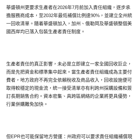
華盛頓州更要求生產者在2026年7月前加入責任組織，逐步承
擔服務商成本，至2032年最低補償比例達90%，並建立全州統
一回收清單。隨着華盛頓加入，加州、俄勒岡及華盛頓整個美
國西岸均已落入包裝生產者責任制度。
生產者責任的真正影響，未必是立即建立一家全國回收巨企，
而是先把資金和標準集中起來。當生產者責任組織成為主要付
費者，地方政府不再完全依賴稅收及商品收入，回收設施便可
取得較穩定的現金流，統一接受清單亦有利跨州採購設備和簽
訂長期銷售合約。資本密集、具跨區網絡的企業將更具優勢，
行業併購難免加快。
但EPR也可能保留地方營運：州政府可以要求責任組織補償現