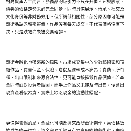
對高資產人士而言，藝術品的吸引力不只在升值。它與股票、
債券的價格走勢未必完全同步，同時具備展示、傳承、社交及
文化身份等非財務效用。但所謂低相關性，部分原因亦可能是
藝術品缺乏頻密報價。作品沒有每天成交，不代表價格沒有下
跌，只是跌幅尚未被交易確認。
藝術金融化也帶來新的風險。市場成交集中於少數藝術家和頂
級作品，買賣佣金、保險、倉儲及運輸成本高昂；真偽、所有
權、出口限制和來源合法性，更可能直接摧毀作品價值。若基
金同時面對投資者贖回，而手上作品又未能及時出售，便會出
現資產看似昂貴、實際上缺乏現金的流動性錯配。
更值得警惕的是，金融化可能反過來改變藝術創作。當價格數
據成為唯一標準，資金容易追逐已有拍賣紀錄的藝術家，畫廊