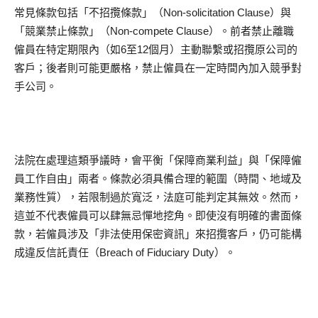
常見條款包括「不招攬條款」（Non-solicitation Clause）與
「競業禁止條款」（Non-compete Clause）。前者禁止離職
僱員在特定期限內（如6至12個月）主動聯繫或招攬原公司的
客戶；後者則可能更嚴格，禁止僱員在一定時間內加入競爭對
手公司。
法院在處理這類爭議時，會平衡「保障商業利益」與「保障僱
員工作自由」兩者。條款必須具備合理的範圍（時間、地域及
業務性質），若限制過於寬泛，法庭可能判定其無效。然而，
這並不代表僱員可以肆無忌憚地挖角。即使沒有明確的書面條
款，若僱員涉及「非法使用保密資訊」來招攬客戶，仍可能構
成違反信託責任（Breach of Fiduciary Duty）。