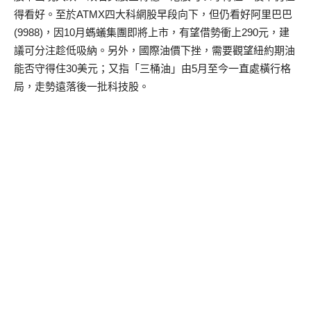
得看好。至於ATMX四大科網股早段向下，但仍看好阿里巴巴
(9988)，因10月螞蟻集團即將上市，有望借勢衝上290元，建
議可分注趁低吸納。另外，國際油價下挫，需要觀望紐約期油
能否守得住30美元；又指「三桶油」由5月至今一直處橫行格
局，走勢遠落後一批科技股。