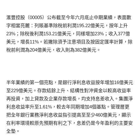
滙豐控股（00005）公布截至今年六月底止中期業績，表面數
字相當亮麗：列賬基準除稅前利潤195.22億美元，按年上升
23%；除稅後利潤153.21億美元，同樣增加23%；收入377億
美元，增長11%。若撇除須予注意項目及按固定匯率計算，除
稅前利潤為204億美元，收入則為382億美元。
半年業績的第一個亮點，是銀行淨利息收益按年增加16億美元
至229億美元。存款結餘上升、結構性對沖資金以較高收益率
再投資，加上貸款及企業存款增長，均支持息差收入。集團淨
利息收益率升至1.61%，較去年同期增加4個基點。管理層更
把全年銀行業務淨利息收益指引提高至至少460億美元，顯示
在利率環境較原先預期有利之下，息差仍是今年盈利的主要安
全墊。