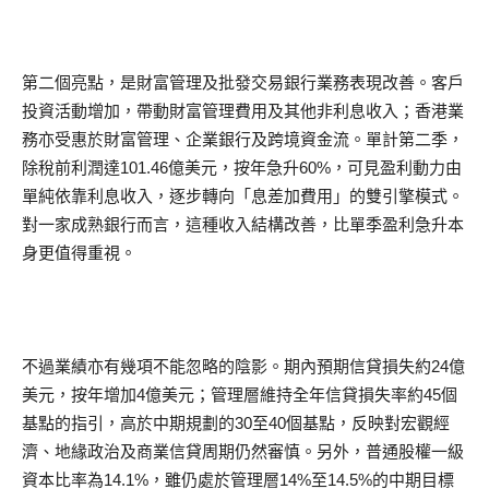
第二個亮點，是財富管理及批發交易銀行業務表現改善。客戶
投資活動增加，帶動財富管理費用及其他非利息收入；香港業
務亦受惠於財富管理、企業銀行及跨境資金流。單計第二季，
除稅前利潤達101.46億美元，按年急升60%，可見盈利動力由
單純依靠利息收入，逐步轉向「息差加費用」的雙引擎模式。
對一家成熟銀行而言，這種收入結構改善，比單季盈利急升本
身更值得重視。
不過業績亦有幾項不能忽略的陰影。期內預期信貸損失約24億
美元，按年增加4億美元；管理層維持全年信貸損失率約45個
基點的指引，高於中期規劃的30至40個基點，反映對宏觀經
濟、地緣政治及商業信貸周期仍然審慎。另外，普通股權一級
資本比率為14.1%，雖仍處於管理層14%至14.5%的中期目標