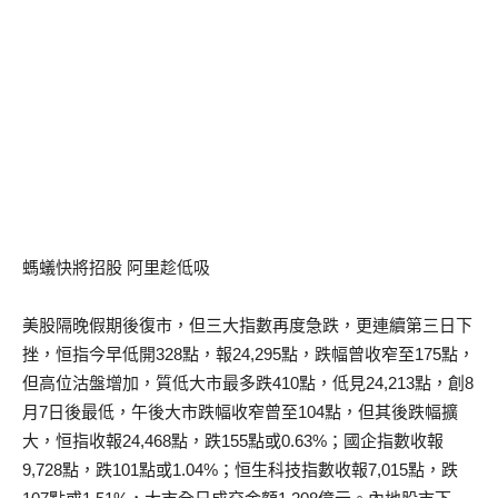
螞蟻快將招股 阿里趁低吸
美股隔晚假期後復市，但三大指數再度急跌，更連續第三日下
挫，恒指今早低開328點，報24,295點，跌幅曾收窄至175點，
但高位沽盤增加，質低大市最多跌410點，低見24,213點，創8
月7日後最低，午後大市跌幅收窄曾至104點，但其後跌幅擴
大，恒指收報24,468點，跌155點或0.63%；國企指數收報
9,728點，跌101點或1.04%；恒生科技指數收報7,015點，跌