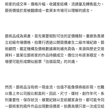
術家的成交率、價格升幅、收藏家結構、流通量及轉售能力。
藝術價值於是被翻譯成一套資本市場可以理解的語言。
藝術品成為資產，首先需要相對可信的定價機制。畫廊負責建
立初級市場價格，拍賣行透過公開競價產生二級市場紀錄，藝
術顧問、鑑定機構及價格數據庫則補充真偽、來源與歷史交易
資料。當某位藝術家的作品持續成交，價位分布逐漸穩定，市
場便可能形成類似股票「估值區間」的共識。
然而，藝術品沒有統一現金流，估值不能像債券般折現，也難
以像上市公司般比較盈利。因此，尺寸、媒材、創作年代、系
列重要性、保存狀況、展覽紀錄以至前藏家身份，都可能令同
一藝術家的兩件作品出現數倍價差。拍賣高價只是一次成交結