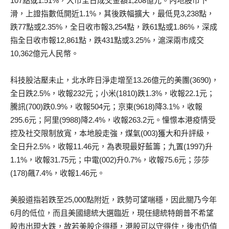
107點或1.51%，大市全日成交金額1,208億元。內地股市下
滑，上證指數低開近1.1%，其後跌幅擴大，最低見3,238點，
跌77點或2.35%，全日收市報3,254點，跌61點或1.86%，深成
指全日收市報12,861點，跌431點或3.25%，滬深兩市成交
10,362億元人民幣。
科技股沽壓未止，北水昨日淨走增至13.26億元的美團(3690)，
全日跌2.5%，收報232元；小米(1810)跌1.3%，收報22.1元；
騰訊(700)跌0.9%，收報504元；京東(9618)降3.1%，收報
295.6元；阿里(9988)降2.4%，收報263.2元。憧憬本港疫情受
控及社交限制放寬，本地股走強，煤氣(003)獲大和升評級，
全日升2.5%，收報11.46元，為表現最好藍籌；九置(1997)升
1.1%，收報31.75元；中電(002)升0.7%，收報75.6元；莎莎
(178)飆7.4%，收報1.46元。
美股道指若跌至25,000點附近，跌勢可望喘穩，因此關乃今年
6月的低位，而且美國總統大選臨近，現任總統特朗普不希望
股市出現大跌，故若美股企得穩，港股可以守得住，後市仍值