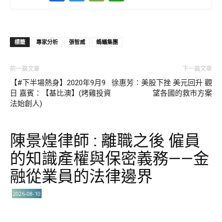
標籤
專家分析
張智威
螞蟻集團
前一篇文章
下一篇文章
【#下半場熱身】2020年9月9
徐惠芳∶美股下挫 美元回升 觀
日 嘉賓：【基比澳】(烤雞投資
望各國的救市方案
法始創人)
陳景煌律師 : 離職之後 僱員
的知識產權與保密義務——金
融從業員的法律邊界
2026-08-10