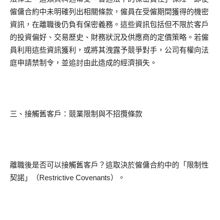
僱傭合約中未明確列出相關條款，僱員在受僱期間獲得的機密
資訊，在離職後仍負有保密義務。這些資訊包括但不限於客戶
的投資偏好、交易歷史、財務狀況及供應商的定價策略。若僱
員利用這些資訊獲利，或將其洩露予競爭對手，公司有權向法
庭申請禁制令，並追討由此造成的經濟損失。
三、接觸舊客戶：競業限制與不招攬條款
離職後是否可以接觸舊客戶？這取決於僱傭合約中的「限制性
契諾」（Restrictive Covenants）。