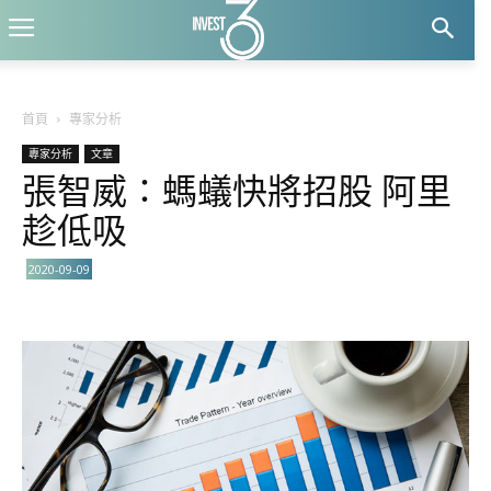
首頁
專家分析
專家分析
文章
張智威∶螞蟻快將招股 阿里
趁低吸
2020-09-09