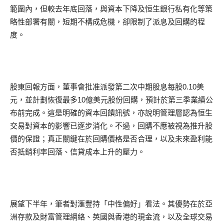
範圍內，但較去年底回落，與資本下降及恒生銀行私有化等策
略性部署有關，短期不構成危機，卻限制了派息及回購的程
度。
股東回報方面，董事會批准派發第二次中期股息每股0.10美
元，並計劃恢復最多10億美元股份回購，預計於第三季業績公
布前完成。這是明確的資本回饋訊號，亦說明管理層認為恒生
交易對資本的影響已逐步消化。不過，回購不應被視為推升股
價的保證；真正關鍵在於回購價格是否合理，以及未來盈利能
否抵銷利率回落、信貸成本上升的壓力。
展望下半年，筆者對滙豐持「中性偏好」看法。其優勢在於亞
洲存款及財富管理網絡、英國與香港的現金流，以及全球交易