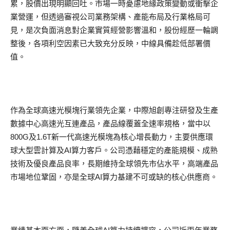
累，股價出現明顯回吐。市場一時憂慮地緣政策變動或衝擊企
業營運，但透過審視公司業務架構、產能布局及行業格局可
見，是次負面消息對企業實質經營影響溫和，股份經歷一輪調
整後，各項利空因素已大致充分反映，中線具備趁低部署價
值。
作為全球高速光模塊行業領先企業，中際旭創專注研發及生產
數據中心高速光互連產品，產品線覆蓋全速率規格，當中以
800G及1.6T新一代高速光模塊為核心增長動力，主要供應環
球大型雲計算及AI算力客戶。公司憑藉穩定的產能規模、成熟
技術及優良產品良率，長期維持全球領先市佔水平，高端產品
市場地位鞏固，亦是全球AI算力基建不可或缺的核心供應商。