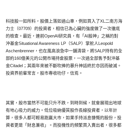
科技股一如所料，股價上落如過山車，例如買入了XL二南方海
力士（07709）的投資者，相信已為心臟的強度做了一次徹底
的檢查。最近，連前OpenAI研究員，有「AI股神」之稱的對
沖基金Situational Awareness LP（SALP）掌舵人Leopold
Aschenbrenner，也在風高浪急中一舖清袋，將SALP持有的全
部約160億美元的公開市場持倉股票，一次過全部售予對沖基
金Citadel；其兩年來被不斷吹捧的暴升神話終於亦因而破滅。
投資界前輩常言，股市專收叻仔，信焉。
其實，股市當然不可能只升不跌，到時到候，就會展現出地球
有地心吸力的威力。低位吸納優質股作長線投資者，以年計
算，很多人都可輕易跑贏大市，如果手持派息慷慨的股份，投
資者更是「財息兼收」。而投機性的頻繁買入賣出者，很多都