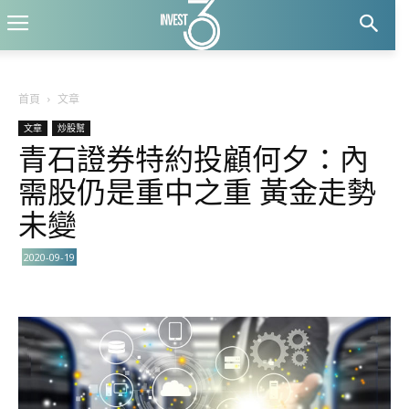
首頁
文章
文章
炒股幫
青石證券特約投顧何夕：內
需股仍是重中之重 黃金走勢
未變
2020-09-19