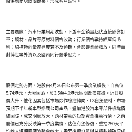
廠供應商認證周期長，形成客戶黏性。
主要風險：汽車行業周期波動，下游車企銷量起伏直接影響訂
單；鋼材、晶片等原材料價格波動；行業價格戰持續壓低毛
利；線控轉向量產進度若不及預期，會影響業績釋放，同時面
對博世等外資以及國內同行競爭壓力。
股價走勢方面，港股由4月26日公布第一季度業績後，自高位
5.74港元，大幅回落，於3.5至4.0港元區間反覆震盪。近日股
價大升，催化因素包括市場炒作線控轉向、L3自駕題材，市場
預期下半年新車型搭載公司產品，疊加港股汽車零部件板塊情
緒回暖，成交明顯放大，題材帶動的短期資金推動行情，之前
股價已充分反映第一季度業績，估值有望修復，重拾250天平
均線。短期股價波動會較大，需要後續訂單與業績數據確認成