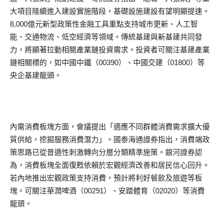
大項目陸續進入建設實施階段，基礎設施建設有望明顯提速。
8,000億元新型政策性金融工具重點支持城市更新、人工智
能、交通物流、低空經濟等領域。傳統基建與新基建共同發
力，將顯著拉動相關產業鏈投資需求。投資者可關注基建產業
鏈相關標的，如中國中鐵（00390）、中國交建（01800）等
央企基建龍頭。
內需消費板塊方面，會議提出「適應不同群體消費需求擴大優
質供給，挖掘服務消費潛力」。國泰海通證券指出，消費端政
策思路已從普適性刺激轉向分層分類精準施策。銀河證券認
為，消費板塊全面復甦依賴於宏觀經濟改善和居民信心回升。
若內地推出宏觀政策支持消費，預計將利好餐飲及旅遊等板
塊。可關注華潤啤酒（00291）、安踏體育（02020）等消費
龍頭。