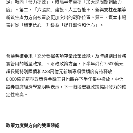
足」轉向「發力提效」，時隔半年重提「加大逆周期調節力
度」。第二，「六張網」建設、人工智能＋、新興支柱產業等
新質生產力方向被置於更加突出的戰略位置。第三，資本市場
表述從「穩定信心」升級為「提升韌性和信心」。
會議明確要求「充分發揮各項存量政策效能，及時謀劃出台務
實管用的增量政策」。財政政策方面，下半年尚有7,500億元
超長期特別國債和2.33萬億元新增專項債額度有待釋放。
8,000億元新型政策性金融工具也將在下半年集中投放。中信
證券首席經濟學家明明表示，下一階段宏觀政策協同發力的確
定性較高。
政策力度與方向的雙重確認