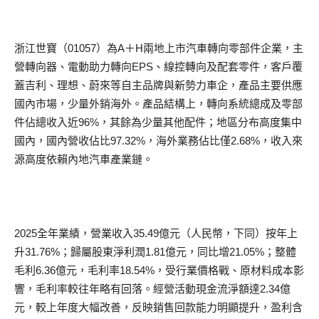
浙江世寶（01057）為A＋H兩地上市汽車轉向零部件企業，主
營轉向器、電動助力轉向EPS、線控轉向及配套零件，客戶覆
蓋吉利、理想、蔚來等自主品牌與新勢力車企，產品主要供應
國內市場，少量外銷海外。產品結構上，轉向系統總成及零部
件佔總收入近96%，其餘為少量其他配件；地區分布高度集中
國內，國內營收佔比97.32%，海外業務佔比僅2.68%，收入來
源高度依賴內地汽車產業鏈。
2025全年業績，營業收入35.49億元（人民幣，下同）按年上
升31.76%；歸屬股東淨利潤1.81億元，同比增21.05%；整體
毛利6.36億元，毛利率18.54%，受行業價格戰、原材料成本影
響，毛利率較往年略有回落。經營活動現金流淨額達2.34億
元，較上年度大幅改善，反映銷售回款能力明顯提升，盈利含