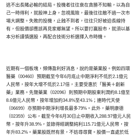
逃不出長賭必輸的結局。投機者往往衰在貪勝不知輸，以為自
己一時得利，就股神上身，忽視風險，最後往往敵不過一次市
場大調整。失敗的投機，止蝕不到者，往往只好被迫長線持
有，但股價卻應該再見家鄉無望。所以要打贏股市，就須以基
本分析謹慎選股，再配合技術分析選擇入市時機。
近期有一個板塊，頻傳盈利好消息，說的是藥業股。例如四環
醫藥（00460）預期截至今年6月底止中期淨利不低於2.1億元
人民幣，按年大增不低於2.17倍，主要受惠於「醫美＋創新
藥」業務。先聲藥業（02096）則預期中期股東利潤約8.1億至
8.6億元人民幣，按年增加約34.8%至43.1%；連時代天使
（06699）亦預期中期淨利增長最多79%。此外，藥明康德
（02359）公布，截至今年6月30日止中期收入288.97億元人民
幣，按年升38.9%，並錄得經調整純利115.71億元人民幣，按
年升83.2%。藥業股既然有景，不妨尋尋寶。股價一直處於低