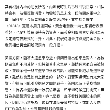
其實根據內地的朋友所說，內地現時生活已經回復正常，相信
將會有一波報復性消費，內需股仍是未來一段時間的重中之
重。同樣地，今個星期黃金股票表現好，當中招金礦業
（01818）更是本周升逾兩成。黃金走勢我一向也跟讀者表示
看好，也是打算長期持有的資產，而黃金相關股票更會因為黃
金走勢有倍數式的上升，因此，我現時還未打算減持黃金股，
我仍相信黃金類股票還有一段升幅。
美國方面，隨著大選愈來愈近，特朗普語出愈來愈驚人，為拉
選票無所不用其極。但特朗普多次聲稱，郵遞選票很容易被篡
改，並暗示他一旦在選舉中落敗的話，可能會拒絕承認選舉結
果。雖然這也是他嘴上謊言的一部分，對實際選情沒有太大影
響，但這有可能引發選民之間的戰爭，美國現時正受疫情影
響，世界各地迎多新一波疫情爆發，如果到時候選民衝突，無
疑為美國經濟雪上加霜。這也是我一直不看好美國股市的原
因，因此我仍然認為，現時在減低美國的持貨，或加入反向
ETF作為對沖，也是現時明智的選擇。