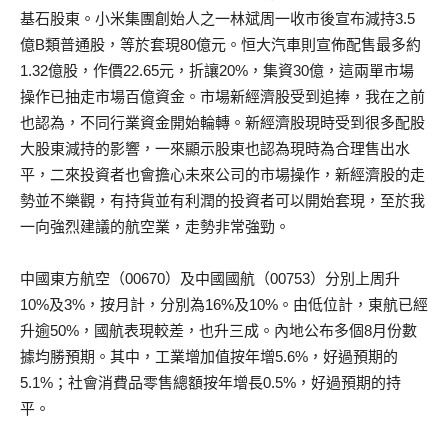
基石股東。小米集團創始人之一林斌周一收市後宣布減持3.5
億B類普通股，等於套現80億元。恒大汽車則宣佈配售最多約
1.32億股，作價22.65元，折讓20%，集資30億，這兩單市場
操作已抽走市場百億資金。市場新經濟股受到追捧，我在之前
也認為，不同行業資金開始輪轉。新經濟股現時受到很多配股
大股東減持的影響，一來顯示股東也認為現時為合理售出水
平，二來投資者也會擔心未來公司的市場操作，新經濟股的走
勢並不樂觀，有持貨並有利潤的投資者可以開始套現，至於我
一向強烈建議的航空業，走勢非常強勁。
中國東方航空（00670）及中國國航（00753）分別上周升
10%及3%，按月計，分別為16%及10%。由低位計，東航已經
升逾50%，國航表現較差，也升三成。內地公布多個8月份數
據均勝預期。其中，工業增加值按年增5.6%，好過預期的
5.1%；社會消費品零售總額按年增長0.5%，好過預期的持
平。