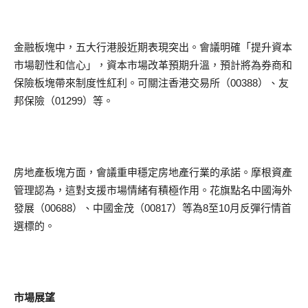
金融板塊中，五大行港股近期表現突出。會議明確「提升資本
市場韌性和信心」，資本市場改革預期升溫，預計將為券商和
保險板塊帶來制度性紅利。可關注香港交易所（00388）、友
邦保險（01299）等。
房地產板塊方面，會議重申穩定房地產行業的承諾。摩根資產
管理認為，這對支援市場情緒有積極作用。花旗點名中國海外
發展（00688）、中國金茂（00817）等為8至10月反彈行情首
選標的。
市場展望