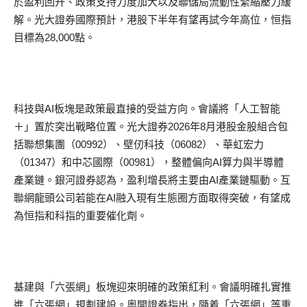
於盈利回升、政策支持力度加大以及聯儲局流動性緊縮壓力緩
解。光大證券國際預計，港股下半年有望再試今年高位，恒指
目標為28,000點。
科技與AI板塊是政策最直接的受益方向。會議將「人工智能
＋」置於突出戰略位置。光大證券2026年8月港股金股組合包
括聯想集團（00992）、壁仞科技（06082）、華虹宏力
（01347）和中芯國際（00981），整體偏向AI算力與半導體
產業鏈。銀河證券認為，盈利增長將主要由AI產業鏈驅動。互
聯網龍頭公司若能在AI融入現有生態圈方面取得突破，有望成
為恒指和科指的重要催化劑。
基建與「六張網」板塊迎來明確的政策紅利。會議明確扎實推
進「六張網」規劃建設。粵開證券指出，隨着「六張網」等重