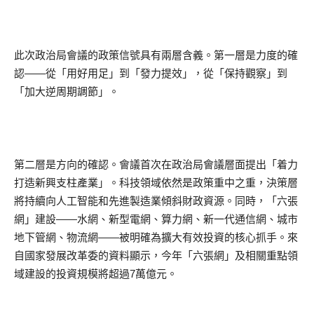
此次政治局會議的政策信號具有兩層含義。第一層是力度的確
認——從「用好用足」到「發力提效」，從「保持觀察」到
「加大逆周期調節」。
第二層是方向的確認。會議首次在政治局會議層面提出「着力
打造新興支柱產業」。科技領域依然是政策重中之重，決策層
將持續向人工智能和先進製造業傾斜財政資源。同時，「六張
網」建設——水網、新型電網、算力網、新一代通信網、城市
地下管網、物流網——被明確為擴大有效投資的核心抓手。來
自國家發展改革委的資料顯示，今年「六張網」及相關重點領
域建設的投資規模將超過7萬億元。