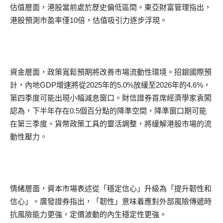
估值層面，港股當前處於歷史偏低區間。東亞財富管理指出，
港股預測市盈率僅10倍，估值吸引力逐步浮現。
資金層面，政策寬鬆預期將改善市場流動性環境。招銀國際預
計，內地GDP增速將從2025年的5.0%放緩至2026年的4.6%，
第四季度可能出現小幅減息窗口。財信證券首席經濟學家袁闖
認為，下半年存在0.5個百分點的降準空間，降準窗口期可能
在第三季度。貨幣政策工具的靈活調整，將緩解港股市場的流
動性壓力。
情緒層面，資本市場表述從「穩定信心」升級為「提升韌性和
信心」。廣發證券指出，「韌性」意味着應對外部風險傳遞時
抗風險能力更強，定價波動的內生穩定性更強。