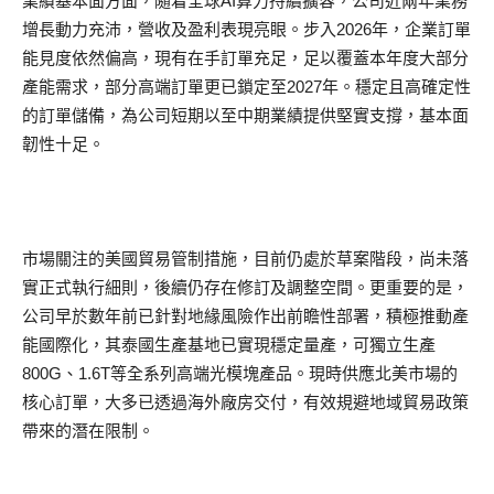
業績基本面方面，隨着全球AI算力持續擴容，公司近兩年業務
增長動力充沛，營收及盈利表現亮眼。步入2026年，企業訂單
能見度依然偏高，現有在手訂單充足，足以覆蓋本年度大部分
產能需求，部分高端訂單更已鎖定至2027年。穩定且高確定性
的訂單儲備，為公司短期以至中期業績提供堅實支撐，基本面
韌性十足。
市場關注的美國貿易管制措施，目前仍處於草案階段，尚未落
實正式執行細則，後續仍存在修訂及調整空間。更重要的是，
公司早於數年前已針對地緣風險作出前瞻性部署，積極推動產
能國際化，其泰國生產基地已實現穩定量產，可獨立生產
800G、1.6T等全系列高端光模塊產品。現時供應北美市場的
核心訂單，大多已透過海外廠房交付，有效規避地域貿易政策
帶來的潛在限制。