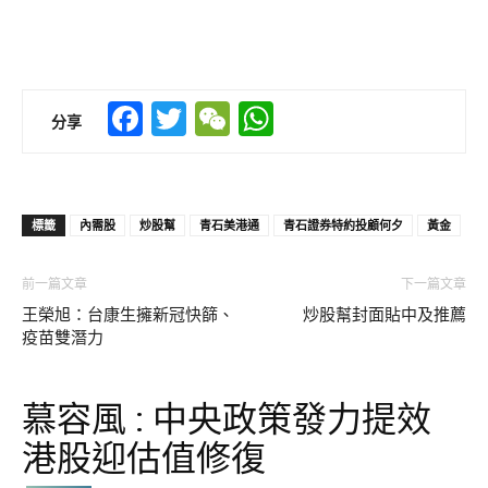
Facebook
Twitter
WeChat
WhatsApp
分享
標籤
內需股
炒股幫
青石美港通
青石證券特約投顧何夕
黃金
前一篇文章
下一篇文章
王榮旭：台康生擁新冠快篩、
炒股幫封面貼中及推薦
疫苗雙潛力
慕容風 : 中央政策發力提效
港股迎估值修復