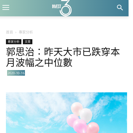
首頁
專家分析
專家分析
文章
郭思治∶昨天大市已跌穿本
月波幅之中位數
2020-10-16