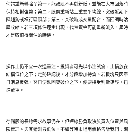
何謂重新轉強？第一，龍頭股不再創新低，並能在大市回落時
保持相對強勢；第二，股價重新站上重要平均線，突破近期下
降趨勢或橫行區頂部；第三，突破時成交量配合，而回調時沽
壓收縮。若三項條件逐步出現，代表資金可能重新流入，屆時
才是較值得關注的時機。
操作上仍不宜一次過重注。投資者可先以小注試倉，止損放在
結構低位之下；走勢確認後，才分段增加持倉。若板塊只因單
日消息反彈，翌日便跌回突破位之下，便要接受判斷錯誤，迅
速離場。
存儲股的長線需求故事仍在，但短線勝負取決於買入位置與風
險管理。與其猜測最低位，不如等待市場用價格告訴我們：調