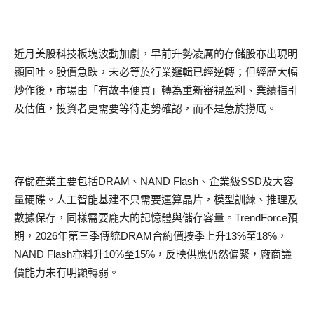
近月美股科技板塊波動加劇，早前升勢凌厲的存儲股亦出現明
顯回吐。股價急跌，未必等於行業邏輯已經逆轉；但經歷大幅
炒作後，市場由「有故事便買」轉為重新審視盈利、業績指引
及估值，投資者更需要等待走勢確認，而不是急於撈底。
存儲產業主要包括DRAM、NAND Flash、企業級SSD及大容
量硬碟。人工智能基建不只需要運算晶片，模型訓練、推理及
數據保存，同樣需要龐大的記憶體與儲存容量。TrendForce預
期，2026年第三季傳統DRAM合約價按季上升13%至18%，
NAND Flash亦料升10%至15%，反映供應仍然偏緊，廠商議
價能力未有明顯轉弱。