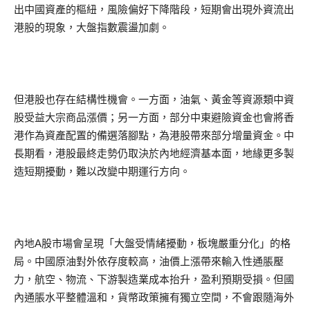
出中國資產的樞紐，風險偏好下降階段，短期會出現外資流出
港股的現象，大盤指數震盪加劇。
但港股也存在結構性機會。一方面，油氣、黃金等資源類中資
股受益大宗商品漲價；另一方面，部分中東避險資金也會將香
港作為資產配置的備選落腳點，為港股帶來部分增量資金。中
長期看，港股最終走勢仍取決於內地經濟基本面，地緣更多製
造短期擾動，難以改變中期運行方向。
內地A股市場會呈現「大盤受情緒擾動，板塊嚴重分化」的格
局。中國原油對外依存度較高，油價上漲帶來輸入性通脹壓
力，航空、物流、下游製造業成本抬升，盈利預期受損。但國
內通脹水平整體溫和，貨幣政策擁有獨立空間，不會跟隨海外