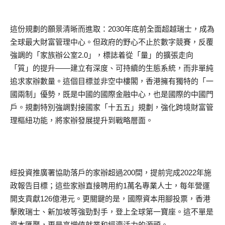
這份規劃的願景清晰而進取：2030年底前全面超越瑞士，成為
全球最大財富管理中心。但政府的野心不止於數字競賽，反覆
強調的「家族辦公室2.0」，標誌着從「量」的擴張走向
「質」的提升——建立有深度、可持續的生態系統，而非單純
追求家辦數量。這個目標並非空中樓閣，香港擁有獨特的「一
國兩制」優勢，既是中國的國際金融中心，也是國際的中國門
戶。規劃特別強調對接國家「十五五」規劃，強化跨境財富管
理樞紐功能，將家辦發展提升到戰略層面。
經投資推廣署協助落戶的家辦超過200間，提前完成2022年施
政報告目標；這些家辦直接聘用約1萬名專業人士，每年營運
開支貢獻126億港元。更關鍵的是，國際資本用腳投票，香港
擊敗瑞士、新加坡等強勁對手，登上全球第一寶座。這不單是
資本匯聚，更是高增值就業和經濟活力的源頭。