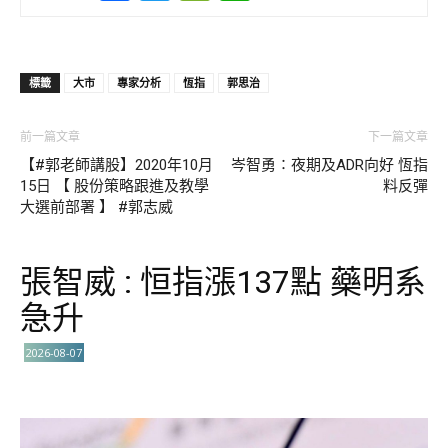
標籤
大市
專家分析
恆指
郭思治
前一篇文章
下一篇文章
【#郭老師講股】2020年10月
岑智勇∶夜期及ADR向好 恆指
15日 【 股份策略跟進及教學
料反彈
大選前部署 】 #郭志威
張智威 : 恒指漲137點 藥明系
急升
2026-08-07