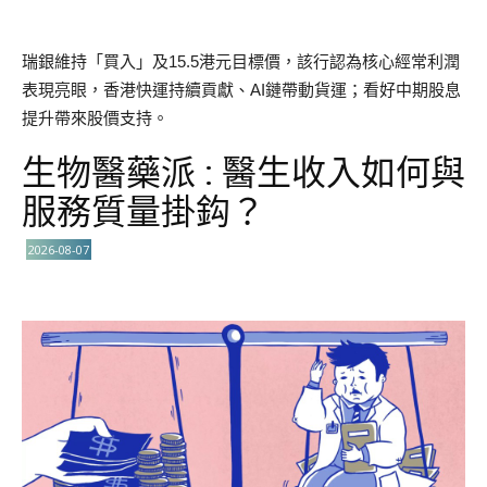
瑞銀維持「買入」及15.5港元目標價，該行認為核心經常利潤
表現亮眼，香港快運持續貢獻、AI鏈帶動貨運；看好中期股息
提升帶來股價支持。
生物醫藥派 : 醫生收入如何與
服務質量掛鈎？
2026-08-07