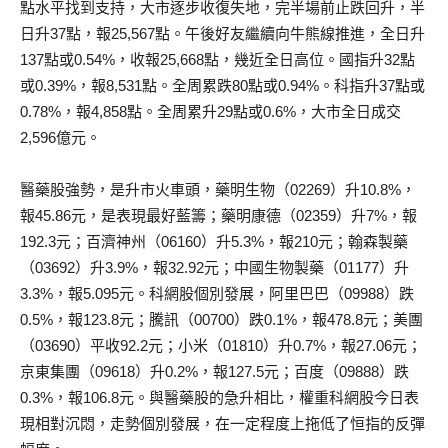
點水平找到支持，大市逐步收復失地，完半場前止跌回升，半
日升37點，報25,567點。午後好友繼續向牛熊線推進，全日升
137點或0.54%，收報25,668點，幾近全日高位。國指升32點
或0.39%，報8,531點。全周累跌80點或0.94%。科指升37點或
0.78%，報4,858點。全周累升29點或0.6%，大市全日成交
2,596億元。
醫藥股強勢，是升市火車頭，藥明生物（02269）升10.8%，
報45.86元，是表現最好藍籌；藥明康德（02359）升7%，報
192.3元；百濟神州（06160）升5.3%，報210元；翰森製藥
（03692）升3.9%，報32.92元；中國生物製藥（01177）升
3.3%，報5.095元。科網股個別發展，阿里巴巴（09988）跌
0.5%，報123.8元；騰訊（00700）跌0.1%，報478.8元；美團
（03690）平收92.2元；小米（01810）升0.7%，報27.06元；
京東集團（09618）升0.2%，報127.5元；百度（09888）跌
0.3%，報106.8元。與醫藥股的急升相比，權重科網股今日表
現相對沉悶，走勢個別發展，在一定程度上拖低了恒指的反彈