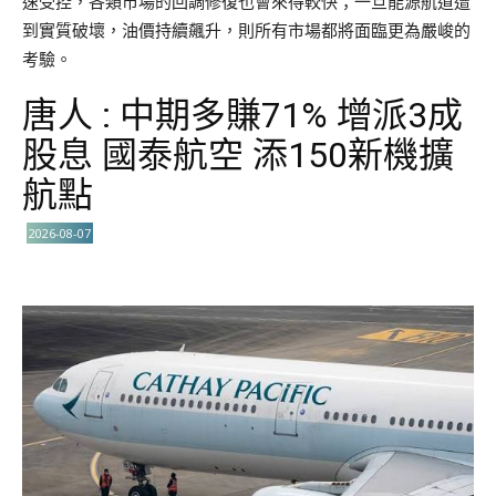
速受控，各類市場的回調修復也會來得較快；一旦能源航道遭
到實質破壞，油價持續飆升，則所有市場都將面臨更為嚴峻的
考驗。
唐人 : 中期多賺71% 增派3成
股息 國泰航空 添150新機擴
航點
2026-08-07