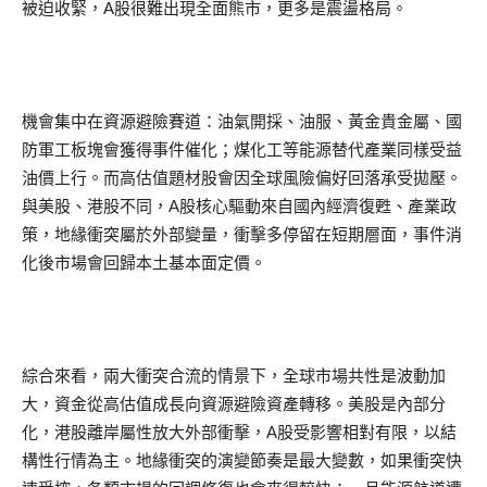
被迫收緊，A股很難出現全面熊市，更多是震盪格局。
機會集中在資源避險賽道：油氣開採、油服、黃金貴金屬、國
防軍工板塊會獲得事件催化；煤化工等能源替代產業同樣受益
油價上行。而高估值題材股會因全球風險偏好回落承受拋壓。
與美股、港股不同，A股核心驅動來自國內經濟復甦、產業政
策，地緣衝突屬於外部變量，衝擊多停留在短期層面，事件消
化後市場會回歸本土基本面定價。
綜合來看，兩大衝突合流的情景下，全球市場共性是波動加
大，資金從高估值成長向資源避險資產轉移。美股是內部分
化，港股離岸屬性放大外部衝擊，A股受影響相對有限，以結
構性行情為主。地緣衝突的演變節奏是最大變數，如果衝突快