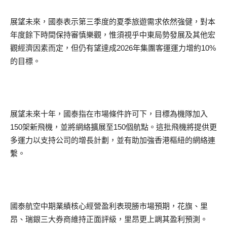
展望未來，國泰表示第三季度的夏季旅遊需求依然強健，對本
年度餘下時間保持審慎樂觀，惟須視乎中東局勢發展及其他宏
觀經濟因素而定，但仍有望達成2026年集團客運運力增約10%
的目標。
展望未來十年，國泰指在市場條件許可下，目標為機隊加入
150架新飛機，並將網絡擴展至150個航點。這批飛機將提供更
多運力以支持公司的增長計劃，並有助加強香港樞紐的網絡連
繫。
國泰航空中期業績核心經營盈利表現勝市場預期，花旗、里
昂、瑞銀三大券商維持正面評級，里昂更上調其盈利預測。