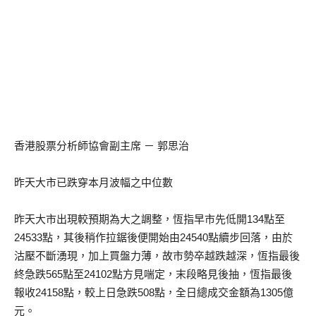
香港股票分析師協會副主席 － 郭思治
昨天大市已跌穿本月波幅之中位數
昨天大市出現較預期為大之調整，恆指早市先低開134點至
24533點，其後稍作拉鋸後便開始由24540點續步回落，由於
沽壓不斷湧現，加上買盤力薄，故市勢卒越跌越深，恆指最後
終急跌565點至24102點方見喘定，末段略見後抽，恆指最後
報收24158點，較上日急跌508點，全日總成交金額為1305億
元。