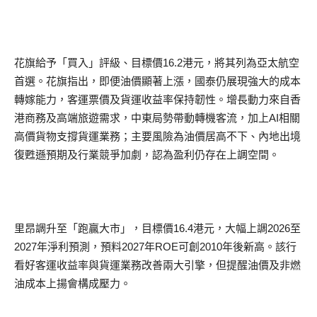
花旗給予「買入」評級、目標價16.2港元，將其列為亞太航空
首選。花旗指出，即便油價顯著上漲，國泰仍展現強大的成本
轉嫁能力，客運票價及貨運收益率保持韌性。增長動力來自香
港商務及高端旅遊需求，中東局勢帶動轉機客流，加上AI相關
高價貨物支撐貨運業務；主要風險為油價居高不下、內地出境
復甦遜預期及行業競爭加劇，認為盈利仍存在上調空間。
里昂調升至「跑贏大市」，目標價16.4港元，大幅上調2026至
2027年淨利預測，預料2027年ROE可創2010年後新高。該行
看好客運收益率與貨運業務改善兩大引擎，但提醒油價及非燃
油成本上揚會構成壓力。