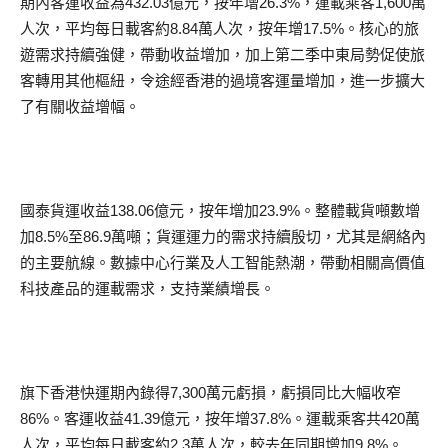
期內客運收益為432.03億元，按年增26.3%，運載乘客1,600萬
人次，平均每日載客約8.84萬人次，按年增17.5%。核心的旅
遊需求持續強健，帶動收益增加，加上第二季中東局勢促使旅
客轉用其他樞紐，令途經香港的過境客運量增加，進一步擴大
了有關收益增幅。
國泰貨運收益138.06億元，按年增加23.9%。整體載貨噸數增
加8.5%至86.9萬噸；貨運運力的需求持續殷切，尤其是網絡內
的主要航線。數據中心行業及人工智能熱潮，帶動相關高價值
科技產品的運載需求，支持業績增長。
旗下香港快運期內錄得7,300萬元虧損，虧損同比大幅收窄
86%。客運收益41.39億元，按年增37.8%。運載乘客共420萬
人次，平均每日載客約2.3萬人次，較去年同期增加9.8%。