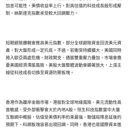
加息可能性，美債收益率上行，對高估值的科技成長股形成壓
制，納斯達克指數承受較大回調壓力。
短期避險邏輯會推高美元指數，部分全球避險資金回流美元資
產，對大盤形成一定托底。不過，若衝突持續擴大，美國同時
捲入歐亞兩處危機，財政開支、通脹雙重壓力疊加，市場會擔
憂美國經濟滯脹風險，美股大盤整體波動會顯著放大，上漲主
線從科技成長切換至資源防禦板塊。
香港作為離岸金融市場，港股對全球地緣風險、美元流動性高
度敏感，受外部衝擊會大於內地A股。恒生科技指數當中大量
互聯網中概股，估值受美債利率約束最強，聯儲局降息延後的
預期下，科網板塊容易出現回調。同時，香港也是國際資本進