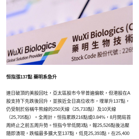
恒指漲137點 藥明系急升
連日破頂的美股回吐，亞太區股市今早普遍偏軟，但港股在A
股支持下先跌後回升，並挨近全日高位收市，埋單升137點，
仍受制於俗稱牛熊線的250天線（25,733點）及10天線
（25,705點）。全周計，恒指累跌216點或0.84%，8月開局首
周終止之前五周升勢。恒指今早低開3點，報25,526點後沽壓
隨即湧現，跌幅最多擴大至137點，低見25,393點，在25,400