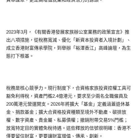
2023年3月，《有關香港發展家族辦公室業務的政策宣言》推
出八項措施，從稅務寬減、優化「新資本投資者入境計劃」、
成立香港財富傳承學院，到舉辦「裕澤香江」高峰論壇，為生
態打下根基。
稅務是核心競爭力。現行制度下，合資格家族投資控權工具可
豁免利得稅，資產門檻2.4億港元，要求至少兩名全職僱員及
200萬港元營運開支。2026年將擴大「基金」定義涵蓋退休基
金、捐款基金；擴大合資格投資種類至境外不動產、碳排放
權、數字資產、貴金屬、私募債權；撤銷附帶交易5%門檻；
放寬特定目的實體免稅待遇。這些釋放的信號很明確：香港不
僅要留住財富，更要讓財富增值、傳承、創新。