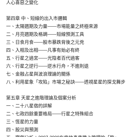
人心喜惡之變化
第四章 中、短線的出入市邏輯
一、太陽週期及力量——市埸能量之終極來源
二、月亮週期及格調——短線預測工具
三、日食月食——股市暴跌背後之元兇
四、入相及出相——凡事有始必有終
五、行星之過宮——光陰者百代過客
六、行星之逆行——逆水行舟，不進則退
七、金融占星與波浪理論的關係
八、利用星象「攻陷」市場之秘訣——透視星星的探戈舞步
第五章 天星之進階理論及個案分析
一、二十八星宿的詳解
二、七政四餘重要格局——行星之特殊組合
三、恆星的力量
四、股災與預測