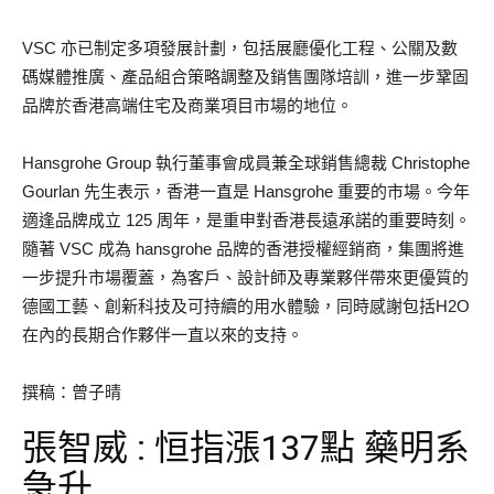
VSC 亦已制定多項發展計劃，包括展廳優化工程、公關及數
碼媒體推廣、產品組合策略調整及銷售團隊培訓，進一步鞏固
品牌於香港高端住宅及商業項目市場的地位。
Hansgrohe Group 執行董事會成員兼全球銷售總裁 Christophe
Gourlan 先生表示，香港一直是 Hansgrohe 重要的市場。今年
適逢品牌成立 125 周年，是重申對香港長遠承諾的重要時刻。
隨著 VSC 成為 hansgrohe 品牌的香港授權經銷商，集團將進
一步提升市場覆蓋，為客戶、設計師及專業夥伴帶來更優質的
德國工藝、創新科技及可持續的用水體驗，同時感謝包括H2O
在內的長期合作夥伴一直以來的支持。
撰稿：曾子晴
張智威 : 恒指漲137點 藥明系
急升