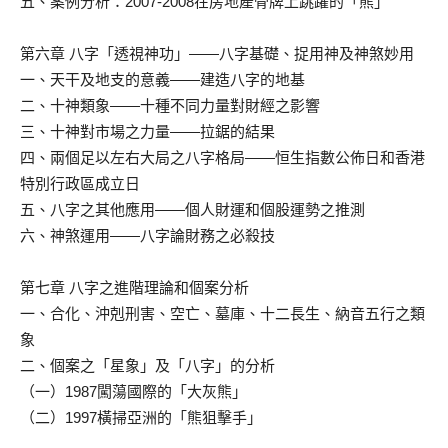
五、案例分析：2007-2008在房地產骨牌上跳躍的「熊」
第六章 八字「透視神功」——八字基礎、捉用神及神煞妙用
一、天干及地支的意義——建造八字的地基
二、十神類象——十種不同力量對財經之影響
三、十神對市場之力量——拉鋸的結果
四、兩個足以左右大局之八字格局——恒生指數公佈日和香港
特別行政區成立日
五、八字之其他應用——個人財運和個股運勢之推測
六、神煞運用——八字論財務之必殺技
第七章 八字之進階理論和個案分析
一、合化、沖剋刑害、空亡、墓庫、十二長生、納音五行之類
象
二、個案之「星象」及「八字」的分析
（一）1987闖蕩國際的「大灰熊」
（二）1997橫掃亞洲的「熊狙擊手」