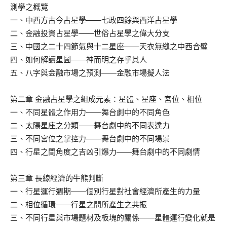
測學之概覽
一、中西方古今占星學——七政四餘與西洋占星學
二、金融投資占星學——世俗占星學之偉大分支
三、中國之二十四節氣與十二星座——天衣無縫之中西合璧
四、如何解讀星圖——神而明之存乎其人
五、八字與金融市場之預測——金融市場擬人法
第二章 金融占星學之組成元素：星體、星座、宮位、相位
一、不同星體之作用力——舞台劇中的不同角色
二、太陽星座之分類——舞台劇中的不同表達力
三、不同宮位之掌控力——舞台劇中的不同場景
四、行星之間角度之吉凶引爆力——舞台劇中的不同劇情
第三章 長線經濟的牛熊判斷
一、行星運行週期——個別行星對社會經濟所產生的力量
二、相位循環——行星之間所產生之共振
三、不同行星與市場題材及板塊的關係——星體運行變化就是