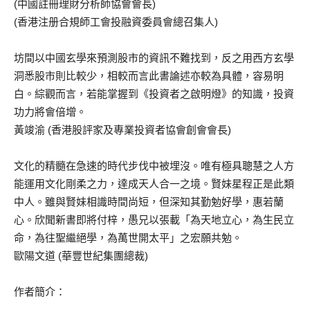
(中國註冊理財分析師協會會長)
(香港注册合規師工會投融資委員會總召集人)
坊間以中國玄學來預測股市的資訊不難找到，反之用西方玄學
洞悉股市則比較少，相較而言此書論述亦較為具體，容易明
白。綜觀而言，若能掌握到《投資者之啟明燈》的知識，投資
功力將會倍增。
黃竣渝 (香港股評家及專業投資者協會創會會長)
文化的精髓在急速的時代步伐中被埋沒。唯有極具聰慧之人方
能運用文化剛柔之力，達成天人合一之境。賢妹星程正是此類
中人。雖與賢妹相識時間尚短，但深知其勤勉好學，惠若蘭
心。欣聞新書即將付梓，愚兄以張載「為天地立心，為生民立
命，為往聖繼絕學，為萬世開太平」之宏願共勉。
歐陽文道 (華豐世紀集團總裁)
作者簡介：