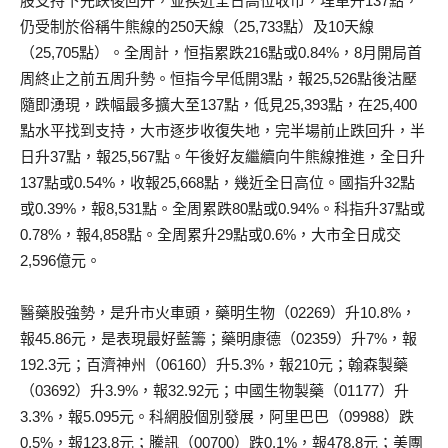
股支持下先跌後回升，並挨近全日高位收市，埋單升137點，
仍受制於俗稱牛熊線的250天線（25,733點）及10天線
（25,705點）。全周計，恒指累跌216點或0.84%，8月開局首
周終止之前五周升勢。恒指今早低開3點，報25,526點後沽壓
隨即湧現，跌幅最多擴大至137點，低見25,393點，在25,400
點水平找到支持，大市逐步收復失地，完半場前止跌回升，半
日升37點，報25,567點。午後好友繼續向牛熊線推進，全日升
137點或0.54%，收報25,668點，幾近全日高位。國指升32點
或0.39%，報8,531點。全周累跌80點或0.94%。科指升37點或
0.78%，報4,858點。全周累升29點或0.6%，大市全日成交
2,596億元。
醫藥股強勢，是升市火車頭，藥明生物（02269）升10.8%，
報45.86元，是表現最好藍籌；藥明康德（02359）升7%，報
192.3元；百濟神州（06160）升5.3%，報210元；翰森製藥
（03692）升3.9%，報32.92元；中國生物製藥（01177）升
3.3%，報5.095元。科網股個別發展，阿里巴巴（09988）跌
0.5%，報123.8元；騰訊（00700）跌0.1%，報478.8元；美團