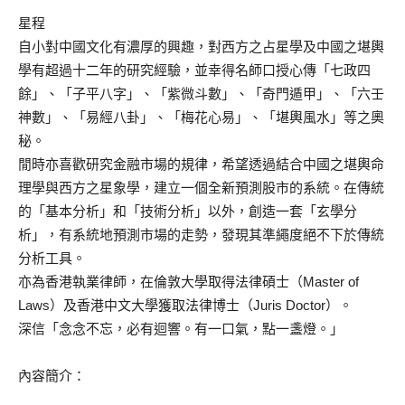
星程
自小對中國文化有濃厚的興趣，對西方之占星學及中國之堪輿
學有超過十二年的研究經驗，並幸得名師口授心傳「七政四
餘」、「子平八字」、「紫微斗數」、「奇門遁甲」、「六壬
神數」、「易經八卦」、「梅花心易」、「堪輿風水」等之奧
秘。
閒時亦喜歡研究金融市場的規律，希望透過結合中國之堪輿命
理學與西方之星象學，建立一個全新預測股市的系統。在傳統
的「基本分析」和「技術分析」以外，創造一套「玄學分
析」，有系統地預測市場的走勢，發現其準繩度絕不下於傳統
分析工具。
亦為香港執業律師，在倫敦大學取得法律碩士（Master of
Laws）及香港中文大學獲取法律博士（Juris Doctor）。
深信「念念不忘，必有迴響。有一口氣，點一盞燈。」
內容簡介：