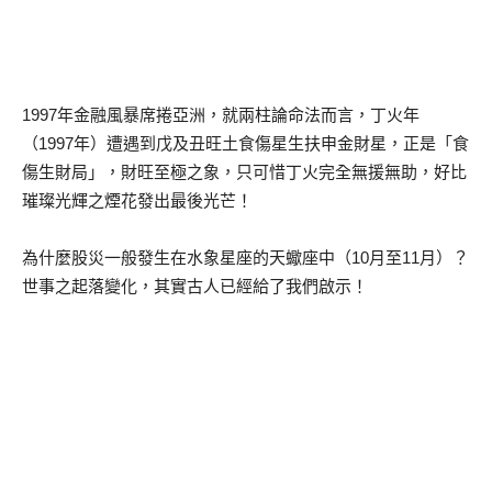
1997年金融風暴席捲亞洲，就兩柱論命法而言，丁火年
（1997年）遭遇到戊及丑旺土食傷星生扶申金財星，正是「食
傷生財局」，財旺至極之象，只可惜丁火完全無援無助，好比
璀璨光輝之煙花發出最後光芒！
為什麼股災一般發生在水象星座的天蠍座中（10月至11月）？
世事之起落變化，其實古人已經給了我們啟示！