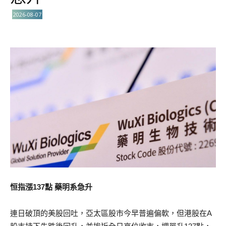
2026-08-07
恒指漲137點 藥明系急升
連日破頂的美股回吐，亞太區股市今早普遍偏軟，但港股在A