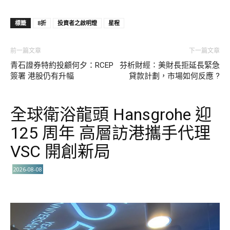
標籤
8折
投資者之啟明燈
星程
前一篇文章
下一篇文章
青石證券特約投顧何夕：RCEP
芬析財經∶美財長拒延長緊急
簽署 港股仍有升幅
貸款計劃，市場如何反應 ?
全球衛浴龍頭 Hansgrohe 迎
125 周年 高層訪港攜手代理
VSC 開創新局
2026-08-08