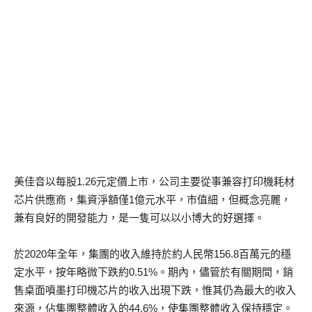
美佳音以每股1.26元定價上市，公司主要從事兼容打印機耗材
芯片供應商，集資淨額僅1億元水平，市值細，但概念亮麗，
兼有良好的開發能力，是一隻可以以小博大的好選擇。
於2020年全年，集團的收入維持於約人民幣156.8百萬元的穩
定水平，按年略微下跌約0.51%。期內，儘管於有關期間，銷
售桌面噴墨打印機芯片的收入出現下跌，惟其仍為最大的收入
來源，佔集團整體收入的44.6%，使集團整體收入保持穩定。