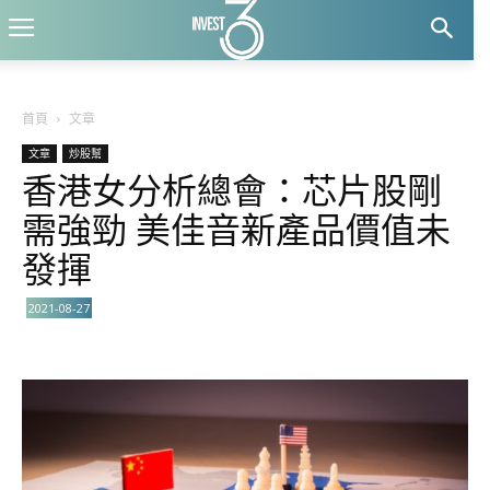
首頁
文章
文章
炒股幫
香港女分析總會：芯片股剛
需強勁 美佳音新產品價值未
發揮
2021-08-27