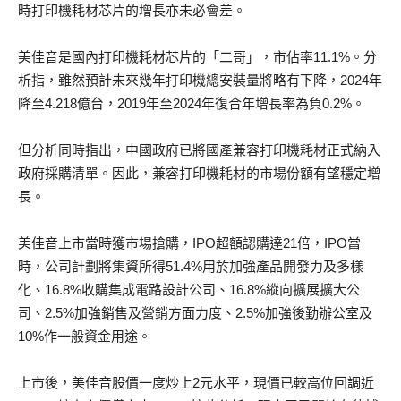
時打印機耗材芯片的增長亦未必會差。
美佳音是國內打印機耗材芯片的「二哥」，市佔率11.1%。分
析指，雖然預計未來幾年打印機總安裝量將略有下降，2024年
降至4.218億台，2019年至2024年復合年增長率為負0.2%。
但分析同時指出，中國政府已將國產兼容打印機耗材正式納入
政府採購清單。因此，兼容打印機耗材的市場份額有望穩定增
長。
美佳音上市當時獲市場搶購，IPO超額認購達21倍，IPO當
時，公司計劃將集資所得51.4%用於加強產品開發力及多樣
化、16.8%收購集成電路設計公司、16.8%縱向擴展擴大公
司、2.5%加強銷售及營銷方面力度、2.5%加強後勤辦公室及
10%作一般資金用途。
上市後，美佳音股價一度炒上2元水平，現價已較高位回調近