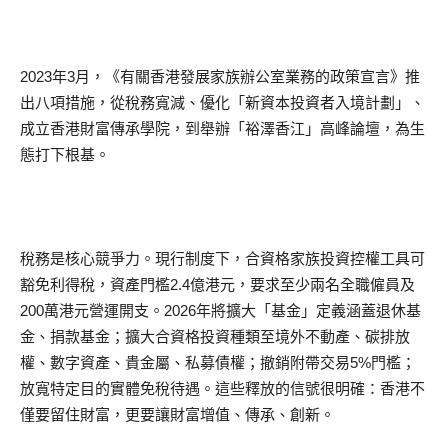
2023年3月，《有關香港發展家族辦公室業務的政策宣言》推
出八項措施，從稅務寬減、優化「新資本投資者入境計劃」、
成立香港財富傳承學院，到舉辦「裕澤香江」高峰論壇，為生
態打下根基。
稅務是核心競爭力。現行制度下，合資格家族投資控權工具可
豁免利得稅，資產門檻2.4億港元，要求至少兩名全職僱員及
200萬港元營運開支。2026年將擴大「基金」定義涵蓋退休基
金、捐款基金；擴大合資格投資種類至境外不動產、碳排放
權、數字資產、貴金屬、私募債權；撤銷附帶交易5%門檻；
放寬特定目的實體免稅待遇。這些釋放的信號很明確：香港不
僅要留住財富，更要讓財富增值、傳承、創新。