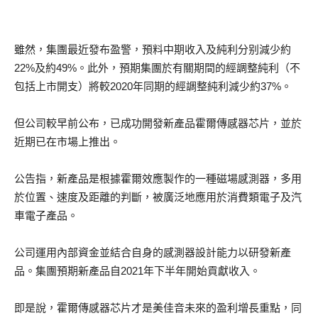
雖然，集團最近發布盈警，預料中期收入及純利分别減少約
22%及約49%。此外，預期集團於有關期間的經調整純利（不
包括上市開支）將較2020年同期的經調整純利減少約37%。
但公司較早前公布，已成功開發新產品霍爾傳感器芯片，並於
近期已在市場上推出。
公告指，新產品是根據霍爾效應製作的一種磁場感測器，多用
於位置、速度及距離的判斷，被廣泛地應用於消費類電子及汽
車電子產品。
公司運用內部資金並結合自身的感測器設計能力以研發新產
品。集團預期新產品自2021年下半年開始貢獻收入。
即是說，霍爾傳感器芯片才是美佳音未來的盈利增長重點，同