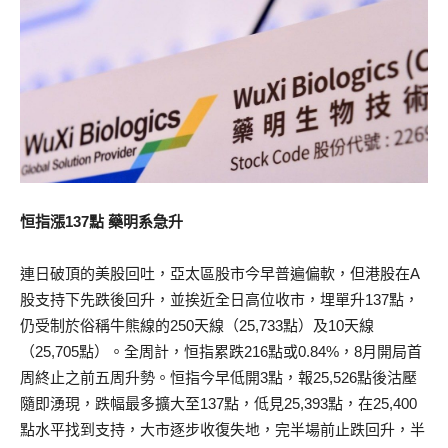
恒指漲137點 藥明系急升
連日破頂的美股回吐，亞太區股市今早普遍偏軟，但港股在A
股支持下先跌後回升，並挨近全日高位收市，埋單升137點，
仍受制於俗稱牛熊線的250天線（25,733點）及10天線
（25,705點）。全周計，恒指累跌216點或0.84%，8月開局首
周終止之前五周升勢。恒指今早低開3點，報25,526點後沽壓
隨即湧現，跌幅最多擴大至137點，低見25,393點，在25,400
點水平找到支持，大市逐步收復失地，完半場前止跌回升，半