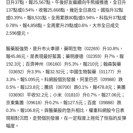
日升37點，報25,567點。午後好友繼續向牛熊線推進，全日升
137點或0.54%，收報25,668點，幾近全日高位。國指升32點
或0.39%，報8,531點。全周累跌80點或0.94%。科指升37點或
0.78%，報4,858點。全周累升29點或0.6%，大市全日成交
2,596億元。
醫藥股強勢，是升市火車頭，藥明生物（02269）升10.8%，
報45.86元，是表現最好藍籌；藥明康德（02359）升7%，報
192.3元；百濟神州（06160）升5.3%，報210元；翰森製藥
（03692）升3.9%，報32.92元；中國生物製藥（01177）升
3.3%，報5.095元。科網股個別發展，阿里巴巴（09988）跌
0.5%，報123.8元；騰訊（00700）跌0.1%，報478.8元；美團
（03690）平收92.2元；小米（01810）升0.7%，報27.06元；
京東集團（09618）升0.2%，報127.5元；百度（09888）跌
0.3%，報106.8元。與醫藥股的急升相比，權重科網股今日表
現相對沉悶，走勢個別發展，在一定程度上拖低了恒指的反彈
幅度。