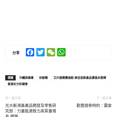
Facebook
Twitter
WeChat
WhatsApp
分享
標籤
巾幗英雄傳
炒股幫
芯片股剛需強勁 美佳音新產品價值未發揮
香港女分析總會
前一篇文章
下一篇文章
光大新鴻基產品開發及零售研
勤豐證券特約：震倉
究部：力量能源致力高質量增
長 標題