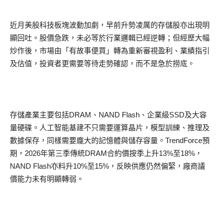
近月美股科技板塊波動加劇，早前升勢凌厲的存儲股亦出現明
顯回吐。股價急跌，未必等於行業邏輯已經逆轉；但經歷大幅
炒作後，市場由「有故事便買」轉為重新審視盈利、業績指引
及估值，投資者更需要等待走勢確認，而不是急於撈底。
存儲產業主要包括DRAM、NAND Flash、企業級SSD及大容
量硬碟。人工智能基建不只需要運算晶片，模型訓練、推理及
數據保存，同樣需要龐大的記憶體與儲存容量。TrendForce預
期，2026年第三季傳統DRAM合約價按季上升13%至18%，
NAND Flash亦料升10%至15%，反映供應仍然偏緊，廠商議
價能力未有明顯轉弱。