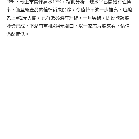
26%，較上市價僅高水17%，按此分析，現水平已開始有值博
率，兼且新產品的憧憬尚未開炒，令值博率進一步推高，短線
先上望2元大關，已有35%潛在升幅，一旦突破，即反映該股
炒勢已成，下站有望挑戰4元關口，以一家芯片股來看，估值
仍然偏低。