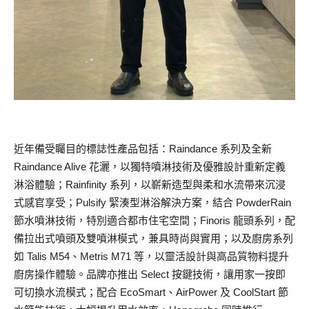
近年備受矚目的標誌性產品包括：Raindance 系列及全新
Raindance Alive 花灑，以獨特噴淋技術及優雅設計重新定義
淋浴體驗；Rainfinity 系列，以嶄新造型與柔和水流帶來沉浸
式感官享受；Pulsify 緊湊型淋浴解決方案，結合 PowderRain
節水噴淋技術，特別適合都市住宅空間；Finoris 龍頭系列，配
備拉出式噴頭及雙噴淋模式，兼具時尚與實用；以及廚房系列
如 Talis M54、Metris M71 等，以靈活設計與高品質物料提升
廚房操作體驗。品牌亦推出 Select 按鍵技術，讓用家一按即
可切換水流模式；配合 EcoSmart、AirPower 及 CoolStart 節