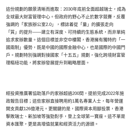
這份規劃的願景清晰而進取：2030年底前全面超越瑞士，成為
全球最大財富管理中心。但政府的野心不止於數字競賽，反覆
強調的「家族辦公室2.0」，標誌着從「量」的擴張走向
「質」的提升——建立有深度、可持續的生態系統，而非單純
追求家辦數量。這個目標並非空中樓閣，香港擁有獨特的「一
國兩制」優勢，既是中國的國際金融中心，也是國際的中國門
戶。規劃特別強調對接國家「十五五」規劃，強化跨境財富管
理樞紐功能，將家辦發展提升到戰略層面。
經投資推廣署協助落戶的家辦超過200間，提前完成2022年施
政報告目標；這些家辦直接聘用約1萬名專業人士，每年營運
開支貢獻126億港元。更關鍵的是，國際資本用腳投票，香港
擊敗瑞士、新加坡等強勁對手，登上全球第一寶座。這不單是
資本匯聚，更是高增值就業和經濟活力的源頭。