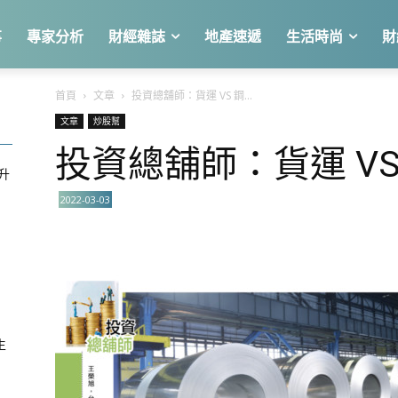
事
專家分析
財經雜誌
地產速遞
生活時尚
財
首頁
文章
投資總舖師：貨運 VS 鋼...
文章
炒股幫
投資總舖師：貨運 VS
急升
2022-03-03
關
生