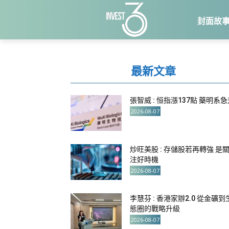
封面故
最新文章
張智威 : 恒指漲137點 藥明系
2026-08-07
炒旺美股 : 存儲股若再轉強 是
注好時機
2026-08-07
李慧芬 : 香港家辦2.0 從金礦到
態圈的戰略升級
2026-08-07