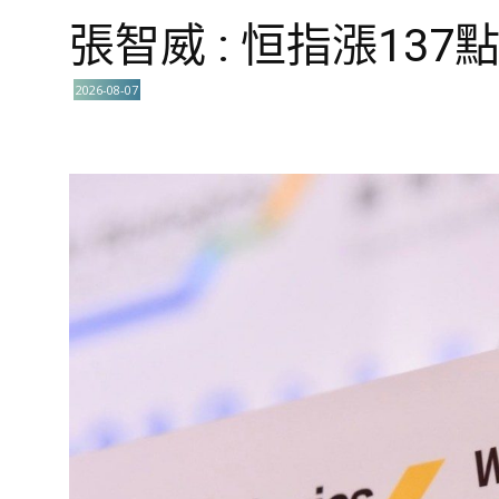
張智威 : 恒指漲137
2026-08-07