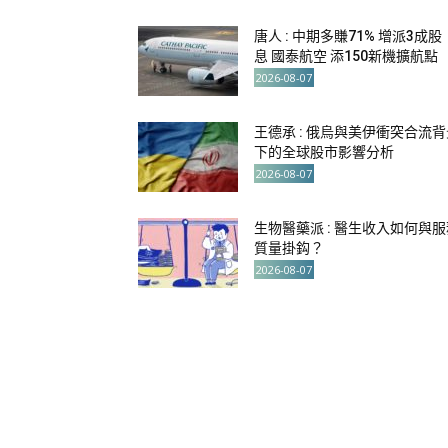
唐人 : 中期多賺71% 增派3成股
息 國泰航空 添150新機擴航點
2026-08-07
王德承 : 俄烏與美伊衝突合流背
下的全球股市影響分析
2026-08-07
生物醫藥派 : 醫生收入如何與服
質量掛鈎？
2026-08-07