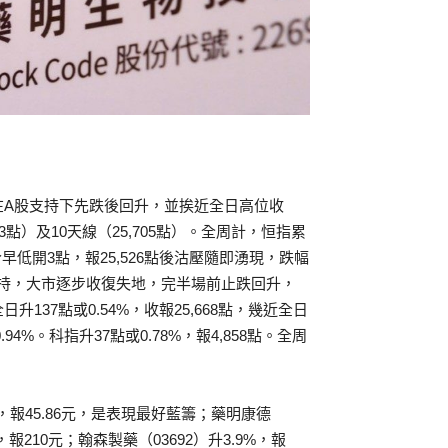
在A股支持下先跌後回升，並挨近全日高位收
3點）及10天線（25,705點）。全周計，恒指累
今早低開3點，報25,526點後沽壓隨即湧現，跌幅
平找到支持，大市逐步收復失地，完半場前止跌回升，
升137點或0.54%，收報25,668點，幾近全日
.94%。科指升37點或0.78%，報4,858點。全周
%，報45.86元，是表現最好藍籌；藥明康德
%，報210元；翰森製藥（03692）升3.9%，報