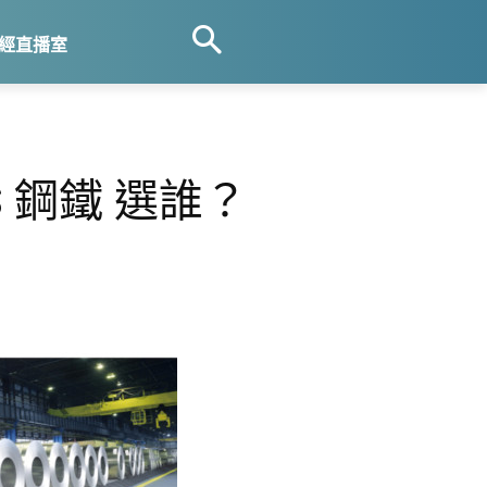
經直播室
 鋼鐵 選誰？