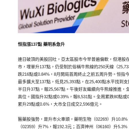
恒指漲137點 藥明系急升
連日破頂的美股回吐，亞太區股市今早普遍偏軟，但港股
市，埋單升137點，仍受制於俗稱牛熊線的250天線（25,73
跌216點或0.84%，8月開局首周終止之前五周升勢。恒指
最多擴大至137點，低見25,393點，在25,400點水
半日升37點，報25,567點。午後好友繼續向牛熊線推進，全日
高位。國指升32點或0.39%，報8,531點。全周累跌80點或0
累升29點或0.6%，大市全日成交2,596億元。
醫藥股強勢，是升市火車頭，藥明生物（02269）升10.8
（02359）升7%，報192.3元；百濟神州（06160）升5.3