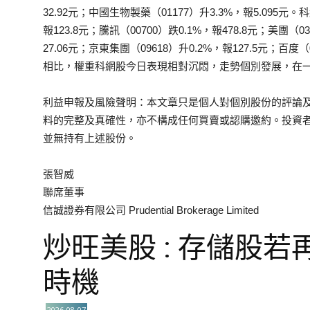
32.92元；中國生物製藥（01177）升3.3%，報5.095元
報123.8元；騰訊（00700）跌0.1%，報478.8元；美團（0
27.06元；京東集團（09618）升0.2%，報127.5元；百度
相比，權重科網股今日表現相對沉悶，走勢個別發展，在
利益申報及風險聲明：本文章只是個人對個別股份的評論
料的完整及真確性，亦不構成任何買賣或認購邀約。投資
並無持有上述股份。
張智威
聯席董事
信誠證券有限公司 Prudential Brokerage Limited
炒旺美股 : 存儲股若
時機
2026-08-07