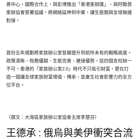
善中心。國際合作上，與彭博推出「香港家辦匯」、與阿聯酋
家辦協會簽署協議，將網絡延伸到中東，讓生態圈與全球無縫
對接。
首份五年規劃將家族辦公室發展提升到前所未有的戰略高度。
政策清晰、稅務優越、生態完善、連接優勢，這四個支柱缺一
不可。香港的「家族辦公室2.0」時代不只吸引財富，更在打
造一個讓全球家族財富增值、傳承、並產生社會影響力的全方
位平台。
（撰文：大灣區家族辦公室協會主席李慧芬）
王德承 : 俄烏與美伊衝突合流