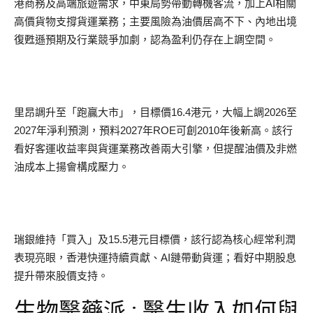
港商務及高端旅遊需求，中東局勢帶動轉機客流，加上AI相關
高價貨物支撐貨運業務；主要風險為油價居高不下、內地出境
復甦遜預期及行業競爭加劇，認為盈利仍存在上調空間。
里昂調升至「跑贏大市」，目標價16.4港元，大幅上調2026至
2027年淨利預測，預料2027年ROE可創2010年後新高。該行
看好客運收益率與貨運業務改善兩大引擎，但提醒油價及非燃
油成本上揚會構成壓力。
瑞銀維持「買入」及15.5港元目標價，該行認為核心經常利潤
表現亮眼，香港快運持續貢獻、AI鏈帶動貨運；看好中期股息
提升帶來股價支持。
生物醫藥派 : 醫生收入如何與