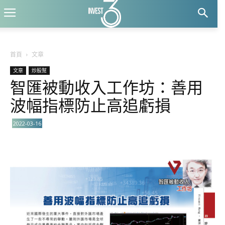
首頁
文章
文章
炒股幫
智匯被動收入工作坊：善用
波幅指標防止高追虧損
2022-03-16