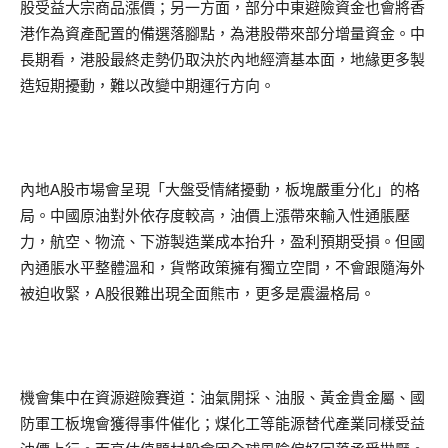
股受益大宗商品漲價；另一方面，部分中東避險資金也會將香
港作為資產配置的備選落腳點，為港股帶來部分增量資金。中
長期看，港股最終走勢仍取決於內地經濟基本面，地緣更多製
造短期擾動，難以改變中期運行方向。
內地A股市場會呈現「大盤受情緒擾動，板塊嚴重分化」的格
局。中國原油對外依存度較高，油價上漲帶來輸入性通脹壓
力，航空、物流、下游製造業成本抬升，盈利預期受損。但國
內通脹水平整體溫和，貨幣政策擁有獨立空間，不會跟隨海外
被迫收緊，A股很難出現全面熊市，更多是震盪格局。
機會集中在資源避險賽道：油氣開採、油服、黃金貴金屬、國
防軍工板塊會獲得事件催化；煤化工等能源替代產業同樣受益