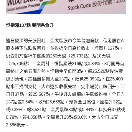
恒指漲137點 藥明系急升
連日破頂的美股回吐，亞太區股市今早普遍偏軟，但港股在A
股支持下先跌後回升，並挨近全日高位收市，埋單升137點，
仍受制於俗稱牛熊線的250天線（25,733點）及10天線
（25,705點）。全周計，恒指累跌216點或0.84%，8月開局首
周終止之前五周升勢。恒指今早低開3點，報25,526點後沽壓
隨即湧現，跌幅最多擴大至137點，低見25,393點，在25,400
點水平找到支持，大市逐步收復失地，完半場前止跌回升，半
日升37點，報25,567點。午後好友繼續向牛熊線推進，全日升
137點或0.54%，收報25,668點，幾近全日高位。國指升32點
或0.39%，報8,531點。全周累跌80點或0.94%。科指升37點或
0.78%，報4,858點。全周累升29點或0.6%，大市全日成交
2,596億元。