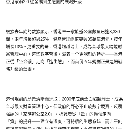
香港家辦2.0 從金礦到生態圈的戰略升級
根據去年底的數據顯示，香港單一家族辦公室數量已逾3,380
間，兩年增長超過25%；資產管理總值突破35萬億港元，按年
增長13%。更重要的是，香港超越瑞士，成為全球最大跨境財
富管理中心。這些數字背後，藏着一个更深刻的轉折——香港
正從「坐金礦」走向「造生態」，而首份五年規劃正是這場戰
略升級的藍圖。
這份規劃的願景清晰而進取：2030年底前全面超越瑞士，成為
全球最大財富管理中心。但政府的野心不止於數字競賽，反覆
強調的「家族辦公室2.0」，標誌着從「量」的擴張走向
「質」的提升——建立有深度、可持續的生態系統，而非單純
追求家辦數量。這個目標並非空中樓閣，香港擁有獨特的「一