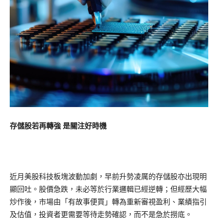
存儲股若再轉強 是關注好時機
近月美股科技板塊波動加劇，早前升勢凌厲的存儲股亦出現明
顯回吐。股價急跌，未必等於行業邏輯已經逆轉；但經歷大幅
炒作後，市場由「有故事便買」轉為重新審視盈利、業績指引
及估值，投資者更需要等待走勢確認，而不是急於撈底。