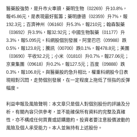
醫藥股強勢，是升市火車頭，藥明生物（02269）升10.8%，
報45.86元，是表現最好藍籌；藥明康德（02359）升7%，報
192.3元；百濟神州（06160）升5.3%，報210元；翰森製藥
（03692）升3.9%，報32.92元；中國生物製藥（01177）升
3.3%，報5.095元。科網股個別發展，阿里巴巴（09988）跌
0.5%，報123.8元；騰訊（00700）跌0.1%，報478.8元；美團
（03690）平收92.2元；小米（01810）升0.7%，報27.06元；
京東集團（09618）升0.2%，報127.5元；百度（09888）跌
0.3%，報106.8元。與醫藥股的急升相比，權重科網股今日表
現相對沉悶，走勢個別發展，在一定程度上拖低了恒指的反彈
幅度。
利益申報及風險聲明：本文章只是個人對個別股份的評論及分
析，有關內容只供參考，並不能確保所有資料的完整及真確
性，亦不構成任何買賣或認購邀約。投資者要注意股價波動的
風險及個人承受能力。本人並無持有上述股份。