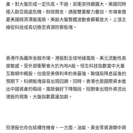
產，對大盤形成一定托底。不過，若衝突持續擴大，美國同時
捲入歐亞兩處危機，財政開支、通脹雙重壓力疊加，市場會擔
憂美國經濟滯脹風險，美股大盤整體波動會顯著放大，上漲主
線從科技成長切換至資源防禦板塊。
香港作為離岸金融市場，港股對全球地緣風險、美元流動性高
度敏感，受外部衝擊會大於內地A股。恒生科技指數當中大量
互聯網中概股，估值受美債利率約束最強，聯儲局降息延後的
預期下，科網板塊容易出現回調。同時，香港也是國際資本進
出中國資產的樞紐，風險偏好下降階段，短期會出現外資流出
港股的現象，大盤指數震盪加劇。
但港股也存在結構性機會。一方面，油氣、黃金等資源類中資