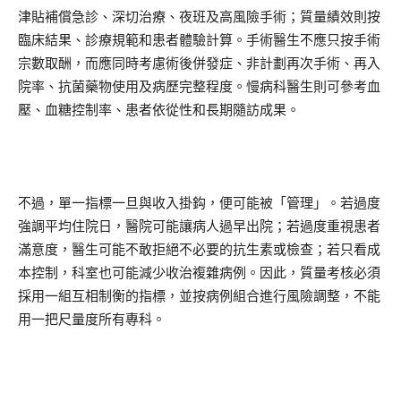
津貼補償急診、深切治療、夜班及高風險手術；質量績效則按
臨床結果、診療規範和患者體驗計算。手術醫生不應只按手術
宗數取酬，而應同時考慮術後併發症、非計劃再次手術、再入
院率、抗菌藥物使用及病歷完整程度。慢病科醫生則可參考血
壓、血糖控制率、患者依從性和長期隨訪成果。
不過，單一指標一旦與收入掛鈎，便可能被「管理」。若過度
強調平均住院日，醫院可能讓病人過早出院；若過度重視患者
滿意度，醫生可能不敢拒絕不必要的抗生素或檢查；若只看成
本控制，科室也可能減少收治複雜病例。因此，質量考核必須
採用一組互相制衡的指標，並按病例組合進行風險調整，不能
用一把尺量度所有專科。