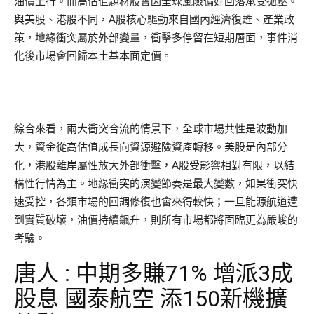
油價上行。而高估值題材股會因全球風險偏好回落承受拋壓。
與美股、港股不同，A股核心驅動來自國內經濟復甦、產業政
策，地緣衝突屬於外部變量，衝擊多停留在短期層面，事件消
化後市場會回歸本土基本面定價。
綜合來看，兩大衝突合流的情景下，全球市場共性是波動加
大，資金從高估值成長向資源避險資產轉移。美股是內部分
化，港股離岸屬性放大外部衝擊，A股受影響相對有限，以結
構性行情為主。地緣衝突的演變節奏是最大變數，如果衝突快
速受控，各類市場的回調修復也會來得較快；一旦能源航道遭
到實質破壞，油價持續飆升，則所有市場都將面臨更為嚴峻的
考驗。
唐人 : 中期多賺71% 增派3成
股息 國泰航空 添150新機擴