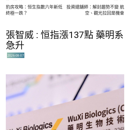
豹房攻略：恒生指數六年新低
投資總舖師：解封趨勢不變 航
終極一跌？
空、觀光拉回是機會
張智威 : 恒指漲137點 藥明系
急升
2026-08-07