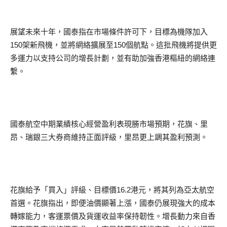
展望未來十年，國泰指在市場條件許可下，目標為機隊加入
150架新飛機，並將網絡擴展至150個航點。這批飛機將提供更
多運力以支持公司的增長計劃，並有助加強香港樞紐的網絡連
繫。
國泰航空中期業績核心經營盈利表現勝市場預期，花旗、里
昂、瑞銀三大券商維持正面評級，里昂更上調其盈利預測。
花旗給予「買入」評級、目標價16.2港元，將其列為亞太航空
首選。花旗指出，即便油價顯著上漲，國泰仍展現強大的成本
轉嫁能力，客運票價及貨運收益率保持韌性。增長動力來自香