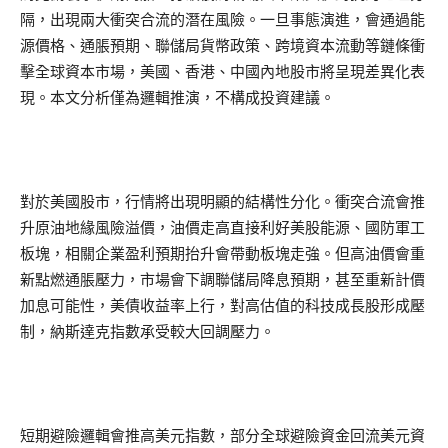
隔，出現兩大衝突合流的潛在風險。一旦事態演進，會通過能
源價格、通脹預期、聯儲局貨幣政策、跨境資本流動等鏈條衝
擊全球資本市場，美國、香港、中國內地股市將呈現差異化表
現。本文分析僅為邏輯推演，不構成投資建議。
對於美國股市，行情將出現明顯的結構性分化。衝突合流會推
升原油地緣風險溢價，油價走高直接利好美股能源、國防軍工
板塊，相關企業盈利預期抬升會帶動板塊走強。但高油價會重
新點燃通脹壓力，市場會下調聯儲局降息預期，甚至重新計價
加息可能性，美債收益率上行，對高估值的科技成長股形成壓
制，納斯達克指數承受較大回調壓力。
短期避險邏輯會推高美元指數，部分全球避險資金回流美元資