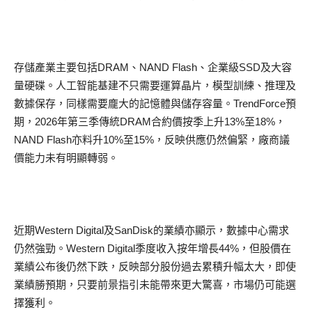
存儲產業主要包括DRAM、NAND Flash、企業級SSD及大容
量硬碟。人工智能基建不只需要運算晶片，模型訓練、推理及
數據保存，同樣需要龐大的記憶體與儲存容量。TrendForce預
期，2026年第三季傳統DRAM合約價按季上升13%至18%，
NAND Flash亦料升10%至15%，反映供應仍然偏緊，廠商議
價能力未有明顯轉弱。
近期Western Digital及SanDisk的業績亦顯示，數據中心需求
仍然強勁。Western Digital季度收入按年增長44%，但股價在
業績公布後仍然下跌，反映部分股份過去累積升幅太大，即使
業績勝預期，只要前景指引未能帶來更大驚喜，市場仍可能選
擇獲利。