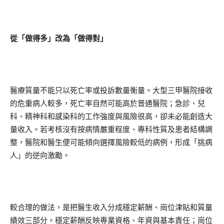
從「做得多」改為「做得對」
醫療質量不能只以死亡率或投訴數量衡量。大型三甲醫院接收
的危重病人較多，死亡率自然可能高於普通醫院；急診、兒
科、精神科和感染科的工作強度與風險很高，卻未必能創造大
量收入。若考核沒有按病情嚴重程度、專科性質及患者結構調
整，醫院和醫生便可能傾向選擇風險較低的病例，形成「挑病
人」的逆向激勵。
較合理的做法，是把醫生收入分成穩定薪酬、崗位津貼和質量
績效三部分。穩定薪酬反映專業資格、年資與基本責任；崗位