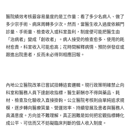
醫院績效考核最容易量度的是工作量：看了多少名病人、做了
多少宗手術、病床周轉多少次。然而，當醫生收入過度依賴門
診量、手術量、檢查收入或科室盈利，制度便可能把醫生由
「治病者」變成「創收者」。病人接受的檢查愈多、使用的耗
材愈貴，科室收入可能愈高；花時間解釋病情、預防併發症或
跟進出院患者，反而未必得到相應回報。
內地公立醫院改革已嘗試扭轉這套邏輯。現行政策明確禁止向
科室和醫務人員下達創收指標，醫生薪酬亦不得與藥品、耗
材、檢查及化驗收入直接掛鈎。公立醫院考核則由單純追求規
模，逐步轉向醫療質量、營運效率、持續發展及患者與醫務人
員滿意度。方向並不難理解，真正困難是如何把宏觀指標轉化
成公平、可信而又不妨礙臨床判斷的個人收入制度。