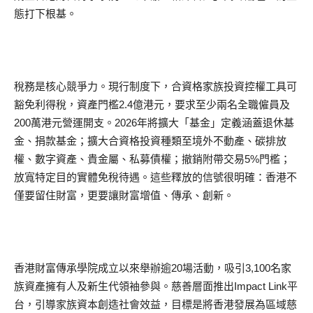
態打下根基。
稅務是核心競爭力。現行制度下，合資格家族投資控權工具可
豁免利得稅，資產門檻2.4億港元，要求至少兩名全職僱員及
200萬港元營運開支。2026年將擴大「基金」定義涵蓋退休基
金、捐款基金；擴大合資格投資種類至境外不動產、碳排放
權、數字資產、貴金屬、私募債權；撤銷附帶交易5%門檻；
放寬特定目的實體免稅待遇。這些釋放的信號很明確：香港不
僅要留住財富，更要讓財富增值、傳承、創新。
香港財富傳承學院成立以來舉辦逾20場活動，吸引3,100名家
族資產擁有人及新生代領袖參與。慈善層面推出Impact Link平
台，引導家族資本創造社會效益，目標是將香港發展為區域慈