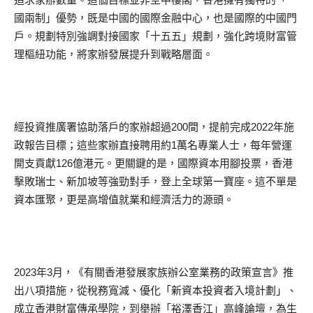
國兩制」優勢，既是中國的國際金融中心，也是國際的中國門
戶。規劃特別強調對接國家「十五五」規劃，強化跨境財富管
理樞紐功能，將家辦發展提升到戰略層面。
經投資推廣署協助落戶的家辦超過200間，提前完成2022年施
政報告目標；這些家辦直接聘用約1萬名專業人士，每年營運
開支貢獻126億港元。更關鍵的是，國際資本用腳投票，香港
擊敗瑞士、新加坡等強勁對手，登上全球第一寶座。這不單是
資本匯聚，更是高增值就業和經濟活力的源頭。
2023年3月，《有關香港發展家族辦公室業務的政策宣言》推
出八項措施，從稅務寬減、優化「新資本投資者入境計劃」、
成立香港財富傳承學院，到舉辦「裕澤香江」高峰論壇，為生