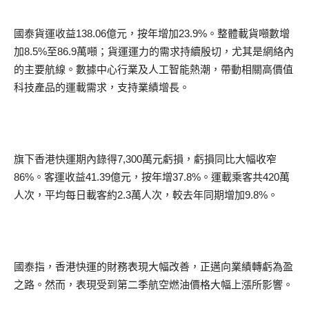
國泰貨運收益138.06億元，按年增加23.9%。整體載貨噸數增
加8.5%至86.9萬噸；貨運運力的需求持續殷切，尤其是網絡內
的主要航線。數據中心行業及人工智能熱潮，帶動相關高價值
科技產品的運載需求，支持業績增長。
旗下香港快運期內錄得7,300萬元虧損，虧損同比大幅收窄
86%。客運收益41.39億元，按年增37.8%。運載乘客共420萬
人次，平均每日載客約2.3萬人次，較去年同期增加9.8%。
國泰指，香港快運的財務表現大幅改善，正邁向業績轉虧為盈
之路。然而，表現受到第二季航空燃油價格大幅上漲所影響。