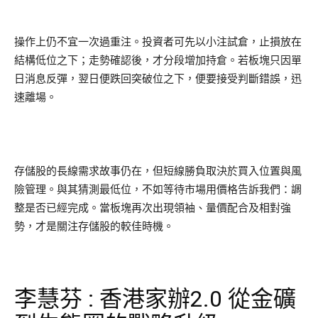
操作上仍不宜一次過重注。投資者可先以小注試倉，止損放在
結構低位之下；走勢確認後，才分段增加持倉。若板塊只因單
日消息反彈，翌日便跌回突破位之下，便要接受判斷錯誤，迅
速離場。
存儲股的長線需求故事仍在，但短線勝負取決於買入位置與風
險管理。與其猜測最低位，不如等待市場用價格告訴我們：調
整是否已經完成。當板塊再次出現領袖、量價配合及相對強
勢，才是關注存儲股的較佳時機。
李慧芬 : 香港家辦2.0 從金礦