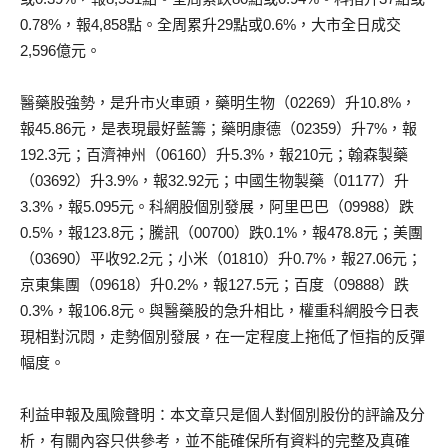
0.78%，報4,858點。全周累升29點或0.6%，大市全日成交
2,596億元。
醫藥股強勢，是升市火車頭，藥明生物（02269）升10.8%，
報45.86元，是表現最好藍籌；藥明康德（02359）升7%，報
192.3元；百濟神州（06160）升5.3%，報210元；翰森製藥
（03692）升3.9%，報32.92元；中國生物製藥（01177）升
3.3%，報5.095元。科網股個別發展，阿里巴巴（09988）跌
0.5%，報123.8元；騰訊（00700）跌0.1%，報478.8元；美團
（03690）平收92.2元；小米（01810）升0.7%，報27.06元；
京東集團（09618）升0.2%，報127.5元；百度（09888）跌
0.3%，報106.8元。與醫藥股的急升相比，權重科網股今日表
現相對沉悶，走勢個別發展，在一定程度上拖低了恒指的反彈
幅度。
利益申報及風險聲明：本文章只是個人對個別股份的評論及分
析，有關內容只供參考，並不能確保所有資料的完整及真確