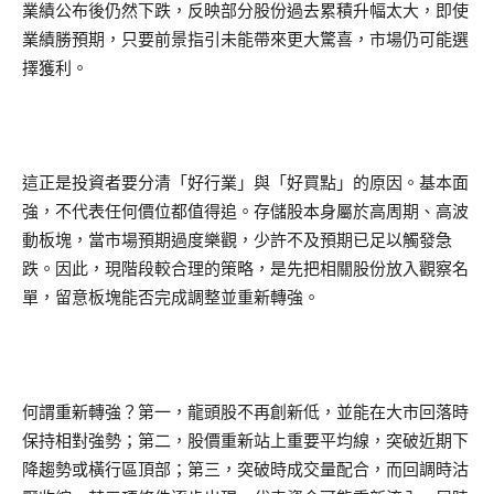
業績公布後仍然下跌，反映部分股份過去累積升幅太大，即使
業績勝預期，只要前景指引未能帶來更大驚喜，市場仍可能選
擇獲利。
這正是投資者要分清「好行業」與「好買點」的原因。基本面
強，不代表任何價位都值得追。存儲股本身屬於高周期、高波
動板塊，當市場預期過度樂觀，少許不及預期已足以觸發急
跌。因此，現階段較合理的策略，是先把相關股份放入觀察名
單，留意板塊能否完成調整並重新轉強。
何謂重新轉強？第一，龍頭股不再創新低，並能在大市回落時
保持相對強勢；第二，股價重新站上重要平均線，突破近期下
降趨勢或橫行區頂部；第三，突破時成交量配合，而回調時沽