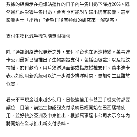
數據的確顯示在通訊站運作的日子內牛隻出奶下降近20%。既
然通訊站影響牛隻出奶，會否也可能對孕婦出奶有影響、甚至
影響男士「出精」?希望日後有類似的研究來一解疑惑。
支付生物化減手機功能無限擴張
除了通訊網絡迭代更新之外，支付平台也在迅速轉變。萬事達
卡公司最近已經推出了生物認證支付，包括面容識別以及指紋
掃描。於付款時，用戶須透過面部或指紋授權支付。萬事達卡
表示如使用新系統可以進一步減少排隊時間、更加衛生且難於
假冒。
看來不單現金越來越少使用，日後連信用卡甚至手機支付都要
讓位。目前，前述生物認證支付系統已經開始在巴西落地使
用，並好快於亞洲及中東推出，根據萬事達卡公司表示今年內
將開始在全球推出新支付系統。