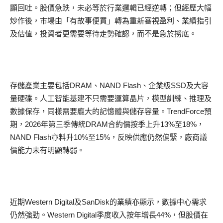
顯回吐。股價急跌，未必等於行業邏輯已經逆轉；但經歷大幅
炒作後，市場由「有故事便買」轉為重新審視盈利、業績指引
及估值，投資者更需要等待走勢確認，而不是急於撈底。
存儲產業主要包括DRAM、NAND Flash、企業級SSD及大容
量硬碟。人工智能基建不只需要運算晶片，模型訓練、推理及
數據保存，同樣需要龐大的記憶體與儲存容量。TrendForce預
期，2026年第三季傳統DRAM合約價按季上升13%至18%，
NAND Flash亦料升10%至15%，反映供應仍然偏緊，廠商議
價能力未有明顯轉弱。
近期Western Digital及SanDisk的業績亦顯示，數據中心需求
仍然強勁。Western Digital季度收入按年增長44%，但股價在