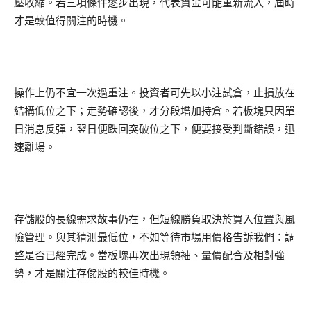
壓收縮。若三項條件逐步出現，代表資金可能重新流入，屆時
才是較值得關注的時機。
操作上仍不宜一次過重注。投資者可先以小注試倉，止損放在
結構低位之下；走勢確認後，才分段增加持倉。若板塊只因單
日消息反彈，翌日便跌回突破位之下，便要接受判斷錯誤，迅
速離場。
存儲股的長線需求故事仍在，但短線勝負取決於買入位置與風
險管理。與其猜測最低位，不如等待市場用價格告訴我們：調
整是否已經完成。當板塊再次出現領袖、量價配合及相對強
勢，才是關注存儲股的較佳時機。