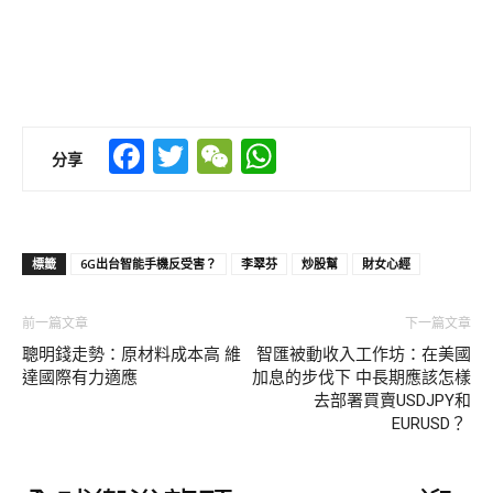
Facebook
Twitter
WeChat
WhatsApp
分享
標籤
6G出台智能手機反受害？
李翠芬
炒股幫
財女心經
前一篇文章
下一篇文章
聰明錢走勢：原材料成本高 維
智匯被動收入工作坊：在美國
達國際有力適應
加息的步伐下 中長期應該怎樣
去部署買賣USDJPY和
EURUSD？