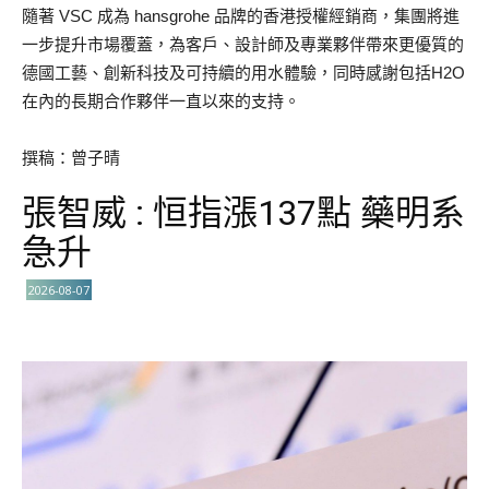
隨著 VSC 成為 hansgrohe 品牌的香港授權經銷商，集團將進
一步提升市場覆蓋，為客戶、設計師及專業夥伴帶來更優質的
德國工藝、創新科技及可持續的用水體驗，同時感謝包括H2O
在內的長期合作夥伴一直以來的支持。
撰稿：曾子晴
張智威 : 恒指漲137點 藥明系
急升
2026-08-07