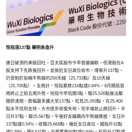
恒指漲137點 藥明系急升
連日破頂的美股回吐，亞太區股市今早普遍偏軟，但港股在A
股支持下先跌後回升，並挨近全日高位收市，埋單升137點，
仍受制於俗稱牛熊線的250天線（25,733點）及10天線
（25,705點）。全周計，恒指累跌216點或0.84%，8月開局首
周終止之前五周升勢。恒指今早低開3點，報25,526點後沽壓
隨即湧現，跌幅最多擴大至137點，低見25,393點，在25,400
點水平找到支持，大市逐步收復失地，完半場前止跌回升，半
日升37點，報25,567點。午後好友繼續向牛熊線推進，全日升
137點或0.54%，收報25,668點，幾近全日高位。國指升32點
或0.39%，報8,531點。全周累跌80點或0.94%。科指升37點或