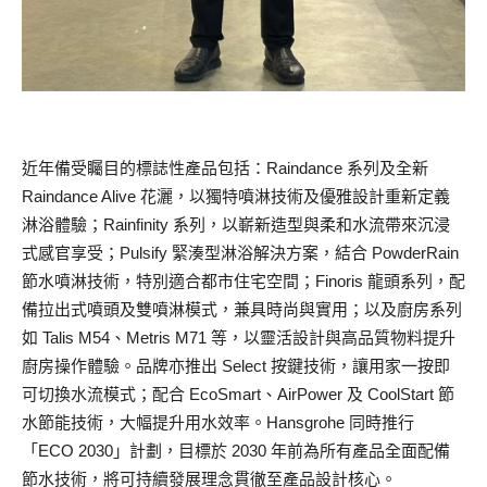
近年備受矚目的標誌性產品包括：Raindance 系列及全新
Raindance Alive 花灑，以獨特噴淋技術及優雅設計重新定義
淋浴體驗；Rainfinity 系列，以嶄新造型與柔和水流帶來沉浸
式感官享受；Pulsify 緊湊型淋浴解決方案，結合 PowderRain
節水噴淋技術，特別適合都市住宅空間；Finoris 龍頭系列，配
備拉出式噴頭及雙噴淋模式，兼具時尚與實用；以及廚房系列
如 Talis M54、Metris M71 等，以靈活設計與高品質物料提升
廚房操作體驗。品牌亦推出 Select 按鍵技術，讓用家一按即
可切換水流模式；配合 EcoSmart、AirPower 及 CoolStart 節
水節能技術，大幅提升用水效率。Hansgrohe 同時推行
「ECO 2030」計劃，目標於 2030 年前為所有產品全面配備
節水技術，將可持續發展理念貫徹至產品設計核心。