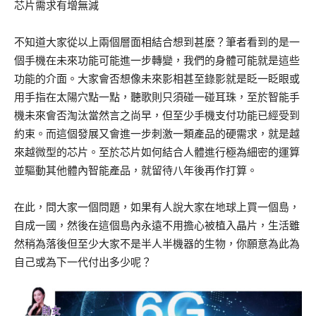
芯片需求有增無減
不知道大家從以上兩個層面相結合想到甚麼？筆者看到的是一
個手機在未來功能可能進一步轉變，我們的身體可能就是這些
功能的介面。大家會否想像未來影相甚至錄影就是眨一眨眼或
用手指在太陽穴點一點，聽歌則只須碰一碰耳珠，至於智能手
機未來會否淘汰當然言之尚早，但至少手機支付功能已經受到
約束。而這個發展又會進一步刺激一類產品的硬需求，就是越
來越微型的芯片。至於芯片如何結合人體進行極為細密的運算
並驅動其他體內智能產品，就留待八年後再作打算。
在此，問大家一個問題，如果有人說大家在地球上買一個島，
自成一國，然後在這個島內永遠不用擔心被植入晶片，生活雖
然稍為落後但至少大家不是半人半機器的生物，你願意為此為
自己或為下一代付出多少呢？