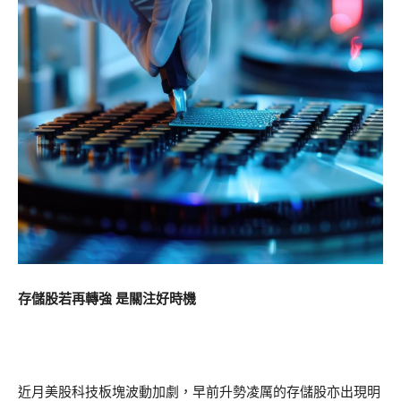
存儲股若再轉強 是關注好時機
近月美股科技板塊波動加劇，早前升勢凌厲的存儲股亦出現明