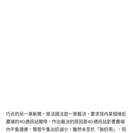
巧合的另一單新聞，是法國法庭一單裁決，要求境內某個接近
農場的4G通訊站關停，作出裁決的原因是4G通訊站影響農場
內牛隻健康，導致牛隻出奶減少。雖然未至於「無奶用」，但