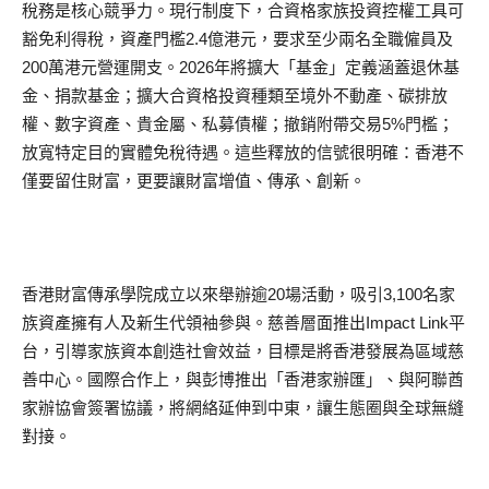
稅務是核心競爭力。現行制度下，合資格家族投資控權工具可
豁免利得稅，資產門檻2.4億港元，要求至少兩名全職僱員及
200萬港元營運開支。2026年將擴大「基金」定義涵蓋退休基
金、捐款基金；擴大合資格投資種類至境外不動產、碳排放
權、數字資產、貴金屬、私募債權；撤銷附帶交易5%門檻；
放寬特定目的實體免稅待遇。這些釋放的信號很明確：香港不
僅要留住財富，更要讓財富增值、傳承、創新。
香港財富傳承學院成立以來舉辦逾20場活動，吸引3,100名家
族資產擁有人及新生代領袖參與。慈善層面推出Impact Link平
台，引導家族資本創造社會效益，目標是將香港發展為區域慈
善中心。國際合作上，與彭博推出「香港家辦匯」、與阿聯酋
家辦協會簽署協議，將網絡延伸到中東，讓生態圈與全球無縫
對接。