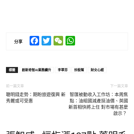
Facebook
Twitter
WeChat
WhatsApp
分享
標籤
創新奇智AI業務續升
李翠芬
炒股幫
財女心經
前一篇文章
下一篇文章
聰明錢走勢：期盼旅遊復興 新
智匯被動收入工作坊：本周焦
秀麗或可受惠
點：油組國減產挺油價、英國
新首相快將上任 對市場有甚麼
啟示？