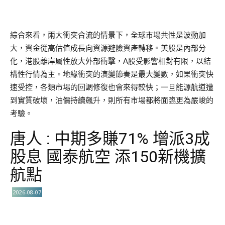
綜合來看，兩大衝突合流的情景下，全球市場共性是波動加
大，資金從高估值成長向資源避險資產轉移。美股是內部分
化，港股離岸屬性放大外部衝擊，A股受影響相對有限，以結
構性行情為主。地緣衝突的演變節奏是最大變數，如果衝突快
速受控，各類市場的回調修復也會來得較快；一旦能源航道遭
到實質破壞，油價持續飆升，則所有市場都將面臨更為嚴峻的
考驗。
唐人 : 中期多賺71% 增派3成
股息 國泰航空 添150新機擴
航點
2026-08-07