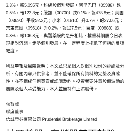
3.3%，報5.095元。科網股個別發展，阿里巴巴（09988）跌
0.5%，報123.8元；騰訊（00700）跌0.1%，報478.8元；美團
（03690）平收92.2元；小米（01810）升0.7%，報27.06元；
京東集團（09618）升0.2%，報127.5元；百度（09888）跌
0.3%，報106.8元。與醫藥股的急升相比，權重科網股今日表
現相對沉悶，走勢個別發展，在一定程度上拖低了恒指的反彈
幅度。
利益申報及風險聲明：本文章只是個人對個別股份的評論及分
析，有關內容只供參考，並不能確保所有資料的完整及真確
性，亦不構成任何買賣或認購邀約。投資者要注意股價波動的
風險及個人承受能力。本人並無持有上述股份。
張智威
聯席董事
信誠證券有限公司 Prudential Brokerage Limited