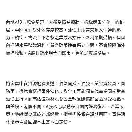
內地A股市場會呈現「大盤受情緒擾動，板塊嚴重分化」的格
局。中國原油對外依存度較高，油價上漲帶來輸入性通脹壓
力，航空、物流、下游製造業成本抬升，盈利預期受損。但國
內通脹水平整體溫和，貨幣政策擁有獨立空間，不會跟隨海外
被迫收緊，A股很難出現全面熊市，更多是震盪格局。
機會集中在資源避險賽道：油氣開採、油服、黃金貴金屬、國
防軍工板塊會獲得事件催化；煤化工等能源替代產業同樣受益
油價上行。而高估值題材股會因全球風險偏好回落承受拋壓。
與美股、港股不同，A股核心驅動來自國內經濟復甦、產業政
策，地緣衝突屬於外部變量，衝擊多停留在短期層面，事件消
化後市場會回歸本土基本面定價。