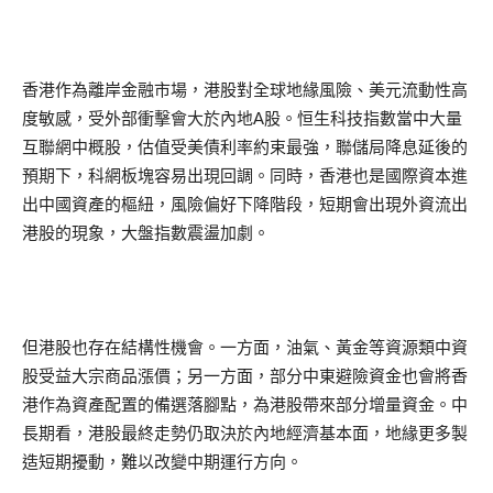
香港作為離岸金融市場，港股對全球地緣風險、美元流動性高
度敏感，受外部衝擊會大於內地A股。恒生科技指數當中大量
互聯網中概股，估值受美債利率約束最強，聯儲局降息延後的
預期下，科網板塊容易出現回調。同時，香港也是國際資本進
出中國資產的樞紐，風險偏好下降階段，短期會出現外資流出
港股的現象，大盤指數震盪加劇。
但港股也存在結構性機會。一方面，油氣、黃金等資源類中資
股受益大宗商品漲價；另一方面，部分中東避險資金也會將香
港作為資產配置的備選落腳點，為港股帶來部分增量資金。中
長期看，港股最終走勢仍取決於內地經濟基本面，地緣更多製
造短期擾動，難以改變中期運行方向。