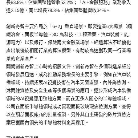
長83.8%，佔集團整體營收52.2%；「AI+金融服務」業務收入
達2.19億，同比增長78.3%，佔集團整體營收34%。
創新奇智主要佈局於「6+2」垂直場景，即製造業6大場景（鋼
鐵冶金、面板半導體、3C 高科技、工程建築、汽車裝備、能
源電力）以及銀行、保險兩大金融業場景。經過算法不斷優化
產出最優於相關行業的算法模型，有助於高速獲取同一行業場
景的企業客戶。
翻閱創新奇智上市時的招股文件，創新奇智在多個製造業細分
領域發展迅速，成為推動業務增長的主要引擎，例如在汽車裝
備領域，持續拓展AI視覺技術在汽車天窗塗膠、內外飾檢測、
淋雨線質檢及安全生產等多個場景的應用，逐步形成汽車裝備
領域的AI視覺應用整體方案。而在更多人關心的半導體領域，
公司在面板半導體領域成功實現面板玻璃瑕疵檢測方案，並得
以在頭部面板廠商的批量複製，另外其自主研發的矽片質檢方
案已獲國內領先的半導體材料企業採用。