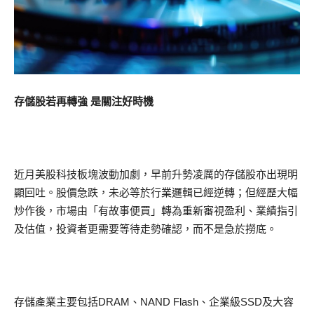
存儲股若再轉強 是關注好時機
近月美股科技板塊波動加劇，早前升勢凌厲的存儲股亦出現明
顯回吐。股價急跌，未必等於行業邏輯已經逆轉；但經歷大幅
炒作後，市場由「有故事便買」轉為重新審視盈利、業績指引
及估值，投資者更需要等待走勢確認，而不是急於撈底。
存儲產業主要包括DRAM、NAND Flash、企業級SSD及大容