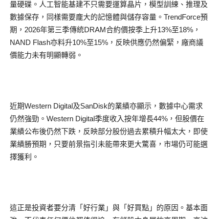
量硬碟。人工智能基建不只需要運算晶片，模型訓練、推理及
數據保存，同樣需要龐大的記憶體與儲存容量。TrendForce預
期，2026年第三季傳統DRAM合約價按季上升13%至18%，
NAND Flash亦料升10%至15%，反映供應仍然偏緊，廠商議
價能力未有明顯轉弱。
近期Western Digital及SanDisk的業績亦顯示，數據中心需求
仍然強勁。Western Digital季度收入按年增長44%，但股價在
業績公布後仍然下跌，反映部分股份過去累積升幅太大，即使
業績勝預期，只要前景指引未能帶來更大驚喜，市場仍可能選
擇獲利。
這正是投資者要分清「好行業」與「好買點」的原因。基本面