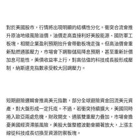
對於美國股市，行情將出現明顯的結構性分化。衝突合流會推
升原油地緣風險溢價，油價走高直接利好美股能源、國防軍工
板塊，相關企業盈利預期抬升會帶動板塊走強。但高油價會重
新點燃通脹壓力，市場會下調聯儲局降息預期，甚至重新計價
加息可能性，美債收益率上行，對高估值的科技成長股形成壓
制，納斯達克指數承受較大回調壓力。
短期避險邏輯會推高美元指數，部分全球避險資金回流美元資
產，對大盤形成一定托底。不過，若衝突持續擴大，美國同時
捲入歐亞兩處危機，財政開支、通脹雙重壓力疊加，市場會擔
憂美國經濟滯脹風險，美股大盤整體波動會顯著放大，上漲主
線從科技成長切換至資源防禦板塊。