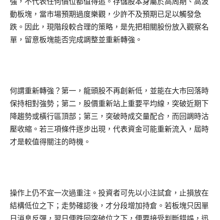
強，不代表任何價位都值得追。存儲股本身屬於高周期、高波
動板塊，當市場預期過度樂觀，少許不及預期已足以觸發急
跌。因此，現階段較合理的策略，是先把相關股份放入觀察名
單，留意板塊能否完成調整並重新轉強。
何謂重新轉強？第一，龍頭股不再創新低，並能在大市回落時
保持相對強勢；第二，股價重新站上重要平均線，突破近期下
降趨勢或橫行區頂部；第三，突破時成交量配合，而回調時沽
壓收縮。若三項條件逐步出現，代表資金可能重新流入，屆時
才是較值得關注的時機。
操作上仍不宜一次過重注。投資者可先以小注試倉，止損放在
結構低位之下；走勢確認後，才分段增加持倉。若板塊只因單
日消息反彈，翌日便跌回突破位之下，便要接受判斷錯誤，迅