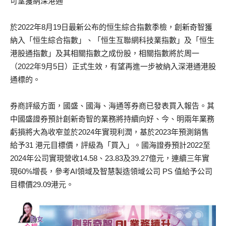
可望獲納深港通
於2022年8月19日最新公布的恒生綜合指數季檢，創新奇智獲
納入「恒生綜合指數」、「恒生互聯網科技業指數」及「恒生
港股通指數」及其相關指數之成份股，相關指數將於周一
（2022年9月5日）正式生效，有望再進一步被納入深港通港股
通標的。
券商評級方面，國盛、國海、海通等券商已發表買入報告。其
中國盛證券預計創新奇智的業務將持續向好、今、明兩年業務
虧損將大為收窄並於2024年實現利潤，基於2023年預測銷售
給予31 港元目標價，評級為「買入」。國海證券預計2022至
2024年公司實現營收14.58、23.83及39.27億元，連續三年實
現60%增長，參考AI領域及智慧製造領域公司 PS 值給予公司
目標價29.09港元。