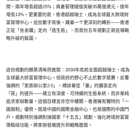
間，兩年增長超過25%；資產管理總值突破35萬億港元，按年
增長13%。更重要的是，香港超越瑞士，成為全球最大跨境財
富管理中心。這些數字背後，藏着一个更深刻的轉折——香港
正從「坐金礦」走向「造生態」，而首份五年規劃正是這場戰
略升級的藍圖。
這份規劃的願景清晰而進取：2030年底前全面超越瑞士，成為
全球最大財富管理中心。但政府的野心不止於數字競賽，反覆
強調的「家族辦公室2.0」，標誌着從「量」的擴張走向
「質」的提升——建立有深度、可持續的生態系統，而非單純
追求家辦數量。這個目標並非空中樓閣，香港擁有獨特的「一
國兩制」優勢，既是中國的國際金融中心，也是國際的中國門
戶。規劃特別強調對接國家「十五五」規劃，強化跨境財富管
理樞紐功能，將家辦發展提升到戰略層面。