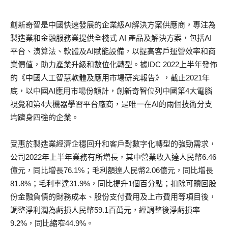
創新奇智是中國快速發展的企業級AI解決方案供應商，專注為
製造業和金融服務業提供全棧式 AI 產品及解決方案，包括AI
平台、演算法、軟體及AI賦能設備，以提高客戶運營效率和商
業價值，助力產業升級和數位化轉型。據IDC 2022上半年發佈
的《中國人工智慧軟體及應用市場研究報告》，截止2021年
底，以中國AI應用市場份額計，創新奇智位列中國第4大電腦
視覺和第4大機器學習平台廠商，是唯一在AI的兩個技術分支
均躋身四強的企業。
受惠於製造業經濟企穩回升和客戶對數字化轉型的強勁需求，
公司2022年上半年業務有所增長，其中營業收入達人民幣6.46
億元，同比增長76.1%；毛利額達人民幣2.06億元，同比增長
81.8%；毛利率達31.9%，同比提升1個百分點；扣除可贖回股
份金融負債的財務成本、股份支付費用及上市費用等項目後，
調整淨利潤為虧損人民幣59.1百萬元，經調整後淨虧損率
9.2%，同比縮窄44.9%。