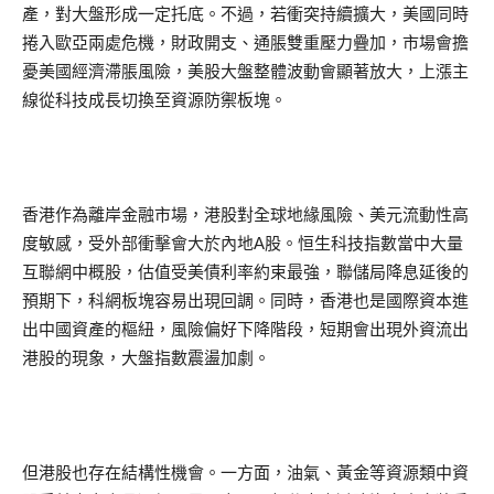
產，對大盤形成一定托底。不過，若衝突持續擴大，美國同時
捲入歐亞兩處危機，財政開支、通脹雙重壓力疊加，市場會擔
憂美國經濟滯脹風險，美股大盤整體波動會顯著放大，上漲主
線從科技成長切換至資源防禦板塊。
香港作為離岸金融市場，港股對全球地緣風險、美元流動性高
度敏感，受外部衝擊會大於內地A股。恒生科技指數當中大量
互聯網中概股，估值受美債利率約束最強，聯儲局降息延後的
預期下，科網板塊容易出現回調。同時，香港也是國際資本進
出中國資產的樞紐，風險偏好下降階段，短期會出現外資流出
港股的現象，大盤指數震盪加劇。
但港股也存在結構性機會。一方面，油氣、黃金等資源類中資