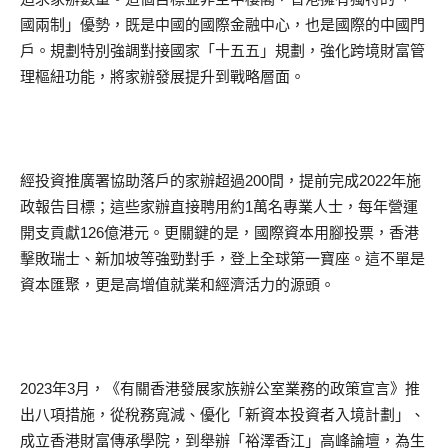
國兩制」優勢，既是中國的國際金融中心，也是國際的中國門
戶。規劃特別強調對接國家「十五五」規劃，強化跨境財富管
理樞紐功能，將家辦發展提升到戰略層面。
經投資推廣署協助落戶的家辦超過200間，提前完成2022年施
政報告目標；這些家辦直接聘用約1萬名專業人士，每年營運
開支貢獻126億港元。更關鍵的是，國際資本用腳投票，香港
擊敗瑞士、新加坡等強勁對手，登上全球第一寶座。這不單是
資本匯聚，更是高增值就業和經濟活力的源頭。
2023年3月，《有關香港發展家族辦公室業務的政策宣言》推
出八項措施，從稅務寬減、優化「新資本投資者入境計劃」、
成立香港財富傳承學院，到舉辦「裕澤香江」高峰論壇，為生