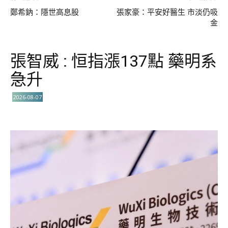
鄭希鈉：隱世高息股
張家豪：平安好醫生 市淡仍吸
金
張智威 : 恒指漲137點 藥明系
急升
2026-08-07