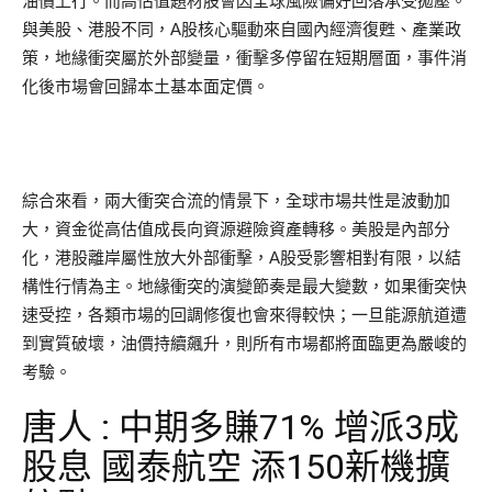
油價上行。而高估值題材股會因全球風險偏好回落承受拋壓。
與美股、港股不同，A股核心驅動來自國內經濟復甦、產業政
策，地緣衝突屬於外部變量，衝擊多停留在短期層面，事件消
化後市場會回歸本土基本面定價。
綜合來看，兩大衝突合流的情景下，全球市場共性是波動加
大，資金從高估值成長向資源避險資產轉移。美股是內部分
化，港股離岸屬性放大外部衝擊，A股受影響相對有限，以結
構性行情為主。地緣衝突的演變節奏是最大變數，如果衝突快
速受控，各類市場的回調修復也會來得較快；一旦能源航道遭
到實質破壞，油價持續飆升，則所有市場都將面臨更為嚴峻的
考驗。
唐人 : 中期多賺71% 增派3成
股息 國泰航空 添150新機擴