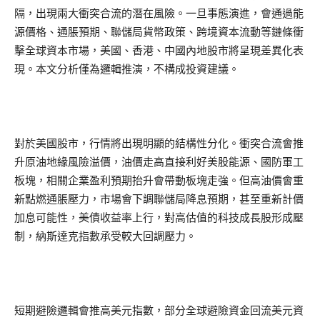
隔，出現兩大衝突合流的潛在風險。一旦事態演進，會通過能
源價格、通脹預期、聯儲局貨幣政策、跨境資本流動等鏈條衝
擊全球資本市場，美國、香港、中國內地股市將呈現差異化表
現。本文分析僅為邏輯推演，不構成投資建議。
對於美國股市，行情將出現明顯的結構性分化。衝突合流會推
升原油地緣風險溢價，油價走高直接利好美股能源、國防軍工
板塊，相關企業盈利預期抬升會帶動板塊走強。但高油價會重
新點燃通脹壓力，市場會下調聯儲局降息預期，甚至重新計價
加息可能性，美債收益率上行，對高估值的科技成長股形成壓
制，納斯達克指數承受較大回調壓力。
短期避險邏輯會推高美元指數，部分全球避險資金回流美元資