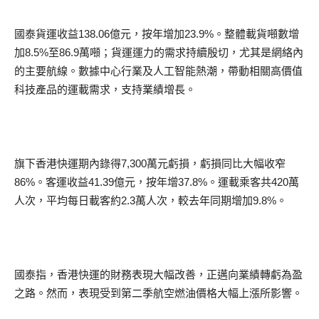
國泰貨運收益138.06億元，按年增加23.9%。整體載貨噸數增
加8.5%至86.9萬噸；貨運運力的需求持續殷切，尤其是網絡內
的主要航線。數據中心行業及人工智能熱潮，帶動相關高價值
科技產品的運載需求，支持業績增長。
旗下香港快運期內錄得7,300萬元虧損，虧損同比大幅收窄
86%。客運收益41.39億元，按年增37.8%。運載乘客共420萬
人次，平均每日載客約2.3萬人次，較去年同期增加9.8%。
國泰指，香港快運的財務表現大幅改善，正邁向業績轉虧為盈
之路。然而，表現受到第二季航空燃油價格大幅上漲所影響。