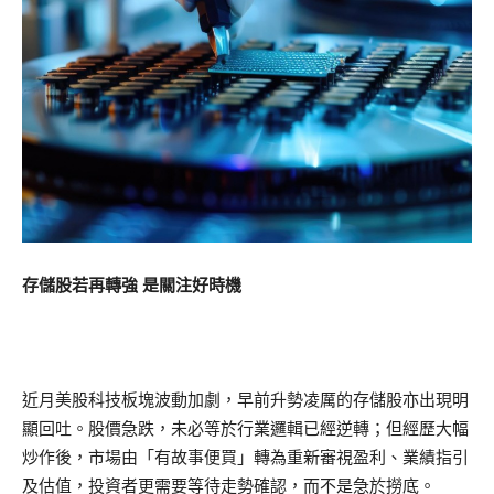
存儲股若再轉強 是關注好時機
近月美股科技板塊波動加劇，早前升勢凌厲的存儲股亦出現明
顯回吐。股價急跌，未必等於行業邏輯已經逆轉；但經歷大幅
炒作後，市場由「有故事便買」轉為重新審視盈利、業績指引
及估值，投資者更需要等待走勢確認，而不是急於撈底。