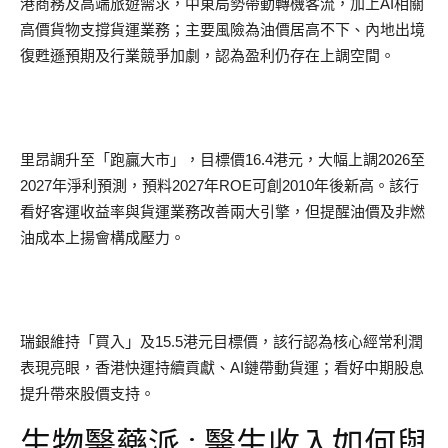
港商務及高端旅遊需求，中東局勢帶動轉機客流，加上AI相關
高價貨物支撐貨運業務；主要風險為油價居高不下、內地出境
復甦遜預期及行業競爭加劇，認為盈利仍存在上調空間。
里昂調升至「跑贏大市」，目標價16.4港元，大幅上調2026至
2027年淨利預測，預料2027年ROE可創2010年後新高。該行
看好客運收益率與貨運業務改善兩大引擎，但提醒油價及非燃
油成本上揚會構成壓力。
瑞銀維持「買入」及15.5港元目標價，該行認為核心經常利潤
表現亮眼，香港快運持續貢獻、AI鏈帶動貨運；看好中期股息
提升帶來股價支持。
生物醫藥派 : 醫生收入如何與