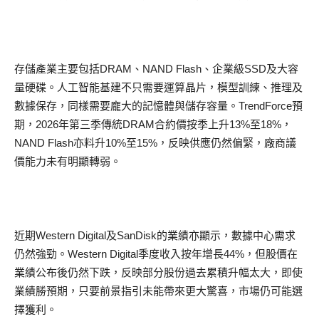
存儲產業主要包括DRAM、NAND Flash、企業級SSD及大容
量硬碟。人工智能基建不只需要運算晶片，模型訓練、推理及
數據保存，同樣需要龐大的記憶體與儲存容量。TrendForce預
期，2026年第三季傳統DRAM合約價按季上升13%至18%，
NAND Flash亦料升10%至15%，反映供應仍然偏緊，廠商議
價能力未有明顯轉弱。
近期Western Digital及SanDisk的業績亦顯示，數據中心需求
仍然強勁。Western Digital季度收入按年增長44%，但股價在
業績公布後仍然下跌，反映部分股份過去累積升幅太大，即使
業績勝預期，只要前景指引未能帶來更大驚喜，市場仍可能選
擇獲利。