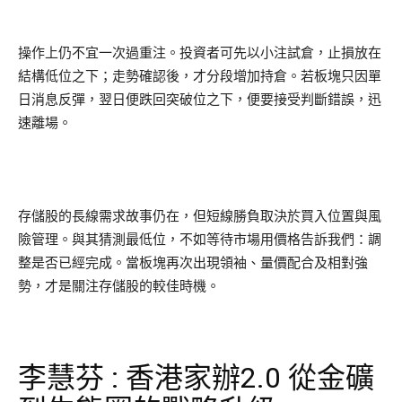
操作上仍不宜一次過重注。投資者可先以小注試倉，止損放在
結構低位之下；走勢確認後，才分段增加持倉。若板塊只因單
日消息反彈，翌日便跌回突破位之下，便要接受判斷錯誤，迅
速離場。
存儲股的長線需求故事仍在，但短線勝負取決於買入位置與風
險管理。與其猜測最低位，不如等待市場用價格告訴我們：調
整是否已經完成。當板塊再次出現領袖、量價配合及相對強
勢，才是關注存儲股的較佳時機。
李慧芬 : 香港家辦2.0 從金礦