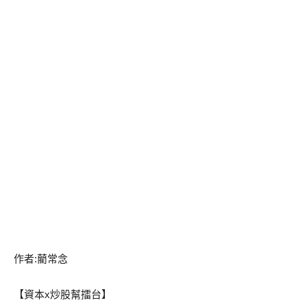
作者:藺常念
【資本x炒股幫擂台】