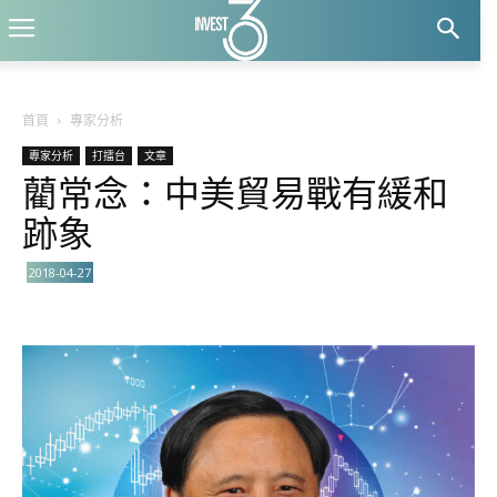
首頁
專家分析
專家分析
打擂台
文章
藺常念：中美貿易戰有緩和
跡象
2018-04-27