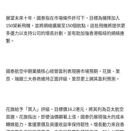
展望未來十年，國泰指在市場條件許可下，目標為機隊加入
150架新飛機，並將網絡擴展至150個航點。這批飛機將提供更
多運力以支持公司的增長計劃，並有助加強香港樞紐的網絡連
繫。
國泰航空中期業績核心經營盈利表現勝市場預期，花旗、里
昂、瑞銀三大券商維持正面評級，里昂更上調其盈利預測。
花旗給予「買入」評級、目標價16.2港元，將其列為亞太航空
首選。花旗指出，即便油價顯著上漲，國泰仍展現強大的成本
轉嫁能力，客運票價及貨運收益率保持韌性。增長動力來自香