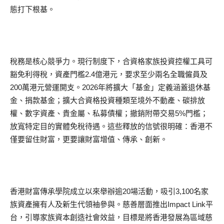
態打下根基。
稅務是核心競爭力。現行制度下，合資格家族投資控權工具可
豁免利得稅，資產門檻2.4億港元，要求至少兩名全職僱員及
200萬港元營運開支。2026年將擴大「基金」定義涵蓋退休基
金、捐款基金；擴大合資格投資種類至境外不動產、碳排放
權、數字資產、貴金屬、私募債權；撤銷附帶交易5%門檻；
放寬特定目的實體免稅待遇。這些釋放的信號很明確：香港不
僅要留住財富，更要讓財富增值、傳承、創新。
香港財富傳承學院成立以來舉辦逾20場活動，吸引3,100名家
族資產擁有人及新生代領袖參與。慈善層面推出Impact Link平
台，引導家族資本創造社會效益，目標是將香港發展為區域慈