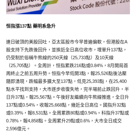
恒指漲137點 藥明系急升
連日破頂的美股回吐，亞太區股市今早普遍偏軟，但港股在A
股支持下先跌後回升，並挨近全日高位收市，埋單升137點，
仍受制於俗稱牛熊線的250天線（25,733點）及10天線
（25,705點）。全周計，恒指累跌216點或0.84%，8月開局首
周終止之前五周升勢。恒指今早低開3點，報25,526點後沽壓
隨即湧現，跌幅最多擴大至137點，低見25,393點，在25,400
點水平找到支持，大市逐步收復失地，完半場前止跌回升，半
日升37點，報25,567點。午後好友繼續向牛熊線推進，全日升
137點或0.54%，收報25,668點，幾近全日高位。國指升32點
或0.39%，報8,531點。全周累跌80點或0.94%。科指升37點或
0.78%，報4,858點。全周累升29點或0.6%，大市全日成交
2,596億元。