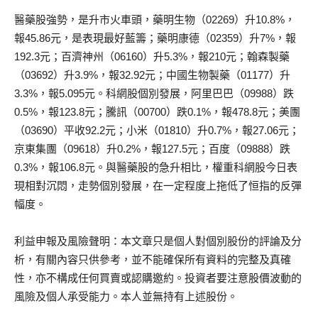
醫藥股強勢，是升市火車頭，藥明生物（02269）升10.8%，
報45.86元，是表現最好藍籌；藥明康德（02359）升7%，報
192.3元；百濟神州（06160）升5.3%，報210元；翰森製藥
（03692）升3.9%，報32.92元；中國生物製藥（01177）升
3.3%，報5.095元。科網股個別發展，阿里巴巴（09988）跌
0.5%，報123.8元；騰訊（00700）跌0.1%，報478.8元；美團
（03690）平收92.2元；小米（01810）升0.7%，報27.06元；
京東集團（09618）升0.2%，報127.5元；百度（09888）跌
0.3%，報106.8元。與醫藥股的急升相比，權重科網股今日表
現相對沉悶，走勢個別發展，在一定程度上拖低了恒指的反彈
幅度。
利益申報及風險聲明：本文章只是個人對個別股份的評論及分
析，有關內容只供參考，並不能確保所有資料的完整及真確
性，亦不構成任何買賣或認購邀約。投資者要注意股價波動的
風險及個人承受能力。本人並無持有上述股份。