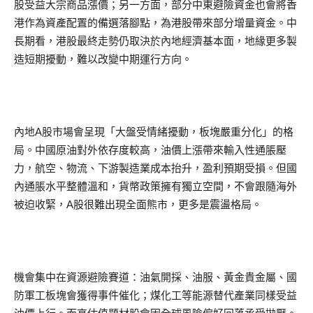
股受益大宗商品漲價；另一方面，部分中東避險資金也會將香
港作為資產配置的備選落腳點，為港股帶來部分增量資金。中
長期看，港股最終走勢仍取決於內地經濟基本面，地緣更多製
造短期擾動，難以改變中期運行方向。
內地A股市場會呈現「大盤受情緒擾動，板塊嚴重分化」的格
局。中國原油對外依存度較高，油價上漲帶來輸入性通脹壓
力，航空、物流、下游製造業成本抬升，盈利預期受損。但國
內通脹水平整體溫和，貨幣政策擁有獨立空間，不會跟隨海外
被迫收緊，A股很難出現全面熊市，更多是震盪格局。
機會集中在資源避險賽道：油氣開採、油服、黃金貴金屬、國
防軍工板塊會獲得事件催化；煤化工等能源替代產業同樣受益