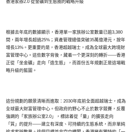
香港家辦2.0 從金礦到生態圈的戰略升級
根據去年底的數據顯示，香港單一家族辦公室數量已逾3,380
間，兩年增長超過25%；資產管理總值突破35萬億港元，按年
增長13%。更重要的是，香港超越瑞士，成為全球最大跨境財
富管理中心。這些數字背後，藏着一个更深刻的轉折——香港
正從「坐金礦」走向「造生態」，而首份五年規劃正是這場戰
略升級的藍圖。
這份規劃的願景清晰而進取：2030年底前全面超越瑞士，成為
全球最大財富管理中心。但政府的野心不止於數字競賽，反覆
強調的「家族辦公室2.0」，標誌着從「量」的擴張走向
「質」的提升——建立有深度、可持續的生態系統，而非單純
追求家辦數量。這個目標並非空中樓閣，香港擁有獨特的「一