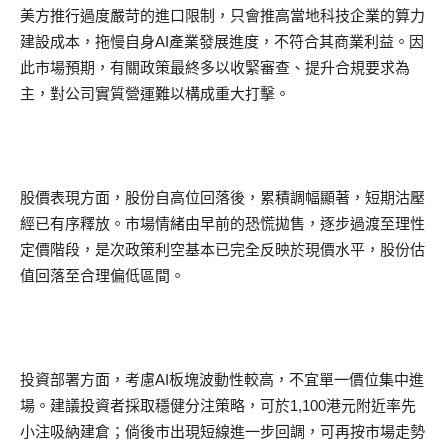
美方推行過度嚴苛的進口限制，只會推高當地科技企業的算力
建設成本，拖慢自身AI產業發展進度，不符合其商業利益。因
此市場預期，有關政策最終多以收緊審查、提升合規要求為
主，對公司實質營運難以構成重大打擊。
股價表現方面，股份自高位回落後，累積調幅顯著，短期沽壓
經已有序釋放。市場情緒由早前的恐慌拋售，逐步過渡至理性
定價階段，是次政策利空基本已完全反映於現價水平，股份估
值回落至合理偏低區間。
投資部署方面，考慮AI板塊波動性較高，不宜單一價位集中進
場。建議投資者採取穩健分注策略，可於1,100港元附近率先
小注吸納建倉；倘後市出現短線進一步回調，可再按市場走勢