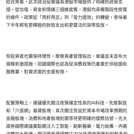
綜合來看，此次政治局會議為港股市場提供了明確的政策支
撐。從估值、資金和情緒三個維度看，港股均具備階段性修復
的條件。政策從「用好用足」到「發力提效」的轉變，意味着
下半年將有更積極的財政支出和更靈活的貨幣投放。
但投資者也需保持理性。摩根資產管理指出，會議並未宣布大
規模刺激措施，招銀國際也認為促消費政策仍着重於供給面和
服務業，對需求面的支援有限。
配置策略上，建議優先關注政策確定性高的AI科技、先進製造
和「六張網」基建板塊，其次關注受益於資本市場改革預期的
金融板塊，消費和地產板塊則需等待更明確的復甦信號。光大
證券國際建議重點關注人工智能、創新醫藥、電力設備、內需
消費四大板塊。銀河證券建議關注2026年兩會政策利好較多的