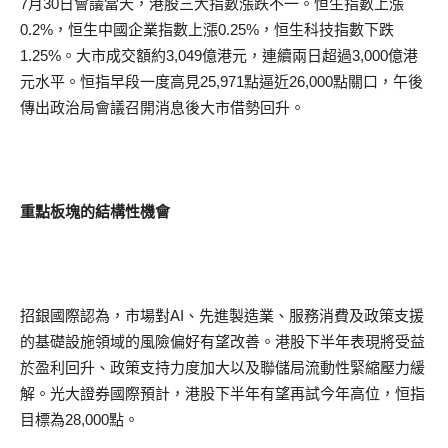
7月30日會議當天，港股三大指數漲跌不一。恒生指數上漲
0.2%，恒生中國企業指數上漲0.25%，恒生科技指數下跌
1.25%。大市成交額約3,049億港元，連續兩日超過3,000億港
元水平。恒指早段一度高見25,971點逼近26,000點關口，午後
傳出政治局會議召開消息後大市借勢回升。
重點板塊的結構性機會
招銀國際認為，市場對AI、先進製造業、服務消費及政策支援
的基礎設施領域的風險偏好有望改善。港股下半年表現將受益
於盈利回升、政策支持力度加大以及聯儲局流動性緊縮壓力緩
解。光大證券國際預計，港股下半年有望再試今年高位，恒指
目標為28,000點。