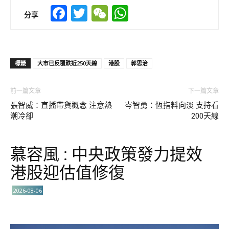
Facebook
Twitter
WeChat
WhatsApp
分享
標籤
大市已反覆跌近250天線
港股
郭思治
前一篇文章
下一篇文章
張智威：直播帶貨概念 注意熱
岑智勇：恆指料向淡 支持看
潮冷卻
200天線
慕容風 : 中央政策發力提效
港股迎估值修復
2026-08-06