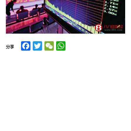
Facebook
Twitter
WeChat
WhatsApp
分享