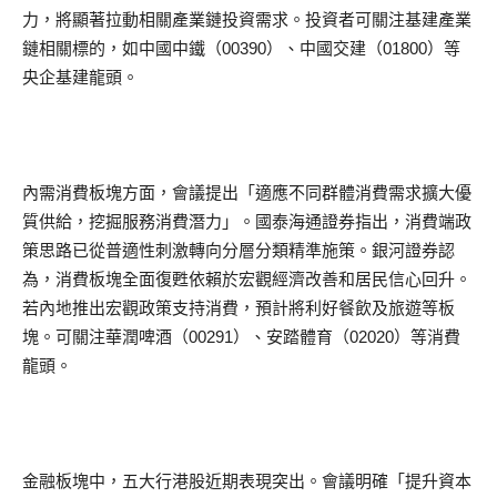
力，將顯著拉動相關產業鏈投資需求。投資者可關注基建產業
鏈相關標的，如中國中鐵（00390）、中國交建（01800）等
央企基建龍頭。
內需消費板塊方面，會議提出「適應不同群體消費需求擴大優
質供給，挖掘服務消費潛力」。國泰海通證券指出，消費端政
策思路已從普適性刺激轉向分層分類精準施策。銀河證券認
為，消費板塊全面復甦依賴於宏觀經濟改善和居民信心回升。
若內地推出宏觀政策支持消費，預計將利好餐飲及旅遊等板
塊。可關注華潤啤酒（00291）、安踏體育（02020）等消費
龍頭。
金融板塊中，五大行港股近期表現突出。會議明確「提升資本