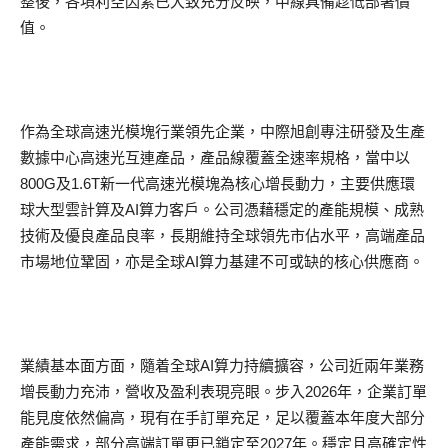
整後，各項利空因素已大致充分反映，中線具備趁低部署價
值。
作為全球高速光模塊行業領先企業，中際旭創專注研發及生產
數據中心高速光互連產品，產品線覆蓋全速率規格，當中以
800G及1.6T新一代高速光模塊為核心增長動力，主要供應環
球大型雲計算及AI算力客戶。公司憑藉穩定的產能規模、成熟
技術及優良產品良率，長期維持全球領先市佔水平，高端產品
市場地位鞏固，亦是全球AI算力基建不可或缺的核心供應商。
業績基本面方面，隨着全球AI算力持續擴容，公司近兩年業務
增長動力充沛，營收及盈利表現亮眼。步入2026年，企業訂單
能見度依然偏高，現有在手訂單充足，足以覆蓋本年度大部分
產能需求，部分高端訂單更已鎖定至2027年。穩定且高確定性