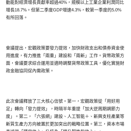
動能對經濟增長貢獻率超過40%，規模以上工業企業利潤同比
增長18.7%。但第二季度GDP增速4.3%，較第一季度的5.0%
有所回落。
會議提出，宏觀政策要發力提效，加快財政支出和債券資金使
用進度，有力推進「兩重」建設和「兩新」工作。貨幣政策方
面，會議要求綜合運用並適時調整貨幣政策工具，優化實施財
政金融協同促內需政策。
此次會議釋放了三大核心信號。第一，宏觀政策從「用好用
足」轉向「發力提效」，時隔半年重提「加大逆周期調節力
度」。第二，「六張網」建設、人工智能＋、新興支柱產業等
新質生產力方向被置於更加突出的戰略位置。第三，資本市場