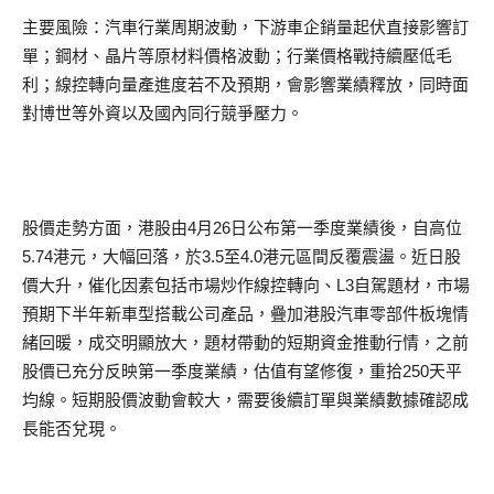
主要風險：汽車行業周期波動，下游車企銷量起伏直接影響訂
單；鋼材、晶片等原材料價格波動；行業價格戰持續壓低毛
利；線控轉向量產進度若不及預期，會影響業績釋放，同時面
對博世等外資以及國內同行競爭壓力。
股價走勢方面，港股由4月26日公布第一季度業績後，自高位
5.74港元，大幅回落，於3.5至4.0港元區間反覆震盪。近日股
價大升，催化因素包括市場炒作線控轉向、L3自駕題材，市場
預期下半年新車型搭載公司產品，疊加港股汽車零部件板塊情
緒回暖，成交明顯放大，題材帶動的短期資金推動行情，之前
股價已充分反映第一季度業績，估值有望修復，重拾250天平
均線。短期股價波動會較大，需要後續訂單與業績數據確認成
長能否兌現。