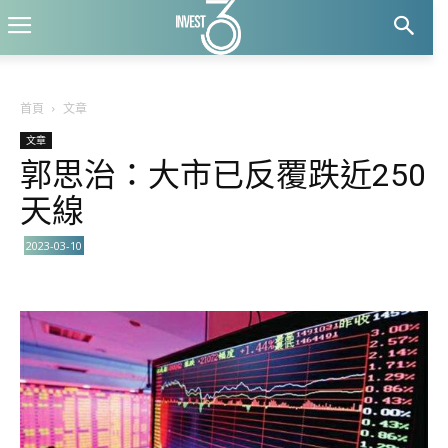
首頁
文章
文章
郭思治：大市已反覆跌近250
天線
2023-03-10