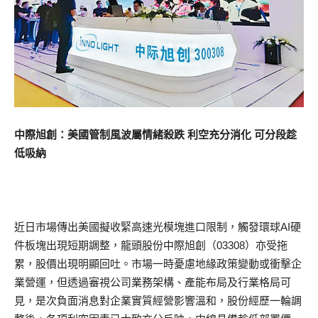
中際旭創：美國管制風波屬情緒殺跌 利空充分消化 可分段趁
低吸納
近日市場傳出美國擬收緊高速光模塊進口限制，觸發環球AI硬
件板塊出現短期調整，龍頭股份中際旭創（03308）亦受拖
累，股價出現明顯回吐。市場一時憂慮地緣政策變動或衝擊企
業營運，但透過審視公司業務架構、產能布局及行業格局可
見，是次負面消息對企業實質經營影響溫和，股份經歷一輪調