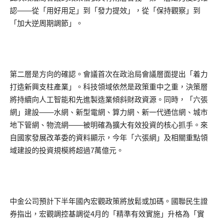
認——從「用好用足」到「發力提效」，從「保持觀察」到
「加大逆周期調節」。
第二層是方向的確認。會議首次在政治局會議層面提出「着力
打造新興支柱產業」。科技領域依然是政策重中之重，決策層
將持續向人工智能和先進製造業傾斜財政資源。同時，「六張
網」建設——水網、新型電網、算力網、新一代通信網、城市
地下管網、物流網——被明確為擴大有效投資的核心抓手。來
自國家發展改革委的資料顯示，今年「六張網」及相關重點領
域建設的投資規模將超過7萬億元。
中金公司預計下半年國內宏觀政策將放鬆或加碼。國聯民生證
券指出，宏觀調控基調從4月的「精準有效實施」升格為「實