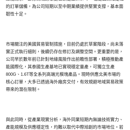
的訂單儲備，為公司短期以至中期業績提供堅實支撐，基本面
韌性十足。
市場關注的美國貿易管制措施，目前仍處於草案階段，尚未落
實正式執行細則，後續仍存在修訂及調整空間。更重要的是，
公司早於數年前已針對地緣風險作出前瞻性部署，積極推動產
能國際化，其泰國生產基地已實現穩定量產，可獨立生產
800G、1.6T等全系列高端光模塊產品。現時供應北美市場的
核心訂單，大多已透過海外廠房交付，有效規避地域貿易政策
帶來的潛在限制。
與此同時，從產業現實分析，海外同業短期內無論技術實力、
產能規模及供應穩定性，均難以取代中際旭創的市場地位。若