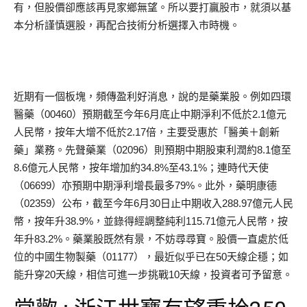
有，但股價卻應該再見家鄉無望。所以要打贏股市，就須以基
本分析謹慎選股，再配合技術分析選擇入市時機。
近期有一個板塊，頻傳盈利好消息，說的是藥業股。例如四環
醫藥（00460）預期截至今年6月底止中期淨利不低於2.1億元
人民幣，按年大增不低於2.17倍，主要受惠於「醫美＋創新
藥」業務。先聲藥業（02096）則預期中期股東利潤約8.1億至
8.6億元人民幣，按年增加約34.8%至43.1%；連時代天使
（06699）亦預期中期淨利增長最多79%。此外，藥明康德
（02359）公布，截至今年6月30日止中期收入288.97億元人民
幣，按年升38.9%，並錄得經調整純利115.71億元人民幣，按
年升83.2%。藥業股既然有景，不妨尋尋寶。股價一直處於低
位的中國生物製藥（01177），最近似乎已在50天線企穩；如
能升穿20天線，相信可進一步挑戰10天線，投資者可予留意。