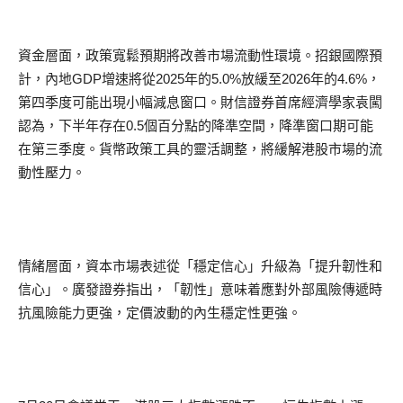
資金層面，政策寬鬆預期將改善市場流動性環境。招銀國際預
計，內地GDP增速將從2025年的5.0%放緩至2026年的4.6%，
第四季度可能出現小幅減息窗口。財信證券首席經濟學家袁闖
認為，下半年存在0.5個百分點的降準空間，降準窗口期可能
在第三季度。貨幣政策工具的靈活調整，將緩解港股市場的流
動性壓力。
情緒層面，資本市場表述從「穩定信心」升級為「提升韌性和
信心」。廣發證券指出，「韌性」意味着應對外部風險傳遞時
抗風險能力更強，定價波動的內生穩定性更強。