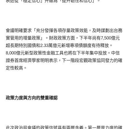
表述從「穩定信心」升級為「提升韌性和信心」。
會議明確要求「充分發揮各項存量政策效能，及時謀劃出台務
實管用的增量政策」。財政政策方面，下半年尚有7,500億元
超長期特別國債和2.33萬億元新增專項債額度有待釋放。
8,000億元新型政策性金融工具也將在下半年集中投放。中信
證券首席經濟學家明明表示，下一階段宏觀政策協同發力的確
定性較高。
政策力度與方向的雙重確認
此次政治局會議的政策信號具有兩層含義。第一層是力度的確