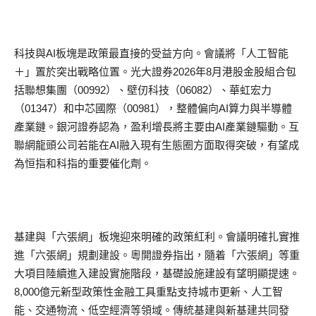
科技與AI板塊是政策最直接的受益方向。會議將「人工智能
＋」置於突出戰略位置。光大證券2026年8月港股金股組合包
括聯想集團（00992）、壁仞科技（06082）、華虹宏力
（01347）和中芯國際（00981），整體偏向AI算力與半導體
產業鏈。銀河證券認為，盈利增長將主要由AI產業鏈驅動。互
聯網龍頭公司若能在AI融入現有生態圈方面取得突破，有望成
為恒指和科指的重要催化劑。
基建與「六張網」板塊迎來明確的政策紅利。會議明確扎實推
進「六張網」規劃建設。粵開證券指出，隨着「六張網」等重
大項目陸續進入建設實施階段，基礎設施建設有望明顯提速。
8,000億元新型政策性金融工具重點支持城市更新、人工智
能、交通物流、低空經濟等領域。傳統基建與新基建共同發