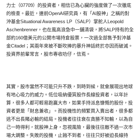
力士（07709）的投資者，相信已為心臟的強度做了一次徹底
的檢查。最近，連前OpenAI研究員，有「AI股神」之稱的對
沖基金Situational Awareness LP（SALP）掌舵人Leopold
Aschenbrenner，也在風高浪急中一舖清袋，將SALP持有的全
部約160億美元的公開市場持倉股票，一次過全部售予對沖基
金Citadel；其兩年來被不斷吹捧的暴升神話終於亦因而破滅。
投資界前輩常言，股市專收叻仔，信焉。
其實，股市當然不可能只升不跌，到時到候，就會展現出地球
有地心吸力的威力。低位吸納優質股作長線投資者，以年計
算，很多人都可輕易跑贏大市，如果手持派息慷慨的股份，投
資者更是「財息兼收」。而投機性的頻繁買入賣出者，很多都
逃不出長賭必輸的結局。投機者往往衰在貪勝不知輸，以為自
己一時得利，就股神上身，忽視風險，最後往往敵不過一次市
場大調整。失敗的投機，止蝕不到者，往往只好被迫長線持