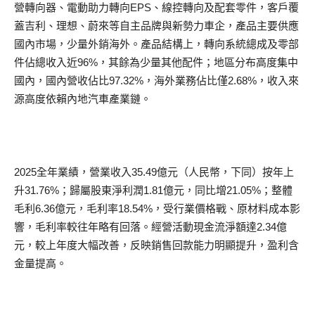
營轉向器、電動助力轉向EPS、線控轉向及配套零件，客戶覆
蓋吉利、理想、蔚來等自主品牌與新勢力車企，產品主要供應
國內市場，少量外銷海外。產品結構上，轉向系統總成及零部
件佔總收入近96%，其餘為少量其他配件；地區分布高度集中
國內，國內營收佔比97.32%，海外業務佔比僅2.68%，收入來
源高度依賴內地汽車產業鏈。
2025全年業績，營業收入35.49億元（人民幣，下同）按年上
升31.76%；歸屬股東淨利潤1.81億元，同比增21.05%；整體
毛利6.36億元，毛利率18.54%，受行業價格戰、原材料成本影
響，毛利率較往年略有回落。經營活動現金流淨額達2.34億
元，較上年度大幅改善，反映銷售回款能力明顯提升，盈利含
金量提高。