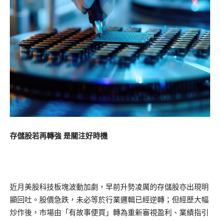
存儲股若再轉強 是關注好時機
近月美股科技板塊波動加劇，早前升勢凌厲的存儲股亦出現明
顯回吐。股價急跌，未必等於行業邏輯已經逆轉；但經歷大幅
炒作後，市場由「有故事便買」轉為重新審視盈利、業績指引