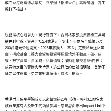
成立香港財富傳承學院，到舉辦「裕澤香江」高峰論壇，為生
態打下根基。
稅務是核心競爭力。現行制度下，合資格家族投資控權工具可
豁免利得稅，資產門檻2.4億港元，要求至少兩名全職僱員及
200萬港元營運開支。2026年將擴大「基金」定義涵蓋退休基
金、捐款基金；擴大合資格投資種類至境外不動產、碳排放
權、數字資產、貴金屬、私募債權；撤銷附帶交易5%門檻；
放寬特定目的實體免稅待遇。這些釋放的信號很明確：香港不
僅要留住財富，更要讓財富增值、傳承、創新。
香港財富傳承學院成立以來舉辦逾20場活動，吸引3,100名家
族資產擁有人及新生代領袖參與。慈善層面推出Impact Link平