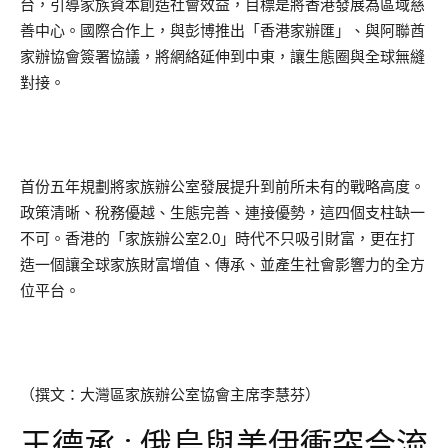
台，引導家族資本創造社會效益，目標是將香港發展為區域慈
善中心。國際合作上，與彭博推出「香港家辦匯」、與阿聯酋
家辦協會簽署協議，將網絡延伸到中東，讓生態圈與全球無縫
對接。
首份五年規劃將家族辦公室發展提升到前所未有的戰略高度。
政策清晰、稅務優越、生態完善、連接優勢，這四個支柱缺一
不可。香港的「家族辦公室2.0」時代不只吸引財富，更在打
造一個讓全球家族財富增值、傳承、並產生社會影響力的全方
位平台。
（撰文：大灣區家族辦公室協會主席李慧芬）
王德承 : 俄烏與美伊衝突合流