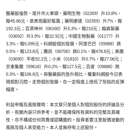
醫藥股強勢，是升市火車頭，藥明生物（02269）升10.8%，
報45.86元，是表現最好藍籌；藥明康德（02359）升7%，報
192.3元；百濟神州（06160）升5.3%，報210元；翰森製藥
（03692）升3.9%，報32.92元；中國生物製藥（01177）升
3.3%，報5.095元。科網股個別發展，阿里巴巴（09988）跌
0.5%，報123.8元；騰訊（00700）跌0.1%，報478.8元；美團
（03690）平收92.2元；小米（01810）升0.7%，報27.06元；
京東集團（09618）升0.2%，報127.5元；百度（09888）跌
0.3%，報106.8元。與醫藥股的急升相比，權重科網股今日表
現相對沉悶，走勢個別發展，在一定程度上拖低了恒指的反彈
幅度。
利益申報及風險聲明：本文章只是個人對個別股份的評論及分
析，有關內容只供參考，並不能確保所有資料的完整及真確
性，亦不構成任何買賣或認購邀約。投資者要注意股價波動的
風險及個人承受能力。本人並無持有上述股份。