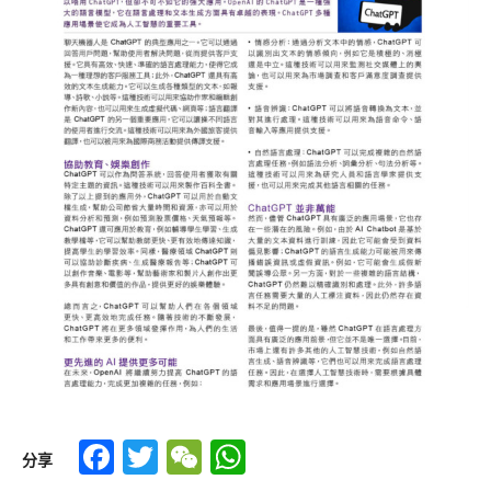
Facebook
Twitter
WeChat
WhatsApp
分享