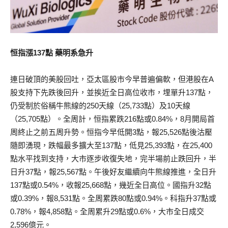
恒指漲137點 藥明系急升
連日破頂的美股回吐，亞太區股市今早普遍偏軟，但港股在A
股支持下先跌後回升，並挨近全日高位收市，埋單升137點，
仍受制於俗稱牛熊線的250天線（25,733點）及10天線
（25,705點）。全周計，恒指累跌216點或0.84%，8月開局首
周終止之前五周升勢。恒指今早低開3點，報25,526點後沽壓
隨即湧現，跌幅最多擴大至137點，低見25,393點，在25,400
點水平找到支持，大市逐步收復失地，完半場前止跌回升，半
日升37點，報25,567點。午後好友繼續向牛熊線推進，全日升
137點或0.54%，收報25,668點，幾近全日高位。國指升32點
或0.39%，報8,531點。全周累跌80點或0.94%。科指升37點或
0.78%，報4,858點。全周累升29點或0.6%，大市全日成交
2,596億元。