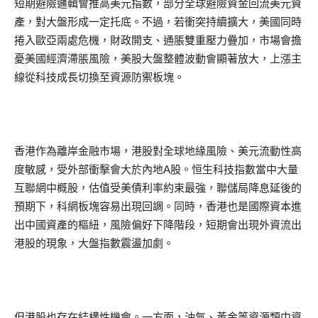
短期避險邏輯會推高美元指數，部分全球避險資金回流美元資
產，對大盤形成一定托底。不過，若衝突持續擴大，美國同時
捲入歐亞兩處危機，財政開支、通脹雙重壓力疊加，市場會擔
憂美國經濟滯脹風險，美股大盤整體波動會顯著放大，上漲主
線從科技成長切換至資源防禦板塊。
香港作為離岸金融市場，港股對全球地緣風險、美元流動性高
度敏感，受外部衝擊會大於內地A股。恒生科技指數當中大量
互聯網中概股，估值受美債利率約束最強，聯儲局降息延後的
預期下，科網板塊容易出現回調。同時，香港也是國際資本進
出中國資產的樞紐，風險偏好下降階段，短期會出現外資流出
港股的現象，大盤指數震盪加劇。
但港股也存在結構性機會。一方面，油氣、黃金等資源類中資