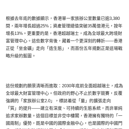
根據去年底的數據顯示，香港單一家族辦公室數量已逾3,380
間，兩年增長超過25%；資產管理總值突破35萬億港元，按年
增長13%。更重要的是，香港超越瑞士，成為全球最大跨境財
富管理中心。這些數字背後，藏着一个更深刻的轉折——香港
正從「坐金礦」走向「造生態」，而首份五年規劃正是這場戰
略升級的藍圖。
這份規劃的願景清晰而進取：2030年底前全面超越瑞士，成為
全球最大財富管理中心。但政府的野心不止於數字競賽，反覆
強調的「家族辦公室2.0」，標誌着從「量」的擴張走向
「質」的提升——建立有深度、可持續的生態系統，而非單純
追求家辦數量。這個目標並非空中樓閣，香港擁有獨特的「一
國兩制」優勢，既是中國的國際金融中心，也是國際的中國門