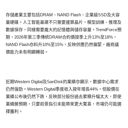
存儲產業主要包括DRAM、NAND Flash、企業級SSD及大容
量硬碟。人工智能基建不只需要運算晶片，模型訓練、推理及
數據保存，同樣需要龐大的記憶體與儲存容量。TrendForce預
期，2026年第三季傳統DRAM合約價按季上升13%至18%，
NAND Flash亦料升10%至15%，反映供應仍然偏緊，廠商議
價能力未有明顯轉弱。
近期Western Digital及SanDisk的業績亦顯示，數據中心需求
仍然強勁。Western Digital季度收入按年增長44%，但股價在
業績公布後仍然下跌，反映部分股份過去累積升幅太大，即使
業績勝預期，只要前景指引未能帶來更大驚喜，市場仍可能選
擇獲利。