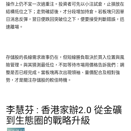
操作上仍不宜一次過重注。投資者可先以小注試倉，止損放在
結構低位之下；走勢確認後，才分段增加持倉。若板塊只因單
日消息反彈，翌日便跌回突破位之下，便要接受判斷錯誤，迅
速離場。
存儲股的長線需求故事仍在，但短線勝負取決於買入位置與風
險管理。與其猜測最低位，不如等待市場用價格告訴我們：調
整是否已經完成。當板塊再次出現領袖、量價配合及相對強
勢，才是關注存儲股的較佳時機。
李慧芬 : 香港家辦2.0 從金礦
到生態圈的戰略升級
2026-08-07