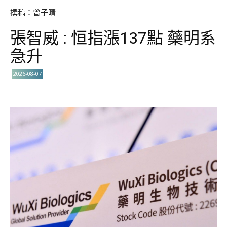
撰稿：曾子晴
張智威 : 恒指漲137點 藥明系
急升
2026-08-07