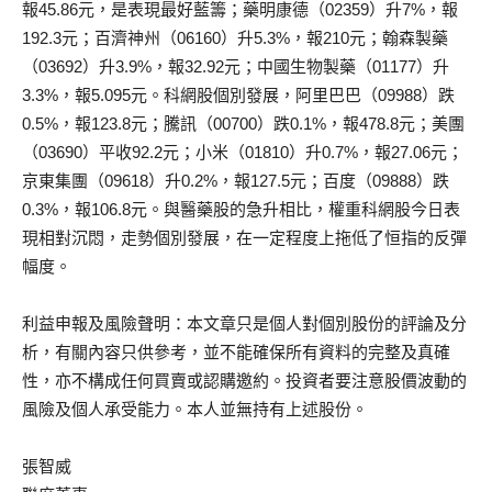
報45.86元，是表現最好藍籌；藥明康德（02359）升7%，報
192.3元；百濟神州（06160）升5.3%，報210元；翰森製藥
（03692）升3.9%，報32.92元；中國生物製藥（01177）升
3.3%，報5.095元。科網股個別發展，阿里巴巴（09988）跌
0.5%，報123.8元；騰訊（00700）跌0.1%，報478.8元；美團
（03690）平收92.2元；小米（01810）升0.7%，報27.06元；
京東集團（09618）升0.2%，報127.5元；百度（09888）跌
0.3%，報106.8元。與醫藥股的急升相比，權重科網股今日表
現相對沉悶，走勢個別發展，在一定程度上拖低了恒指的反彈
幅度。
利益申報及風險聲明：本文章只是個人對個別股份的評論及分
析，有關內容只供參考，並不能確保所有資料的完整及真確
性，亦不構成任何買賣或認購邀約。投資者要注意股價波動的
風險及個人承受能力。本人並無持有上述股份。
張智威