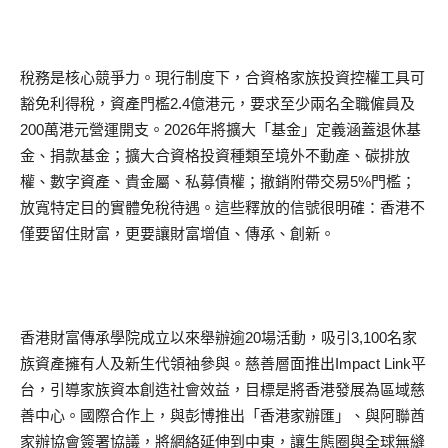
稅務是核心競爭力。現行制度下，合資格家族投資控權工具可
豁免利得稅，資產門檻2.4億港元，要求至少兩名全職僱員及
200萬港元營運開支。2026年將擴大「基金」定義涵蓋退休基
金、捐款基金；擴大合資格投資種類至境外不動產、碳排放
權、數字資產、貴金屬、私募債權；撤銷附帶交易5%門檻；
放寬特定目的實體免稅待遇。這些釋放的信號很明確：香港不
僅要留住財富，更要讓財富增值、傳承、創新。
香港財富傳承學院成立以來舉辦逾20場活動，吸引3,100名家
族資產擁有人及新生代領袖參與。慈善層面推出Impact Link平
台，引導家族資本創造社會效益，目標是將香港發展為區域慈
善中心。國際合作上，與彭博推出「香港家辦匯」、與阿聯酋
家辦協會簽署協議，將網絡延伸到中東，讓生態圈與全球無縫