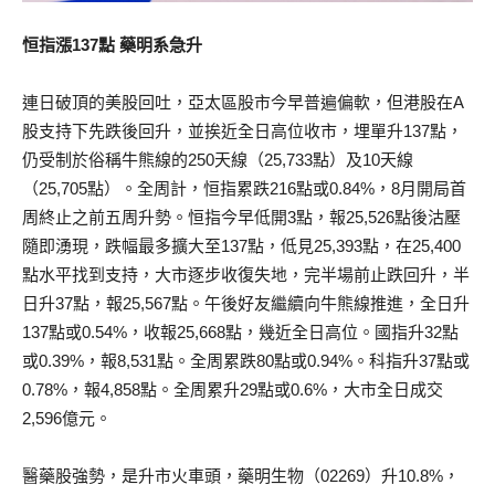
恒指漲137點 藥明系急升
連日破頂的美股回吐，亞太區股市今早普遍偏軟，但港股在A
股支持下先跌後回升，並挨近全日高位收市，埋單升137點，
仍受制於俗稱牛熊線的250天線（25,733點）及10天線
（25,705點）。全周計，恒指累跌216點或0.84%，8月開局首
周終止之前五周升勢。恒指今早低開3點，報25,526點後沽壓
隨即湧現，跌幅最多擴大至137點，低見25,393點，在25,400
點水平找到支持，大市逐步收復失地，完半場前止跌回升，半
日升37點，報25,567點。午後好友繼續向牛熊線推進，全日升
137點或0.54%，收報25,668點，幾近全日高位。國指升32點
或0.39%，報8,531點。全周累跌80點或0.94%。科指升37點或
0.78%，報4,858點。全周累升29點或0.6%，大市全日成交
2,596億元。
醫藥股強勢，是升市火車頭，藥明生物（02269）升10.8%，