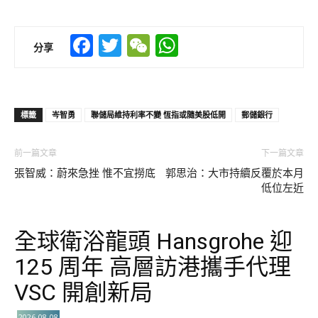
Facebook
Twitter
WeChat
WhatsApp
分享
標籤
岑智勇
聯儲局維持利率不變 恆指或隨美股低開
郵儲銀行
前一篇文章
下一篇文章
張智威：蔚來急挫 惟不宜撈底
郭思治：大市持續反覆於本月
低位左近
全球衛浴龍頭 Hansgrohe 迎
125 周年 高層訪港攜手代理
VSC 開創新局
2026-08-08