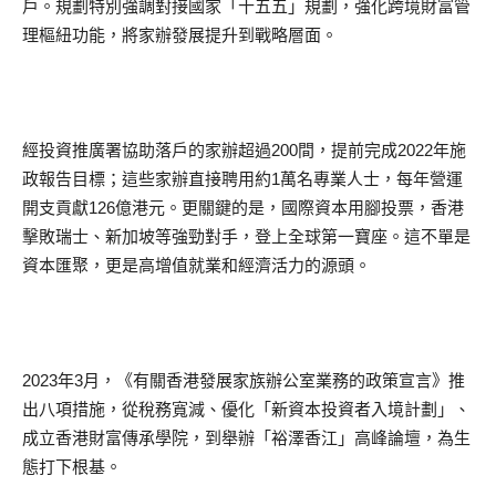
戶。規劃特別強調對接國家「十五五」規劃，強化跨境財富管
理樞紐功能，將家辦發展提升到戰略層面。
經投資推廣署協助落戶的家辦超過200間，提前完成2022年施
政報告目標；這些家辦直接聘用約1萬名專業人士，每年營運
開支貢獻126億港元。更關鍵的是，國際資本用腳投票，香港
擊敗瑞士、新加坡等強勁對手，登上全球第一寶座。這不單是
資本匯聚，更是高增值就業和經濟活力的源頭。
2023年3月，《有關香港發展家族辦公室業務的政策宣言》推
出八項措施，從稅務寬減、優化「新資本投資者入境計劃」、
成立香港財富傳承學院，到舉辦「裕澤香江」高峰論壇，為生
態打下根基。