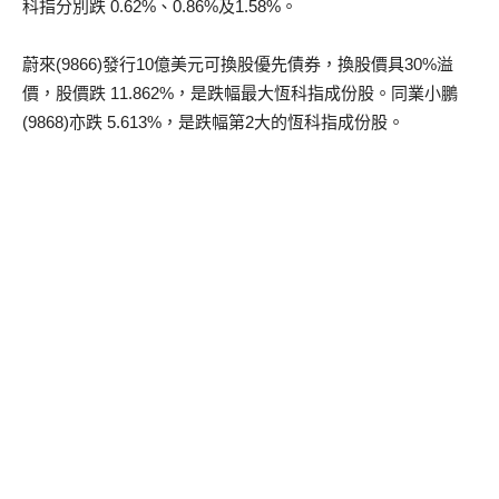
科指分別跌 0.62%、0.86%及1.58%。
蔚來(9866)發行10億美元可換股優先債券，換股價具30%溢
價，股價跌 11.862%，是跌幅最大恆科指成份股。同業小鵬
(9868)亦跌 5.613%，是跌幅第2大的恆科指成份股。