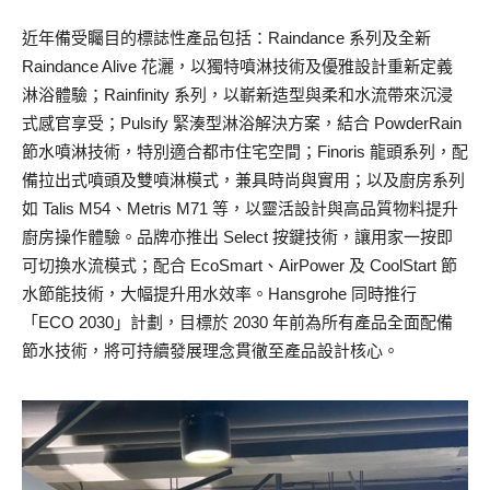
近年備受矚目的標誌性產品包括：Raindance 系列及全新
Raindance Alive 花灑，以獨特噴淋技術及優雅設計重新定義
淋浴體驗；Rainfinity 系列，以嶄新造型與柔和水流帶來沉浸
式感官享受；Pulsify 緊湊型淋浴解決方案，結合 PowderRain
節水噴淋技術，特別適合都市住宅空間；Finoris 龍頭系列，配
備拉出式噴頭及雙噴淋模式，兼具時尚與實用；以及廚房系列
如 Talis M54、Metris M71 等，以靈活設計與高品質物料提升
廚房操作體驗。品牌亦推出 Select 按鍵技術，讓用家一按即
可切換水流模式；配合 EcoSmart、AirPower 及 CoolStart 節
水節能技術，大幅提升用水效率。Hansgrohe 同時推行
「ECO 2030」計劃，目標於 2030 年前為所有產品全面配備
節水技術，將可持續發展理念貫徹至產品設計核心。