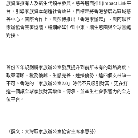
族資產擁有人及新生代領袖參與。慈善層面推出Impact Link平
台，引導家族資本創造社會效益，目標是將香港發展為區域慈
善中心。國際合作上，與彭博推出「香港家辦匯」、與阿聯酋
家辦協會簽署協議，將網絡延伸到中東，讓生態圈與全球無縫
對接。
首份五年規劃將家族辦公室發展提升到前所未有的戰略高度。
政策清晰、稅務優越、生態完善、連接優勢，這四個支柱缺一
不可。香港的「家族辦公室2.0」時代不只吸引財富，更在打
造一個讓全球家族財富增值、傳承、並產生社會影響力的全方
位平台。
（撰文：大灣區家族辦公室協會主席李慧芬）