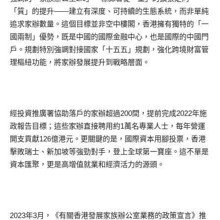
「質」的提升——建立有深度、可持續的生態系統，而非單純
追求家辦數量。這個目標並非空中樓閣，香港擁有獨特的「一
國兩制」優勢，既是中國的國際金融中心，也是國際的中國門
戶。規劃特別強調對接國家「十五五」規劃，強化跨境財富管
理樞紐功能，將家辦發展提升到戰略層面。
經投資推廣署協助落戶的家辦超過200間，提前完成2022年施
政報告目標；這些家辦直接聘用約1萬名專業人士，每年營運
開支貢獻126億港元。更關鍵的是，國際資本用腳投票，香港
擊敗瑞士、新加坡等強勁對手，登上全球第一寶座。這不單是
資本匯聚，更是高增值就業和經濟活力的源頭。
2023年3月，《有關香港發展家族辦公室業務的政策宣言》推