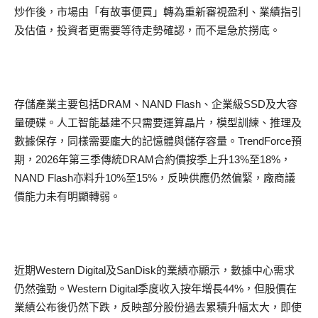
炒作後，市場由「有故事便買」轉為重新審視盈利、業績指引
及估值，投資者更需要等待走勢確認，而不是急於撈底。
存儲產業主要包括DRAM、NAND Flash、企業級SSD及大容
量硬碟。人工智能基建不只需要運算晶片，模型訓練、推理及
數據保存，同樣需要龐大的記憶體與儲存容量。TrendForce預
期，2026年第三季傳統DRAM合約價按季上升13%至18%，
NAND Flash亦料升10%至15%，反映供應仍然偏緊，廠商議
價能力未有明顯轉弱。
近期Western Digital及SanDisk的業績亦顯示，數據中心需求
仍然強勁。Western Digital季度收入按年增長44%，但股價在
業績公布後仍然下跌，反映部分股份過去累積升幅太大，即使