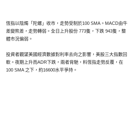
恆指以陰燭「陀螺」收市，走勢受制於100 SMA。MACD由牛
差變熊差，走勢轉弱。全日上升股份 773隻，下跌 943隻，整
體市況偏弱。
投資者觀望美國經濟數據對利率去向之影響，美股三大指數回
軟。夜期上升而ADR下跌，兩者背馳，料恆指走勢反覆，在
100 SMA 之下，約16600水平爭持。