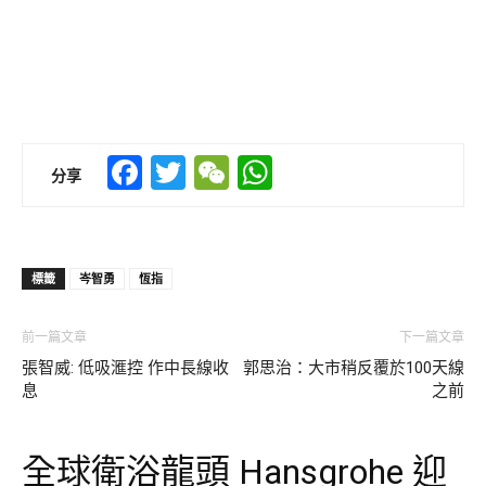
Facebook
Twitter
WeChat
WhatsApp
分享
標籤
岑智勇
恆指
前一篇文章
下一篇文章
張智威: 低吸滙控 作中長線收
郭思治：大市稍反覆於100天線
息
之前
全球衛浴龍頭 Hansgrohe 迎