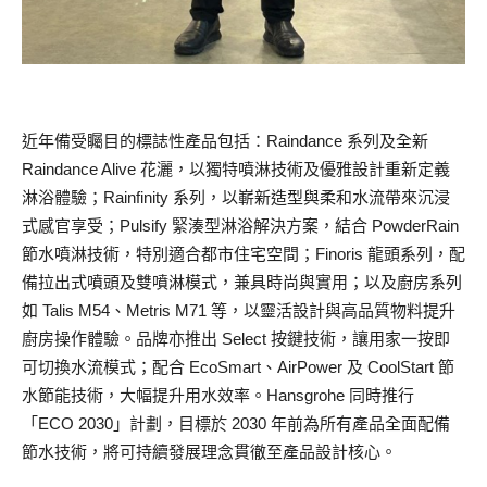
近年備受矚目的標誌性產品包括：Raindance 系列及全新
Raindance Alive 花灑，以獨特噴淋技術及優雅設計重新定義
淋浴體驗；Rainfinity 系列，以嶄新造型與柔和水流帶來沉浸
式感官享受；Pulsify 緊湊型淋浴解決方案，結合 PowderRain
節水噴淋技術，特別適合都市住宅空間；Finoris 龍頭系列，配
備拉出式噴頭及雙噴淋模式，兼具時尚與實用；以及廚房系列
如 Talis M54、Metris M71 等，以靈活設計與高品質物料提升
廚房操作體驗。品牌亦推出 Select 按鍵技術，讓用家一按即
可切換水流模式；配合 EcoSmart、AirPower 及 CoolStart 節
水節能技術，大幅提升用水效率。Hansgrohe 同時推行
「ECO 2030」計劃，目標於 2030 年前為所有產品全面配備
節水技術，將可持續發展理念貫徹至產品設計核心。