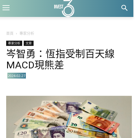
首頁
專家分析
專家分析
文章
岑智勇：恆指受制百天線
MACD現熊差
2024-02-27