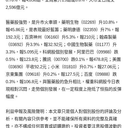
2,596億元。
醫藥股強勢，是升市火車頭，藥明生物（02269）升10.8%，
報45.86元，是表現最好藍籌；藥明康德（02359）升7%，報
192.3元；百濟神州（06160）升5.3%，報210元；翰森製藥
（03692）升3.9%，報32.92元；中國生物製藥（01177）升
3.3%，報5.095元。科網股個別發展，阿里巴巴（09988）跌
0.5%，報123.8元；騰訊（00700）跌0.1%，報478.8元；美團
（03690）平收92.2元；小米（01810）升0.7%，報27.06元；
京東集團（09618）升0.2%，報127.5元；百度（09888）跌
0.3%，報106.8元。與醫藥股的急升相比，權重科網股今日表
現相對沉悶，走勢個別發展，在一定程度上拖低了恒指的反彈
幅度。
利益申報及風險聲明：本文章只是個人對個別股份的評論及分
析，有關內容只供參考，並不能確保所有資料的完整及真確
性，亦不構成任何買賣或認購邀約。投資者要注意股價波動的