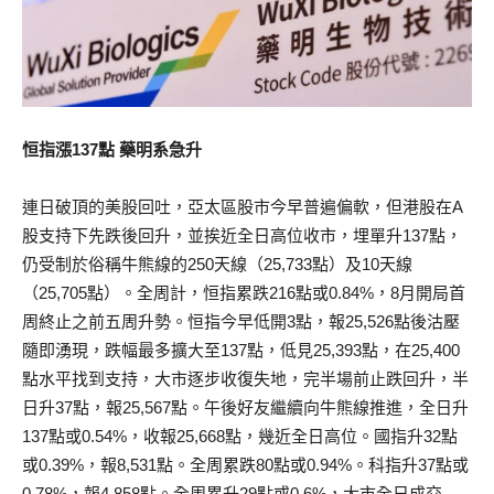
恒指漲137點 藥明系急升
連日破頂的美股回吐，亞太區股市今早普遍偏軟，但港股在A
股支持下先跌後回升，並挨近全日高位收市，埋單升137點，
仍受制於俗稱牛熊線的250天線（25,733點）及10天線
（25,705點）。全周計，恒指累跌216點或0.84%，8月開局首
周終止之前五周升勢。恒指今早低開3點，報25,526點後沽壓
隨即湧現，跌幅最多擴大至137點，低見25,393點，在25,400
點水平找到支持，大市逐步收復失地，完半場前止跌回升，半
日升37點，報25,567點。午後好友繼續向牛熊線推進，全日升
137點或0.54%，收報25,668點，幾近全日高位。國指升32點
或0.39%，報8,531點。全周累跌80點或0.94%。科指升37點或
0.78%，報4,858點。全周累升29點或0.6%，大市全日成交