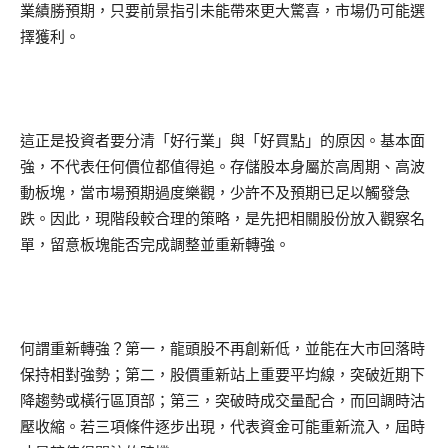
業績勝預期，只要前景指引未能帶來更大驚喜，市場仍可能選
擇獲利。
這正是投資者要分清「好行業」與「好買點」的原因。基本面
強，不代表任何價位都值得追。存儲股本身屬於高周期、高波
動板塊，當市場預期過度樂觀，少許不及預期已足以觸發急
跌。因此，現階段較合理的策略，是先把相關股份放入觀察名
單，留意板塊能否完成調整並重新轉強。
何謂重新轉強？第一，龍頭股不再創新低，並能在大市回落時
保持相對強勢；第二，股價重新站上重要平均線，突破近期下
降趨勢或橫行區頂部；第三，突破時成交量配合，而回調時沽
壓收縮。若三項條件逐步出現，代表資金可能重新流入，屆時