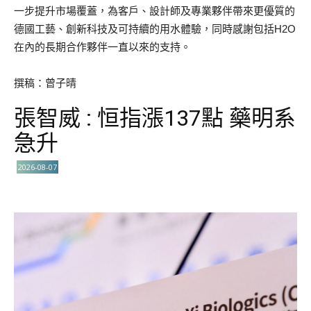
一步提升市場覆蓋，為客戶、設計師及專業夥伴帶來更優質的
德國工藝、創新科技及可持續的用水體驗，同時感謝包括H2O
在內的長期合作夥伴一直以來的支持。
撰稿：曾子晴
張智威 : 恒指漲137點 藥明系
急升
2026-08-07