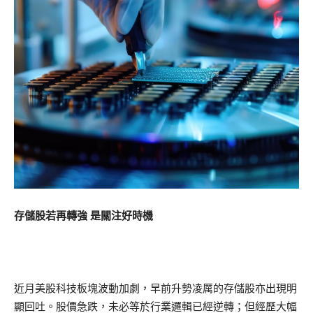
存儲股若再轉強 是關注好時機
近月美股科技板塊波動加劇，早前升勢凌厲的存儲股亦出現明
顯回吐。股價急跌，未必等於行業邏輯已經逆轉；但經歷大幅