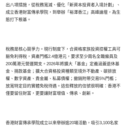
出八項措施，從稅務寬減、優化「新資本投資者入境計劃」、
成立香港財富傳承學院，到舉辦「裕澤香江」高峰論壇，為生
態打下根基。
稅務是核心競爭力。現行制度下，合資格家族投資控權工具可
豁免利得稅，資產門檻2.4億港元，要求至少兩名全職僱員及
200萬港元營運開支。2026年將擴大「基金」定義涵蓋退休基
金、捐款基金；擴大合資格投資種類至境外不動產、碳排放
權、數字資產、貴金屬、私募債權；撤銷附帶交易5%門檻；
放寬特定目的實體免稅待遇。這些釋放的信號很明確：香港不
僅要留住財富，更要讓財富增值、傳承、創新。
香港財富傳承學院成立以來舉辦逾20場活動，吸引3,100名家