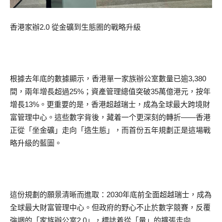
香港家辦2.0 從金礦到生態圈的戰略升級
根據去年底的數據顯示，香港單一家族辦公室數量已逾3,380
間，兩年增長超過25%；資產管理總值突破35萬億港元，按年
增長13%。更重要的是，香港超越瑞士，成為全球最大跨境財
富管理中心。這些數字背後，藏着一个更深刻的轉折——香港
正從「坐金礦」走向「造生態」，而首份五年規劃正是這場戰
略升級的藍圖。
這份規劃的願景清晰而進取：2030年底前全面超越瑞士，成為
全球最大財富管理中心。但政府的野心不止於數字競賽，反覆
強調的「家族辦公室2.0」，標誌着從「量」的擴張走向