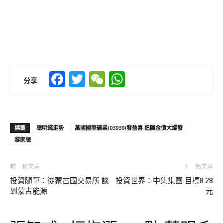
Facebook
Twitter
WeChat
WhatsApp
分享
標籤
聰明錢走勢
萬國國際礦業(03939)發盈喜 追隨金價大爆發
黎家聰
前一篇文章
下一篇文章
投資隨筆：從蒙古國交易所 談
投資世界：中集集團 目標8.28
到蒙古能源
元