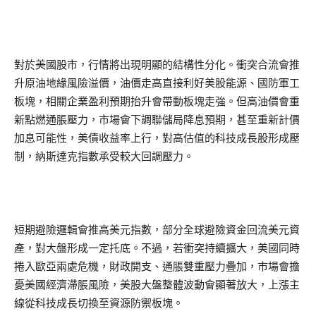
對於美國股市，行情將出現明顯的結構性分化。衝突合流會推
升原油地緣風險溢價，油價走高直接利好美股能源、國防軍工
板塊，相關企業盈利預期抬升會帶動板塊走強。但高油價會重
新點燃通脹壓力，市場會下調聯儲局降息預期，甚至重新計價
加息可能性，美債收益率上行，對高估值的科技成長股形成壓
制，納斯達克指數承受較大回調壓力。
短期避險邏輯會推高美元指數，部分全球避險資金回流美元資
產，對大盤形成一定托底。不過，若衝突持續擴大，美國同時
捲入歐亞兩處危機，財政開支、通脹雙重壓力疊加，市場會擔
憂美國經濟滯脹風險，美股大盤整體波動會顯著放大，上漲主
線從科技成長切換至資源防禦板塊。