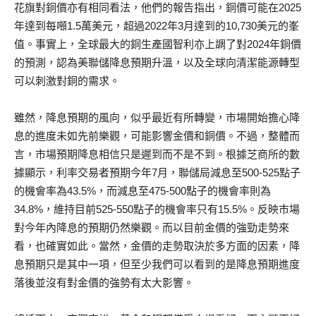
花旗對銅價亦有相同看法，他們的報告指出，銅價可能在2025
年達到每噸1.5萬美元，超過2022年3月達到的10,730美元的峯
值。事實上，全球最大的銅生產國智利亦上調了對2024年銅價
的預測，認為美聯儲降息預期升溫，以及全球向清潔能源轉型
可以刺激對銅的需求。
雖然，降息預期的風向，似乎最近有所轉變，市場開始擔心降
息的進度未如先前樂觀，可能影響金價和銅價。不過，整體而
言，市場預期降息相信只是遲到而不是不到。根據芝商所的數
據顯示，利率交易者預期今年7月，聯儲局減息至500-525點子
的機會率為43.5%，而減息至475-500點子的機會率則為
34.8%，維持目前525-550點子的機會率只有15.5%。反映市場
對今年內降息的預期仍然樂觀。而以目前金價的強勁走勢來
看，也確實如此。當然，金價的走勢取決於多方面的因素，降
息預期只是其中一項，但至少我們可以看到的是降息預期進度
落後並沒有對金價的強勢有太大影響。