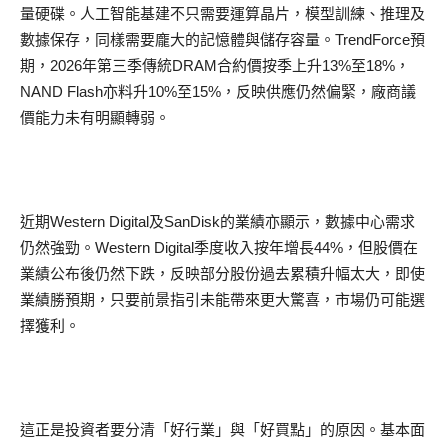
量硬碟。人工智能基建不只需要運算晶片，模型訓練、推理及
數據保存，同樣需要龐大的記憶體與儲存容量。TrendForce預
期，2026年第三季傳統DRAM合約價按季上升13%至18%，
NAND Flash亦料升10%至15%，反映供應仍然偏緊，廠商議
價能力未有明顯轉弱。
近期Western Digital及SanDisk的業績亦顯示，數據中心需求
仍然強勁。Western Digital季度收入按年增長44%，但股價在
業績公布後仍然下跌，反映部分股份過去累積升幅太大，即使
業績勝預期，只要前景指引未能帶來更大驚喜，市場仍可能選
擇獲利。
這正是投資者要分清「好行業」與「好買點」的原因。基本面