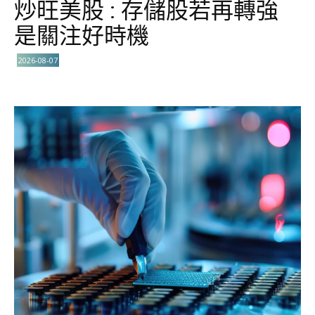
炒旺美股 : 存儲股若再轉強
是關注好時機
2026-08-07