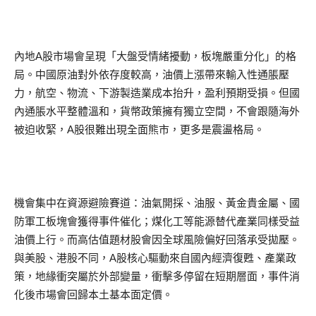
內地A股市場會呈現「大盤受情緒擾動，板塊嚴重分化」的格
局。中國原油對外依存度較高，油價上漲帶來輸入性通脹壓
力，航空、物流、下游製造業成本抬升，盈利預期受損。但國
內通脹水平整體溫和，貨幣政策擁有獨立空間，不會跟隨海外
被迫收緊，A股很難出現全面熊市，更多是震盪格局。
機會集中在資源避險賽道：油氣開採、油服、黃金貴金屬、國
防軍工板塊會獲得事件催化；煤化工等能源替代產業同樣受益
油價上行。而高估值題材股會因全球風險偏好回落承受拋壓。
與美股、港股不同，A股核心驅動來自國內經濟復甦、產業政
策，地緣衝突屬於外部變量，衝擊多停留在短期層面，事件消
化後市場會回歸本土基本面定價。