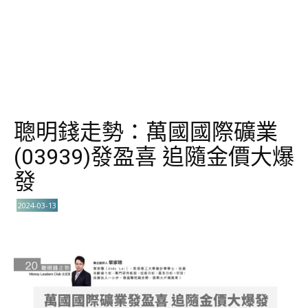
聰明錢走勢：萬國國際礦業
(03939)發盈喜 追隨金價大爆
發
2024-03-13