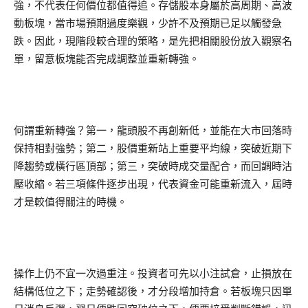
強，不代表任何價位都值得追。存儲股本身屬於高周期、高波
動板塊，當市場預期過度樂觀，少許不及預期已足以觸發急
跌。因此，現階段較合理的策略，是先把相關股份放入觀察名
單，留意板塊能否完成調整並重新轉強。
何謂重新轉強？第一，龍頭股不再創新低，並能在大市回落時
保持相對強勢；第二，股價重新站上重要平均線，突破近期下
降趨勢或橫行區頂部；第三，突破時成交量配合，而回調時沽
壓收縮。若三項條件逐步出現，代表資金可能重新流入，屆時
才是較值得關注的時機。
操作上仍不宜一次過重注。投資者可先以小注試倉，止損放在
結構低位之下；走勢確認後，才分段增加持倉。若板塊只因單