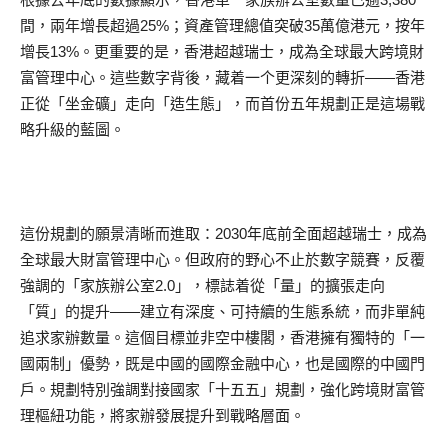
間，兩年增長超過25%；資產管理總值突破35萬億港元，按年
增長13%。更重要的是，香港超越瑞士，成為全球最大跨境財
富管理中心。這些數字背後，藏着一个更深刻的轉折——香港
正從「坐金礦」走向「造生態」，而首份五年規劃正是這場戰
略升級的藍圖。
這份規劃的願景清晰而進取：2030年底前全面超越瑞士，成為
全球最大財富管理中心。但政府的野心不止於數字競賽，反覆
強調的「家族辦公室2.0」，標誌着從「量」的擴張走向
「質」的提升——建立有深度、可持續的生態系統，而非單純
追求家辦數量。這個目標並非空中樓閣，香港擁有獨特的「一
國兩制」優勢，既是中國的國際金融中心，也是國際的中國門
戶。規劃特別強調對接國家「十五五」規劃，強化跨境財富管
理樞紐功能，將家辦發展提升到戰略層面。