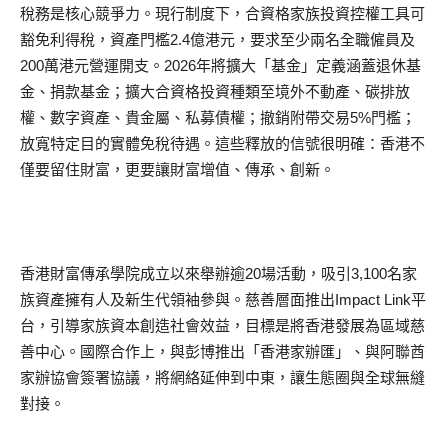
稅務是核心競爭力。現行制度下，合資格家族投資控權工具可
豁免利得稅，資產門檻2.4億港元，要求至少兩名全職僱員及
200萬港元營運開支。2026年將擴大「基金」定義涵蓋退休基
金、捐款基金；擴大合資格投資種類至境外不動產、碳排放
權、數字資產、貴金屬、私募債權；撤銷附帶交易5%門檻；
放寬特定目的實體免稅待遇。這些釋放的信號很明確：香港不
僅要留住財富，更要讓財富增值、傳承、創新。
香港財富傳承學院成立以來舉辦逾20場活動，吸引3,100名家
族資產擁有人及新生代領袖參與。慈善層面推出Impact Link平
台，引導家族資本創造社會效益，目標是將香港發展為區域慈
善中心。國際合作上，與彭博推出「香港家辦匯」、與阿聯酋
家辦協會簽署協議，將網絡延伸到中東，讓生態圈與全球無縫
對接。