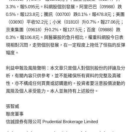
3.3%，報5.095元。科網股個別發展，阿里巴巴（09988）跌
0.5%，報123.8元；騰訊（00700）跌0.1%，報478.8元；美團
（03690）平收92.2元；小米（01810）升0.7%，報27.06元；
京東集團（09618）升0.2%，報127.5元；百度（09888）跌
0.3%，報106.8元。與醫藥股的急升相比，權重科網股今日表
現相對沉悶，走勢個別發展，在一定程度上拖低了恒指的反彈
幅度。
利益申報及風險聲明：本文章只是個人對個別股份的評論及分
析，有關內容只供參考，並不能確保所有資料的完整及真確
性，亦不構成任何買賣或認購邀約。投資者要注意股價波動的
風險及個人承受能力。本人並無持有上述股份。
張智威
聯席董事
信誠證券有限公司 Prudential Brokerage Limited