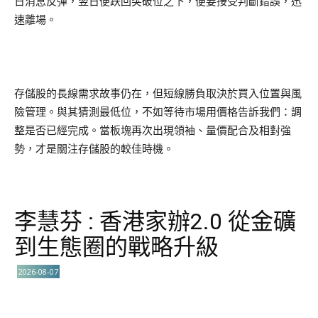
日消息反彈，翌日便跌回突破位之下，便要接受判斷錯誤，迅
速離場。
存儲股的長線需求故事仍在，但短線勝負取決於買入位置與風
險管理。與其猜測最低位，不如等待市場用價格告訴我們：調
整是否已經完成。當板塊再次出現領袖、量價配合及相對強
勢，才是關注存儲股的較佳時機。
李慧芬 : 香港家辦2.0 從金礦
到生態圈的戰略升級
2026-08-07