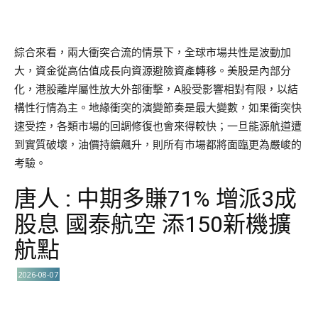
綜合來看，兩大衝突合流的情景下，全球市場共性是波動加
大，資金從高估值成長向資源避險資產轉移。美股是內部分
化，港股離岸屬性放大外部衝擊，A股受影響相對有限，以結
構性行情為主。地緣衝突的演變節奏是最大變數，如果衝突快
速受控，各類市場的回調修復也會來得較快；一旦能源航道遭
到實質破壞，油價持續飆升，則所有市場都將面臨更為嚴峻的
考驗。
唐人 : 中期多賺71% 增派3成
股息 國泰航空 添150新機擴
航點
2026-08-07