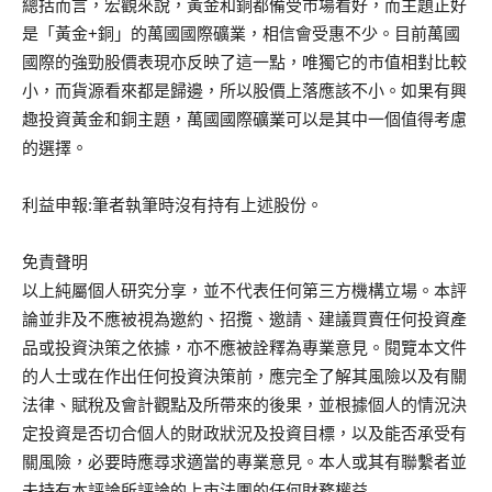
總括而言，宏觀來說，黃金和銅都備受市場看好，而主題正好
是「黃金+銅」的萬國國際礦業，相信會受惠不少。目前萬國
國際的強勁股價表現亦反映了這一點，唯獨它的市值相對比較
小，而貨源看來都是歸邊，所以股價上落應該不小。如果有興
趣投資黃金和銅主題，萬國國際礦業可以是其中一個值得考慮
的選擇。
利益申報:筆者執筆時沒有持有上述股份。
免責聲明
以上純屬個人研究分享，並不代表任何第三方機構立場。本評
論並非及不應被視為邀約、招攬、邀請、建議買賣任何投資產
品或投資決策之依據，亦不應被詮釋為專業意見。閱覽本文件
的人士或在作出任何投資決策前，應完全了解其風險以及有關
法律、賦稅及會計觀點及所帶來的後果，並根據個人的情況決
定投資是否切合個人的財政狀況及投資目標，以及能否承受有
關風險，必要時應尋求適當的專業意見。本人或其有聯繫者並
未持有本評論所評論的上市法團的任何財務權益