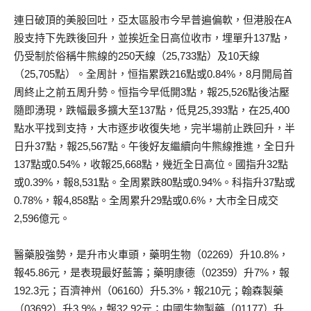
連日破頂的美股回吐，亞太區股市今早普遍偏軟，但港股在A
股支持下先跌後回升，並挨近全日高位收市，埋單升137點，
仍受制於俗稱牛熊線的250天線（25,733點）及10天線
（25,705點）。全周計，恒指累跌216點或0.84%，8月開局首
周終止之前五周升勢。恒指今早低開3點，報25,526點後沽壓
隨即湧現，跌幅最多擴大至137點，低見25,393點，在25,400
點水平找到支持，大市逐步收復失地，完半場前止跌回升，半
日升37點，報25,567點。午後好友繼續向牛熊線推進，全日升
137點或0.54%，收報25,668點，幾近全日高位。國指升32點
或0.39%，報8,531點。全周累跌80點或0.94%。科指升37點或
0.78%，報4,858點。全周累升29點或0.6%，大市全日成交
2,596億元。
醫藥股強勢，是升市火車頭，藥明生物（02269）升10.8%，
報45.86元，是表現最好藍籌；藥明康德（02359）升7%，報
192.3元；百濟神州（06160）升5.3%，報210元；翰森製藥
（03692）升3.9%，報32.92元；中國生物製藥（01177）升