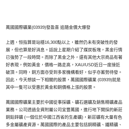
萬國國際礦業(03939)發盈喜 追隨金價大爆發
上週，恒指算是站穩16,300點以上，雖然仍未有突破性的發
展，但也算是好消息。話說上星期介紹了煤炭板塊，黑金行情
已強勢了一段時間。而除了黑金之外，還有其他大宗商品有著
好表現，例如黃金，價格一路走高，XAU/USD近日一度接近
破頂。同時，銅方面亦受到多家機構看好，似乎亦蓄勢待發。
因此，今天想談一下相關的股票，萬國國際礦業 (03939)就是
其中一隻可以受惠於黃金和銅價格上漲的股票。
萬國國際礦業主要於中國從事採礦、礦石選礦及銷售精礦產品
業務。公司透過全資附屬公司宜豐萬國，進行地下開採的新莊
銅鉛鋅礦 (一個位於中國江西省的生產礦)，新莊礦有大量有色
多金屬礦產資源。萬國國際的產品主要包括銅精礦、鐵精礦、