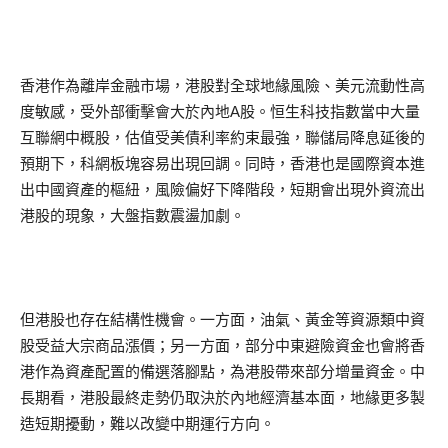
香港作為離岸金融市場，港股對全球地緣風險、美元流動性高
度敏感，受外部衝擊會大於內地A股。恒生科技指數當中大量
互聯網中概股，估值受美債利率約束最強，聯儲局降息延後的
預期下，科網板塊容易出現回調。同時，香港也是國際資本進
出中國資產的樞紐，風險偏好下降階段，短期會出現外資流出
港股的現象，大盤指數震盪加劇。
但港股也存在結構性機會。一方面，油氣、黃金等資源類中資
股受益大宗商品漲價；另一方面，部分中東避險資金也會將香
港作為資產配置的備選落腳點，為港股帶來部分增量資金。中
長期看，港股最終走勢仍取決於內地經濟基本面，地緣更多製
造短期擾動，難以改變中期運行方向。